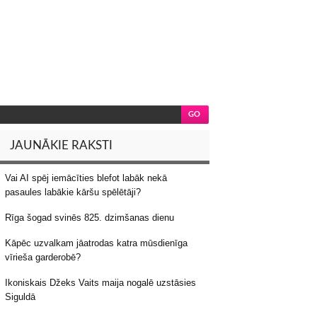
JAUNĀKIE RAKSTI
Vai AI spēj iemācīties blefot labāk nekā
pasaules labākie kāršu spēlētāji?
Rīga šogad svinēs 825. dzimšanas dienu
Kāpēc uzvalkam jāatrodas katra mūsdienīga
vīrieša garderobē?
Ikoniskais Džeks Vaits maija nogalē uzstāsies
Siguldā