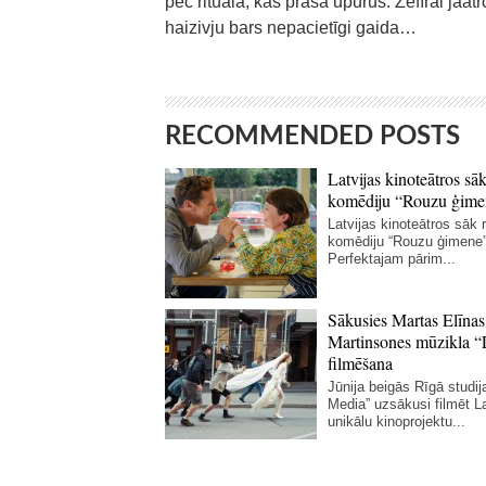
pēc rituāla, kas prasa upurus. Zefīrai jāa
haizivju bars nepacietīgi gaida…
RECOMMENDED POSTS
Latvijas kinoteātros sāk
komēdiju “Rouzu ģime
Latvijas kinoteātros sāk r
komēdiju “Rouzu ģimene”
Perfektajam pārim...
Sākusies Martas Elīnas
Martinsones mūzikla “
filmēšana
Jūnija beigās Rīgā studij
Media” uzsākusi filmēt La
unikālu kinoprojektu...