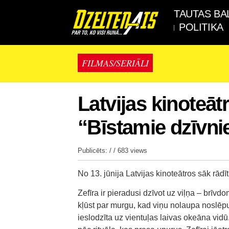
TAUTAS BA
POLITIKA
FILMAS/SERIĀLI
Latvijas kinoteātro
“Bīstamie dzīvni
Publicēts: / /
683 views
No 13. jūnija Latvijas kinoteātros sāk rādīt 
Zefīra ir pieradusi dzīvot uz viļņa – brī
kļūst par murgu, kad viņu nolaupa noslēpum
ieslodzīta uz vientuļas laivas okeāna vidū. 