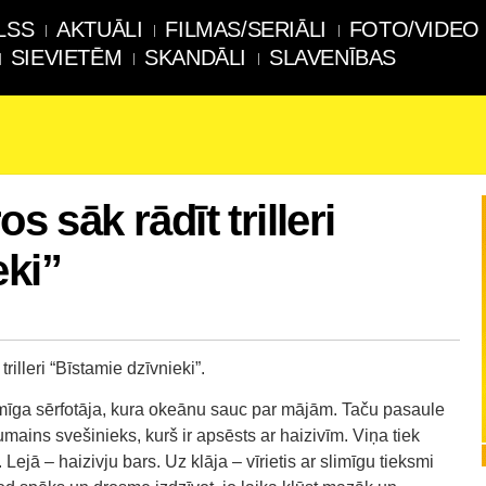
LSS
AKTUĀLI
FILMAS/SERIĀLI
FOTO/VIDEO
SIEVIETĒM
SKANDĀLI
SLAVENĪBAS
s sāk rādīt trilleri
eki”
trilleri “Bīstamie dzīvnieki”.
vdomīga sērfotāja, kura okeānu sauc par mājām. Taču pasaule
ains svešinieks, kurš ir apsēsts ar haizivīm. Viņa tiek
Lejā – haizivju bars. Uz klāja – vīrietis ar slimīgu tieksmi