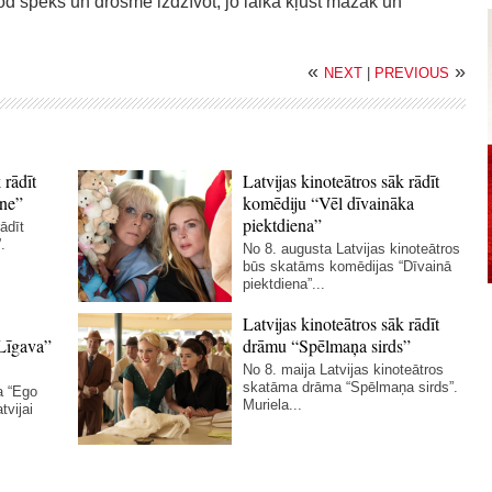
trod spēks un drosme izdzīvot, jo laika kļūst mazāk un
«
»
NEXT
|
PREVIOUS
 rādīt
Latvijas kinoteātros sāk rādīt
ne”
komēdiju “Vēl dīvaināka
piektdiena”
ādīt
.
No 8. augusta Latvijas kinoteātros
būs skatāms komēdijas “Dīvainā
piektdiena”...
Latvijas kinoteātros sāk rādīt
Līgava”
drāmu “Spēlmaņa sirds”
No 8. maija Latvijas kinoteātros
skatāma drāma “Spēlmaņa sirds”.
a “Ego
Muriela...
tvijai