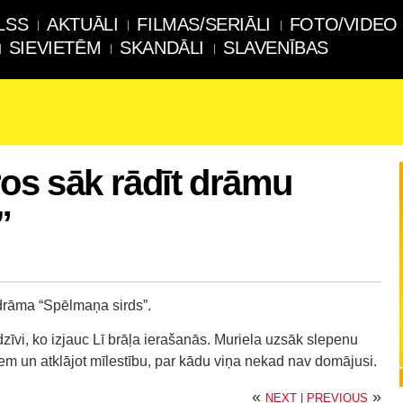
LSS
AKTUĀLI
FILMAS/SERIĀLI
FOTO/VIDEO
SIEVIETĒM
SKANDĀLI
SLAVENĪBAS
ros sāk rādīt drāmu
”
 drāma “Spēlmaņa sirds”.
dzīvi, ko izjauc Lī brāļa ierašanās. Muriela uzsāk slepenu
giem un atklājot mīlestību, par kādu viņa nekad nav domājusi.
«
»
NEXT
|
PREVIOUS