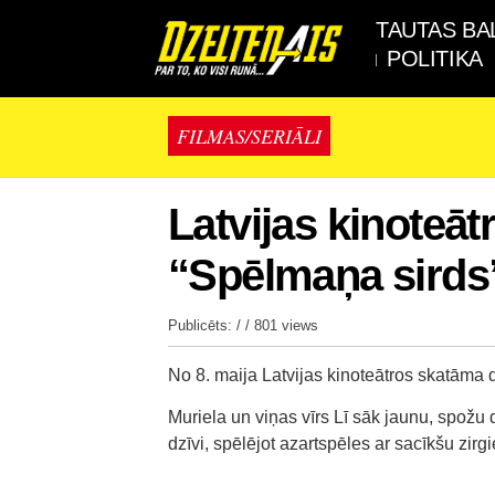
TAUTAS BA
POLITIKA
FILMAS/SERIĀLI
Latvijas kinoteāt
“Spēlmaņa sirds
Publicēts: / /
801 views
No 8. maija Latvijas kinoteātros skatāma
Muriela un viņas vīrs Lī sāk jaunu, spožu 
dzīvi, spēlējot azartspēles ar sacīkšu zir