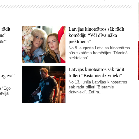
 rādīt
Latvijas kinoteātros sāk rādīt
ne”
komēdiju “Vēl dīvaināka
piektdiena”
ādīt
.
No 8. augusta Latvijas kinoteātros
būs skatāms komēdijas “Dīvainā
piektdiena”...
Latvijas kinoteātros sāk rādīt
Līgava”
trilleri “Bīstamie dzīvnieki”
No 13. jūnija Latvijas kinoteātros
sāk rādīt trilleri “Bīstamie
a “Ego
dzīvnieki”. Zefīra...
tvijai