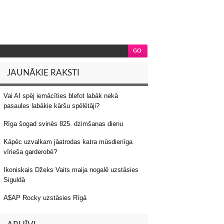
JAUNĀKIE RAKSTI
Vai AI spēj iemācīties blefot labāk nekā
pasaules labākie kāršu spēlētāji?
Rīga šogad svinēs 825. dzimšanas dienu
Kāpēc uzvalkam jāatrodas katra mūsdienīga
vīrieša garderobē?
Ikoniskais Džeks Vaits maija nogalē uzstāsies
Siguldā
A$AP Rocky uzstāsies Rīgā