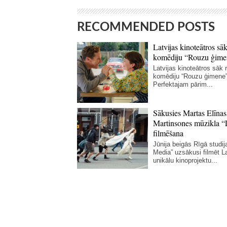
RECOMMENDED POSTS
Latvijas kinoteātros sāk
komēdiju “Rouzu ģime
Latvijas kinoteātros sāk r
komēdiju “Rouzu ģimene”
Perfektajam pārim...
Sākusies Martas Elīnas
Martinsones mūzikla “
filmēšana
Jūnija beigās Rīgā studij
Media” uzsākusi filmēt La
unikālu kinoprojektu...