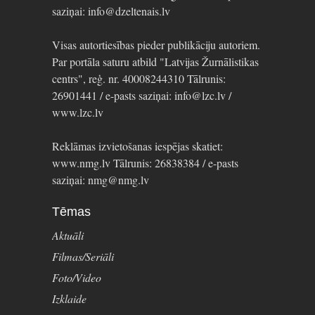
saziņai: info@dzeltenais.lv
Visas autortiesības pieder publikāciju autoriem.
Par portāla saturu atbild "Latvijas Žurnālistikas
centrs", reģ. nr. 40008244310 Tālrunis:
26901441 / e-pasts saziņai: info@lzc.lv /
www.lzc.lv
Reklāmas izvietošanas iespējas skatiet:
www.nmg.lv Tālrunis: 26838384 / e-pasts
saziņai: nmg@nmg.lv
Tēmas
Aktuāli
Filmas/Seriāli
Foto/Video
Izklaide