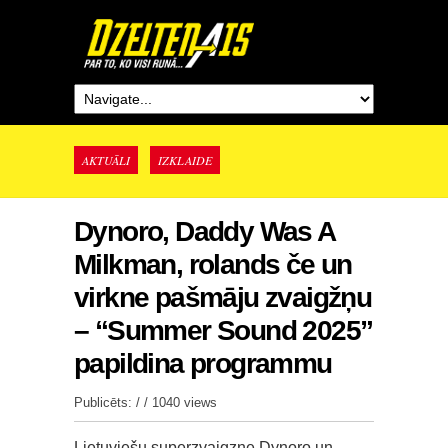
AKTUĀLI
IZKLAIDE
Dynoro, Daddy Was A
Milkman, rolands če un
virkne pašmāju zvaigžņu
– “Summer Sound 2025”
papildina programmu
Publicēts: / /
1040 views
Lietuviešu superzvaigzne Dynoro un