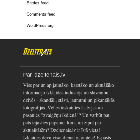
Entries feed
Comments feed
WordPress.org
Par dzeltenais.lv
Viss par un ap jaunāko, karstāko un aktuālāko
informāciju izklaides industrijā un slavenību
dzīvēs - skandāli, stāsti, jaunumi un pikantākās
fotogrāfijas. Vēlies ieskatīties Latvijas un
pasaules "zvaigžņu ikdienā"? Un varbūt pat
pats iejusties paparaci lomā un ziņot par
aktualitātēm? Dzeltenais.lv ir īstā vieta!
Izklaides deva visai dienai garantēta! E-pasts