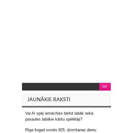
JAUNĀKIE RAKSTI
Vai AI spēj iemācīties blefot labāk nekā
pasaules labākie kāršu spēlētāji?
Rīga šogad svinēs 825. dzimšanas dienu