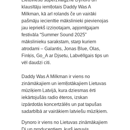
klausītāju iemīļotais Daddy Was A
Milkman, kā arī rolands če un vairāki
pašmāju iecienītie mākslinieki pievienojas
jau iepriekš izziņotajam, apjomīgajam
festivāla “Summer Sound 2025”
mākslinieku sarakstam, starp kuriem
atrodami – Galantis, Jonas Blue, Olas,
Finķis, Go_A ar Djsetu, Labvēlīgais tips un
vēl daudzi citi.
Daddy Was A Milkman ir viens no
zināmākajiem un iemīļotākajiem Lietuvas
mūziķiem Latvijā, kura dziesmas ērti
iekārtojušās radio ēteros, izskan
izpārdotās koncertzālēs un pat tapušas
sadarbībā ar vairākiem latviešu mūziķiem.
Dynoro ir viens no Lietuvas zināmākajiem
Dj un producentiem, kurš ieguvis