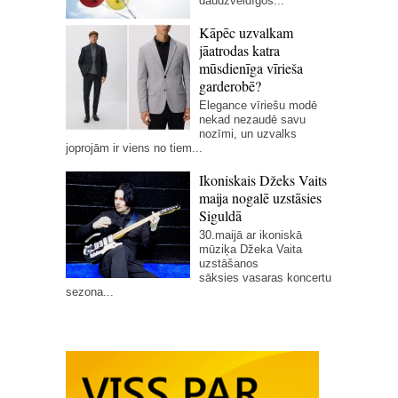
daudzveidīgos...
Kāpēc uzvalkam
jāatrodas katra
mūsdienīga vīrieša
garderobē?
Elegance vīriešu modē
nekad nezaudē savu
nozīmi, un uzvalks
joprojām ir viens no tiem...
Ikoniskais Džeks Vaits
maija nogalē uzstāsies
Siguldā
30.maijā ar ikoniskā
mūziķa Džeka Vaita
uzstāšanos
sāksies vasaras koncertu
sezona...