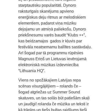
starptautisku popularitāti. Dynoro
raksturīgais skanējums apvieno
enerģiskus deju ritmus ar melodiskiem
elementiem, padarot viņa mūziku
dejojamu un atmiņā paliekošu. Dynoro
priekšnesumu varēs baudīt “Klubs ++”,
kas beidzamajos gados ir kļuvis par
festivāla neatņemamu ballītes sastāvdaļu.
Arī šogad par tā programmu rūpēsies
Magnuss Eriņš un Lietuvas ievērojamā
elektroniskā mūzikas izdevniecība
“Lithuania HQ”.
Viens no spožākajiem Latvijas repa
scēnas visurgājējiem – rolands če –
šogad atgriežas uz Summer Sound
skatuves, un tas solās būt patiešām skaļi
un jaudīgi! rolanda če mūzika un teksti ir
kā trāpīgs un tiešs bultas raidījums tieši