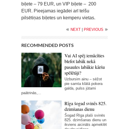
biļete – 79 EUR, un VIP biļete – 200
EUR. Pieejamas iegādei arī telšu
pilsētiņas biļetes un kemperu vietas.
«
»
NEXT
|
PREVIOUS
RECOMMENDED POSTS
Vai AI spēj iemācīties
blefot labāk nekā
pasaules labākie kāršu
spēlētāji?
Uzbursim ainu – sēžot
pie samta klātā pokera
galda, pulss jūtami
paātrinās,...
Rīga šogad svinēs 825.
dzimšanas dienu
Šogad Rīga plaši svinēs
825. dzimšanas dienu un
ikviens aicināts apmeklēt