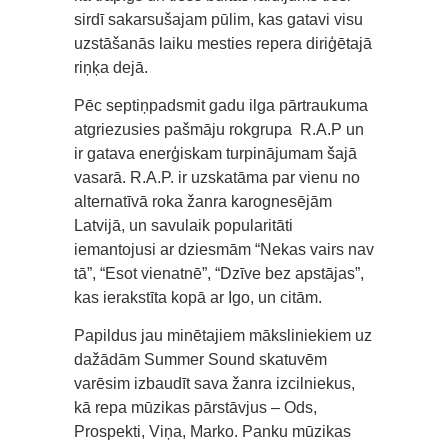
sirdī sakarsušajam pūlim, kas gatavi visu
uzstāšanās laiku mesties repera diriģētajā
riņķa dejā.
Pēc septiņpadsmit gadu ilga pārtraukuma
atgriezusies pašmāju rokgrupa R.A.P un
ir gatava enerģiskam turpinājumam šajā
vasarā. R.A.P. ir uzskatāma par vienu no
alternatīvā roka žanra karognesējām
Latvijā, un savulaik popularitāti
iemantojusi ar dziesmām “Nekas vairs nav
tā”, “Esot vienatnē”, “Dzīve bez apstājas”,
kas ierakstīta kopā ar Igo, un citām.
Papildus jau minētajiem māksliniekiem uz
dažādām Summer Sound skatuvēm
varēsim izbaudīt sava žanra izcilniekus,
kā repa mūzikas pārstāvjus – Ods,
Prospekti, Viņa, Marko. Panku mūzikas