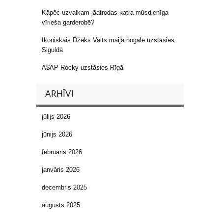
Kāpēc uzvalkam jāatrodas katra mūsdienīga
vīrieša garderobē?
Ikoniskais Džeks Vaits maija nogalē uzstāsies
Siguldā
A$AP Rocky uzstāsies Rīgā
ARHĪVI
jūlijs 2026
jūnijs 2026
februāris 2026
janvāris 2026
decembris 2025
augusts 2025