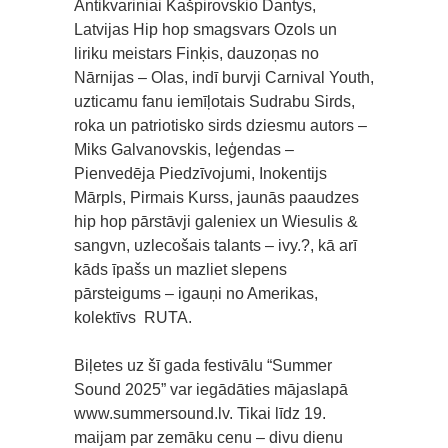
Antikvariniai Kašpirovskio Dantys,
Latvijas Hip hop smagsvars Ozols un
liriku meistars Finķis, dauzoņas no
Nārnijas – Olas, indī burvji Carnival Youth,
uzticamu fanu iemīļotais Sudrabu Sirds,
roka un patriotisko sirds dziesmu autors –
Miks Galvanovskis, leģendas –
Pienvedēja Piedzīvojumi, Inokentijs
Mārpls, Pirmais Kurss, jaunās paaudzes
hip hop pārstāvji galeniex un Wiesulis &
sangvn, uzlecošais talants – ivy.?, kā arī
kāds īpašs un mazliet slepens
pārsteigums – igauņi no Amerikas,
kolektīvs RUTA.
Biļetes uz šī gada festivālu “Summer
Sound 2025” var iegādāties mājaslapā
www.summersound.lv. Tikai līdz 19.
maijam par zemāku cenu – divu dienu