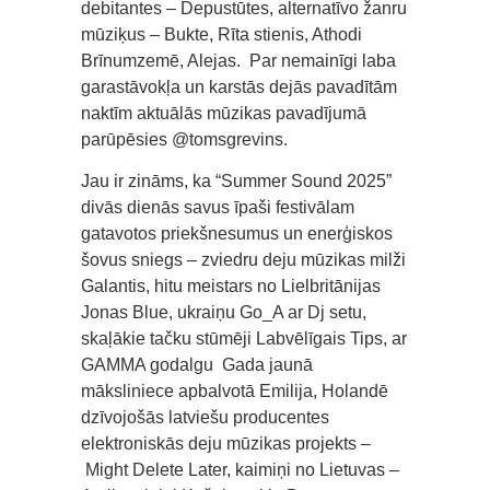
debitantes – Depustūtes, alternatīvo žanru
mūziķus – Bukte, Rīta stienis, Athodi
Brīnumzemē, Alejas. Par nemainīgi laba
garastāvokļa un karstās dejās pavadītām
naktīm aktuālās mūzikas pavadījumā
parūpēsies @tomsgrevins.
Jau ir zināms, ka “Summer Sound 2025”
divās dienās savus īpaši festivālam
gatavotos priekšnesumus un enerģiskos
šovus sniegs – zviedru deju mūzikas milži
Galantis, hitu meistars no Lielbritānijas
Jonas Blue, ukraiņu Go_A ar Dj setu,
skaļākie tačku stūmēji Labvēlīgais Tips, ar
GAMMA godalgu Gada jaunā
māksliniece apbalvotā Emilija, Holandē
dzīvojošās latviešu producentes
elektroniskās deju mūzikas projekts –
Might Delete Later, kaimiņi no Lietuvas –