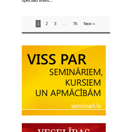
speciālu tintes...
1
2
3
…
76
Next »