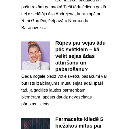
pašu rokām gatavota! Tieši tādu ēdienu galdā
ceļ dziedātāja Aija Andrejeva, kura kopā ar
Rimi Gardēdi, šefpavāru Normundu
Baranovski...
Rūpes par sejas ādu
pēc svētkiem – kā
veikt sejas ādas
attīrīšanu un
pabarošanu?
Gada nogalē piedzīvotie svētku pasākumi var
būt īsts izaicinājums mūsu sejas ādai, īpaši
tad, ja gadījies ļauties pārmērībām,
piemēram, apēsts daudz neveselīgas
pārtikas, lietots...
Farmaceite kliedē 5
biežākos mītus par