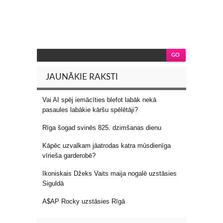
JAUNĀKIE RAKSTI
Vai AI spēj iemācīties blefot labāk nekā
pasaules labākie kāršu spēlētāji?
Rīga šogad svinēs 825. dzimšanas dienu
Kāpēc uzvalkam jāatrodas katra mūsdienīga
vīrieša garderobē?
Ikoniskais Džeks Vaits maija nogalē uzstāsies
Siguldā
A$AP Rocky uzstāsies Rīgā