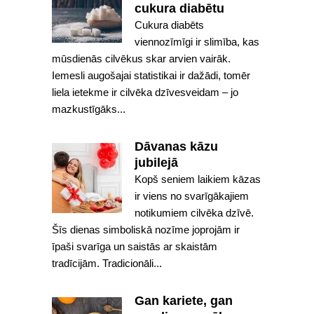
cukura diabētu
Cukura diabēts
viennozīmīgi ir slimība, kas
mūsdienās cilvēkus skar arvien vairāk.
Iemesli augošajai statistikai ir dažādi, tomēr
liela ietekme ir cilvēka dzīvesveidam – jo
mazkustīgāks...
Dāvanas kāzu
jubilejā
Kopš seniem laikiem kāzas
ir viens no svarīgākajiem
notikumiem cilvēka dzīvē.
Šīs dienas simboliskā nozīme joprojām ir
īpaši svarīga un saistās ar skaistām
tradīcijām. Tradicionāli...
Gan kariete, gan