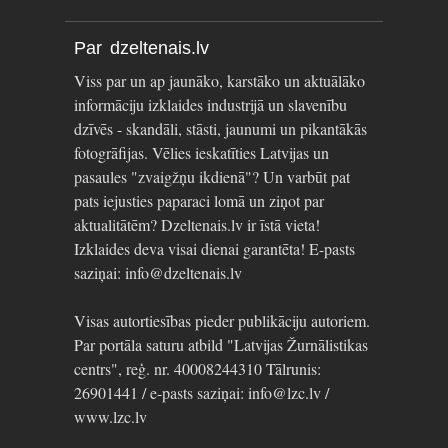
Par dzeltenais.lv
Viss par un ap jaunāko, karstāko un aktuālāko
informāciju izklaides industrijā un slavenību
dzīvēs - skandāli, stāsti, jaunumi un pikantākās
fotogrāfijas. Vēlies ieskatīties Latvijas un
pasaules "zvaigžņu ikdienā"? Un varbūt pat
pats iejusties paparaci lomā un ziņot par
aktualitātēm? Dzeltenais.lv ir īstā vieta!
Izklaides deva visai dienai garantēta! E-pasts
saziņai: info@dzeltenais.lv
Visas autortiesības pieder publikāciju autoriem.
Par portāla saturu atbild "Latvijas Žurnālistikas
centrs", reģ. nr. 40008244310 Tālrunis:
26901441 / e-pasts saziņai: info@lzc.lv /
www.lzc.lv