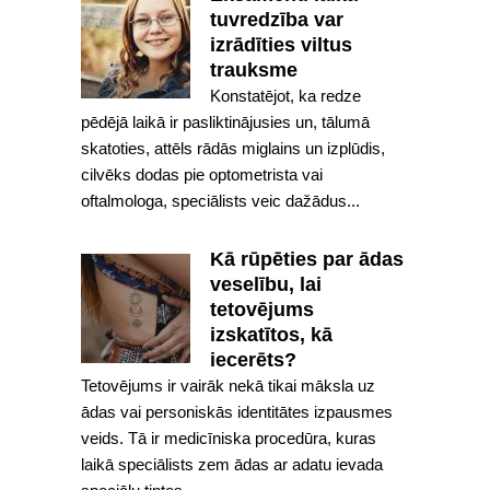
tuvredzība var
izrādīties viltus
trauksme
Konstatējot, ka redze
pēdējā laikā ir pasliktinājusies un, tālumā
skatoties, attēls rādās miglains un izplūdis,
cilvēks dodas pie optometrista vai
oftalmologa, speciālists veic dažādus...
Kā rūpēties par ādas
veselību, lai
tetovējums
izskatītos, kā
iecerēts?
Tetovējums ir vairāk nekā tikai māksla uz
ādas vai personiskās identitātes izpausmes
veids. Tā ir medicīniska procedūra, kuras
laikā speciālists zem ādas ar adatu ievada