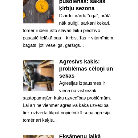
pusdienas: sākas
ķirbju sezona
Dzirdot vārdu “oga”, prātā
nāk sulīgi, sarkani ķekari,
tomēr rudenī īsto slavas laiku piedzīvo
pasaulē lielākā oga – ķirbis. Tas ir vitamīniem
bagāts, ļoti veselīgs, garšīgs...
Agresīvs kaķis:
problēmas cēloņi un
sekas
Agresijas izpausmes ir
viena no visbiežāk
sastopamajām kaķu uzvedības problēmām.
Lai arī ne vienmēr agresīva kaķa uzvedība
tiek uztverta tikpat nopietni kā suņa agresija,
tomēr arī kaķis...
Eksāmenu laikā