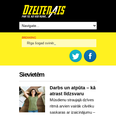
BREAKING
Rīga šogad svinēs 825. dzimšanas dienu
Sievietēm
Darbs un atpūta – kā
atrast līdzsvaru
Mūsdienu straujajā dzīves
ritmā arvien vairāk cilvēku
saskaras ar izaicinājumu –