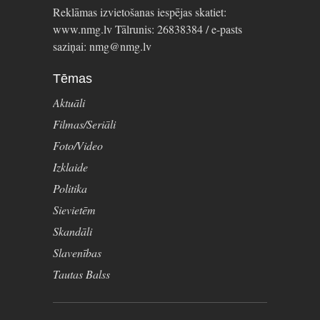
Reklāmas izvietošanas iespējas skatiet:
www.nmg.lv Tālrunis: 26838384 / e-pasts
saziņai: nmg@nmg.lv
Tēmas
Aktuāli
Filmas/Seriāli
Foto/Video
Izklaide
Politika
Sievietēm
Skandāli
Slavenības
Tautas Balss