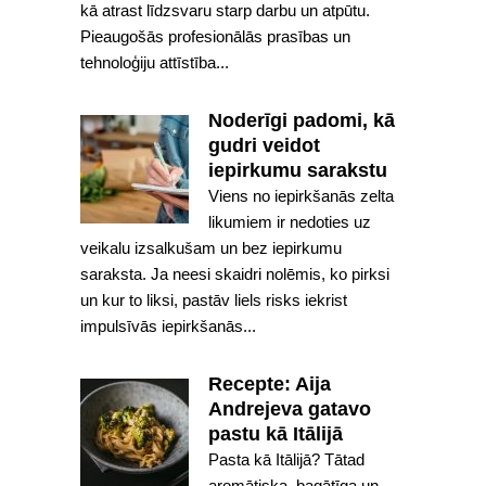
kā atrast līdzsvaru starp darbu un atpūtu.
Pieaugošās profesionālās prasības un
tehnoloģiju attīstība...
Noderīgi padomi, kā
gudri veidot
iepirkumu sarakstu
Viens no iepirkšanās zelta
likumiem ir nedoties uz
veikalu izsalkušam un bez iepirkumu
saraksta. Ja neesi skaidri nolēmis, ko pirksi
un kur to liksi, pastāv liels risks iekrist
impulsīvās iepirkšanās...
Recepte: Aija
Andrejeva gatavo
pastu kā Itālijā
Pasta kā Itālijā? Tātad
aromātiska, bagātīga un –