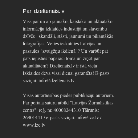
Par dzeltenais.lv
Viss par un ap jaunāko, karstāko un aktuālāko
informāciju izklaides industrijā un slavenību
dzīvēs - skandāli, stāsti, jaunumi un pikantākās
fotogrāfijas. Vēlies ieskatīties Latvijas un
pasaules "zvaigžņu ikdienā"? Un varbūt pat
pats iejusties paparaci lomā un ziņot par
aktualitātēm? Dzeltenais.lv ir īstā vieta!
Izklaides deva visai dienai garantēta! E-pasts
saziņai: info@dzeltenais.lv
Visas autortiesības pieder publikāciju autoriem.
Par portāla saturu atbild "Latvijas Žurnālistikas
centrs", reģ. nr. 40008244310 Tālrunis:
26901441 / e-pasts saziņai: info@lzc.lv /
www.lzc.lv