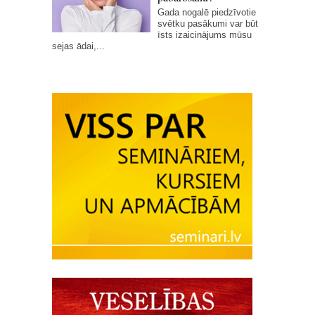
Gada nogalē piedzīvotie
svētku pasākumi var būt
īsts izaicinājums mūsu
sejas ādai,...