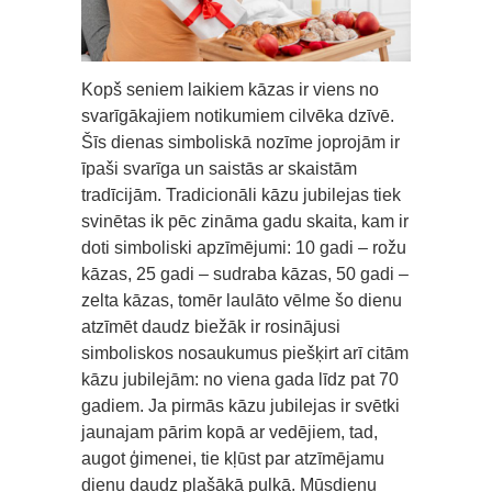
Kopš seniem laikiem kāzas ir viens no
svarīgākajiem notikumiem cilvēka dzīvē.
Šīs dienas simboliskā nozīme joprojām ir
īpaši svarīga un saistās ar skaistām
tradīcijām. Tradicionāli kāzu jubilejas tiek
svinētas ik pēc zināma gadu skaita, kam ir
doti simboliski apzīmējumi: 10 gadi – rožu
kāzas, 25 gadi – sudraba kāzas, 50 gadi –
zelta kāzas, tomēr laulāto vēlme šo dienu
atzīmēt daudz biežāk ir rosinājusi
simboliskos nosaukumus piešķirt arī citām
kāzu jubilejām: no viena gada līdz pat 70
gadiem. Ja pirmās kāzu jubilejas ir svētki
jaunajam pārim kopā ar vedējiem, tad,
augot ģimenei, tie kļūst par atzīmējamu
dienu daudz plašākā pulkā. Mūsdienu