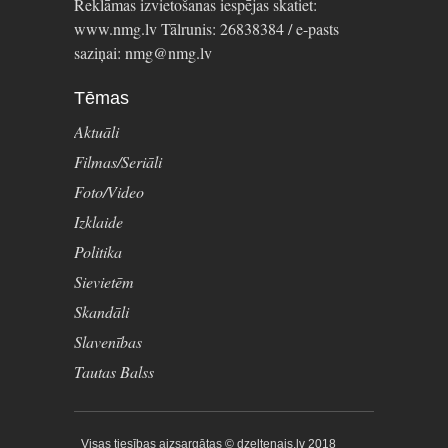
Reklāmas izvietošanas iespējas skatiet:
www.nmg.lv Tālrunis: 26838384 / e-pasts
saziņai: nmg@nmg.lv
Tēmas
Aktuāli
Filmas/Seriāli
Foto/Video
Izklaide
Politika
Sievietēm
Skandāli
Slavenības
Tautas Balss
Visas tiesības aizsargātas © dzeltenais.lv 2018