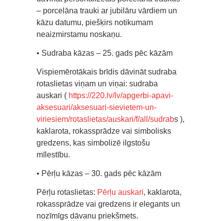
– porcelāna trauki ar jubilāru vārdiem un
kāzu datumu, piešķirs notikumam
neaizmirstamu noskaņu.
• Sudraba kāzas – 25. gads pēc kāzām
Vispiemērotākais brīdis dāvināt sudraba
rotaslietas viņam un viņai: sudraba
auskari (
https://220.lv/lv/apgerbi-apavi-
aksesuari/aksesuari-sievietem-un-
viriesiem/rotaslietas/auskari/f/all/sudrab
s ),
kaklarota, rokassprādze vai simbolisks
gredzens, kas simbolizē ilgstošu
mīlestību.
• Pērļu kāzas – 30. gads pēc kāzām
Pērļu rotaslietas:
Pērļu auskari
, kaklarota,
rokassprādze vai gredzens ir elegants un
nozīmīgs dāvanu priekšmets.