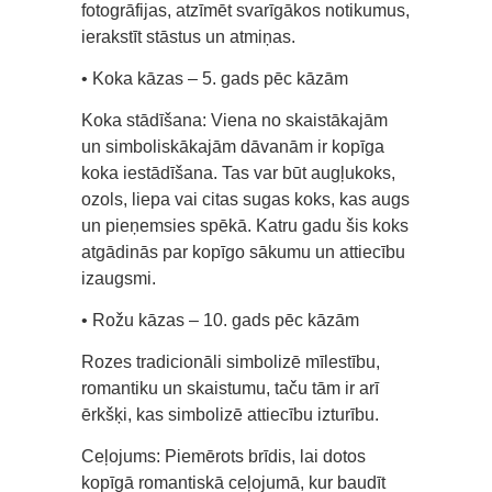
fotogrāfijas, atzīmēt svarīgākos notikumus,
ierakstīt stāstus un atmiņas.
• Koka kāzas – 5. gads pēc kāzām
Koka stādīšana: Viena no skaistākajām
un simboliskākajām dāvanām ir kopīga
koka iestādīšana. Tas var būt augļukoks,
ozols, liepa vai citas sugas koks, kas augs
un pieņemsies spēkā. Katru gadu šis koks
atgādinās par kopīgo sākumu un attiecību
izaugsmi.
• Rožu kāzas – 10. gads pēc kāzām
Rozes tradicionāli simbolizē mīlestību,
romantiku un skaistumu, taču tām ir arī
ērkšķi, kas simbolizē attiecību izturību.
Ceļojums: Piemērots brīdis, lai dotos
kopīgā romantiskā ceļojumā, kur baudīt