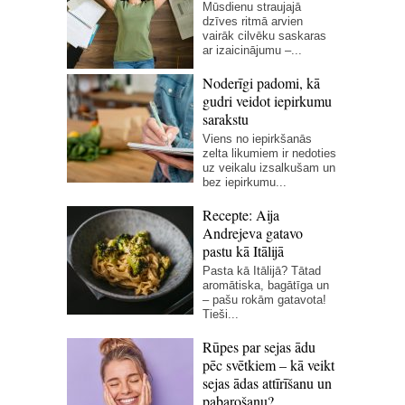
Mūsdienu straujajā
dzīves ritmā arvien
vairāk cilvēku saskaras
ar izaicinājumu –...
Noderīgi padomi, kā
gudri veidot iepirkumu
sarakstu
Viens no iepirkšanās
zelta likumiem ir nedoties
uz veikalu izsalkušam un
bez iepirkumu...
Recepte: Aija
Andrejeva gatavo
pastu kā Itālijā
Pasta kā Itālijā? Tātad
aromātiska, bagātīga un
– pašu rokām gatavota!
Tieši...
Rūpes par sejas ādu
pēc svētkiem – kā veikt
sejas ādas attīrīšanu un
pabarošanu?