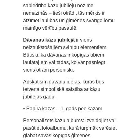
sabiedrībā kāzu jubileju nozīme
nemazinās – tieši otrādi, tās mērķis ir
atzīmēt laulības un ģimenes svarīgo lomu
mainīgo vērtību pasaulē.
Dāvanas kāzu jubilejā
ir viens
neiztrūkstošajiem svinību elementiem.
Būtiski, ka dāvanas ir kopīgas abiem
laulātajiem vai tādas, ko var pasniegt
viens otram personiski.
Apskatīsim dāvanu idejas, kurās būs
ietverta simboliskā saistība ar kāzu
jubilejas gadu.
• Papīra kāzas – 1. gads pēc kāzām
Personalizēts kāzu albums: Izveidojiet vai
pasūtiet fotoalbumu, kurā turpmāk varēsiet
glabāt savas kopīgās ģimenes