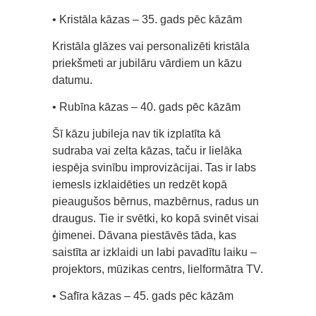
• Kristāla kāzas – 35. gads pēc kāzām
Kristāla glāzes vai personalizēti kristāla
priekšmeti ar jubilāru vārdiem un kāzu
datumu.
• Rubīna kāzas – 40. gads pēc kāzām
Šī kāzu jubileja nav tik izplatīta kā
sudraba vai zelta kāzas, taču ir lielāka
iespēja svinību improvizācijai. Tas ir labs
iemesls izklaidēties un redzēt kopā
pieaugušos bērnus, mazbērnus, radus un
draugus. Tie ir svētki, ko kopā svinēt visai
ģimenei. Dāvana piestāvēs tāda, kas
saistīta ar izklaidi un labi pavadītu laiku –
projektors, mūzikas centrs, lielformātra TV.
• Safīra kāzas – 45. gads pēc kāzām