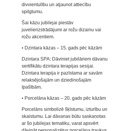
divvientulību un atjaunot attiecību
spilgtumu.
Šai kāzu jubilejai piestāv
juvelierizstrādājumi ar rožu dizainu vai
rožu akcentiem.
• Dzintara kāzas – 15. gads pēc kāzām
Dzintara SPA: Dāviniet jubilāriem dāvanu
sertifikātu dzintara terapijas sesijai.
Dzintara terapija ir pazīstama ar savām
relaksējošajām un dziedinošajām
īpašībām.
• Porcelāna kāzas – 20. gads pēc kāzām
Porcelāns simbolizē šķīstumu, izturību un
skaistumu. Lai dāvanas būtu saskaņotas
ar šo jubilejas tematiku, varat apsvērt
dāvināt personalizētus porcelāna traukus