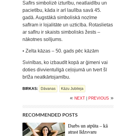
Safīrs simbolizē izturību, neatlaidību un
pacietību, kāda ir arī laulība savā 45.
gadā. Augstākā simboliskā nozīme
safīram ir lojalitāte un uzticība. Rotaslietas
ar safīru ir skaists simbolisks žests –
nākotnes solījums.
• Zelta kāzas – 50. gads pēc kāzām
Svinības, ko izbaudīt kopā ar ģimeni vai
doties divvientulīgā ceļojumā un tvert šī
brīža neatkārtojamību.
BIRKAS:
Dāvanas
Kāzu Jubileja
«
»
NEXT
|
PREVIOUS
RECOMMENDED POSTS
Darbs un atpūta – kā
atrast līdzsvaru