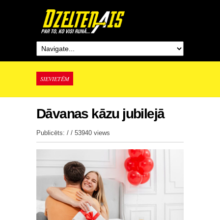
SIEVIETĒM
Dāvanas kāzu jubilejā
Publicēts: / /
53940 views