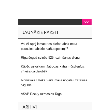
JAUNĀKIE RAKSTI
Vai AI spēj iemācīties blefot labāk nekā
pasaules labākie kāršu spēlētāji?
Rīga šogad svinēs 825. dzimšanas dienu
Kāpēc uzvalkam jāatrodas katra mūsdienīga
vīrieša garderobē?
Ikoniskais Džeks Vaits maija nogalē uzstāsies
Siguldā
A$AP Rocky uzstāsies Rīgā
ARHĪVI