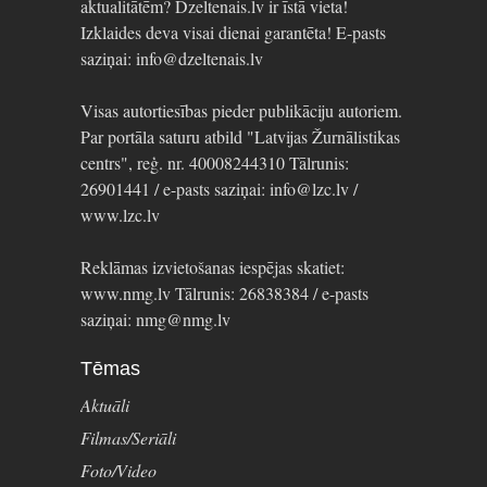
aktualitātēm? Dzeltenais.lv ir īstā vieta!
Izklaides deva visai dienai garantēta! E-pasts
saziņai: info@dzeltenais.lv
Visas autortiesības pieder publikāciju autoriem.
Par portāla saturu atbild "Latvijas Žurnālistikas
centrs", reģ. nr. 40008244310 Tālrunis:
26901441 / e-pasts saziņai: info@lzc.lv /
www.lzc.lv
Reklāmas izvietošanas iespējas skatiet:
www.nmg.lv Tālrunis: 26838384 / e-pasts
saziņai: nmg@nmg.lv
Tēmas
Aktuāli
Filmas/Seriāli
Foto/Video