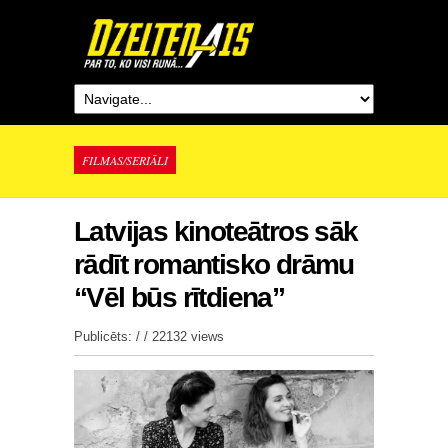
FILMAS/SERIĀLI
Latvijas kinoteātros sāk
rādīt romantisko drāmu
“Vēl būs rītdiena”
Publicēts: / /
22132 views