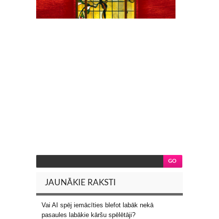
JAUNĀKIE RAKSTI
Vai AI spēj iemācīties blefot labāk nekā
pasaules labākie kāršu spēlētāji?