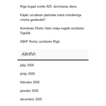
Rīga šogad svinēs 825. dzimšanas dienu
Kāpēc uzvalkam jāatrodas katra mūsdienīga
vīrieša garderobē?
Ikoniskais Džeks Vaits maija nogalē uzstāsies
Siguldā
A$AP Rocky uzstāsies Rīgā
ARHĪVI
jūlijs 2026
jūnijs 2026
februāris 2026
janvāris 2026
decembris 2025