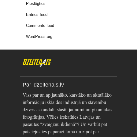
Pieslēgties
Entries feed
Comments feed
WordPress.org
Par dzeltenais.lv
Viss par un ap jaunāko, karstāko un aktuālāko
informāciju izklaides industrijā un slavenību
dzīvēs - skandāli, stāsti, jaunumi un pikantākās
fotogrāfijas. Vēlies ieskatīties Latvijas un
pasaules "zvaigžņu ikdienā"? Un varbūt pat
pats iejusties paparaci lomā un ziņot par