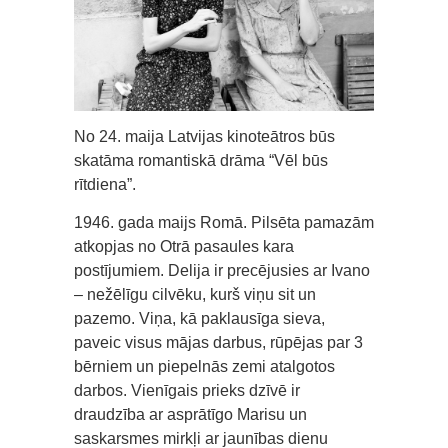
No 24. maija Latvijas kinoteātros būs
skatāma romantiskā drāma “Vēl būs
rītdiena”.
1946. gada maijs Romā. Pilsēta pamazām
atkopjas no Otrā pasaules kara
postījumiem. Delija ir precējusies ar Ivano
– nežēlīgu cilvēku, kurš viņu sit un
pazemo. Viņa, kā paklausīga sieva,
paveic visus mājas darbus, rūpējas par 3
bērniem un piepelnās zemi atalgotos
darbos. Vienīgais prieks dzīvē ir
draudzība ar asprātīgo Marisu un
saskarsmes mirkļi ar jaunības dienu