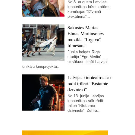
No 8. augusta Latvijas
kinoteātros būs skatāms
komēdijas “Dīvainā
piektdiena”...
Sākusies Martas
Elīnas Martinsones
mūzikla “Līgava”
filmēšana
Jūnija beigās Rīgā
studija “Ego Media”
uzsākusi filmēt Latvijai
unikālu kinoprojektu...
Latvijas kinoteātros sāk
rādīt trilleri “Bīstamie
dzīvnieki”
No 13. jūnija Latvijas
kinoteātros sāk rādīt
trilleri “Bīstamie
dzīvnieki”. Zefīra...