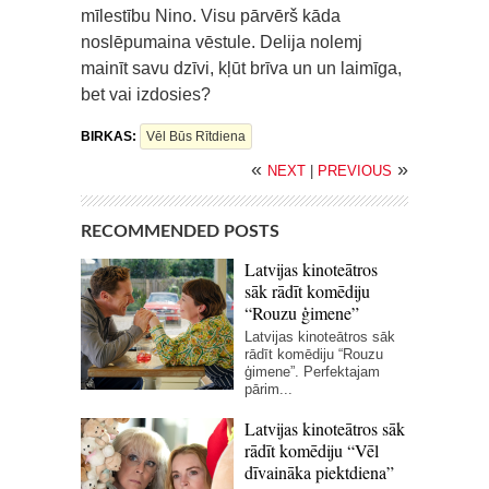
mīlestību Nino. Visu pārvērš kāda
noslēpumaina vēstule. Delija nolemj
mainīt savu dzīvi, kļūt brīva un un laimīga,
bet vai izdosies?
BIRKAS:
Vēl Būs Rītdiena
«
»
NEXT
|
PREVIOUS
RECOMMENDED POSTS
Latvijas kinoteātros
sāk rādīt komēdiju
“Rouzu ģimene”
Latvijas kinoteātros sāk
rādīt komēdiju “Rouzu
ģimene”. Perfektajam
pārim...
Latvijas kinoteātros sāk
rādīt komēdiju “Vēl
dīvaināka piektdiena”