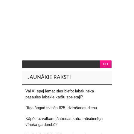
JAUNĀKIE RAKSTI
Vai AI spēj iemācīties blefot labāk nekā
pasaules labākie kāršu spēlētāji?
Rīga šogad svinēs 825. dzimšanas dienu
Kāpēc uzvalkam jāatrodas katra mūsdienīga
vīrieša garderobē?