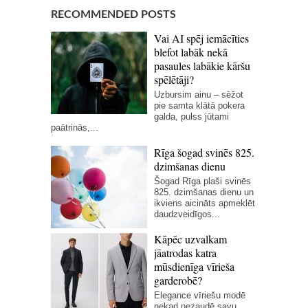
RECOMMENDED POSTS
Vai AI spēj iemācīties
blefot labāk nekā
pasaules labākie kāršu
spēlētāji?
Uzbursim ainu – sēžot
pie samta klātā pokera
galda, pulss jūtami
paātrinās,...
Rīga šogad svinēs 825.
dzimšanas dienu
Šogad Rīga plaši svinēs
825. dzimšanas dienu un
ikviens aicināts apmeklēt
daudzveidīgos...
Kāpēc uzvalkam
jāatrodas katra
mūsdienīga vīrieša
garderobē?
Elegance vīriešu modē
nekad nezaudē savu