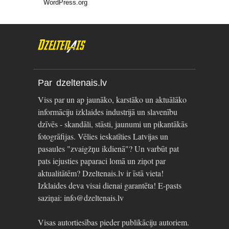
WordPress.org
Par dzeltenais.lv
Viss par un ap jaunāko, karstāko un aktuālāko
informāciju izklaides industrijā un slavenību
dzīvēs - skandāli, stāsti, jaunumi un pikantākās
fotogrāfijas. Vēlies ieskatīties Latvijas un
pasaules "zvaigžņu ikdienā"? Un varbūt pat
pats iejusties paparaci lomā un ziņot par
aktualitātēm? Dzeltenais.lv ir īstā vieta!
Izklaides deva visai dienai garantēta! E-pasts
saziņai: info@dzeltenais.lv
Visas autortiesības pieder publikāciju autoriem.