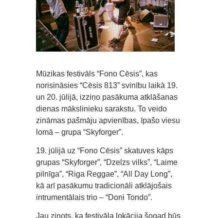
Mūzikas festivāls “Fono Cēsis”, kas
norisināsies “Cēsis 813” svinību laikā 19.
un 20. jūlijā, izziņo pasākuma atklāšanas
dienas mākslinieku sarakstu. To veido
zināmas pašmāju apvienības, īpašo viesu
lomā – grupa “Skyforger”.
19. jūlijā uz “Fono Cēsis” skatuves kāps
grupas “Skyforger”, “Dzelzs vilks”, “Laime
pilnīga”, “Riga Reggae”, “All Day Long”,
kā arī pasākumu tradicionāli atklājošais
intrumentālais trio – “Doni Tondo”.
Jau ziņots, ka festivāla lokācija šogad būs