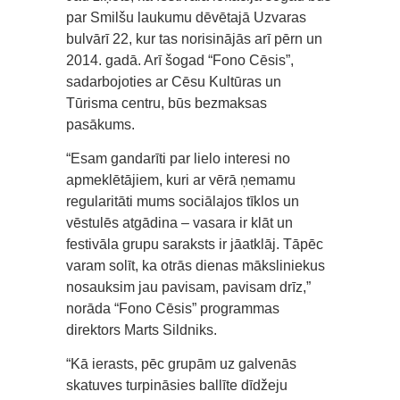
par Smilšu laukumu dēvētajā Uzvaras
bulvārī 22, kur tas norisinājās arī pērn un
2014. gadā. Arī šogad “Fono Cēsis”,
sadarbojoties ar Cēsu Kultūras un
Tūrisma centru, būs bezmaksas
pasākums.
“Esam gandarīti par lielo interesi no
apmeklētājiem, kuri ar vērā ņemamu
regularitāti mums sociālajos tīklos un
vēstulēs atgādina – vasara ir klāt un
festivāla grupu saraksts ir jāatklāj. Tāpēc
varam solīt, ka otrās dienas māksliniekus
nosauksim jau pavisam, pavisam drīz,”
norāda “Fono Cēsis” programmas
direktors Marts Sildniks.
“Kā ierasts, pēc grupām uz galvenās
skatuves turpināsies ballīte dīdžeju