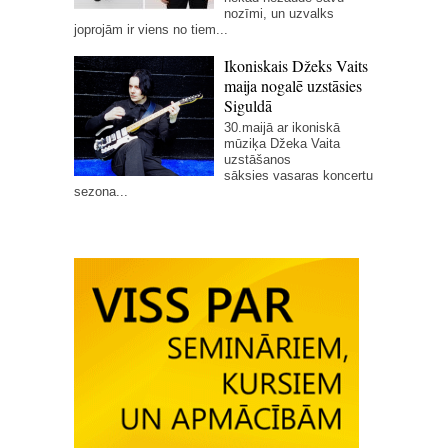
nozīmi, un uzvalks
joprojām ir viens no tiem...
Ikoniskais Džeks Vaits
maija nogalē uzstāsies
Siguldā
30.maijā ar ikoniskā
mūziķa Džeka Vaita
uzstāšanos
sāksies vasaras koncertu
sezona...