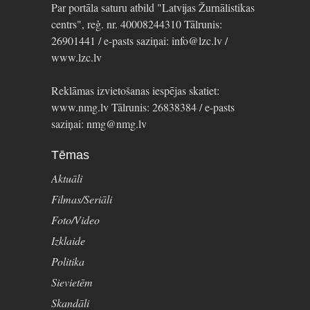
Par portāla saturu atbild "Latvijas Žurnālistikas
centrs", reģ. nr. 40008244310 Tālrunis:
26901441 / e-pasts saziņai: info@lzc.lv /
www.lzc.lv
Reklāmas izvietošanas iespējas skatiet:
www.nmg.lv Tālrunis: 26838384 / e-pasts
saziņai: nmg@nmg.lv
Tēmas
Aktuāli
Filmas/Seriāli
Foto/Video
Izklaide
Politika
Sievietēm
Skandāli