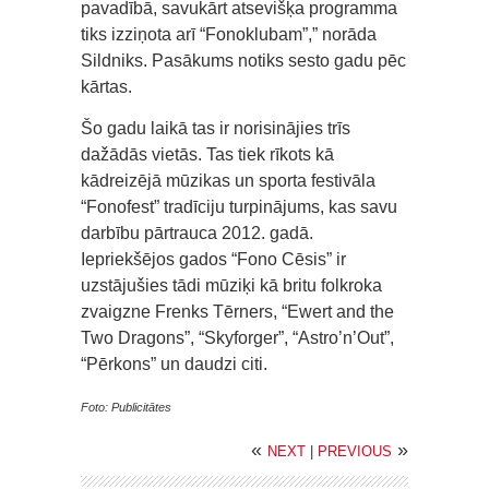
pavadībā, savukārt atsevišķa programma
tiks izziņota arī “Fonoklubam”,” norāda
Sildniks. Pasākums notiks sesto gadu pēc
kārtas.
Šo gadu laikā tas ir norisinājies trīs
dažādās vietās. Tas tiek rīkots kā
kādreizējā mūzikas un sporta festivāla
“Fonofest” tradīciju turpinājums, kas savu
darbību pārtrauca 2012. gadā.
Iepriekšējos gados “Fono Cēsis” ir
uzstājušies tādi mūziķi kā britu folkroka
zvaigzne Frenks Tērners, “Ewert and the
Two Dragons”, “Skyforger”, “Astro’n’Out”,
“Pērkons” un daudzi citi.
Foto: Publicitātes
«
»
NEXT
|
PREVIOUS