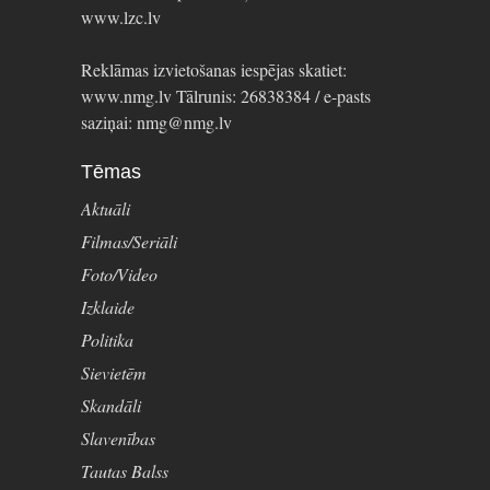
www.lzc.lv
Reklāmas izvietošanas iespējas skatiet:
www.nmg.lv Tālrunis: 26838384 / e-pasts
saziņai: nmg@nmg.lv
Tēmas
Aktuāli
Filmas/Seriāli
Foto/Video
Izklaide
Politika
Sievietēm
Skandāli
Slavenības
Tautas Balss