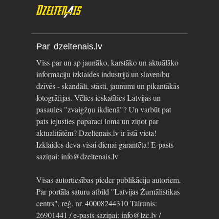
Par dzeltenais.lv
Viss par un ap jaunāko, karstāko un aktuālāko
informāciju izklaides industrijā un slavenību
dzīvēs - skandāli, stāsti, jaunumi un pikantākās
fotogrāfijas. Vēlies ieskatīties Latvijas un
pasaules "zvaigžņu ikdienā"? Un varbūt pat
pats iejusties paparaci lomā un ziņot par
aktualitātēm? Dzeltenais.lv ir īstā vieta!
Izklaides deva visai dienai garantēta! E-pasts
saziņai: info@dzeltenais.lv
Visas autortiesības pieder publikāciju autoriem.
Par portāla saturu atbild "Latvijas Žurnālistikas
centrs", reģ. nr. 40008244310 Tālrunis:
26901441 / e-pasts saziņai: info@lzc.lv /