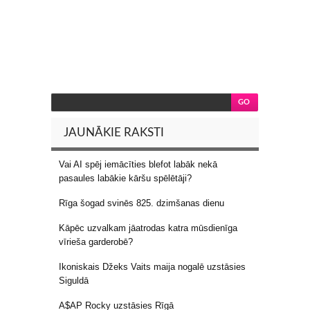
JAUNĀKIE RAKSTI
Vai AI spēj iemācīties blefot labāk nekā
pasaules labākie kāršu spēlētāji?
Rīga šogad svinēs 825. dzimšanas dienu
Kāpēc uzvalkam jāatrodas katra mūsdienīga
vīrieša garderobē?
Ikoniskais Džeks Vaits maija nogalē uzstāsies
Siguldā
A$AP Rocky uzstāsies Rīgā