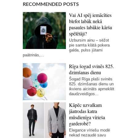
RECOMMENDED POSTS
Vai AI spēj iemācīties
blefot labāk nekā
pasaules labākie kāršu
spēlētāji?
Uzbursim ainu – sēžot
pie samta klātā pokera
galda, pulss jūtami
paātrinās,...
Rīga šogad svinēs 825.
dzimšanas dienu
Šogad Rīga plaši svinēs
825. dzimšanas dienu un
ikviens aicināts apmeklēt
daudzveidīgos...
Kāpēc uzvalkam
jāatrodas katra
mūsdienīga vīrieša
garderobē?
Elegance vīriešu modē
nekad nezaudē savu