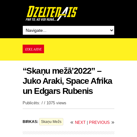
IZKLAIDE
“Skaņu mežā’2022” –
Juko Araki, Space Afrika
un Edgars Rubenis
Publicēts: / /
1075 views
«
»
BIRKAS:
Skaņu Mežs
NEXT
|
PREVIOUS