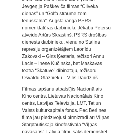
Jevgēņija Paškēviča filmās “Cilvēka
dienas” un “Golfa straume zem
leduskalna”. Augsta ranga PSRS
nomenklatūras darbinieku Jēkabu Petersu
atveido Artūrs Skrastiņš, PSRS drošības
dienesta darbinieku, vienu no Staļina
represiju organizētājiem Leonīdu
Zakovski – Ģirts Ķesteris, režisori Annu
Lācis – Inese Kučinska, bet Maskavas
teātra “Skatuve” dibinātāju, režisoru
Osvaldu Glāznieku – Vilis Daudziņš.
Filmas tapšanu atbalstījis Nacionālais
Kino centrs, Lietuvas Nacionālais Kino
centrs, Latvijas Televīzija, LMT, Tet un
Valsts kultūrkapitāla fonds. Pēc Berlīnes
filma jau piedzīvojusi pirmizrādi arī Viļņas
Starptautiskajā kinofestivālā “Viļņas
pavasaris”. Latvijā filmu sāks demonstrēt