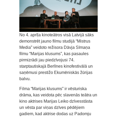
No 4. aprīļa kinoteātros visā Latvijā sāks
demonstrēt jauno filmu studijā “Mistrus
Media” veidoto režisora Dāvja Sīmaņa
filmu “Marijas klusums”, kas pasaules
pirmizrādi jau piedzīvojusi 74.
starptautiskajā Berlīnes kinofestivālā un
saņēmusi prestižo Ekumēniskās žūrijas
balvu.
Filma “Marijas klusums” ir vēsturiska
drāma, kas veidota pēc slavenās teātra un
kino aktrises Marijas Leiko dzīvesstāsta
un vēsta par viņas dzīves pēdējiem
gadiem, kad aktrise dodas uz Padomju