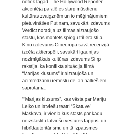
notiek tagad. The Hollywood Reporter
akcentēja paralēles starp mūsdienu
kultūras zvaigznēm un to mēģinājumiem
pietuvināties Putinam, savukārt izdevums
Verdict norādīja uz filmas aizraujošo
stāstu, kas montēts spiegu trillera stilā.
Kino izdevums Cineuropa savā recenzijā
izcēla aktierspēli, savukārt Igaunijas
nozīmīgākais kultūras izdevums Siirp
rakstīja, ka konflikta situācija filmā
“Marijas klusums” ir aizraujoša un
acīmredzamu iemeslu dēļ arī baltiešiem
saprotama.
““Marijas klusums”, kas vēsta par Mariju
Leiko un latviešu teātri “Skatuve”
Maskavā, ir vienlaikus stāsts par kādu
neizstāstītu latviešu vēstures lappusi un
hibrīdautoritārismu un tā izpausmes