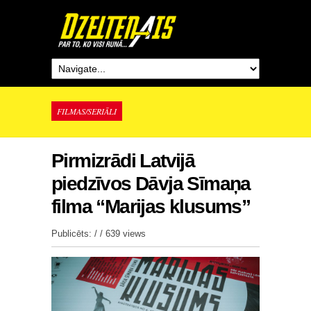
FILMAS/SERIĀLI
Pirmizrādi Latvijā
piedzīvos Dāvja Sīmaņa
filma “Marijas klusums”
Publicēts: / /
639 views