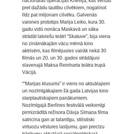
nacionālās operācijas Krievijā, kas vērsās
pret dažādu tautību cilvēkiem, nogalinot
līdz pat miljonam cilvēku. Galvenās
varones prototips Marija Leiko, kura 30.
gadu vidū nonāca Maskavā un sāka
strādāt latviešu teātrī “Skatuve”, bija viena
no zināmākajām vācu mēmā kino
aktrisēm, kas filmējusies vairāk nekā 30
filmās un 20. un 30. gados strādājusi
slavenajā Maksa Reinharta teātra trupā
Vācijā.
““Marijas klusums” ir viens no aktuālajiem
un nozīmīgākajiem šā gada Latvijas kino
starptautiskajiem panākumiem.
Nozīmīgajā Berlīnes festivālā veiksmīgi
pirmizrādītā režisora Dāvja Sīmaņa filma
satricina gan ar talantīgu, stilistiski
virtuozu vēstures lasījumu, gan precīzu
trāpījumu aktuālajā sociālpolitiskajā