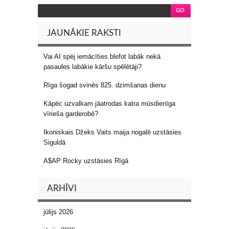
JAUNĀKIE RAKSTI
Vai AI spēj iemācīties blefot labāk nekā
pasaules labākie kāršu spēlētāji?
Rīga šogad svinēs 825. dzimšanas dienu
Kāpēc uzvalkam jāatrodas katra mūsdienīga
vīrieša garderobē?
Ikoniskais Džeks Vaits maija nogalē uzstāsies
Siguldā
A$AP Rocky uzstāsies Rīgā
ARHĪVI
jūlijs 2026