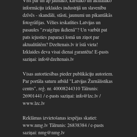
Viss par un ap jaunāko, karstāko un aktuālāko
informāciju izklaides industrijā un slavenību
dzīvēs - skandāli, stāsti, jaunumi un pikantākās
fotogrāfijas. Vēlies ieskatīties Latvijas un
pasaules "zvaigžņu ikdienā"? Un varbūt pat
pats iejusties paparaci lomā un ziņot par
aktualitātēm? Dzeltenais.lv ir īstā vieta!
Izklaides deva visai dienai garantēta! E-pasts
saziņai: info@dzeltenais.lv
Visas autortiesības pieder publikāciju autoriem.
Par portāla saturu atbild "Latvijas Žurnālistikas
centrs", reģ. nr. 40008244310 Tālrunis:
26901441 / e-pasts saziņai: info@lzc.lv /
www.lzc.lv
Reklāmas izvietošanas iespējas skatiet:
www.nmg.lv Tālrunis: 26838384 / e-pasts
saziņai: nmg@nmg.lv