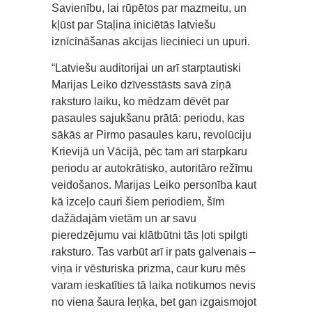
Savienību, lai rūpētos par mazmeitu, un
kļūst par Staļina iniciētās latviešu
iznīcināšanas akcijas liecinieci un upuri.
“Latviešu auditorijai un arī starptautiski
Marijas Leiko dzīvesstāsts savā ziņā
raksturo laiku, ko mēdzam dēvēt par
pasaules sajukšanu prātā: periodu, kas
sākās ar Pirmo pasaules karu, revolūciju
Krievijā un Vācijā, pēc tam arī starpkaru
periodu ar autokrātisko, autoritāro režīmu
veidošanos. Marijas Leiko personība kaut
kā izceļo cauri šiem periodiem, šīm
dažādajām vietām un ar savu
pieredzējumu vai klātbūtni tās ļoti spilgti
raksturo. Tas varbūt arī ir pats galvenais –
viņa ir vēsturiska prizma, caur kuru mēs
varam ieskatīties tā laika notikumos nevis
no viena šaura leņķa, bet gan izgaismojot