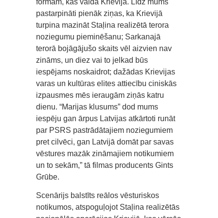
formām, kas valda Krievijā. Līdz mums
pastarpināti pienāk ziņas, ka Krievijā
turpina mazināt Staļina realizētā terora
noziegumu pieminēšanu; Sarkanajā
terorā bojāgājušo skaits vēl aizvien nav
zināms, un diez vai to jelkad būs
iespējams noskaidrot; dažādas Krievijas
varas un kultūras elites attiecību ciniskās
izpausmes mēs ieraugām ziņās katru
dienu. “Marijas klusums” dod mums
iespēju gan ārpus Latvijas atkārtoti runāt
par PSRS pastrādātajiem noziegumiem
pret cilvēci, gan Latvijā domāt par savas
vēstures mazāk zināmajiem notikumiem
un to sekām,” tā filmas producents Gints
Grūbe.
Scenārijs balstīts reālos vēsturiskos
notikumos, atspoguļojot Staļina realizētās