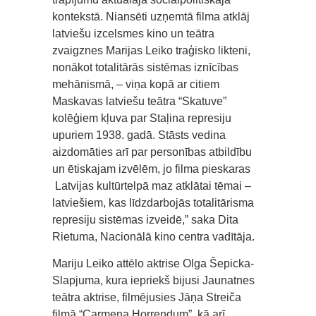
kontekstā. Niansēti uzņemtā filma atklāj
latviešu izcelsmes kino un teātra
zvaigznes Marijas Leiko traģisko likteni,
nonākot totalitārās sistēmas iznīcības
mehānismā, – viņa kopā ar citiem
Maskavas latviešu teātra “Skatuve”
kolēģiem kļuva par Staļina represiju
upuriem 1938. gadā. Stāsts vedina
aizdomāties arī par personības atbildību
un ētiskajam izvēlēm, jo filma pieskaras
Latvijas kultūrtelpā maz atklātai tēmai –
latviešiem, kas līdzdarbojās totalitārisma
represiju sistēmas izveidē,” saka Dita
Rietuma, Nacionālā kino centra vadītāja.
Mariju Leiko attēlo aktrise Olga Šepicka-
Slapjuma, kura iepriekš bijusi Jaunatnes
teātra aktrise, filmējusies Jāņa Streiča
filmā “Carmena Horrendum”, kā arī