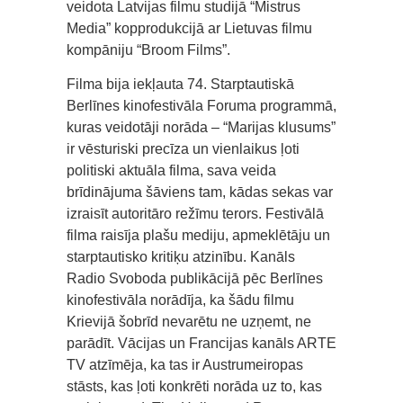
veidota Latvijas filmu studijā “Mistrus
Media” kopprodukcijā ar Lietuvas filmu
kompāniju “Broom Films”.
Filma bija iekļauta 74. Starptautiskā
Berlīnes kinofestivāla Foruma programmā,
kuras veidotāji norāda – “Marijas klusums”
ir vēsturiski precīza un vienlaikus ļoti
politiski aktuāla filma, sava veida
brīdinājuma šāviens tam, kādas sekas var
izraisīt autoritāro režīmu terors. Festivālā
filma raisīja plašu mediju, apmeklētāju un
starptautisko kritiķu atzinību. Kanāls
Radio Svoboda publikācijā pēc Berlīnes
kinofestivāla norādīja, ka šādu filmu
Krievijā šobrīd nevarētu ne uzņemt, ne
parādīt. Vācijas un Francijas kanāls ARTE
TV atzīmēja, ka tas ir Austrumeiropas
stāsts, kas ļoti konkrēti norāda uz to, kas