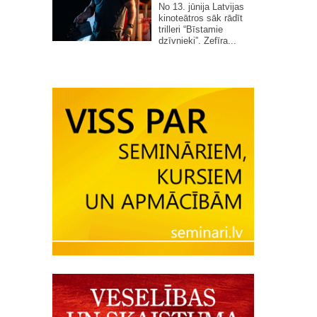
No 13. jūnija Latvijas
kinoteātros sāk rādīt
trilleri “Bīstamie
dzīvnieki”. Zefīra...