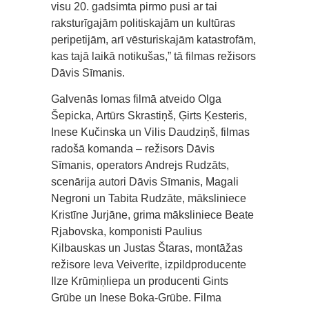
visu 20. gadsimta pirmo pusi ar tai
raksturīgajām politiskajām un kultūras
peripetijām, arī vēsturiskajām katastrofām,
kas tajā laikā notikušas,” tā filmas režisors
Dāvis Sīmanis.
Galvenās lomas filmā atveido Olga
Šepicka, Artūrs Skrastiņš, Ģirts Ķesteris,
Inese Kučinska un Vilis Daudziņš, filmas
radošā komanda – režisors Dāvis
Sīmanis, operators Andrejs Rudzāts,
scenārija autori Dāvis Sīmanis, Magali
Negroni un Tabita Rudzāte, māksliniece
Kristīne Jurjāne, grima māksliniece Beate
Rjabovska, komponisti Paulius
Kilbauskas un Justas Štaras, montāžas
režisore Ieva Veiverīte, izpildproducente
Ilze Krūmiņliepa un producenti Gints
Grūbe un Inese Boka-Grūbe. Filma