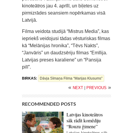
kinoteātros jau 4. aprīlī, un biļetes uz
pirmizrādes seansiem nopērkamas visā
Latvijā.
Filma veidota studijā “Mistrus Media”, kas
iepriekš veidojusi tādas vēsturiskas filmas
kā “Melānijas hronika”, “Tēvs Nakts”,
“Janvāris” un daudzsēriju filmas “Emīlija.
Latvijas preses karaliene” un “Pansija
pilī”.
BIRKAS:
Dāvja Sīmaņa Filma “Marijas Klusums”
«
»
NEXT
|
PREVIOUS
RECOMMENDED POSTS
Latvijas kinoteātros
sāk rādīt komēdiju
“Rouzu ģimene”
Latvijas kinoteātros sāk