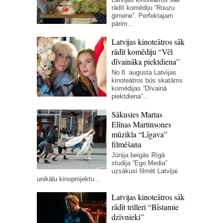
rādīt komēdiju “Rouzu
ģimene”. Perfektajam
pārim...
Latvijas kinoteātros sāk
rādīt komēdiju “Vēl
dīvaināka piektdiena”
No 8. augusta Latvijas
kinoteātros būs skatāms
komēdijas “Dīvainā
piektdiena”...
Sākusies Martas
Elīnas Martinsones
mūzikla “Līgava”
filmēšana
Jūnija beigās Rīgā
studija “Ego Media”
uzsākusi filmēt Latvijai
unikālu kinoprojektu...
Latvijas kinoteātros sāk
rādīt trilleri “Bīstamie
dzīvnieki”