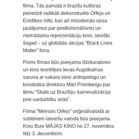
filma. Tās pamatā ir brazīļu kultūras
pieredzē radikāli dekonstruēts Orfeja un
Eiridīkes mīts, kas arī mūsdienās raisa
jautājumus par postkoloniālismu un
melnādaino reprezentāciju kino, sevišķi
šogad – uz globālās akcijas “Black Lives
Matter” fona.
Pirms filmas būs pieejama līdzkuratores
un kino teorētiķes Ievas Augstkalnas
saruna ar vakara viesi antropologu un
kinoteātra direktoru Māri Prombergu par
tēmu “Skats uz Brazīliju: karnevalizācija
pret vardarbību ielās”.
Filma “Melnais Orfejs” oriģinālvalodā ar
subtitriem latviešu valodā būs pieejama
Kino Bize MĀJAS KINO no 27. novembra
līdz 3. decembrim.