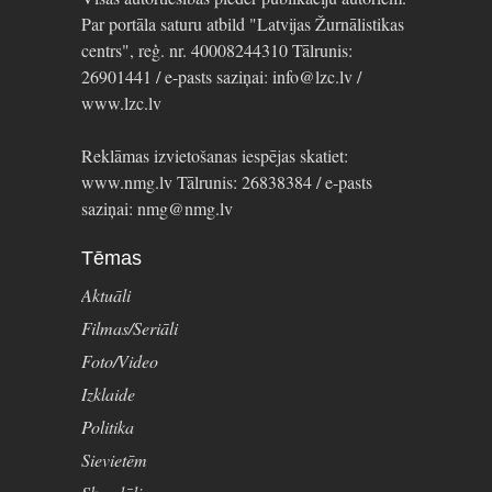
Par portāla saturu atbild "Latvijas Žurnālistikas
centrs", reģ. nr. 40008244310 Tālrunis:
26901441 / e-pasts saziņai: info@lzc.lv /
www.lzc.lv
Reklāmas izvietošanas iespējas skatiet:
www.nmg.lv Tālrunis: 26838384 / e-pasts
saziņai: nmg@nmg.lv
Tēmas
Aktuāli
Filmas/Seriāli
Foto/Video
Izklaide
Politika
Sievietēm