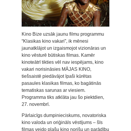
Kino Bize uzsāk jaunu filmu programmu
“Klasikas kino vakari”, ik mēnesi
jaunatklājot un izgaismojot vizionāras un
kino vēsturē būtiskas filmas. Kamēr
kinoteātrī tikties vēl nav iespējams, kino
vakari norisināsies MĀJAS KINO,
tiešsaistē piedāvājot īpaši kūrētas
pasaules klasikas filmas, ko bagātinās
tematiskas sarunas ar viesiem.
Programma tiks atklāta jau šo piektdien,
27. novembrī.
Pārlaicīgs dumpinieciskums, novatoriska
kino valoda un oriģināls vēstījums – šīs
filmas veido plašu kino norišu un parādību