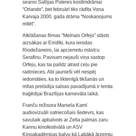
seansi Sallijas Poteres kostīmdrāmai
“Orlando”, bet februārī tiks rādīta Vona
Karvaja 2000. gada drāma “Noskaņojums
mīlēt”.
Atklāšanas filmas “Melnais Orfejs” stāsts
aizsākas ar Eiridīki, kura ierodas
Riodežaneiro, lai apciemotu māsīcu
Serafinu. Pavisam nejauši viņa sastop
Orfeju, kas tai palīdz atrast ceļu pie
radinieces. Abi jaunieši vēl nespēj
iedomāties, ka to liktenīgā tikšanās un
mīlas prelūdija salsas pavadījumā ir lemta
traģēdijai Brazīlijas karnevāla laikā.
Franču režisora Marsela Kamī
audiovizuāli satriecošais šedevrs, kas
savulaik apbalvots ar Zelta palmas zaru
Kannu kinofestivālā un ASV
Kinoakadēmijas balvu kā Labākā ārzemju