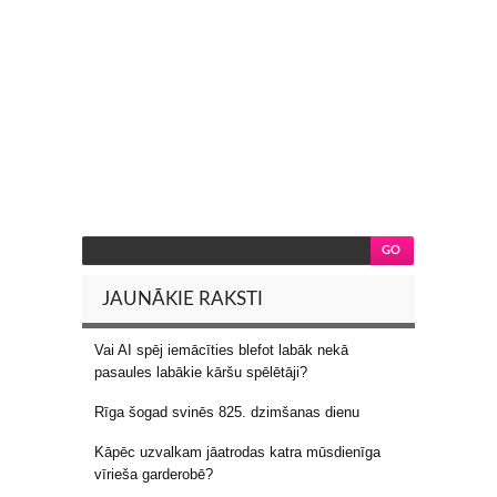
JAUNĀKIE RAKSTI
Vai AI spēj iemācīties blefot labāk nekā
pasaules labākie kāršu spēlētāji?
Rīga šogad svinēs 825. dzimšanas dienu
Kāpēc uzvalkam jāatrodas katra mūsdienīga
vīrieša garderobē?