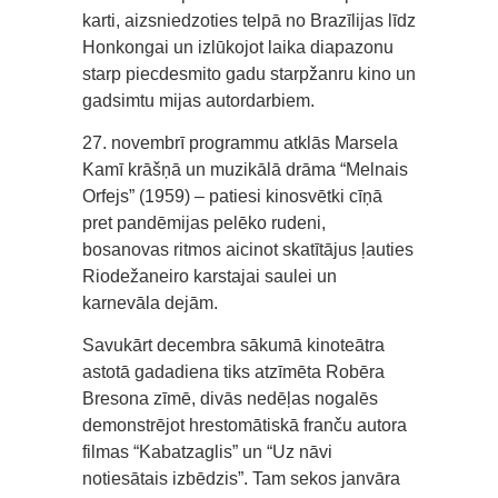
karti, aizsniedzoties telpā no Brazīlijas līdz
Honkongai un izlūkojot laika diapazonu
starp piecdesmito gadu starpžanru kino un
gadsimtu mijas autordarbiem.
27. novembrī programmu atklās Marsela
Kamī krāšņā un muzikālā drāma “Melnais
Orfejs” (1959) – patiesi kinosvētki cīņā
pret pandēmijas pelēko rudeni,
bosanovas ritmos aicinot skatītājus ļauties
Riodežaneiro karstajai saulei un
karnevāla dejām.
Savukārt decembra sākumā kinoteātra
astotā gadadiena tiks atzīmēta Robēra
Bresona zīmē, divās nedēļas nogalēs
demonstrējot hrestomātiskā franču autora
filmas “Kabatzaglis” un “Uz nāvi
notiesātais izbēdzis”. Tam sekos janvāra