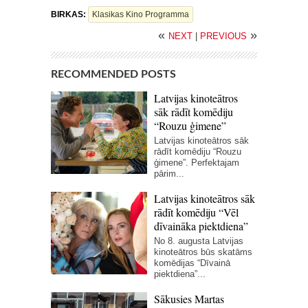
BIRKAS:
Klasikas Kino Programma
«
»
NEXT
|
PREVIOUS
RECOMMENDED POSTS
Latvijas kinoteātros
sāk rādīt komēdiju
“Rouzu ģimene”
Latvijas kinoteātros sāk
rādīt komēdiju “Rouzu
ģimene”. Perfektajam
pārim...
Latvijas kinoteātros sāk
rādīt komēdiju “Vēl
dīvaināka piektdiena”
No 8. augusta Latvijas
kinoteātros būs skatāms
komēdijas “Dīvainā
piektdiena”...
Sākusies Martas