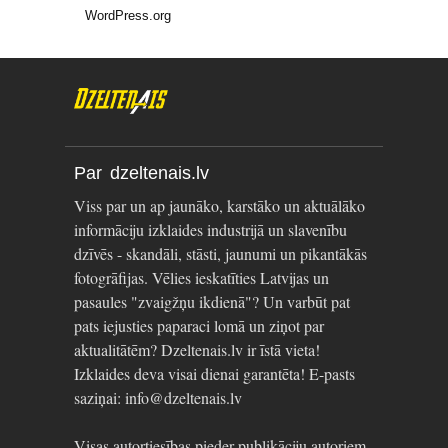
WordPress.org
Par dzeltenais.lv
Viss par un ap jaunāko, karstāko un aktuālāko
informāciju izklaides industrijā un slavenību
dzīvēs - skandāli, stāsti, jaunumi un pikantākās
fotogrāfijas. Vēlies ieskatīties Latvijas un
pasaules "zvaigžņu ikdienā"? Un varbūt pat
pats iejusties paparaci lomā un ziņot par
aktualitātēm? Dzeltenais.lv ir īstā vieta!
Izklaides deva visai dienai garantēta! E-pasts
saziņai: info@dzeltenais.lv
Visas autortiesības pieder publikāciju autoriem.