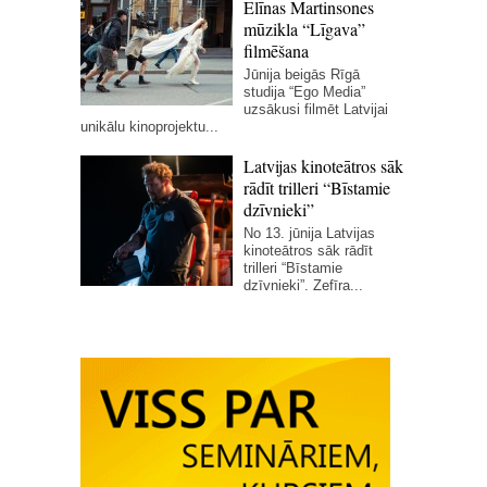
Elīnas Martinsones
mūzikla “Līgava”
filmēšana
Jūnija beigās Rīgā
studija “Ego Media”
uzsākusi filmēt Latvijai
unikālu kinoprojektu...
Latvijas kinoteātros sāk
rādīt trilleri “Bīstamie
dzīvnieki”
No 13. jūnija Latvijas
kinoteātros sāk rādīt
trilleri “Bīstamie
dzīvnieki”. Zefīra...