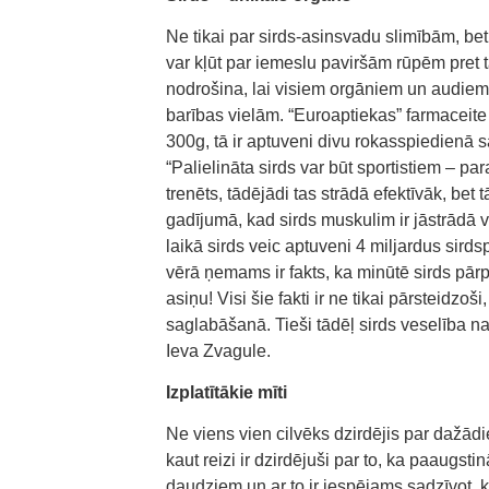
Ne tikai par sirds-asinsvadu slimībām, bet 
var kļūt par iemeslu paviršām rūpēm pret 
nodrošina, lai visiem orgāniem un audiem 
barības vielām. “Euroaptiekas” farmaceite 
300g, tā ir aptuveni divu rokasspiedienā 
“Palielināta sirds var būt sportistiem – par
trenēts, tādējādi tas strādā efektīvāk, bet 
gadījumā, kad sirds muskulim ir jāstrādā va
laikā sirds veic aptuveni 4 miljardus sird
vērā ņemams ir fakts, ka minūtē sirds pārp
asiņu! Visi šie fakti ir ne tikai pārsteidzo
saglabāšanā. Tieši tādēļ sirds veselība nav
Ieva Zvagule.
Izplatītākie mīti
Ne viens vien cilvēks dzirdējis par dažādi
kaut reizi ir dzirdējuši par to, ka paaugsti
daudziem un ar to ir iespējams sadzīvot, 