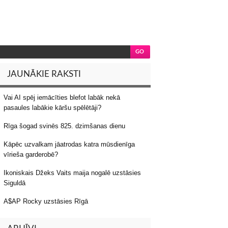
JAUNĀKIE RAKSTI
Vai AI spēj iemācīties blefot labāk nekā
pasaules labākie kāršu spēlētāji?
Rīga šogad svinēs 825. dzimšanas dienu
Kāpēc uzvalkam jāatrodas katra mūsdienīga
vīrieša garderobē?
Ikoniskais Džeks Vaits maija nogalē uzstāsies
Siguldā
A$AP Rocky uzstāsies Rīgā