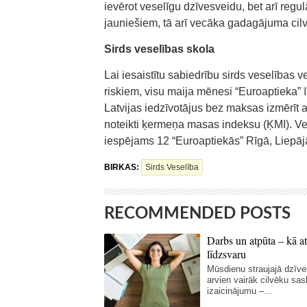
ievērot veselīgu dzīvesveidu, bet arī regu
jauniešiem, tā arī vecāka gadagājuma cil
Sirds veselības skola
Lai iesaistītu sabiedrību sirds veselības
riskiem, visu maija mēnesi “Euroaptieka” ī
Latvijas iedzīvotājus bez maksas izmērīt a
noteikti ķermeņa masas indeksu (ĶMI). V
iespējams 12 “Euroaptiekās” Rīgā, Liepāj
BIRKAS:
Sirds Veselība
RECOMMENDED POSTS
Darbs un atpūta – kā at
līdzsvaru
Mūsdienu straujajā dzīve
arvien vairāk cilvēku sas
izaicinājumu –...