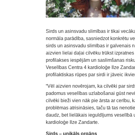
Sirds un asinsvadu slimības ir tikai vecā
normāla parādība, sasniedzot konkrētu vecu
sirds un asinsvadu slimības ir galvenais n
aizvien lielai daļai cilvēku trūkst izpratnes 
profilakses iespējām un saslimšanas risk
Veselības Centra 4 kardioloģe Ilze Zandart
profilaktiskas rūpes par sirdi ir jāveic ik
“Vēl aizvien novērojam, ka cilvēki par sir
padomus veselības uzlabošanai gūst nevis 
cilvēki bieži vien nāk pie ārsta ar cerību, k
problēmas atrisināsies, taču tā tas nenot
daudz, bet lielākais ieguldījums veselībā 
kardioloģe Ilze Zandarte.
Sirds – unikāls orgāns