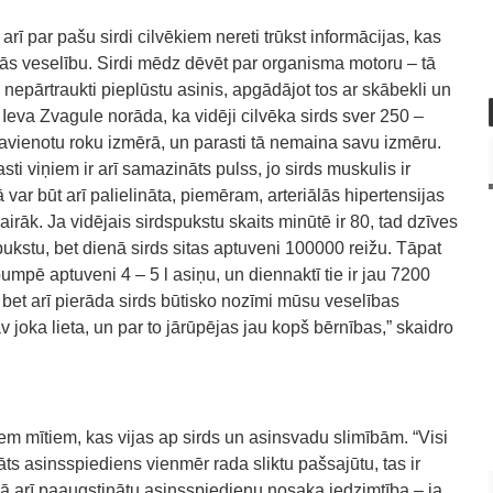
arī par pašu sirdi cilvēkiem nereti trūkst informācijas, kas
tās veselību. Sirdi mēdz dēvēt par organisma motoru – tā
nepārtraukti pieplūstu asinis, apgādājot tos ar skābekli un
Ieva Zvagule norāda, ka vidēji cilvēka sirds sver 250 –
savienotu roku izmērā, un parasti tā nemaina savu izmēru.
asti viņiem ir arī samazināts pulss, jo sirds muskulis ir
tā var būt arī palielināta, piemēram, arteriālās hipertensijas
irāk. Ja vidējais sirdspukstu skaits minūtē ir 80, tad dzīves
spukstu, bet dienā sirds sitas aptuveni 100000 reižu. Tāpat
umpē aptuveni 4 – 5 l asiņu, un diennaktī tie ir jau 7200
ši, bet arī pierāda sirds būtisko nozīmi mūsu veselības
 joka lieta, un par to jārūpējas jau kopš bērnības,” skaidro
em mītiem, kas vijas ap sirds un asinsvadu slimībām. “Visi
nāts asinsspiediens vienmēr rada sliktu pašsajūtu, tas ir
kā arī paaugstinātu asinsspiedienu nosaka iedzimtība – ja