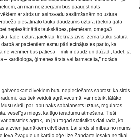
niekiem, arī man neizbēgami būs paaugstināts
lvēkiem ar sirds un asinsvadu saslimšanām no uztura
jāierobežo piesātināto tauku daudzums uzturā (trekna gaļa,
), bet nepiesātinātās taukskābes, piemēram, omega3
sku, tādēļ uzturā jāiekļauj treknas zivis, zema tauku satura
as darbā ar pacientiem esmu pārliecinājusies par to, ka
a ne vienmēr būs patiesa – mīti ir daudz un dažādi, tādēļ, ja
āļa – kardiologa, ģimenes ārsta vai farmaceita,” norāda
 galvenokārt cilvēkiem būtu nepieciešams saprast, ka sirds
adumi, kas tiek veidoti agrā vecumā, var noteikt tālāko
 Mūsu sirdij par labu nāks sabalansēts uzturs, regulāras
ūta, veselīgs miegs, kaitīgo ieradumu atmešana. Tieši
r attīstīties agrāk, un jau tagad statistikas dati rāda, ka
tas aizvien jaunākiem cilvēkiem. Lai sirds slimības no mums
e Ieva Zvagule un kardioloģe Ilze Zandarte iesaka ne tikai