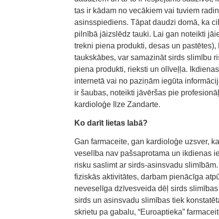
tas ir kādam no vecākiem vai tuviem radi
asinsspiediens. Tāpat daudzi domā, ka ci
pilnībā jāizslēdz tauki. Lai gan noteikti 
trekni piena produkti, desas un pastētes
taukskābes, var samazināt sirds slimību ri
piena produkti, rieksti un olīveļļa. Ikdien
internetā vai no paziņām iegūta informācij
ir šaubas, noteikti jāvēršas pie profesion
kardioloģe Ilze Zandarte.
Ko darīt lietas labā?
Gan farmaceite, gan kardioloģe uzsver, ka
veselība nav pašsaprotama un ikdienas ier
risku saslimt ar sirds-asinsvadu slimībām.
fiziskās aktivitātes, darbam pienācīga atp
neveselīga dzīvesveida dēļ sirds slimības va
sirds un asinsvadu slimības tiek konstatē
skrietu pa gabalu, “Euroaptieka” farmaceit