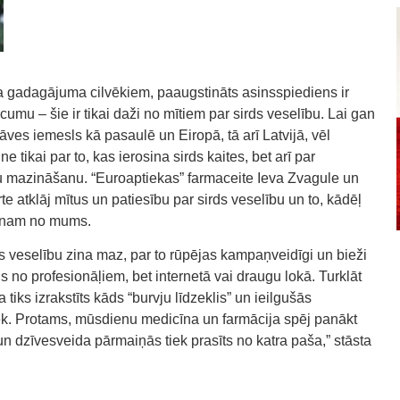
ka gadagājuma cilvēkiem, paaugstināts asinsspiediens ir
mu – šie ir tikai daži no mītiem par sirds veselību. Lai gan
āves iemesls kā pasaulē un Eiropā, tā arī Latvijā, vēl
ne tikai par to, kas ierosina sirds kaites, bet arī par
u mazināšanu. “Euroaptiekas” farmaceite Ieva Zvagule un
e atklāj mītus un patiesību par sirds veselību un to, kādēļ
vienam no mums.
ds veselību zina maz, par to rūpējas kampaņveidīgi un bieži
no profesionāļiem, bet internetā vai draugu lokā. Turklāt
a tiks izrakstīts kāds “burvju līdzeklis” un ieilgušās
iek. Protams, mūsdienu medicīna un farmācija spēj panākt
un dzīvesveida pārmaiņās tiek prasīts no katra paša,” stāsta