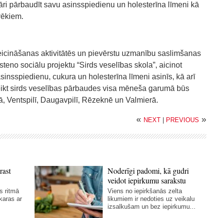
lāri pārbaudīt savu asinsspiedienu un holesterīna līmeni kā
vēkiem.
 veicināšanas aktivitātēs un pievērstu uzmanību saslimšanas
steno sociālu projektu “Sirds veselības skola”, aicinot
sinsspiedienu, cukura un holesterīna līmeni asinīs, kā arī
eikt sirds veselības pārbaudes visa mēneša garumā būs
ā, Ventspilī, Daugavpilī, Rēzeknē un Valmierā.
«
»
NEXT
|
PREVIOUS
rast
Noderīgi padomi, kā gudri
veidot iepirkumu sarakstu
s ritmā
Viens no iepirkšanās zelta
karas ar
likumiem ir nedoties uz veikalu
izsalkušam un bez iepirkumu...