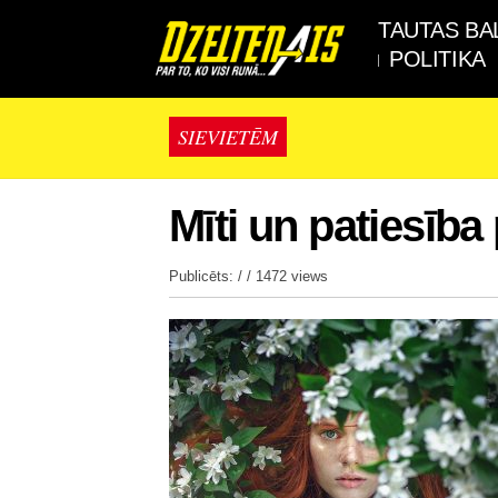
TAUTAS BA
POLITIKA
SIEVIETĒM
Mīti un patiesība
Publicēts: / /
1472 views