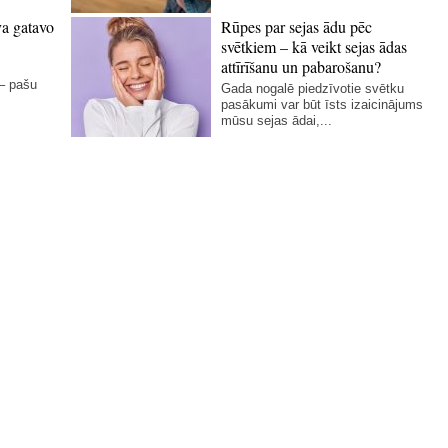
va gatavo
Rūpes par sejas ādu pēc
svētkiem – kā veikt sejas ādas
attīrīšanu un pabarošanu?
 – pašu
Gada nogalē piedzīvotie svētku
pasākumi var būt īsts izaicinājums
mūsu sejas ādai,...