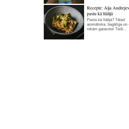
Recepte: Aija Andreje
pastu kā Itālijā
Pasta kā Itālijā? Tātad
aromātiska, bagātīga un
rokām gatavota! Tieši...