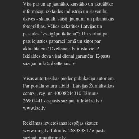
Viss par un ap jaunāko, karstāko un aktuālāko
informāciju izklaides industrijā un slavenību
dzīvēs - skandāli, stāsti, jaunumi un pikantākās
fotogrāfijas. Vēlies ieskatīties Latvijas un
pasaules "zvaigžņu ikdienā"? Un varbūt pat
pats iejusties paparaci lomā un ziņot par
aktualitātēm? Dzeltenais.lv ir īstā vieta!
Izklaides deva visai dienai garantēta! E-pasts
saziņai: info@dzeltenais.lv
Visas autortiesības pieder publikāciju autoriem.
Par portāla saturu atbild "Latvijas Žurnālistikas
centrs", reģ. nr. 40008244310 Tālrunis:
26901441 / e-pasts saziņai: info@lzc.lv /
www.lzc.lv
Reklāmas izvietošanas iespējas skatiet:
www.nmg.lv Tālrunis: 26838384 / e-pasts
saziņai: nmg@nmg.lv