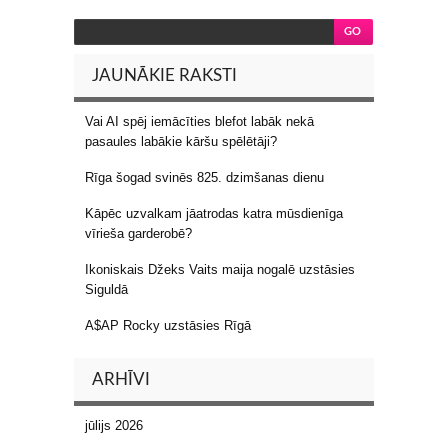
JAUNĀKIE RAKSTI
Vai AI spēj iemācīties blefot labāk nekā
pasaules labākie kāršu spēlētāji?
Rīga šogad svinēs 825. dzimšanas dienu
Kāpēc uzvalkam jāatrodas katra mūsdienīga
vīrieša garderobē?
Ikoniskais Džeks Vaits maija nogalē uzstāsies
Siguldā
A$AP Rocky uzstāsies Rīgā
ARHĪVI
jūlijs 2026