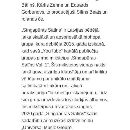
Bāliņš, Kārlis Zenne un Eduards
Gorbunovs, to producējuši Silins Beats un
rolands če.
„Singapūras Satīns“ ir Latvijas pēdējā
laika skaļākā un apspriestākā hiphopa
grupa, kura debitēja 2015. gada izskaņā,
kad savā „YouTube“ kanālā publicēja
grupas pirmo miksteipu „Singapūras
Satīns Vol. 1“. Šis miksteips vienas nakts
laikā guva atzinīgu klausītāju un arī kritiķu
vērtējumu par unikālo izpildījumu,
satīriskajām lirikām un Latvijā
neraksturīgo “laikmetīgo” skanējumu. Līdz
šim grupa ir izdevusi trīs studijas albumus,
trīs miksteipus un vairākus singlus.
2020.gadā „Singapūras Satīns“ sācis
sadarbību ar mūzikas izdevniecību
„Universal Music Group“.