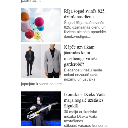
paātrinās,...
Rīga šogad svinēs 825.
dzimšanas dienu
Šogad Rīga plaši svinēs
825. dzimšanas dienu un
ikviens aicināts apmeklēt
daudzveidīgos...
Kāpēc uzvalkam
jāatrodas katra
mūsdienīga vīrieša
garderobē?
Elegance vīriešu modē
nekad nezaudē savu
nozīmi, un uzvalks
joprojām ir viens no tiem...
Ikoniskais Džeks Vaits
maija nogalē uzstāsies
Siguldā
30.maijā ar ikoniskā
mūziķa Džeka Vaita
uzstāšanos
sāksies vasaras koncertu