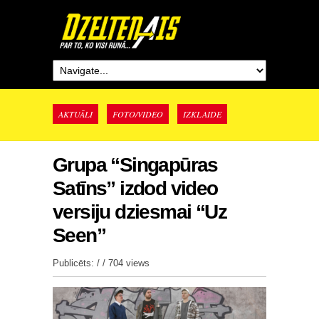
AKTUĀLI
FOTO/VIDEO
IZKLAIDE
Grupa “Singapūras
Satīns” izdod video
versiju dziesmai “Uz
Seen”
Publicēts: / /
704 views