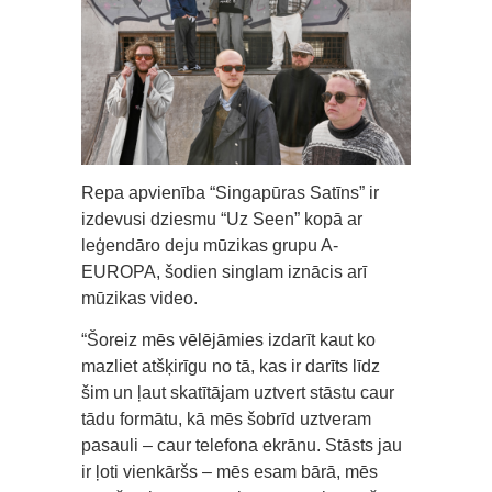
Repa apvienība “Singapūras Satīns” ir
izdevusi dziesmu “Uz Seen” kopā ar
leģendāro deju mūzikas grupu A-
EUROPA, šodien singlam iznācis arī
mūzikas video.
“Šoreiz mēs vēlējāmies izdarīt kaut ko
mazliet atšķirīgu no tā, kas ir darīts līdz
šim un ļaut skatītājam uztvert stāstu caur
tādu formātu, kā mēs šobrīd uztveram
pasauli – caur telefona ekrānu. Stāsts jau
ir ļoti vienkāršs – mēs esam bārā, mēs