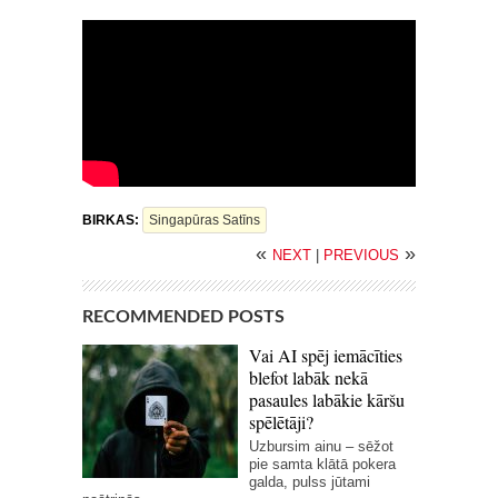
BIRKAS:
Singapūras Satīns
«
»
NEXT
|
PREVIOUS
RECOMMENDED POSTS
Vai AI spēj iemācīties
blefot labāk nekā
pasaules labākie kāršu
spēlētāji?
Uzbursim ainu – sēžot
pie samta klātā pokera
galda, pulss jūtami