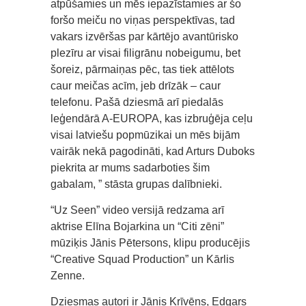
atpūšamies un mēs iepazīstamies ar šo
foršo meiču no viņas perspektīvas, tad
vakars izvēršas par kārtējo avantūrisko
plezīru ar visai filigrānu nobeigumu, bet
šoreiz, pārmaiņas pēc, tas tiek attēlots
caur meičas acīm, jeb drīzāk – caur
telefonu. Pašā dziesmā arī piedalās
leģendārā A-EUROPA, kas izbruģēja ceļu
visai latviešu popmūzikai un mēs bijām
vairāk nekā pagodināti, kad Arturs Duboks
piekrita ar mums sadarboties šim
gabalam, ” stāsta grupas dalībnieki.
“Uz Seen” video versijā redzama arī
aktrise Elīna Bojarkina un “Citi zēni”
mūziķis Jānis Pētersons, klipu producējis
“Creative Squad Production” un Kārlis
Zenne.
Dziesmas autori ir Jānis Krīvēns, Edgars