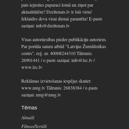
pats iejusties paparaci lomā un ziņot par
aktualitātēm? Dzeltenais.lv ir īstā vieta!
Izklaides deva visai dienai garantēta! E-pasts
saziņai: info@dzeltenais.lv
Visas autortiesības pieder publikāciju autoriem.
Par portāla saturu atbild "Latvijas Žurnālistikas
centrs", reģ. nr. 40008244310 Tālrunis:
26901441 / e-pasts saziņai: info@lzc.lv /
www.lzc.lv
Reklāmas izvietošanas iespējas skatiet:
www.nmg.lv Tālrunis: 26838384 / e-pasts
saziņai: nmg@nmg.lv
Tēmas
Aktuāli
Filmas/Seriāli