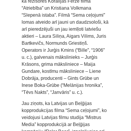
kā režisores Koralijas Feržē filmā
“Atriebība” un Kristiana Volkmana
“Slepenā istaba”. Filmā “Sema ceļojumi”
lomas atveido arī jauni un daudzsološi, kā
arī pieredzējuši un jau iemīļoti latviešu
aktieri – Laura Siliņa, Aigars Vilims, Juris
Bartkevičs, Normunds Griestiņš.
Operators ir Jurģis Kmins (“Bille”, “1906”
u. c.), galvenais mākslinieks – Jurģis
Krāsons, grima māksliniece – Maija
Gundare, kostīmu māksliniece – Liene
Dobrāja, producenti – Gints Grūbe un
Inese Boka-Grūbe (“Melānijas hronika”,
“Tēvs Nakts”, “Janvāris” u. c.).
Jau ziņots, ka Latvijas un Beļģijas
kopprodukcijas filma “Sema ceļojumi”, ko
veidojusi Latvijas filmu studija “Mistrus
Media” kopprodukcijā ar Beļģijas