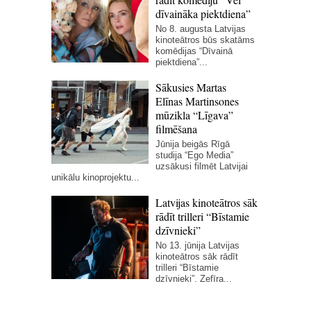
dīvaināka piektdiena”
No 8. augusta Latvijas
kinoteātros būs skatāms
komēdijas “Dīvainā
piektdiena”...
Sākusies Martas
Elīnas Martinsones
mūzikla “Līgava”
filmēšana
Jūnija beigās Rīgā
studija “Ego Media”
uzsākusi filmēt Latvijai
unikālu kinoprojektu...
Latvijas kinoteātros sāk
rādīt trilleri “Bīstamie
dzīvnieki”
No 13. jūnija Latvijas
kinoteātros sāk rādīt
trilleri “Bīstamie
dzīvnieki”. Zefīra...