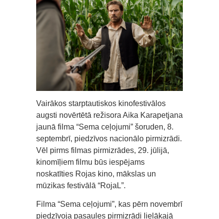
Vairākos starptautiskos kinofestivālos
augsti novērtētā režisora Aika Karapetjana
jaunā filma “Sema ceļojumi” šoruden, 8.
septembrī, piedzīvos nacionālo pirmizrādi.
Vēl pirms filmas pirmizrādes, 29. jūlijā,
kinomīļiem filmu būs iespējams
noskatīties Rojas kino, mākslas un
mūzikas festivālā “RojaL”.
Filma “Sema ceļojumi”, kas pērn novembrī
piedzīvoja pasaules pirmizrādi lielākajā