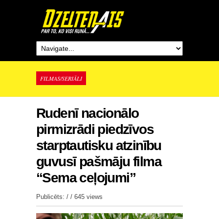
FILMAS/SERIĀLI
Rudenī nacionālo
pirmizrādi piedzīvos
starptautisku atzinību
guvusī pašmāju filma
“Sema ceļojumi”
Publicēts: / /
645 views