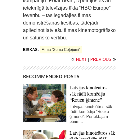
kompāniju “Polar Bear”, izpelnījusies arī
ietekmīgā televīzijas tīkla “HBO Europe”
ievērību – tas iegādājies filmas
demonstrēšanas tiesības, tādējādi
apliecinot latviešu filmas kinemotogrāfisko
un saturisko vērtību.
BIRKAS:
Filma “Sema Ceļojumi”
«
»
NEXT
|
PREVIOUS
RECOMMENDED POSTS
Latvijas kinoteātros
sāk rādīt komēdiju
“Rouzu ģimene”
Latvijas kinoteātros sāk
rādīt komēdiju “Rouzu
ģimene”. Perfektajam
pārim...
Latvijas kinoteātros sāk
rādīt komēdiju “Vēl