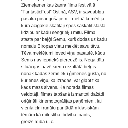
Ziemeļamerikas žanra filmu festivālā
“FantasticFest” Ostinā, ASV, ir savdabīga
pasaka pieaugušajiem – melnā komēdija,
kurā acīgākie skatītāji spēs saskatīt stāsta
līdzību ar kādu sengrieķu mītu. Filma
stāsta par beļģi Semu, kurš dodas uz kādu
nomaļu Eiropas vietu meklēt savu tēvu.
Tēva meklējumi ieved viņu pasaulē, kādu
Sems nav iepriekš pieredzējis. Negaidītu
situācijas pavērsienu rezultātā beļgis
nonāk kādas zemnieku ģimenes gūstā, no
kurienes viņu, kā izrādās, var glābt tikai
kāds mazs sivēns. Kā norāda filmas
veidotāji, filmas tapšanā izmantoti dažādi
oriģināli kinemotogrāfijas paņēmieni, lai
vienlaicīgi runātu par tādām klasiskām
tēmām kā mīlestība, brīvība, naids,
greizsirdība u. c.