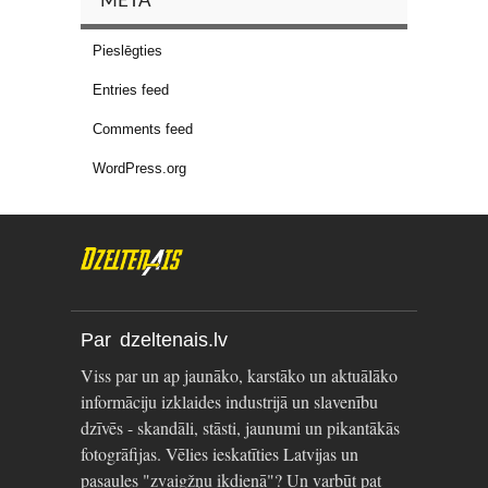
META
Pieslēgties
Entries feed
Comments feed
WordPress.org
Par dzeltenais.lv
Viss par un ap jaunāko, karstāko un aktuālāko
informāciju izklaides industrijā un slavenību
dzīvēs - skandāli, stāsti, jaunumi un pikantākās
fotogrāfijas. Vēlies ieskatīties Latvijas un
pasaules "zvaigžņu ikdienā"? Un varbūt pat