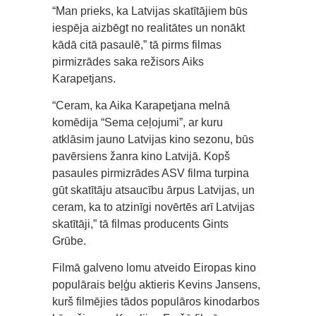
“Man prieks, ka Latvijas skatītājiem būs
iespēja aizbēgt no realitātes un nonākt
kādā citā pasaulē,” tā pirms filmas
pirmizrādes saka režisors Aiks
Karapetjans.
“Ceram, ka Aika Karapetjana melnā
komēdija “Sema ceļojumi”, ar kuru
atklāsim jauno Latvijas kino sezonu, būs
pavērsiens žanra kino Latvijā. Kopš
pasaules pirmizrādes ASV filma turpina
gūt skatītāju atsaucību ārpus Latvijas, un
ceram, ka to atzinīgi novērtēs arī Latvijas
skatītāji,” tā filmas producents Gints
Grūbe.
Filmā galveno lomu atveido Eiropas kino
populārais beļģu aktieris Kevins Jansens,
kurš filmējies tādos populāros kinodarbos