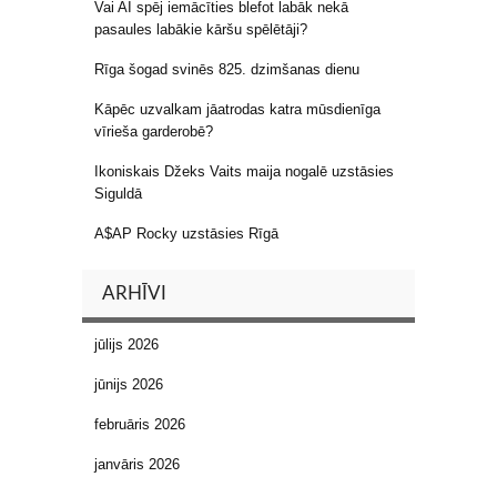
Vai AI spēj iemācīties blefot labāk nekā
pasaules labākie kāršu spēlētāji?
Rīga šogad svinēs 825. dzimšanas dienu
Kāpēc uzvalkam jāatrodas katra mūsdienīga
vīrieša garderobē?
Ikoniskais Džeks Vaits maija nogalē uzstāsies
Siguldā
A$AP Rocky uzstāsies Rīgā
ARHĪVI
jūlijs 2026
jūnijs 2026
februāris 2026
janvāris 2026