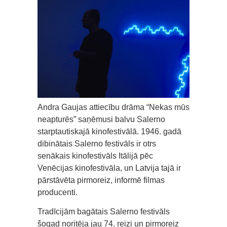
Andra Gaujas attiecību drāma “Nekas mūs
neapturēs” saņēmusi balvu Salerno
starptautiskajā kinofestivālā. 1946. gadā
dibinātais Salerno festivāls ir otrs
senākais kinofestivāls Itālijā pēc
Venēcijas kinofestivāla, un Latvija tajā ir
pārstāvēta pirmoreiz, informē filmas
producenti.
Tradīcijām bagātais Salerno festivāls
šogad noritēja jau 74. reizi un pirmoreiz