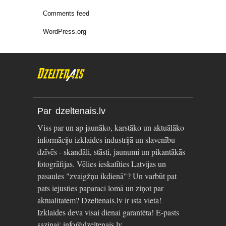
Comments feed
WordPress.org
Par dzeltenais.lv
Viss par un ap jaunāko, karstāko un aktuālāko
informāciju izklaides industrijā un slavenību
dzīvēs - skandāli, stāsti, jaunumi un pikantākās
fotogrāfijas. Vēlies ieskatīties Latvijas un
pasaules "zvaigžņu ikdienā"? Un varbūt pat
pats iejusties paparaci lomā un ziņot par
aktualitātēm? Dzeltenais.lv ir īstā vieta!
Izklaides deva visai dienai garantēta! E-pasts
saziņai: info@dzeltenais.lv