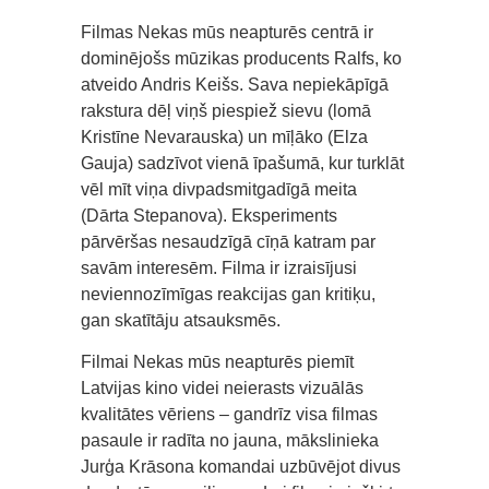
Filmas Nekas mūs neapturēs centrā ir
dominējošs mūzikas producents Ralfs, ko
atveido Andris Keišs. Sava nepiekāpīgā
rakstura dēļ viņš piespiež sievu (lomā
Kristīne Nevarauska) un mīļāko (Elza
Gauja) sadzīvot vienā īpašumā, kur turklāt
vēl mīt viņa divpadsmitgadīgā meita
(Dārta Stepanova). Eksperiments
pārvēršas nesaudzīgā cīņā katram par
savām interesēm. Filma ir izraisījusi
neviennozīmīgas reakcijas gan kritiķu,
gan skatītāju atsauksmēs.
Filmai Nekas mūs neapturēs piemīt
Latvijas kino videi neierasts vizuālās
kvalitātes vēriens – gandrīz visa filmas
pasaule ir radīta no jauna, mākslinieka
Jurģa Krāsona komandai uzbūvējot divus