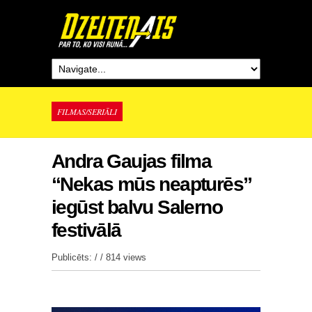
FILMAS/SERIĀLI
Andra Gaujas filma
“Nekas mūs neapturēs”
iegūst balvu Salerno
festivālā
Publicēts: / /
814 views