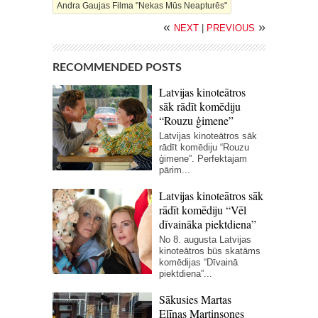
Andra Gaujas Filma "Nekas Mūs Neapturēs"
«
»
NEXT
|
PREVIOUS
RECOMMENDED POSTS
Latvijas kinoteātros
sāk rādīt komēdiju
“Rouzu ģimene”
Latvijas kinoteātros sāk
rādīt komēdiju “Rouzu
ģimene”. Perfektajam
pārim...
Latvijas kinoteātros sāk
rādīt komēdiju “Vēl
dīvaināka piektdiena”
No 8. augusta Latvijas
kinoteātros būs skatāms
komēdijas “Dīvainā
piektdiena”...
Sākusies Martas
Elīnas Martinsones