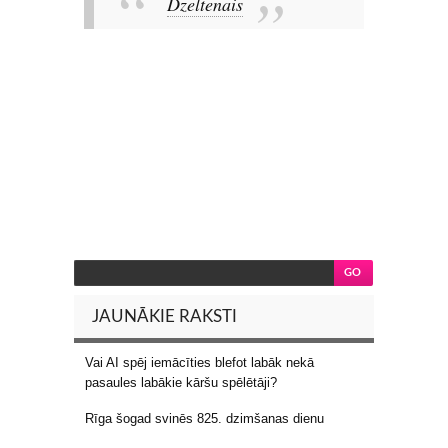
Dzeltenais
JAUNĀKIE RAKSTI
Vai AI spēj iemācīties blefot labāk nekā
pasaules labākie kāršu spēlētāji?
Rīga šogad svinēs 825. dzimšanas dienu