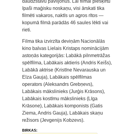
daudzstāvu paviljonus. Lai filmai piešķirtu
īpaši maģisku noskaņu, visi ārskati tika
filmēti vakaros, naktīs un agros rītos —
kopumā filmā parādās 46 saules lēkti vai
rieti.
Filma tika izvirzīta deviņām Nacionālās
kino balvas Lielais Kristaps nominācijām
astoņās kategorijās: Labākā pilnmetrāžas
spēlfilma, Labākais aktieris (Andris Keišs),
Labākā aktrise (Kristīne Nevarauska un
Elza Gauja), Labākais spēlfilmas
operators (Aleksandrs Grebņevs),
Labākais mākslinieks (Jurģis Krāsons),
Labākais kostīmu mākslinieks (Līga
Krāsone), Labākais komponists (Gatis
Ziema, Andris Gauja), Labākais skaņu
režisors (Jevgenijs Kobzevs).
BIRKAS: