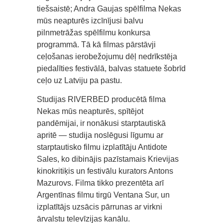
tiešsaistē; Andra Gaujas spēlfilma Nekas
mūs neapturēs izcīnījusi balvu
pilnmetrāžas spēlfilmu konkursa
programmā. Tā kā filmas pārstāvji
ceļošanas ierobežojumu dēļ nedrīkstēja
piedalīties festivālā, balvas statuete šobrīd
ceļo uz Latviju pa pastu.
Studijas RIVERBED producētā filma
Nekas mūs neapturēs, spītējot
pandēmijai, ir nonākusi starptautiskā
apritē — studija noslēgusi līgumu ar
starptautisko filmu izplatītāju Antidote
Sales, ko dibinājis pazīstamais Krievijas
kinokritiķis un festivālu kurators Antons
Mazurovs. Filma tikko prezentēta arī
Argentīnas filmu tirgū Ventana Sur, un
izplatītājs uzsācis pārrunas ar virkni
ārvalstu televīzijas kanālu.