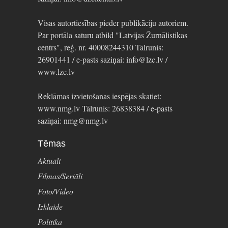
Visas autortiesības pieder publikāciju autoriem.
Par portāla saturu atbild "Latvijas Žurnālistikas
centrs", reģ. nr. 40008244310 Tālrunis:
26901441 / e-pasts saziņai: info@lzc.lv /
www.lzc.lv
Reklāmas izvietošanas iespējas skatiet:
www.nmg.lv Tālrunis: 26838384 / e-pasts
saziņai: nmg@nmg.lv
Tēmas
Aktuāli
Filmas/Seriāli
Foto/Video
Izklaide
Politika