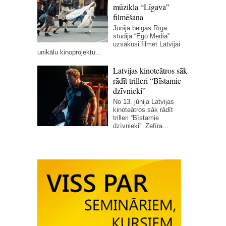
mūzikla “Līgava”
filmēšana
Jūnija beigās Rīgā
studija “Ego Media”
uzsākusi filmēt Latvijai
unikālu kinoprojektu...
Latvijas kinoteātros sāk
rādīt trilleri “Bīstamie
dzīvnieki”
No 13. jūnija Latvijas
kinoteātros sāk rādīt
trilleri “Bīstamie
dzīvnieki”. Zefīra...