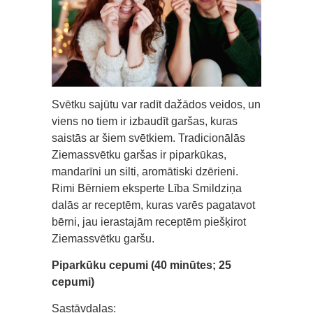
Svētku sajūtu var radīt dažādos veidos, un
viens no tiem ir izbaudīt garšas, kuras
saistās ar šiem svētkiem. Tradicionālās
Ziemassvētku garšas ir piparkūkas,
mandarīni un silti, aromātiski dzērieni.
Rimi Bērniem eksperte Lība Smildziņa
dalās ar receptēm, kuras varēs pagatavot
bērni, jau ierastajām receptēm piešķirot
Ziemassvētku garšu.
Piparkūku cepumi (40 minūtes; 25
cepumi)
Sastāvdaļas: