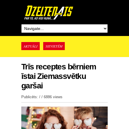
AKTUĀLI
SIEVIETĒM
Trīs receptes bērniem
īstai Ziemassvētku
garšai
Publicēts: / /
6886 views