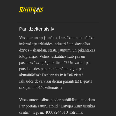
Par dzeltenais.lv
Viss par un ap jaunāko, karstāko un aktuālāko
informāciju izklaides industrijā un slavenību
dzīvēs - skandāli, stāsti, jaunumi un pikantākās
fotogrāfijas. Vēlies ieskatīties Latvijas un
pasaules "zvaigžņu ikdienā"? Un varbūt pat
pats iejusties paparaci lomā un ziņot par
aktualitātēm? Dzeltenais.lv ir īstā vieta!
Izklaides deva visai dienai garantēta! E-pasts
saziņai: info@dzeltenais.lv
Visas autortiesības pieder publikāciju autoriem.
Par portāla saturu atbild "Latvijas Žurnālistikas
centrs", reģ. nr. 40008244310 Tālrunis: