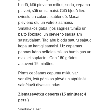
bļodā, klāt pievieno miltus, sodu, cepamo
pulveri, sāli un samaisi. Citā bļodā liec
sviestu un cukuru, sablendē. Masai
pievieno olu un vēlreiz samaisi.
Smalkākos gabaliņos sagriez tumšo un
balto šokolādi un pievieno sausajām
sastāvdaļām. Tad abu bļodu saturu sajauc
kopā un kārtīgi samaisi. Uz cepamās
pannas kārto nelielas mīklas bumbiņas un
mazliet saplacini. Cep 160 grādos
aptuveni 15 minūtes.
Pirms cepšanas cepumu mīklu var
sarullēt, ietīt pārtikas plēvē un atpūtināt
saldētavā divas stundas.
Ziemassvētku deserts (15 minūtes; 4
pers.)
Sastāvdaļas: