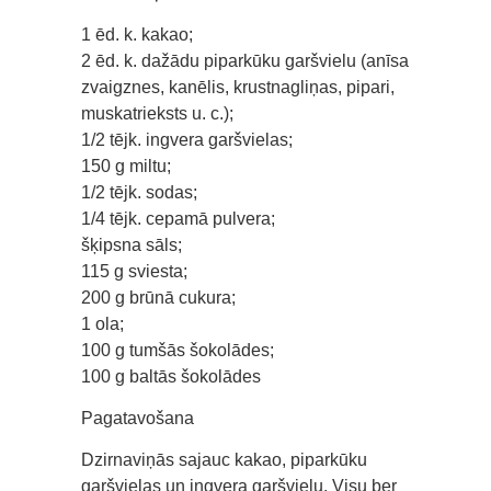
1 ēd. k. kakao;
2 ēd. k. dažādu piparkūku garšvielu (anīsa
zvaigznes, kanēlis, krustnagliņas, pipari,
muskatrieksts u. c.);
1/2 tējk. ingvera garšvielas;
150 g miltu;
1/2 tējk. sodas;
1/4 tējk. cepamā pulvera;
šķipsna sāls;
115 g sviesta;
200 g brūnā cukura;
1 ola;
100 g tumšās šokolādes;
100 g baltās šokolādes
Pagatavošana
Dzirnaviņās sajauc kakao, piparkūku
garšvielas un ingvera garšvielu. Visu ber