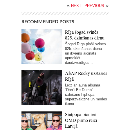
«
»
NEXT
|
PREVIOUS
RECOMMENDED POSTS
Rīga šogad svinēs
825. dzimšanas dienu
Šogad Rīga plaši svinēs
825. dzimšanas dienu
un ikviens aicināts
apmeklēt
daudzveidīgos...
A$AP Rocky uzstāsies
Rīgā
Līdz ar jaunā albuma
“Don’t Be Dumb”
izdošanu hiphopa
superzvaigzne un modes
ikona...
Sintpopa pionieri
OMD pirmo reizi
Latvijā