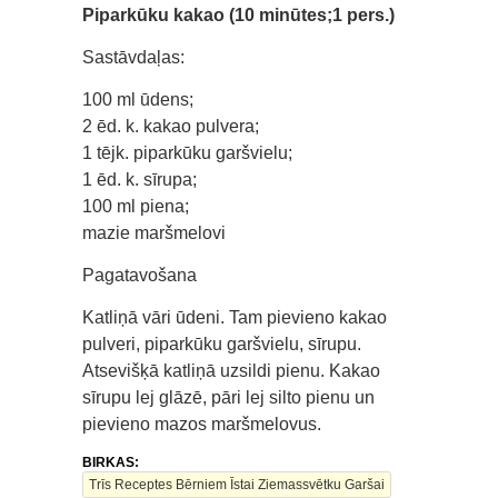
Piparkūku kakao (10 minūtes;1 pers.)
Sastāvdaļas:
100 ml ūdens;
2 ēd. k. kakao pulvera;
1 tējk. piparkūku garšvielu;
1 ēd. k. sīrupa;
100 ml piena;
mazie maršmelovi
Pagatavošana
Katliņā vāri ūdeni. Tam pievieno kakao
pulveri, piparkūku garšvielu, sīrupu.
Atsevišķā katliņā uzsildi pienu. Kakao
sīrupu lej glāzē, pāri lej silto pienu un
pievieno mazos maršmelovus.
BIRKAS:
Trīs Receptes Bērniem Īstai Ziemassvētku Garšai