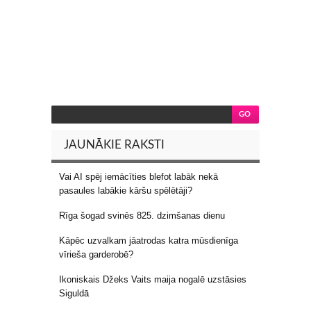
JAUNĀKIE RAKSTI
Vai AI spēj iemācīties blefot labāk nekā
pasaules labākie kāršu spēlētāji?
Rīga šogad svinēs 825. dzimšanas dienu
Kāpēc uzvalkam jāatrodas katra mūsdienīga
vīrieša garderobē?
Ikoniskais Džeks Vaits maija nogalē uzstāsies
Siguldā