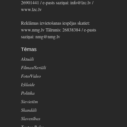
26901441 / e-pasts saziņai: info@lzc.lv /
www.lzc.lv
Reklāmas izvietošanas iespējas skatiet:
www.nmg.lv Tālrunis: 26838384 / e-pasts
saziņai: nmg@nmg.lv
Tēmas
Aktuāli
Filmas/Seriāli
Foto/Video
Izklaide
Politika
Sievietēm
Skandāli
Slavenības
Tautas Balss