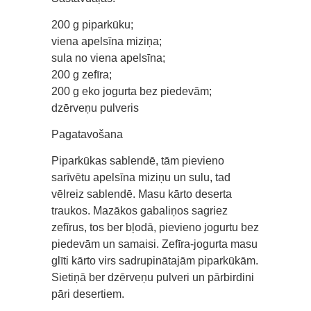
200 g piparkūku;
viena apelsīna miziņa;
sula no viena apelsīna;
200 g zefīra;
200 g eko jogurta bez piedevām;
dzērveņu pulveris
Pagatavošana
Piparkūkas sablendē, tām pievieno
sarīvētu apelsīna miziņu un sulu, tad
vēlreiz sablendē. Masu kārto deserta
traukos. Mazākos gabaliņos sagriez
zefīrus, tos ber bļodā, pievieno jogurtu bez
piedevām un samaisi. Zefīra-jogurta masu
glīti kārto virs sadrupinātajām piparkūkām.
Sietiņā ber dzērveņu pulveri un pārbirdini
pāri desertiem.