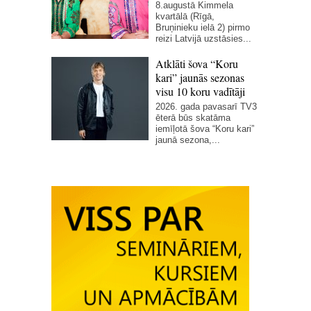
8.augustā Kimmela
kvartālā (Rīgā,
Bruņinieku ielā 2) pirmo
reizi Latvijā uzstāsies...
Atklāti šova “Koru
kari” jaunās sezonas
visu 10 koru vadītāji
2026. gada pavasarī TV3
ēterā būs skatāma
iemīļotā šova “Koru kari”
jaunā sezona,...