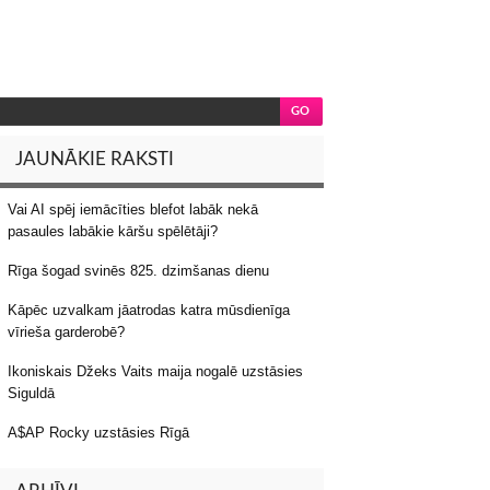
JAUNĀKIE RAKSTI
Vai AI spēj iemācīties blefot labāk nekā
pasaules labākie kāršu spēlētāji?
Rīga šogad svinēs 825. dzimšanas dienu
Kāpēc uzvalkam jāatrodas katra mūsdienīga
vīrieša garderobē?
Ikoniskais Džeks Vaits maija nogalē uzstāsies
Siguldā
A$AP Rocky uzstāsies Rīgā