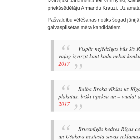
izvirzījusi parlamentārieti Vilni Ķirsi, sa
priekšsēdētāju Armandu Krauzi. Uz amatu
Pašvaldību vēlēšanas notiks šogad jūnijā, 
galvaspilsētas mēra kandidātiem.
Vispār nejēdzīgas būs šīs R
vajag izvirzīt kaut kādu nebūt konk
2017
Baiba Broka vīkšas uz Rīg
plakātus, biški tipeksa un – vualā!
2017
Briesmīgās bedres Rīgas c
un Ušakovs nestāsta savās reklāmā