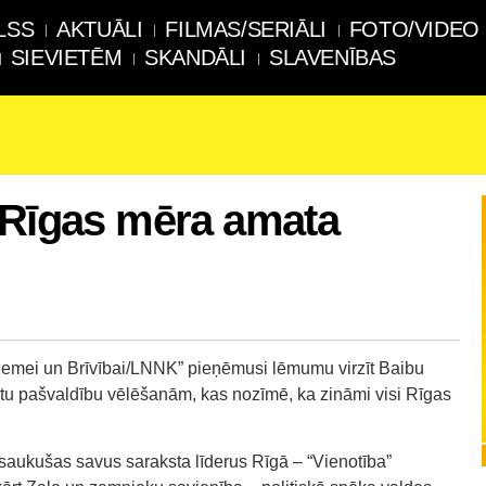
LSS
AKTUĀLI
FILMAS/SERIĀLI
FOTO/VIDEO
SIEVIETĒM
SKANDĀLI
SLAVENĪBAS
 Rīgas mēra amata
vzemei un Brīvībai/LNNK” pieņēmusi lēmumu virzīt Baibu
u pašvaldību vēlēšanām, kas nozīmē, ka zināmi visi Rīgas
nosaukušas savus saraksta līderus Rīgā – “Vienotība”