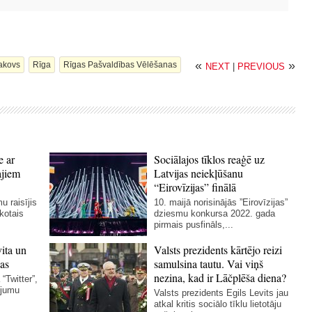
«
»
akovs
Rīga
Rīgas Pašvaldības Vēlēšanas
NEXT
|
PREVIOUS
e ar
Sociālajos tīklos reaģē uz
ajiem
Latvijas neiekļūšanu
“Eirovīzijas” finālā
u raisījis
10. maijā norisinājās ”Eirovīzijas”
skotais
dziesmu konkursa 2022. gada
pirmais pusfināls,...
vita un
Valsts prezidents kārtējo reizi
as
samulsina tautu. Vai viņš
nezina, kad ir Lāčplēša diena?
“Twitter”,
ējumu
Valsts prezidents Egils Levits jau
atkal kritis sociālo tīklu lietotāju