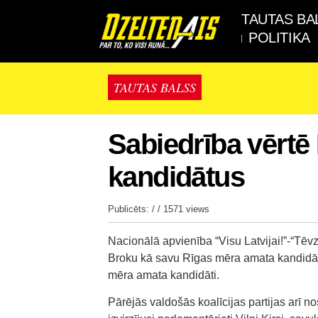
TAUTAS BA
POLITIKA
TAUTAS BALSS
Sabiedrība vērtē
kandidātus
Publicēts: / /
1571 views
Nacionālā apvienība “Visu Latvijai!”-“Tē
Broku kā savu Rīgas mēra amata kandidāt
mēra amata kandidāti.
Pārējās valdošās koalīcijas partijas arī 