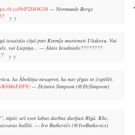
tps://t.co/8rP2DJ4G3h
— Normunds Bergs
17
īgā iesaistās cīņā pret Kremļa marioneti Ušakovu. Vai
ašs, vai Liepiņa…
— Jānis Iesalnieks????????
17
eticu, ka Āboltiņa nesaprot, ka nav jēgas to izspēlēt.
co/K6MnFIlF8z
— Dzintra Simpson (@DzSimpson)
 tāpēc arī esot labus darbus darījusi Rīgā. Khe,
uzvaras ballīti.
— Ivo Butkevičs (@IvoButkevics)