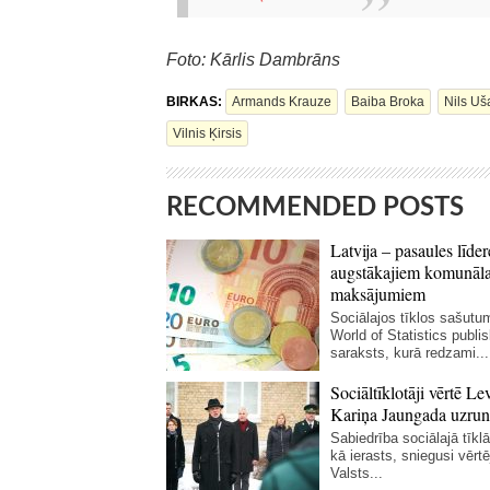
Foto: Kārlis Dambrāns
BIRKAS:
Armands Krauze
Baiba Broka
Nils Uš
Vilnis Ķirsis
RECOMMENDED POSTS
Latvija – pasaules līder
augstākajiem komunāl
maksājumiem
Sociālajos tīklos sašutum
World of Statistics publi
saraksts, kurā redzami...
Sociāltīklotāji vērtē Le
Kariņa Jaungada uzrun
Sabiedrība sociālajā tīklā 
kā ierasts, sniegusi vērt
Valsts...