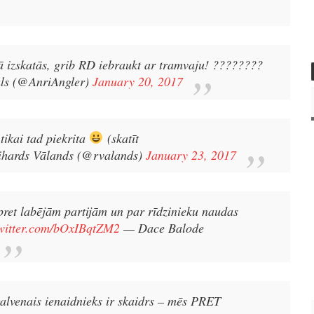
 kā izskatās, grib RD iebraukt ar tramvaju! ????????
ls (@AnriAngler)
January 20, 2017
 tikai tad piekrita
(skatīt
hards Vālands (@rvalands)
January 23, 2017
ret labējām partijām un par rīdzinieku naudas
twitter.com/bOxIBqtZM2
— Dace Balode
alvenais ienaidnieks ir skaidrs – mēs PRET