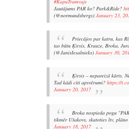
#KapuTramvajs
Jautājums PAR ko? Park&Ride?
ht
(@normundsbergs)
January 23, 20
Priecājos par katru, kas R
tas būtu Ķirsis, Krauze, Broka, Jur
(@JanisIesalnieks)
January 30, 20
Ķirsis – nepareizā kārts. N
Tad kādi citi apsvērumi?
https://t.
January 20, 2017
Broka nospieda pogu "PAR",
tikmēr Ušakovs, skatoties ltv, plāno 
January 18, 2017