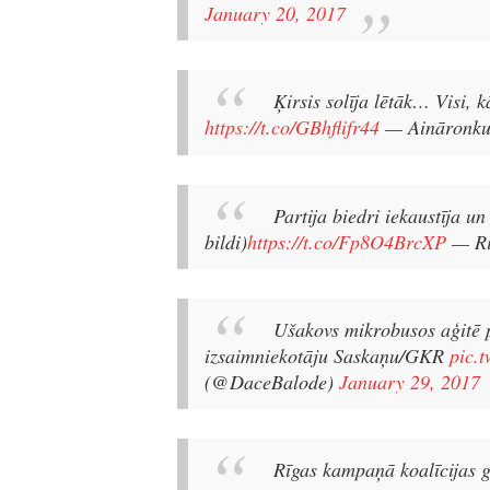
January 20, 2017
Ķirsis solīja lētāk… Visi,
https://t.co/GBhflifr44
— Aināronku
Partija biedri iekaustīja un
bildi)
https://t.co/Fp8O4BrcXP
— Ri
Ušakovs mikrobusos aģitē p
izsaimniekotāju Saskaņu/GKR
pic.
(@DaceBalode)
January 29, 2017
Rīgas kampaņā koalīcijas g