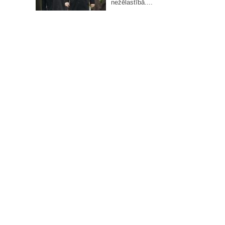
nežēlastībā....