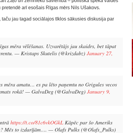
vukārt Zaļo un zemnieku savienība – politiskā spēka valdes
 pretendē arī esošais Rīgas mērs Nils Ušakovs.
taču jau tagad sociālajos tīklos sākusies diskusija par
īgas mēra vēlēšanas. Uzvarētājs jau skaidrs, bet tāpat
urentu.
— Kristaps Skutelis (@krizdabz)
January 27,
as mēra amatu… es pa lēto paņemtu no Grigules vecos
 amats rokā!
— GalvaDeg (@GalvaDeg)
January 9,
entrā
https://t.co/81c6vkOGkL
Kāpēc par šo Ameriks
s? Mēs to izdarījām….
— Olafs Pulks (@Olafs_Pulks)