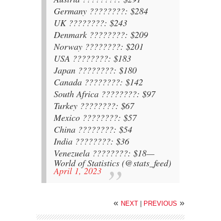
Germany ????????: $284
UK ????????: $243
Denmark ????????: $209
Norway ????????: $201
USA ????????: $183
Japan ????????: $180
Canada ????????: $142
South Africa ????????: $97
Turkey ????????: $67
Mexico ????????: $57
China ????????: $54
India ????????: $36
Venezuela ????????: $18
—
World of Statistics (@stats_feed)
April 1, 2023
«
»
NEXT
|
PREVIOUS