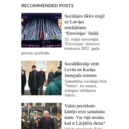
RECOMMENDED POSTS
Sociālajos tīklos reaģē
uz Latvijas
neiekļūšanu
“Eirovīzijas” finālā
10. maijā norisinājās
”Eirovīzijas” dziesmu
konkursa 2022. gada
pirmais pusfināls,...
Sociāltīklotāji vērtē
Levita un Kariņa
Jaungada uzrunas
Sabiedrība sociālajā tīklā
“Twitter”, kā ierasts,
sniegusi vērtējumu
Valsts...
Valsts prezidents
kārtējo reizi samulsina
tautu. Vai viņš nezina,
kad ir Lāčplēša diena?