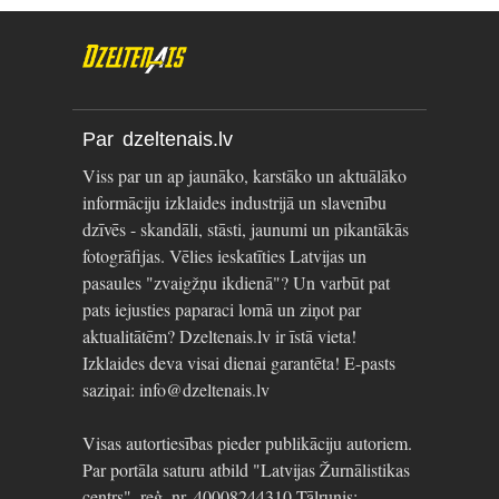
Par dzeltenais.lv
Viss par un ap jaunāko, karstāko un aktuālāko
informāciju izklaides industrijā un slavenību
dzīvēs - skandāli, stāsti, jaunumi un pikantākās
fotogrāfijas. Vēlies ieskatīties Latvijas un
pasaules "zvaigžņu ikdienā"? Un varbūt pat
pats iejusties paparaci lomā un ziņot par
aktualitātēm? Dzeltenais.lv ir īstā vieta!
Izklaides deva visai dienai garantēta! E-pasts
saziņai: info@dzeltenais.lv
Visas autortiesības pieder publikāciju autoriem.
Par portāla saturu atbild "Latvijas Žurnālistikas
centrs", reģ. nr. 40008244310 Tālrunis: