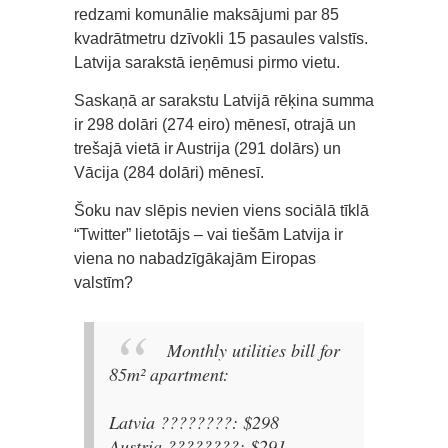
redzami komunālie maksājumi par 85
kvadrātmetru dzīvokli 15 pasaules valstīs.
Latvija sarakstā ieņēmusi pirmo vietu.
Saskaņā ar sarakstu Latvijā rēķina summa
ir 298 dolāri (274 eiro) mēnesī, otrajā un
trešajā vietā ir Austrija (291 dolārs) un
Vācija (284 dolāri) mēnesī.
Šoku nav slēpis nevien viens sociālā tīklā
“Twitter” lietotājs – vai tiešām Latvija ir
viena no nabadzīgākajām Eiropas
valstīm?
Monthly utilities bill for
85m² apartment:
Latvia ????????: $298
Austria ????????: $291