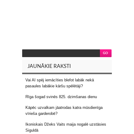
JAUNĀKIE RAKSTI
Vai AI spēj iemācīties blefot labāk nekā
pasaules labākie kāršu spēlētāji?
Rīga šogad svinēs 825. dzimšanas dienu
Kāpēc uzvalkam jāatrodas katra mūsdienīga
vīrieša garderobē?
Ikoniskais Džeks Vaits maija nogalē uzstāsies
Siguldā