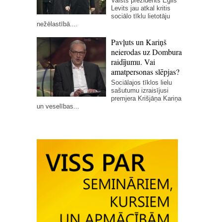
Valsts prezidents Egils
Levits jau atkal kritis
sociālo tīklu lietotāju
nežēlastībā....
Pavļuts un Kariņš
neierodas uz Dombura
raidījumu. Vai
amatpersonas slēpjas?
Sociālajos tīklos lielu
sašutumu izraisījusi
premjera Krišjāņa Kariņa
un veselības...