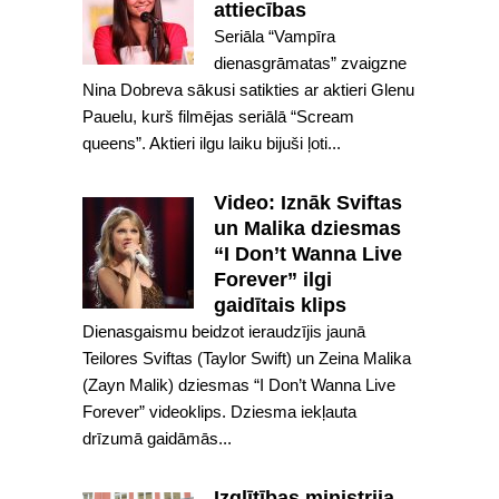
attiecības
Seriāla “Vampīra
dienasgrāmatas” zvaigzne
Nina Dobreva sākusi satikties ar aktieri Glenu
Pauelu, kurš filmējas seriālā “Scream
queens”. Aktieri ilgu laiku bijuši ļoti...
Video: Iznāk Sviftas
un Malika dziesmas
“I Don’t Wanna Live
Forever” ilgi
gaidītais klips
Dienasgaismu beidzot ieraudzījis jaunā
Teilores Sviftas (Taylor Swift) un Zeina Malika
(Zayn Malik) dziesmas “I Don’t Wanna Live
Forever” videoklips. Dziesma iekļauta
drīzumā gaidāmās...
Izglītības ministrija