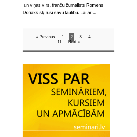
un viņas vīrs, franču žurnālists Romēns
Doriaks šķīruši savu laulību. Lai arī...
« Previous
1
2
3
4
…
11
Next »