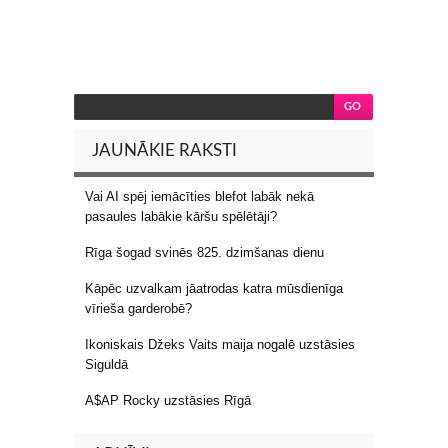
JAUNĀKIE RAKSTI
Vai AI spēj iemācīties blefot labāk nekā
pasaules labākie kāršu spēlētāji?
Rīga šogad svinēs 825. dzimšanas dienu
Kāpēc uzvalkam jāatrodas katra mūsdienīga
vīrieša garderobē?
Ikoniskais Džeks Vaits maija nogalē uzstāsies
Siguldā
A$AP Rocky uzstāsies Rīgā