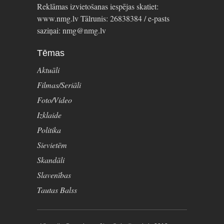
Reklāmas izvietošanas iespējas skatiet:
www.nmg.lv Tālrunis: 26838384 / e-pasts
saziņai: nmg@nmg.lv
Tēmas
Aktuāli
Filmas/Seriāli
Foto/Video
Izklaide
Politika
Sievietēm
Skandāli
Slavenības
Tautas Balss