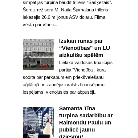
simpātijas turpina baudīt trilleris “Sašķeltais”.
Šoreiz režisora M. Naita Šjamalana trilleris
iekasējis 26,6 miljonus ASV dolāru. Filma
vēsta par vīrieti...
Izskan runas par
“Vienotības” un LU
aizkulišu spēlēm
Lielākā valdošās koalīcijas
partija “Vienotība”, kura
sodīta par pārkāpumiem priekšvēlēšanu
aģitācijā un zaudējusi valsts finansējumu,
iespējams, vienojusies par abpusēji...
Samanta Tīna
turpina sadarbību ar
Raimondu Paulu un
publicē jaunu
dziesmu!