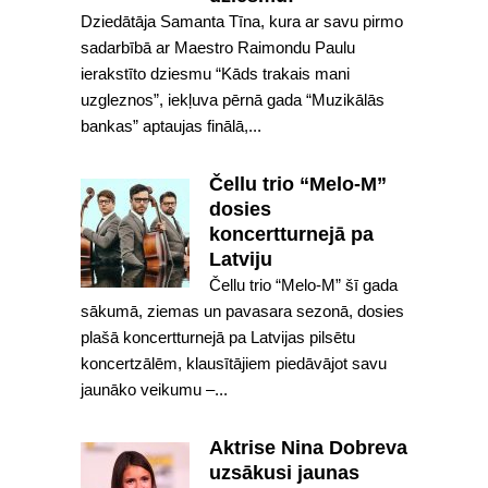
Dziedātāja Samanta Tīna, kura ar savu pirmo
sadarbībā ar Maestro Raimondu Paulu
ierakstīto dziesmu “Kāds trakais mani
uzgleznos”, iekļuva pērnā gada “Muzikālās
bankas” aptaujas finālā,...
Čellu trio “Melo-M”
dosies
koncertturnejā pa
Latviju
Čellu trio “Melo-M” šī gada
sākumā, ziemas un pavasara sezonā, dosies
plašā koncertturnejā pa Latvijas pilsētu
koncertzālēm, klausītājiem piedāvājot savu
jaunāko veikumu –...
Aktrise Nina Dobreva
uzsākusi jaunas