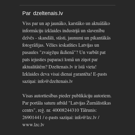
Par dzeltenais.lv
Viss par un ap jaunāko, karstāko un aktuālāko
informāciju izklaides industrijā un slavenību
dzīvēs - skandāli, stāsti, jaunumi un pikantākās
fotogrāfijas. Vēlies ieskatīties Latvijas un
pasaules "zvaigžņu ikdienā"? Un varbūt pat
pats iejusties paparaci lomā un ziņot par
aktualitātēm? Dzeltenais.lv ir īstā vieta!
Izklaides deva visai dienai garantēta! E-pasts
saziņai: info@dzeltenais.lv
Visas autortiesības pieder publikāciju autoriem.
Par portāla saturu atbild "Latvijas Žurnālistikas
centrs", reģ. nr. 40008244310 Tālrunis:
26901441 / e-pasts saziņai: info@lzc.lv /
www.lzc.lv