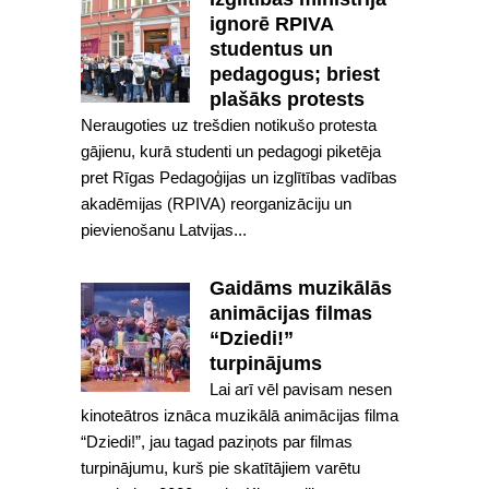
ignorē RPIVA
studentus un
pedagogus; briest
plašāks protests
Neraugoties uz trešdien notikušo protesta
gājienu, kurā studenti un pedagogi piketēja
pret Rīgas Pedagoģijas un izglītības vadības
akadēmijas (RPIVA) reorganizāciju un
pievienošanu Latvijas...
Gaidāms muzikālās
animācijas filmas
“Dziedi!”
turpinājums
Lai arī vēl pavisam nesen
kinoteātros iznāca muzikālā animācijas filma
“Dziedi!”, jau tagad paziņots par filmas
turpinājumu, kurš pie skatītājiem varētu