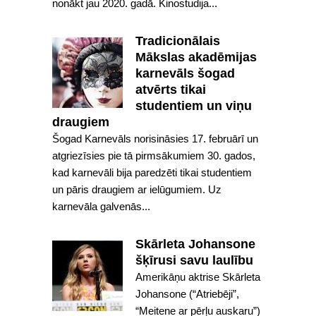
nonākt jau 2020. gadā. Kinostudija...
Tradicionālais
Mākslas akadēmijas
karnevāls šogad
atvērts tikai
studentiem un viņu
draugiem
Šogad Karnevāls norisināsies 17. februārī un
atgriezīsies pie tā pirmsākumiem 30. gados,
kad karnevāli bija paredzēti tikai studentiem
un pāris draugiem ar ielūgumiem. Uz
karnevāla galvenās...
Skārleta Johansone
šķīrusi savu laulību
Amerikāņu aktrise Skārleta
Johansone (“Atriebēji”,
“Meitene ar pērļu auskaru”)