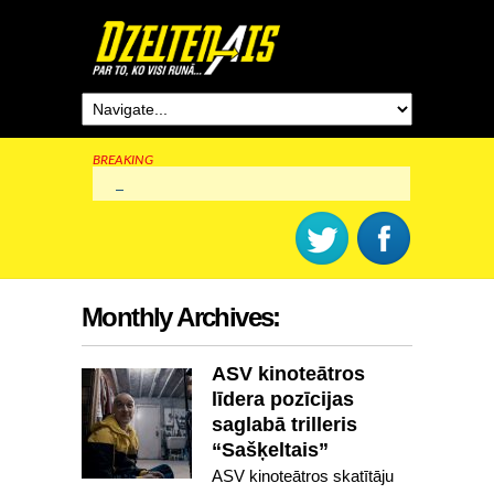
BREAKING
Rīga šogad svinēs 825. dzimšanas dienu
Monthly Archives:
ASV kinoteātros
līdera pozīcijas
saglabā trilleris
“Sašķeltais”
ASV kinoteātros skatītāju