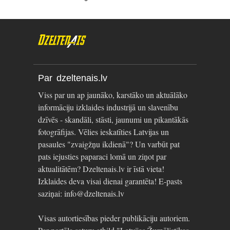
Par dzeltenais.lv
Viss par un ap jaunāko, karstāko un aktuālāko
informāciju izklaides industrijā un slavenību
dzīvēs - skandāli, stāsti, jaunumi un pikantākās
fotogrāfijas. Vēlies ieskatīties Latvijas un
pasaules "zvaigžņu ikdienā"? Un varbūt pat
pats iejusties paparaci lomā un ziņot par
aktualitātēm? Dzeltenais.lv ir īstā vieta!
Izklaides deva visai dienai garantēta! E-pasts
saziņai: info@dzeltenais.lv
Visas autortiesības pieder publikāciju autoriem.