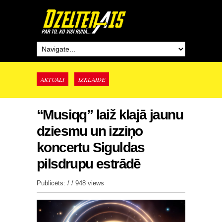
AKTUĀLI
IZKLAIDE
“Musiqq” laiž klajā jaunu
dziesmu un izziņo
koncertu Siguldas
pilsdrupu estrādē
Publicēts: / /
948 views