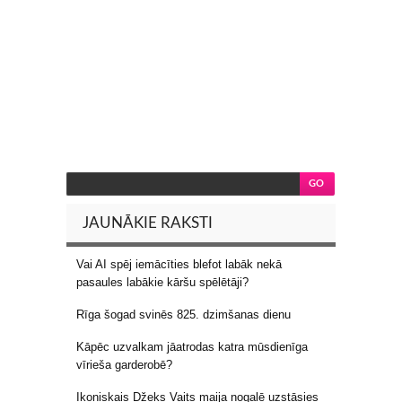
JAUNĀKIE RAKSTI
Vai AI spēj iemācīties blefot labāk nekā
pasaules labākie kāršu spēlētāji?
Rīga šogad svinēs 825. dzimšanas dienu
Kāpēc uzvalkam jāatrodas katra mūsdienīga
vīrieša garderobē?
Ikoniskais Džeks Vaits maija nogalē uzstāsies