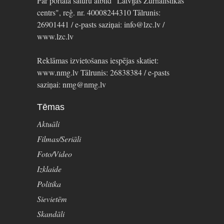
Par portāla saturu atbild "Latvijas Žurnālistikas
centrs", reģ. nr. 40008244310 Tālrunis:
26901441 / e-pasts saziņai: info@lzc.lv /
www.lzc.lv
Reklāmas izvietošanas iespējas skatiet:
www.nmg.lv Tālrunis: 26838384 / e-pasts
saziņai: nmg@nmg.lv
Tēmas
Aktuāli
Filmas/Seriāli
Foto/Video
Izklaide
Politika
Sievietēm
Skandāli