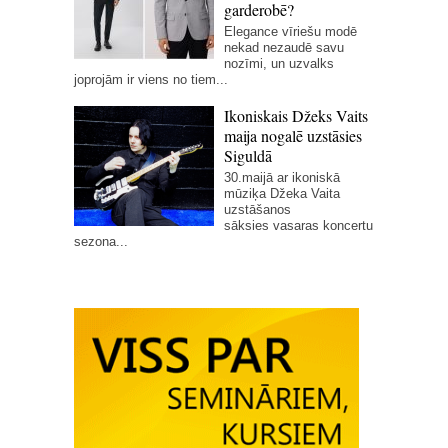
garderobē?
Elegance vīriešu modē
nekad nezaudē savu
nozīmi, un uzvalks
joprojām ir viens no tiem...
Ikoniskais Džeks Vaits
maija nogalē uzstāsies
Siguldā
30.maijā ar ikoniskā
mūziķa Džeka Vaita
uzstāšanos
sāksies vasaras koncertu
sezona...