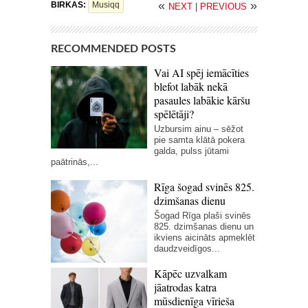
«
»
BIRKAS:
Musiqq
NEXT
|
PREVIOUS
RECOMMENDED POSTS
Vai AI spēj iemācīties
blefot labāk nekā
pasaules labākie kāršu
spēlētāji?
Uzbursim ainu – sēžot
pie samta klātā pokera
galda, pulss jūtami
paātrinās,...
Rīga šogad svinēs 825.
dzimšanas dienu
Šogad Rīga plaši svinēs
825. dzimšanas dienu un
ikviens aicināts apmeklēt
daudzveidīgos...
Kāpēc uzvalkam
jāatrodas katra
mūsdienīga vīrieša