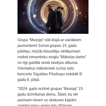
Grupa “Musiqq” nāk klajā ar vairākiem
jaunumiem! Svinot grupas 15. gadu
jubileju, mūziķi klausītāju vērtējumam
nodod romantisku singlu “Mākslas darbs”
no ilgi gaidītā sestā studijas albuma.
Vienlaikus mākslinieki izziņo solo
koncertu Siguldas Pilsdrupu estrādē šī
gada 6. jūlijā.
“2024. gads iezīmē grupas “Musiqq” 15.
gadu dzimšanas dienu. Šķiet, ka vēl
pavisam nesen uz skatuves kāpām,
izpildot mūsu pirmo hitu “Klimata