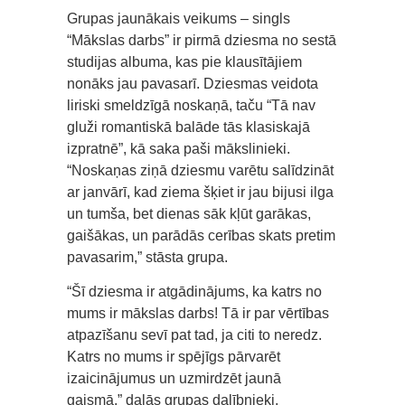
Grupas jaunākais veikums – singls
“Mākslas darbs” ir pirmā dziesma no sestā
studijas albuma, kas pie klausītājiem
nonāks jau pavasarī. Dziesmas veidota
liriski smeldzīgā noskaņā, taču “Tā nav
gluži romantiskā balāde tās klasiskajā
izpratnē”, kā saka paši mākslinieki.
“Noskaņas ziņā dziesmu varētu salīdzināt
ar janvārī, kad ziema šķiet ir jau bijusi ilga
un tumša, bet dienas sāk kļūt garākas,
gaišākas, un parādās cerības skats pretim
pavasarim,” stāsta grupa.
“Šī dziesma ir atgādinājums, ka katrs no
mums ir mākslas darbs! Tā ir par vērtības
atpazīšanu sevī pat tad, ja citi to neredz.
Katrs no mums ir spējīgs pārvarēt
izaicinājumus un uzmirdzēt jaunā
gaismā,” dalās grupas dalībnieki.