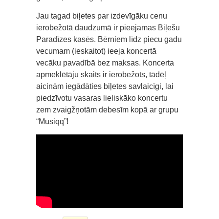
Jau tagad biļetes par izdevīgāku cenu
ierobežotā daudzumā ir pieejamas Biļešu
Paradīzes kasēs. Bērniem līdz piecu gadu
vecumam (ieskaitot) ieeja koncertā
vecāku pavadībā bez maksas. Koncerta
apmeklētāju skaits ir ierobežots, tādēļ
aicinām iegādāties biļetes savlaicīgi, lai
piedzīvotu vasaras lieliskāko koncertu
zem zvaigžņotām debesīm kopā ar grupu
“Musiqq”!