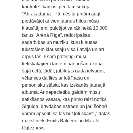
kontrole”, kam īsi pēc tam sekoja
“Abrakadarba”. Tā mēs turpinām augt,
piedāvājot ar vien jaunus hitus mūsu
klausītājiem, pulcējot vairāk nekā 10 000
fanus “Arēnā Rīga”, radot īpašas
sadarbības un mūziku, kuru klausās
tūkstošiem klausītāju visā Latvijā un arī
ārpus tās. Esam pateicīgi mūsu
lieliskākajiem faniem par būšanu kopā
šajā ceļā, tādēļ, jubilejas gada ietvaros,
vēlamies dalīties ar ļoti īpašu un
personisku stāstu, kas izskanēs jaunajā
albumā. Ar nepacietību gaidām mūsu
satikšanos vasarā, kas pirmo reizi notiks
Siguldā, brīvdabas estrādē un jau šobrīd
varam apsolīt, ka tas būt ļoti skaisti,” dalās
mākslinieki Emīls Balceris un Marats
Ogļezņevs.