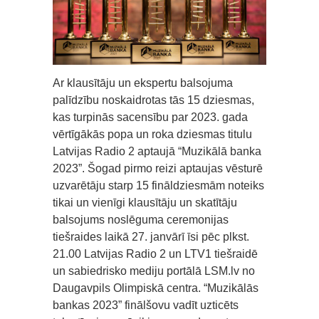
Ar klausītāju un ekspertu balsojuma
palīdzību noskaidrotas tās 15 dziesmas,
kas turpinās sacensību par 2023. gada
vērtīgākās popa un roka dziesmas titulu
Latvijas Radio 2 aptaujā “Muzikālā banka
2023”. Šogad pirmo reizi aptaujas vēsturē
uzvarētāju starp 15 fināldziesmām noteiks
tikai un vienīgi klausītāju un skatītāju
balsojums noslēguma ceremonijas
tiešraides laikā 27. janvārī īsi pēc plkst.
21.00 Latvijas Radio 2 un LTV1 tiešraidē
un sabiedrisko mediju portālā LSM.lv no
Daugavpils Olimpiskā centra. “Muzikālās
bankas 2023” finālšovu vadīt uzticēts