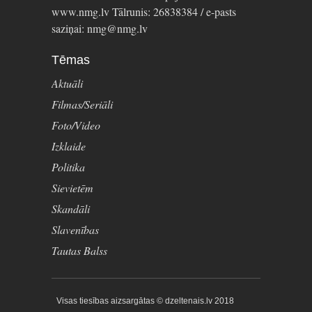
www.nmg.lv Tālrunis: 26838384 / e-pasts
saziņai: nmg@nmg.lv
Tēmas
Aktuāli
Filmas/Seriāli
Foto/Video
Izklaide
Politika
Sievietēm
Skandāli
Slavenības
Tautas Balss
Visas tiesības aizsargātas © dzeltenais.lv 2018