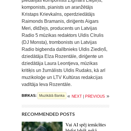
piedalījās komponists Zigmars Liepiņš,
komponists, pianists un aranžētājs
Kristaps Krievkalns, operdziedātājs
Raimonds Bramanis, diriģents Aigars
Meri, dīdžejs, producents un Latvijas
Radio 5 mūzikas redaktors Uldis Cīrulis
(DJ Monsta), trombonists un Latvijas
Radio bigbenda dalībnieks Uldis Ziediņš,
dziedātāja Elza Rozentāle, diriģente un
dziedātāja Laura Leontjeva, mūzikas
kritiķis un žurnālists Uldis Rudaks, kā arī
muzikoloģe un LTV Kultūras redakcijas
vadītāja Ieva Rozentāle.
«
»
BIRKAS:
Muzikālā Banka
NEXT
|
PREVIOUS
RECOMMENDED POSTS
Vai AI spēj iemācīties
blefot labāk nekā