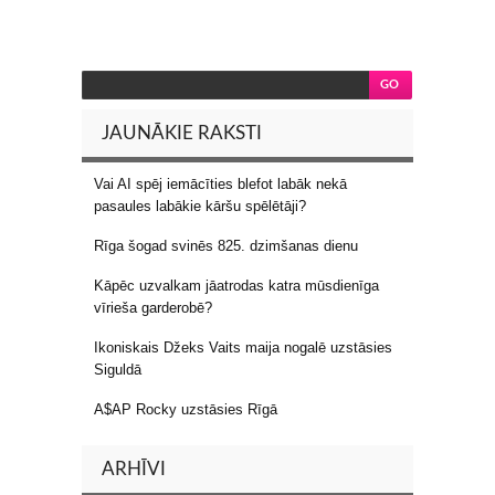
JAUNĀKIE RAKSTI
Vai AI spēj iemācīties blefot labāk nekā
pasaules labākie kāršu spēlētāji?
Rīga šogad svinēs 825. dzimšanas dienu
Kāpēc uzvalkam jāatrodas katra mūsdienīga
vīrieša garderobē?
Ikoniskais Džeks Vaits maija nogalē uzstāsies
Siguldā
A$AP Rocky uzstāsies Rīgā
ARHĪVI