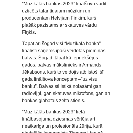
“Muzikālās bankas 2023” finālšovu vadīt
uzticēts talantīgajam mūziķim un
producentam Helvijam Fiņķim, kurš
plašāk pazīstams ar skatuves vārdu
Fiņķis.
Tāpat arī šogad visi “Muzikālā banka”
finālisti saņems īpaši veidotas piemiņas
balvas. Šogad, tāpat kā iepriekšējos
gados, balvas mākslinieks ir Armands
Jēkabsons, kurš to veidojis atbilstoši šī
gada finālšova konceptam –“uz visu
banku”. Balvas stilistikā nolasāmi gan
radioviļņi, gan skatuves mikrofons, gan arī
bankās glabātais zelta stienis.
“Muzikālās bankas 2023” lielā
finālbasojuma dziesmas vērtēja arī
neatkarīga un profesionāla žūrija, kurā