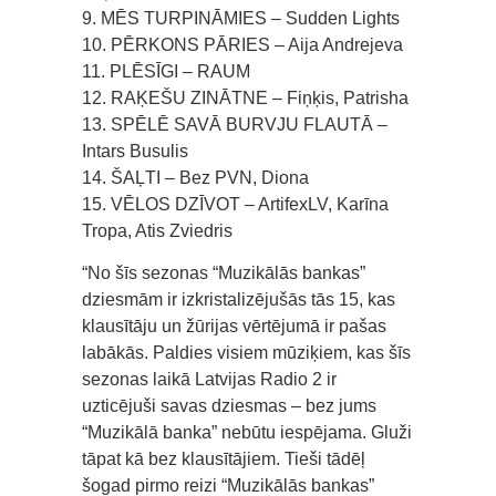
9. MĒS TURPINĀMIES – Sudden Lights
10. PĒRKONS PĀRIES – Aija Andrejeva
11. PLĒSĪGI – RAUM
12. RAĶEŠU ZINĀTNE – Fiņķis, Patrisha
13. SPĒLĒ SAVĀ BURVJU FLAUTĀ –
Intars Busulis
14. ŠAĻTI – Bez PVN, Diona
15. VĒLOS DZĪVOT – ArtifexLV, Karīna
Tropa, Atis Zviedris
“No šīs sezonas “Muzikālās bankas”
dziesmām ir izkristalizējušās tās 15, kas
klausītāju un žūrijas vērtējumā ir pašas
labākās. Paldies visiem mūziķiem, kas šīs
sezonas laikā Latvijas Radio 2 ir
uzticējuši savas dziesmas – bez jums
“Muzikālā banka” nebūtu iespējama. Gluži
tāpat kā bez klausītājiem. Tieši tādēļ
šogad pirmo reizi “Muzikālās bankas”