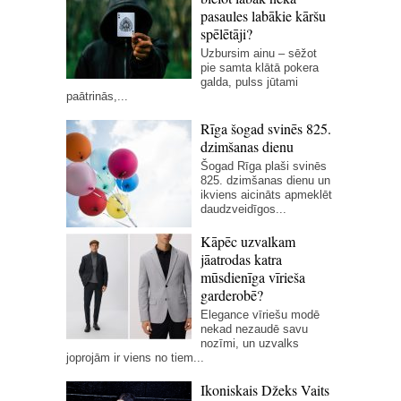
pasaules labākie kāršu
spēlētāji?
Uzbursim ainu – sēžot
pie samta klātā pokera
galda, pulss jūtami
paātrinās,...
Rīga šogad svinēs 825.
dzimšanas dienu
Šogad Rīga plaši svinēs
825. dzimšanas dienu un
ikviens aicināts apmeklēt
daudzveidīgos...
Kāpēc uzvalkam
jāatrodas katra
mūsdienīga vīrieša
garderobē?
Elegance vīriešu modē
nekad nezaudē savu
nozīmi, un uzvalks
joprojām ir viens no tiem...
Ikoniskais Džeks Vaits