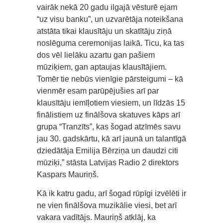
vairāk nekā 20 gadu ilgajā vēsturē ejam
“uz visu banku”, un uzvarētāja noteikšana
atstāta tikai klausītāju un skatītāju ziņā
noslēguma ceremonijas laikā. Ticu, ka tas
dos vēl lielāku azartu gan pašiem
mūziķiem, gan aptaujas klausītājiem.
Tomēr tie nebūs vienīgie pārsteigumi – kā
vienmēr esam parūpējušies arī par
klausītāju iemīļotiem viesiem, un līdzās 15
finālistiem uz finālšova skatuves kāps arī
grupa “Tranzīts”, kas šogad atzīmēs savu
jau 30. gadskārtu, kā arī jaunā un talantīgā
dziedātāja Emilija Bērziņa un daudzi citi
mūziķi,” stāsta Latvijas Radio 2 direktors
Kaspars Mauriņš.
Kā ik katru gadu, arī šogad rūpīgi izvēlēti ir
ne vien finālšova muzikālie viesi, bet arī
vakara vadītājs. Mauriņš atklāj, ka