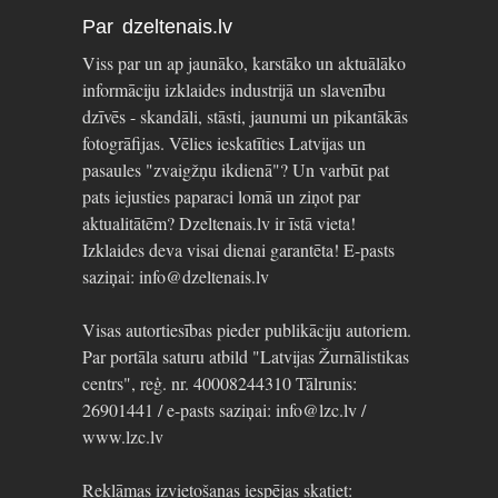
Par dzeltenais.lv
Viss par un ap jaunāko, karstāko un aktuālāko
informāciju izklaides industrijā un slavenību
dzīvēs - skandāli, stāsti, jaunumi un pikantākās
fotogrāfijas. Vēlies ieskatīties Latvijas un
pasaules "zvaigžņu ikdienā"? Un varbūt pat
pats iejusties paparaci lomā un ziņot par
aktualitātēm? Dzeltenais.lv ir īstā vieta!
Izklaides deva visai dienai garantēta! E-pasts
saziņai: info@dzeltenais.lv
Visas autortiesības pieder publikāciju autoriem.
Par portāla saturu atbild "Latvijas Žurnālistikas
centrs", reģ. nr. 40008244310 Tālrunis:
26901441 / e-pasts saziņai: info@lzc.lv /
www.lzc.lv
Reklāmas izvietošanas iespējas skatiet: