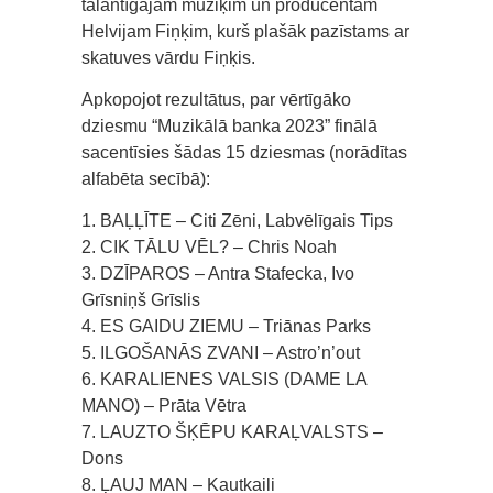
talantīgajam mūziķim un producentam
Helvijam Fiņķim, kurš plašāk pazīstams ar
skatuves vārdu Fiņķis.
Apkopojot rezultātus, par vērtīgāko
dziesmu “Muzikālā banka 2023” finālā
sacentīsies šādas 15 dziesmas (norādītas
alfabēta secībā):
1. BAĻĻĪTE – Citi Zēni, Labvēlīgais Tips
2. CIK TĀLU VĒL? – Chris Noah
3. DZĪPAROS – Antra Stafecka, Ivo
Grīsniņš Grīslis
4. ES GAIDU ZIEMU – Triānas Parks
5. ILGOŠANĀS ZVANI – Astro’n’out
6. KARALIENES VALSIS (DAME LA
MANO) – Prāta Vētra
7. LAUZTO ŠĶĒPU KARAĻVALSTS –
Dons
8. ĻAUJ MAN – Kautkaili