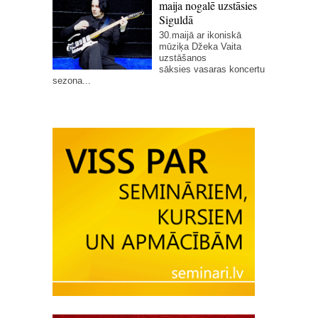
maija nogalē uzstāsies
Siguldā
30.maijā ar ikoniskā
mūziķa Džeka Vaita
uzstāšanos
sāksies vasaras koncertu
sezona...