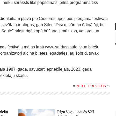
slinieku saraksts tiks papildināts, pilna programma tiks
dienlaikam pļavā pie Cieceres upes būs pieejama festivāla
festivāla gadatirgus, gan Silent Disco, bāri un ēdinātāji, bet
us Saule” raksturīgā kopā būšanas, mūzikas, vasaras un
amas festivāla mājas lapā www.saldussaule.lv un biļešu
 organizatori aicina biļetes iegādāties jau šobrīd, tuvāk
lajā 1987. gadā, savukārt iepriekšējais, 2023. gadā
eklētāju skaitu.
«
»
NEXT
|
PREVIOUS
blefot
Rīga šogad svinēs 825.