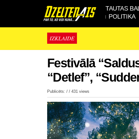
TAUTAS BA
POLITIKA
IZKLAIDE
Festivālā “Saldu
“Detlef”, “Sudde
Publicēts: / /
431 views