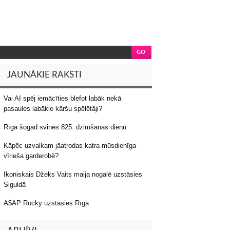
JAUNĀKIE RAKSTI
Vai AI spēj iemācīties blefot labāk nekā
pasaules labākie kāršu spēlētāji?
Rīga šogad svinēs 825. dzimšanas dienu
Kāpēc uzvalkam jāatrodas katra mūsdienīga
vīrieša garderobē?
Ikoniskais Džeks Vaits maija nogalē uzstāsies
Siguldā
A$AP Rocky uzstāsies Rīgā