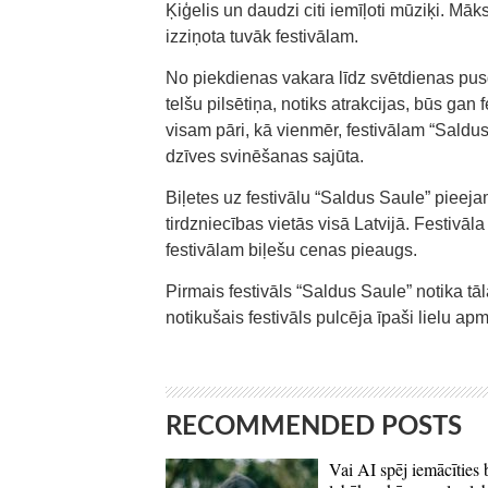
Ķiģelis un daudzi citi iemīļoti mūziķi. Māk
izziņota tuvāk festivālam.
No piekdienas vakara līdz svētdienas pus
telšu pilsētiņa, notiks atrakcijas, būs gan 
visam pāri, kā vienmēr, festivālam “Sald
dzīves svinēšanas sajūta.
Biļetes uz festivālu “Saldus Saule” pieej
tirdzniecības vietās visā Latvijā. Festivāla
festivālam biļešu cenas pieaugs.
Pirmais festivāls “Saldus Saule” notika tā
notikušais festivāls pulcēja īpaši lielu apm
RECOMMENDED POSTS
Vai AI spēj iemācīties 