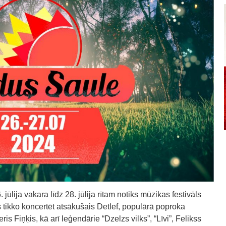
jūlija vakara līdz 28. jūlija rītam notiks mūzikas festivāls
 tikko koncertēt atsākušais Detlef, populārā poproka
is Fiņķis, kā arī leģendārie “Dzelzs vilks”, “Līvi”, Felikss