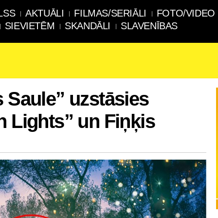
LSS
AKTUĀLI
FILMAS/SERIĀLI
FOTO/VIDEO
SIEVIETĒM
SKANDĀLI
SLAVENĪBAS
s Saule” uzstāsies
n Lights” un Fiņķis