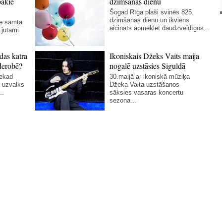
bākie
dzimšanas dienu
Šogad Rīga plaši svinēs 825.
dzimšanas dienu un ikviens
ie samta
aicināts apmeklēt daudzveidīgos...
 jūtami
das katra
Ikoniskais Džeks Vaits maija
derobē?
nogalē uzstāsies Siguldā
nekad
30.maijā ar ikoniskā mūziķa
 uzvalks
Džeka Vaita uzstāšanos
..
sāksies vasaras koncertu
sezona...