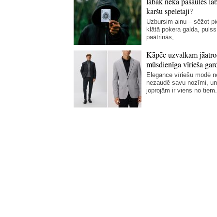
labāk nekā pasaules la
kāršu spēlētāji?
Uzbursim ainu – sēžot p
klātā pokera galda, pulss
paātrinās,...
Kāpēc uzvalkam jāatro
mūsdienīga vīrieša gar
Elegance vīriešu modē 
nezaudē savu nozīmi, un
joprojām ir viens no tiem.