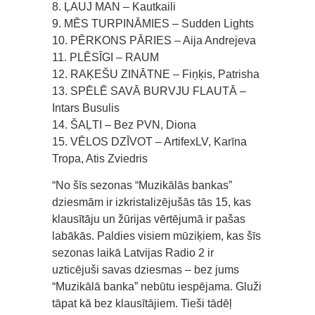
8. ĻAUJ MAN – Kautkaili
9. MĒS TURPINĀMIES – Sudden Lights
10. PĒRKONS PĀRIES – Aija Andrejeva
11. PLĒSĪGI – RAUM
12. RAĶEŠU ZINĀTNE – Fiņķis, Patrisha
13. SPĒLĒ SAVĀ BURVJU FLAUTĀ –
Intars Busulis
14. ŠAĻTI – Bez PVN, Diona
15. VĒLOS DZĪVOT – ArtifexLV, Karīna
Tropa, Atis Zviedris
“No šīs sezonas “Muzikālās bankas”
dziesmām ir izkristalizējušās tās 15, kas
klausītāju un žūrijas vērtējumā ir pašas
labākās. Paldies visiem mūziķiem, kas šīs
sezonas laikā Latvijas Radio 2 ir
uzticējuši savas dziesmas – bez jums
“Muzikālā banka” nebūtu iespējama. Gluži
tāpat kā bez klausītājiem. Tieši tādēļ