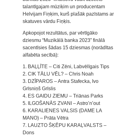
talantīgajam mūziķim un producentam
Helvijam Fiņķim, kurš plašāk pazīstams ar
skatuves vārdu Fiņķis.
Apkopojot rezultātus, par vērtīgāko
dziesmu “Muzikālā banka 2023” finālā
sacentīsies šādas 15 dziesmas (norādītas
alfabēta secībā):
1. BAĻĻĪTE – Citi Zēni, Labvēlīgais Tips
2. CIK TĀLU VĒL? – Chris Noah
3. DZĪPAROS – Antra Stafecka, Ivo
Grīsniņš Grīslis
4. ES GAIDU ZIEMU – Triānas Parks
5. ILGOŠANĀS ZVANI – Astro’n’out
6. KARALIENES VALSIS (DAME LA
MANO) – Prāta Vētra
7. LAUZTO ŠĶĒPU KARAĻVALSTS –
Dons