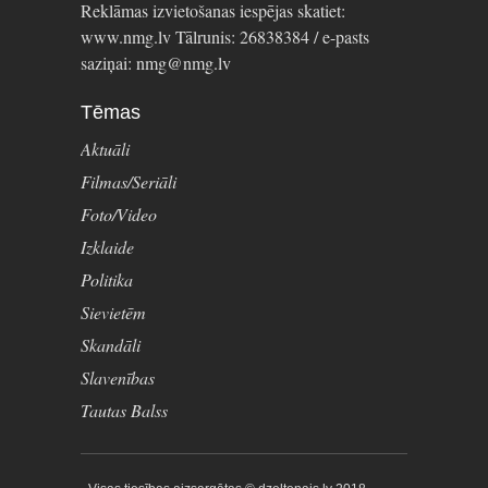
Reklāmas izvietošanas iespējas skatiet:
www.nmg.lv Tālrunis: 26838384 / e-pasts
saziņai: nmg@nmg.lv
Tēmas
Aktuāli
Filmas/Seriāli
Foto/Video
Izklaide
Politika
Sievietēm
Skandāli
Slavenības
Tautas Balss