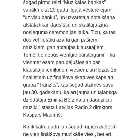
šogad pirmo reizi “Muzikālās bankas”
vairāk nekā 20 gadu ilgajā vēsturē ejam
“uz visu banku”, un uzvarētāja noteikšana
atstāta tikai klausītāju un skatītāju ziņā
noslēguma ceremonijas laikā. Ticu, ka tas
dos vēl lielāku azartu gan pašiem
mūziķiem, gan aptaujas klausītājiem.
Tomēr tie nebūs vienīgie pārsteigumi – kā
vienmēr esam parūpējušies arī par
klausītāju iemīļotiem viesiem, un līdzās 15
finālistiem uz finālšova skatuves kāps arī
grupa “Tranzīts”, kas šogad atzīmēs savu
jau 30. gadskārtu, kā arī jaunā un talantīgā
dziedātāja Emilija Bērziņa un daudzi citi
mūziķi,” stāsta Latvijas Radio 2 direktors
Kaspars Mauriņš.
Kā ik katru gadu, arī šogad rūpīgi izvēlēti ir
ne vien finālšova muzikālie viesi, bet arī