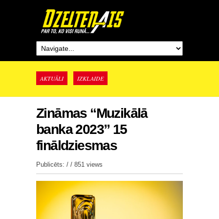
AKTUĀLI
IZKLAIDE
Zināmas “Muzikālā
banka 2023” 15
fināldziesmas
Publicēts: / /
851 views