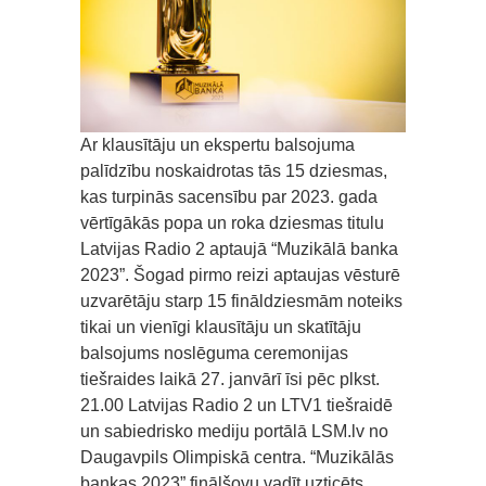
Ar klausītāju un ekspertu balsojuma
palīdzību noskaidrotas tās 15 dziesmas,
kas turpinās sacensību par 2023. gada
vērtīgākās popa un roka dziesmas titulu
Latvijas Radio 2 aptaujā “Muzikālā banka
2023”. Šogad pirmo reizi aptaujas vēsturē
uzvarētāju starp 15 fināldziesmām noteiks
tikai un vienīgi klausītāju un skatītāju
balsojums noslēguma ceremonijas
tiešraides laikā 27. janvārī īsi pēc plkst.
21.00 Latvijas Radio 2 un LTV1 tiešraidē
un sabiedrisko mediju portālā LSM.lv no
Daugavpils Olimpiskā centra. “Muzikālās
bankas 2023” finālšovu vadīt uzticēts