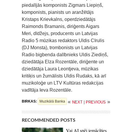
piedalījās komponists Zigmars Liepiņš,
komponists, pianists un aranžētājs
Kristaps Krievkalns, operdziedātājs
Raimonds Bramanis, diriģents Aigars
Meri, dīdžejs, producents un Latvijas
Radio 5 mūzikas redaktors Uldis Cīrulis
(DJ Monsta), trombonists un Latvijas
Radio bigbenda dalībnieks Uldis Ziediņš,
dziedātāja Elza Rozentāle, diriģente un
dziedātāja Laura Leontjeva, mūzikas
kritiķis un žurnālists Uldis Rudaks, kā arī
muzikoloģe un LTV Kultūras redakcijas
vadītāja Ieva Rozentāle.
«
»
BIRKAS:
Muzikālā Banka
NEXT
|
PREVIOUS
RECOMMENDED POSTS
Vai AI spēj iemācīties