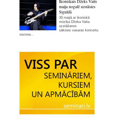
Ikoniskais Džeks Vaits
maija nogalē uzstāsies
Siguldā
30.maijā ar ikoniskā
mūziķa Džeka Vaita
uzstāšanos
sāksies vasaras koncertu
sezona...