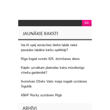
JAUNĀKIE RAKSTI
Vai AI spēj iemācīties blefot labāk nekā
pasaules labākie kāršu spēlētāji?
Rīga šogad svinēs 825. dzimšanas dienu
Kāpēc uzvalkam jāatrodas katra mūsdienīga
vīrieša garderobē?
Ikoniskais Džeks Vaits maija nogalē uzstāsies
Siguldā
A$AP Rocky uzstāsies Rīgā
ARHĪVI