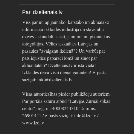
Par dzeltenais.lv
Viss par un ap jaunāko, karstāko un aktuālāko
informāciju izklaides industrijā un slavenību
dzīvēs - skandāli, stāsti, jaunumi un pikantākās
fotogrāfijas. Vēlies ieskatīties Latvijas un
pasaules "zvaigžņu ikdienā"? Un varbūt pat
pats iejusties paparaci lomā un ziņot par
aktualitātēm? Dzeltenais.lv ir īstā vieta!
Izklaides deva visai dienai garantēta! E-pasts
saziņai: info@dzeltenais.lv
Visas autortiesības pieder publikāciju autoriem.
Par portāla saturu atbild "Latvijas Žurnālistikas
centrs", reģ. nr. 40008244310 Tālrunis:
26901441 / e-pasts saziņai: info@lzc.lv /
www.lzc.lv