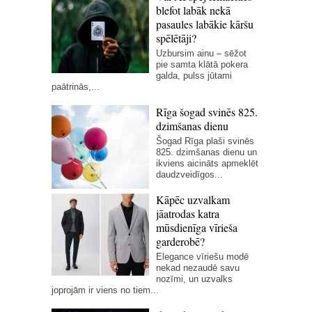
blefot labāk nekā
pasaules labākie kāršu
spēlētāji?
Uzbursim ainu – sēžot
pie samta klātā pokera
galda, pulss jūtami
paātrinās,...
Rīga šogad svinēs 825.
dzimšanas dienu
Šogad Rīga plaši svinēs
825. dzimšanas dienu un
ikviens aicināts apmeklēt
daudzveidīgos...
Kāpēc uzvalkam
jāatrodas katra
mūsdienīga vīrieša
garderobē?
Elegance vīriešu modē
nekad nezaudē savu
nozīmi, un uzvalks
joprojām ir viens no tiem...