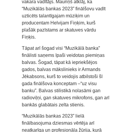
vakara vadītājs. Mauriņš atklāj, ka
“Muzikālās bankas 2023” finālšovu vadīt
uzticēts talantīgajam mūziķim un
producentam Helvijam Fiņķim, kurš
plašāk pazīstams ar skatuves vārdu
Fiņķis.
Tāpat arī šogad visi “Muzikālā banka”
finālisti saņems īpaši veidotas piemiņas
balvas. Šogad, tāpat kā iepriekšējos
gados, balvas mākslinieks ir Armands
Jēkabsons, kurš to veidojis atbilstoši šī
gada finālšova konceptam –“uz visu
banku”. Balvas stilistikā nolasāmi gan
radioviļņi, gan skatuves mikrofons, gan arī
bankās glabātais zelta stienis.
“Muzikālās bankas 2023” lielā
finālbasojuma dziesmas vērtēja arī
neatkarīga un profesionāla žūrija, kurā