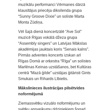
muzikālu performanci Vērmanes dārzā
klausītājus priecēja diksilenda grupa
“Sunny Groove Dixie” un soliste Marta
Monta Zūdiņa.
Vēl šajā dienā koncertzālē “Ave Sol”
muzicē Rīgas vokālā džeza grupa
“Assembly singers” un Latvijas Mākslas
akadēmijas jauktais koris “Senais kalns”.
Pirmās adventes koncerts izskan arī
Rīgas Domā ar orķestra “Rīga” un solistes
Marlēnas Keinas uzstāšanos, bet Kultūras
centrā “Mazā ģilde” uzstājas ģitāristi Gints
Smukais un Rihards Lībietis.
Mākslinieces ilustrācijas pilsētvides
noformējumā
Ziemassvētku vizuālo noformējumu un
svētku apsveikumu rīdziniekiem šogad