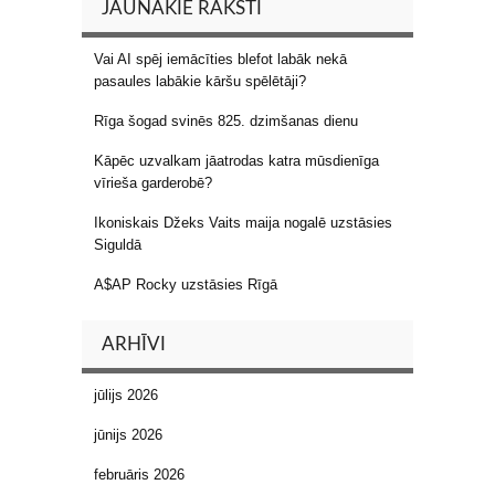
JAUNĀKIE RAKSTI
Vai AI spēj iemācīties blefot labāk nekā
pasaules labākie kāršu spēlētāji?
Rīga šogad svinēs 825. dzimšanas dienu
Kāpēc uzvalkam jāatrodas katra mūsdienīga
vīrieša garderobē?
Ikoniskais Džeks Vaits maija nogalē uzstāsies
Siguldā
A$AP Rocky uzstāsies Rīgā
ARHĪVI
jūlijs 2026
jūnijs 2026
februāris 2026