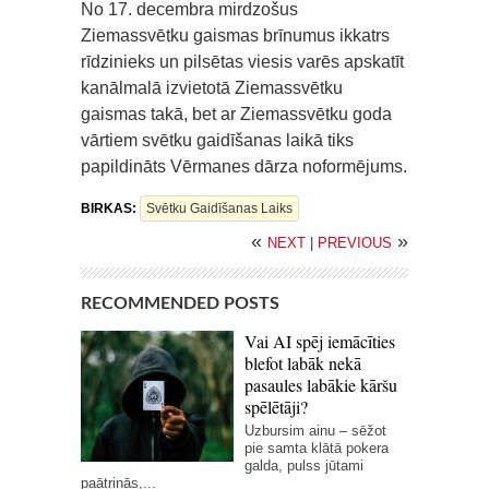
No 17. decembra mirdzošus
Ziemassvētku gaismas brīnumus ikkatrs
rīdzinieks un pilsētas viesis varēs apskatīt
kanālmalā izvietotā Ziemassvētku
gaismas takā, bet ar Ziemassvētku goda
vārtiem svētku gaidīšanas laikā tiks
papildināts Vērmanes dārza noformējums.
BIRKAS:
Svētku Gaidīšanas Laiks
«
»
NEXT
|
PREVIOUS
RECOMMENDED POSTS
Vai AI spēj iemācīties
blefot labāk nekā
pasaules labākie kāršu
spēlētāji?
Uzbursim ainu – sēžot
pie samta klātā pokera
galda, pulss jūtami
paātrinās,...