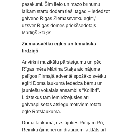
pasākumi. Šim lielo un mazo brīnumu
laikam startu dodam tieši tagad – iededzot
galveno Rīgas Ziemassvētku eglīti,”
uzsver Rīgas domes priekšsēdētājs
Mārtiņš Staķis.
Ziemassvētku egles un tematisks
tirdziņš
Ar virkni muzikālu pārsteigumu un pēc
Rīgas mēra Mārtiņa Staķa aicinājuma
palīgos Pirmajā adventē spožāko svētku
eglīti Doma laukumā iededza bērnu un
jauniešu vokālais ansamblis “Kolibri”.
Līdztekus tam iemirdzējusies arī
galvaspilsētas atslēgu motīviem rotāta
egle Rātslaukumā.
Doma laukumā, uzstājoties Ričijam Rū,
Reiniku ģimenei un draugiem, atklāts arī