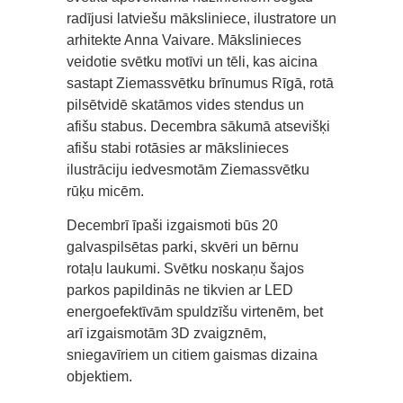
radījusi latviešu māksliniece, ilustratore un
arhitekte Anna Vaivare. Mākslinieces
veidotie svētku motīvi un tēli, kas aicina
sastapt Ziemassvētku brīnumus Rīgā, rotā
pilsētvidē skatāmos vides stendus un
afišu stabus. Decembra sākumā atsevišķi
afišu stabi rotāsies ar mākslinieces
ilustrāciju iedvesmotām Ziemassvētku
rūķu micēm.
Decembrī īpaši izgaismoti būs 20
galvaspilsētas parki, skvēri un bērnu
rotaļu laukumi. Svētku noskaņu šajos
parkos papildinās ne tikvien ar LED
energoefektīvām spuldzīšu virtenēm, bet
arī izgaismotām 3D zvaigznēm,
sniegavīriem un citiem gaismas dizaina
objektiem.