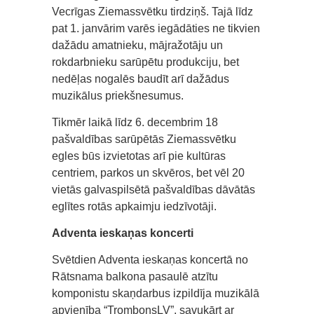
Vecrīgas Ziemassvētku tirdziņš. Tajā līdz
pat 1. janvārim varēs iegādāties ne tikvien
dažādu amatnieku, mājražotāju un
rokdarbnieku sarūpētu produkciju, bet
nedēļas nogalēs baudīt arī dažādus
muzikālus priekšnesumus.
Tikmēr laikā līdz 6. decembrim 18
pašvaldības sarūpētās Ziemassvētku
egles būs izvietotas arī pie kultūras
centriem, parkos un skvēros, bet vēl 20
vietās galvaspilsētā pašvaldības dāvātās
eglītes rotās apkaimju iedzīvotāji.
Adventa ieskaņas koncerti
Svētdien Adventa ieskaņas koncertā no
Rātsnama balkona pasaulē atzītu
komponistu skaņdarbus izpildīja muzikālā
apvienība “TrombonsLV”, savukārt ar