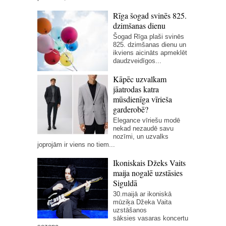
Rīga šogad svinēs 825.
dzimšanas dienu
Šogad Rīga plaši svinēs
825. dzimšanas dienu un
ikviens aicināts apmeklēt
daudzveidīgos...
Kāpēc uzvalkam
jāatrodas katra
mūsdienīga vīrieša
garderobē?
Elegance vīriešu modē
nekad nezaudē savu
nozīmi, un uzvalks
joprojām ir viens no tiem...
Ikoniskais Džeks Vaits
maija nogalē uzstāsies
Siguldā
30.maijā ar ikoniskā
mūziķa Džeka Vaita
uzstāšanos
sāksies vasaras koncertu