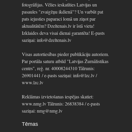
fotogrāfijas. Vēlies ieskatīties Latvijas un
pasaules "zvaigžņu ikdienā"? Un varbūt pat
pats iejusties paparaci lomā un ziņot par
aktualitātēm? Dzeltenais.lv ir īstā vieta!
Izklaides deva visai dienai garantēta! E-pasts
saziņai: info@dzeltenais.lv
Visas autortiesības pieder publikāciju autoriem.
Par portāla saturu atbild "Latvijas Žurnālistikas
centrs", reģ. nr. 40008244310 Tālrunis:
26901441 / e-pasts saziņai: info@lzc.lv /
www.lzc.lv
Reklāmas izvietošanas iespējas skatiet:
www.nmg.lv Tālrunis: 26838384 / e-pasts
saziņai: nmg@nmg.lv
Tēmas