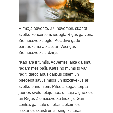
Pirmajā adventē, 27. novembrī, skanot
svētku koncertiem, iedegta Rīgas galvenā
Ziemassvētku egle. Pēc divu gadu
pārtraukuma atklāts arī Vecrīgas
Ziemassvētku tirdziņš.
“Kad ārā ir tumšs, Adventes laikā gaismu
radām mēs paši. Katrs no mums to var
radīt, darot labus darbus citiem un
priecējot savus mīļos un līdzcilvēkus ar
svētku brīnumiem. Pilsēta šogad tērpta
jaunos svētu rotājumos, un tajā atgriezies
arī Rīgas Ziemassvētku tirdziņš. Gan
centrā, gan tālu un plaši apkaimēs
izskanēs skaisti un sirsnīgi kultūras