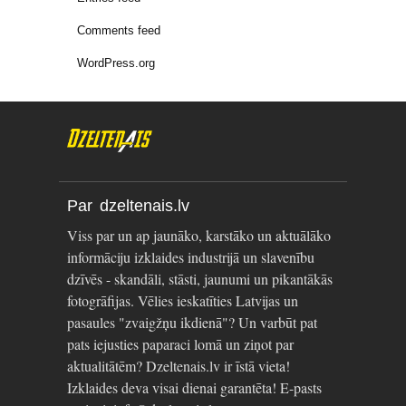
Comments feed
WordPress.org
Par dzeltenais.lv
Viss par un ap jaunāko, karstāko un aktuālāko
informāciju izklaides industrijā un slavenību
dzīvēs - skandāli, stāsti, jaunumi un pikantākās
fotogrāfijas. Vēlies ieskatīties Latvijas un
pasaules "zvaigžņu ikdienā"? Un varbūt pat
pats iejusties paparaci lomā un ziņot par
aktualitātēm? Dzeltenais.lv ir īstā vieta!
Izklaides deva visai dienai garantēta! E-pasts