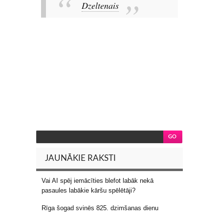
Dzeltenais
JAUNĀKIE RAKSTI
Vai AI spēj iemācīties blefot labāk nekā
pasaules labākie kāršu spēlētāji?
Rīga šogad svinēs 825. dzimšanas dienu