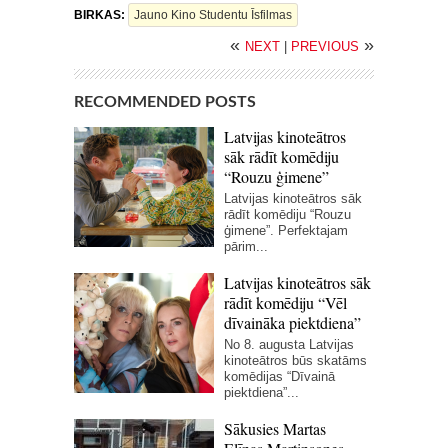
BIRKAS:
Jauno Kino Studentu Īsfilmas
«
»
NEXT
|
PREVIOUS
RECOMMENDED POSTS
Latvijas kinoteātros
sāk rādīt komēdiju
“Rouzu ģimene”
Latvijas kinoteātros sāk
rādīt komēdiju “Rouzu
ģimene”. Perfektajam
pārim...
Latvijas kinoteātros sāk
rādīt komēdiju “Vēl
dīvaināka piektdiena”
No 8. augusta Latvijas
kinoteātros būs skatāms
komēdijas “Dīvainā
piektdiena”...
Sākusies Martas