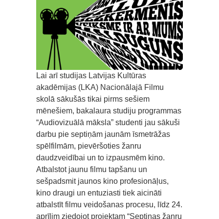
Lai arī studijas Latvijas Kultūras
akadēmijas (LKA) Nacionālajā Filmu
skolā sākušās tikai pirms sešiem
mēnešiem, bakalaura studiju programmas
“Audiovizuālā māksla” studenti jau sākuši
darbu pie septiņām jaunām īsmetrāžas
spēlfilmām, pievēršoties žanru
daudzveidībai un to izpausmēm kino.
Atbalstot jaunu filmu tapšanu un
sešpadsmit jaunos kino profesionāļus,
kino draugi un entuziasti tiek aicināti
atbalstīt filmu veidošanas procesu, līdz 24.
aprīlim ziedojot projektam “Septiņas žanru