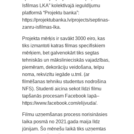
īsfilmas LKA” kolektīvajā ieguldījumu
platformā “Projektu banka”:
https://projektubanka.lv/projects/septinas-
zanru-isfilmas-lka.
Projekta mērķis ir savākt 3000 eiro, kas
tiks izmantoti katras filmas specifiskiem
mērķiem, bet galvenokārt tiks segtas
tehniskās un mākslinieciskās vajadzības,
piemēram, dekorāciju veidošana, telpu
noma, rekvizītu iegāde u.tml. (ar
filmēšanas tehniku studentus nodrošina
NFS). Studenti aicina sekot līdzi filmu
tapšanās procesam Facebook lapā–
https://www.facebook.com/elijvuda/.
Filmu uzņemšanas process norisināsies
laika posmā no 2021.gada maija līdz
jūnijam. Šo mēnešu laikā tiks uzņemtas