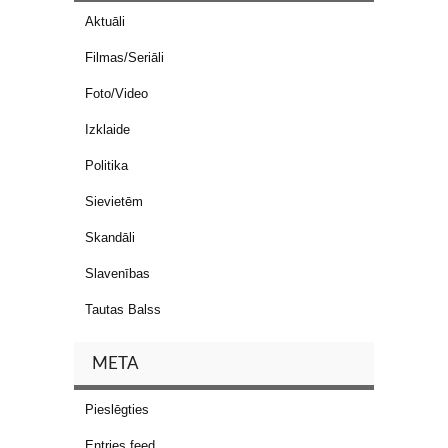
Aktuāli
Filmas/Seriāli
Foto/Video
Izklaide
Politika
Sievietēm
Skandāli
Slavenības
Tautas Balss
META
Pieslēgties
Entries feed