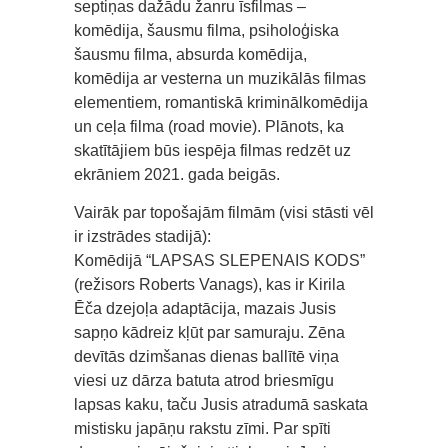
septiņas dažādu žanru īsfilmas –
komēdija, šausmu filma, psiholoģiska
šausmu filma, absurda komēdija,
komēdija ar vesterna un muzikālās filmas
elementiem, romantiskā kriminālkomēdija
un ceļa filma (road movie). Plānots, ka
skatītājiem būs iespēja filmas redzēt uz
ekrāniem 2021. gada beigās.
Vairāk par topošajām filmām (visi stāsti vēl
ir izstrādes stadijā):
Komēdijā “LAPSAS SLEPENAIS KODS”
(režisors Roberts Vanags), kas ir Kirila
Ēča dzejoļa adaptācija, mazais Jusis
sapņo kādreiz kļūt par samuraju. Zēna
devītās dzimšanas dienas ballītē viņa
viesi uz dārza batuta atrod briesmīgu
lapsas kaku, taču Jusis atradumā saskata
mistisku japāņu rakstu zīmi. Par spīti