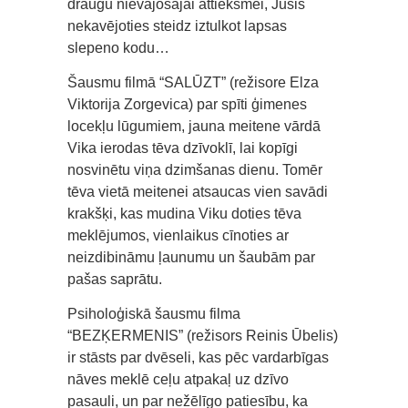
draugu nievājošajai attieksmei, Jusis
nekavējoties steidz iztulkot lapsas
slepeno kodu…
Šausmu filmā “SALŪZT” (režisore Elza
Viktorija Zorgevica) par spīti ģimenes
locekļu lūgumiem, jauna meitene vārdā
Vika ierodas tēva dzīvoklī, lai kopīgi
nosvinētu viņa dzimšanas dienu. Tomēr
tēva vietā meitenei atsaucas vien savādi
krakšķi, kas mudina Viku doties tēva
meklējumos, vienlaikus cīnoties ar
neizdibināmu ļaunumu un šaubām par
pašas saprātu.
Psiholoģiskā šausmu filma
“BEZĶERMENIS” (režisors Reinis Ūbelis)
ir stāsts par dvēseli, kas pēc vardarbīgas
nāves meklē ceļu atpakaļ uz dzīvo
pasauli, un par nežēlīgo patiesību, ka