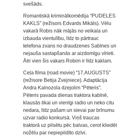
svešāds.
Romantiskā kriminālkomēdija “PUDELES
KAKLS” (režisors Edvards Mikāls). Vēlu
vakarā Robis nāk mājās no veikala un
izbauda vientulību, līdz to pārtrauc
telefona zvans no draudzenes Sabīnes un
nejauša sastapšanās ar aizdomīgu vīrieti.
Ātri vien šis vakars Robim ir līdz kaklam.
Ceļa filma (road movie) “17.AUGUSTS”
(režisore Betija Zvejniece). Adaptācija
Andra Kalnozola dzejolim “Pēteris”.
Pēteris pavada dienas traktora kabīnē,
klausās tikai un vienīgi radio un neko citu
nedara, līdz pašam un sievai par brīnumu
uzvar radio konkursā. Viņš traucas
traktorā uz pilsētu pēc balvas, cerot kliedēt
nožēlu par nepiepildīto dzīvi.