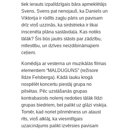
tiek ierauts izpalīdzīgais bāra apmeklētājs
Svens. Svens pat nenojauš, ka Daniels un
Viktorija ir rūdīts zagļu pāris un pavisam
drīz viņš uzzinās, ka sirdstrieka ir tikai
inscenēta plāna sastāvdaļa. Kas notiks
tālāk? Šis būs jautrs stāsts par zādzību,
mīlestību, un dzīves neizdibināmajiem
ceļiem.
Komēdija ar vesterna un muzikālās filmas
elementiem “MALDUGUNS” (režisore
Ildze Felsberga). Kādā lauku krogā
nospēlēt koncertu piestāj grupa no
pilsētas. Pēc uzstāšanās grupas
kontrabasists nolemj nedoties tālāk līdzi
grupas biedriem, bet palikt uz glāzi viskija.
Tomēr, kad noriet pilnmēness un ataust
rīts, viņš atklāj, ka viesmīlīgais
uzaicinājums palikt izvērsies pavisam