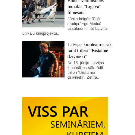
Elīnas Martinsones
mūzikla “Līgava”
filmēšana
Jūnija beigās Rīgā
studija “Ego Media”
uzsākusi filmēt Latvijai
unikālu kinoprojektu...
Latvijas kinoteātros sāk
rādīt trilleri “Bīstamie
dzīvnieki”
No 13. jūnija Latvijas
kinoteātros sāk rādīt
trilleri “Bīstamie
dzīvnieki”. Zefīra...