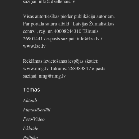
saziņai: info@dzeltenais.lv
Visas autortiesības pieder publikāciju autoriem.
Par portāla saturu atbild "Latvijas Žurnālistikas
centrs", reģ. nr. 40008244310 Tālrunis:
26901441 / e-pasts saziņai: info@lzc.lv /
www.lzc.lv
Reklāmas izvietošanas iespējas skatiet:
www.nmg.lv Tālrunis: 26838384 / e-pasts
saziņai: nmg@nmg.lv
Tēmas
Aktuāli
Filmas/Seriāli
Foto/Video
Izklaide
Politika