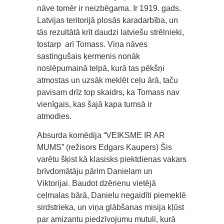
nāve tomēr ir neizbēgama. Ir 1919. gads.
Latvijas teritorijā plosās karadarbība, un
tās rezultātā krīt daudzi latviešu strēlnieki,
tostarp arī Tomass. Viņa nāves
sastingušais ķermenis nonāk
noslēpumainā telpā, kurā tas pēkšņi
atmostas un uzsāk meklēt ceļu ārā, taču
pavisam drīz top skaidrs, ka Tomass nav
vienīgais, kas šajā kapa tumsā ir
atmodies.
Absurda komēdija “VEIKSME IR AR
MUMS” (režisors Edgars Kaupers) Šis
varētu šķist kā klasisks piektdienas vakars
brīvdomātāju pārim Danielam un
Viktorijai. Baudot dzērienu vietējā
ceļmalas bārā, Danielu negaidīti piemeklē
sirdstrieka, un viņa glābšanas misija kļūst
par amizantu piedzīvojumu mutuli, kurā