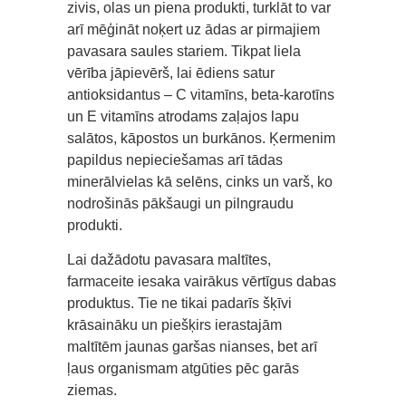
zivis, olas un piena produkti, turklāt to var
arī mēģināt noķert uz ādas ar pirmajiem
pavasara saules stariem. Tikpat liela
vērība jāpievērš, lai ēdiens satur
antioksidantus – C vitamīns, beta-karotīns
un E vitamīns atrodams zaļajos lapu
salātos, kāpostos un burkānos. Ķermenim
papildus nepieciešamas arī tādas
minerālvielas kā selēns, cinks un varš, ko
nodrošinās pākšaugi un pilngraudu
produkti.
Lai dažādotu pavasara maltītes,
farmaceite iesaka vairākus vērtīgus dabas
produktus. Tie ne tikai padarīs šķīvi
krāsaināku un piešķirs ierastajām
maltītēm jaunas garšas nianses, bet arī
ļaus organismam atgūties pēc garās
ziemas.