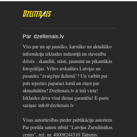
Par dzeltenais.lv
Viss par un ap jaunāko, karstāko un aktuālāko
informāciju izklaides industrijā un slavenību
dzīvēs - skandāli, stāsti, jaunumi un pikantākās
fotogrāfijas. Vēlies ieskatīties Latvijas un
pasaules "zvaigžņu ikdienā"? Un varbūt pat
pats iejusties paparaci lomā un ziņot par
aktualitātēm? Dzeltenais.lv ir īstā vieta!
Izklaides deva visai dienai garantēta! E-pasts
saziņai: info@dzeltenais.lv
Visas autortiesības pieder publikāciju autoriem.
Par portāla saturu atbild "Latvijas Žurnālistikas
centrs", reģ. nr. 40008244310 Tālrunis: