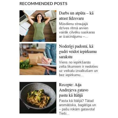
RECOMMENDED POSTS
Darbs un atpūta – kā
atrast līdzsvaru
Mūsdienu straujajā
dzīves ritmā arvien
vairāk cilvēku saskaras
ar izaicinājumu –...
Noderīgi padomi, kā
gudri veidot iepirkumu
sarakstu
Viens no iepirkšanās
zelta likumiem ir nedoties
uz veikalu izsalkušam un
bez iepirkumu...
Recepte: Aija
Andrejeva gatavo
pastu kā Itālijā
Pasta kā Itālijā? Tātad
aromātiska, bagātīga un
– pašu rokām gatavota!
Tieši...