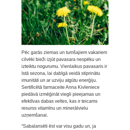
Pēc garās ziemas un tumšajiem vakariem
cilvēki bieži izjūt pavasara nespēku un
izteiktu nogurumu. Vienlaikus pavasaris ir
īstā sezona, lai dabīgā veidā stiprinātu
imunitāti un ar uzviju atgūtu enerģiju.
Sertificētā farmaceite Anna Kivleniece
piedāvā izmēģināt viegli pieejamas un
efektīvas dabas veltes, kas ir teicams
resurss vitamīnu un minerālvielu
uzņemšanai.
“Sabalansēti ēst var visu gadu un, ja