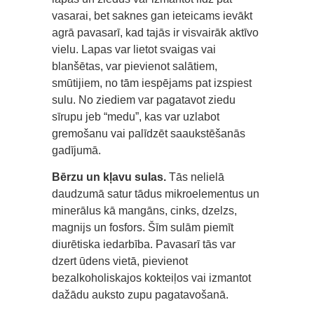
vasarai, bet saknes gan ieteicams ievākt
agrā pavasarī, kad tajās ir visvairāk aktīvo
vielu. Lapas var lietot svaigas vai
blanšētas, var pievienot salātiem,
smūtijiem, no tām iespējams pat izspiest
sulu. No ziediem var pagatavot ziedu
sīrupu jeb “medu”, kas var uzlabot
gremošanu vai palīdzēt saaukstēšanās
gadījumā.
Bērzu un kļavu sulas.
Tās nelielā
daudzumā satur tādus mikroelementus un
minerālus kā mangāns, cinks, dzelzs,
magnijs un fosfors. Šīm sulām piemīt
diurētiska iedarbība. Pavasarī tās var
dzert ūdens vietā, pievienot
bezalkoholiskajos kokteiļos vai izmantot
dažādu auksto zupu pagatavošanā.