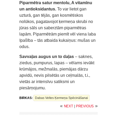
Piparmētra satur mentolu, A vitamīnu
un antioksidantus.
To var lietot gan
uzturā, gan tējās, gan kosmētiskos
nolūkos, pagatavojot ķermeņa skrubi no
jūras sāls un saberztām piparmētras
lapām. Piparmētrām piemīt vēl viena laba
īpašība – tās atbaida kukaiņus: mušas un
odus.
Savvaļas augus un to daļas
– saknes,
ziedus, pumpurus, lapas – vēlams ievākt
krūmājos, mežmalās, piemājas dārzu
apvidū, nevis pilsētās un ceļmalās, t.i.,
vietās ar intensīvu satiksmi un
piesārņojumu.
BIRKAS:
Dabas Veltes Ķermeņa Spēcināšanai
«
»
NEXT
|
PREVIOUS