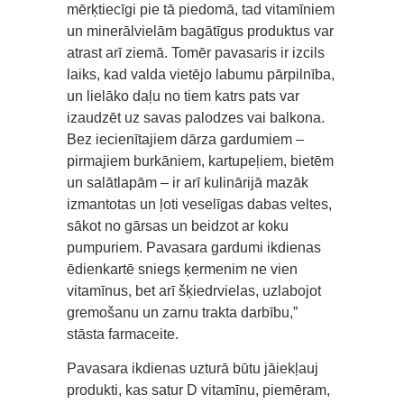
mērķtiecīgi pie tā piedomā, tad vitamīniem
un minerālvielām bagātīgus produktus var
atrast arī ziemā. Tomēr pavasaris ir izcils
laiks, kad valda vietējo labumu pārpilnība,
un lielāko daļu no tiem katrs pats var
izaudzēt uz savas palodzes vai balkona.
Bez iecienītajiem dārza gardumiem –
pirmajiem burkāniem, kartupeļiem, bietēm
un salātlapām – ir arī kulinārijā mazāk
izmantotas un ļoti veselīgas dabas veltes,
sākot no gārsas un beidzot ar koku
pumpuriem. Pavasara gardumi ikdienas
ēdienkartē sniegs ķermenim ne vien
vitamīnus, bet arī šķiedrvielas, uzlabojot
gremošanu un zarnu trakta darbību,”
stāsta farmaceite.
Pavasara ikdienas uzturā būtu jāiekļauj
produkti, kas satur D vitamīnu, piemēram,