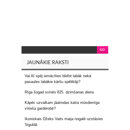
JAUNĀKIE RAKSTI
Vai AI spēj iemācīties blefot labāk nekā
pasaules labākie kāršu spēlētāji?
Rīga šogad svinēs 825. dzimšanas dienu
Kāpēc uzvalkam jāatrodas katra mūsdienīga
vīrieša garderobē?
Ikoniskais Džeks Vaits maija nogalē uzstāsies
Siguldā