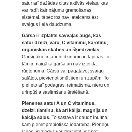
satur arī dažādas citas aktīvās vielas, kas
var radīt kairinājumu gremošanas
sistēmai, tāpēc tos nav ieteicams ēst
svaigus lielā daudzumā.
Gārsa ir izplatīts savvaļas augs, kas
satur dzelzi, varu, C vitamīnu, karotīnu,
organiskās skābes un šķiedrvielas.
Garšīgākie ir jaunie dzinumi un lapiņas, jo
tām ir maigāka garša un nav izteikta
rūgtenuma. Gārsu var pagatavot svaigu
salātos, pievienot smūtijiem un zupām. To
pielieto arī podagras, reimatisma, nieru un
urīnpūšļa saslimšanu ārstēšanā.
Pienenes satur A un C vitamīnus,
dzelzi, tiamīnu, kā arī kālija, magnija un
kalcija sāļus.
To sastāvā ir daudz inulīna,
kam piemīt prebiotiska iedarbība. Pieneņu
lapas un ziedus var izmantot līdz pat