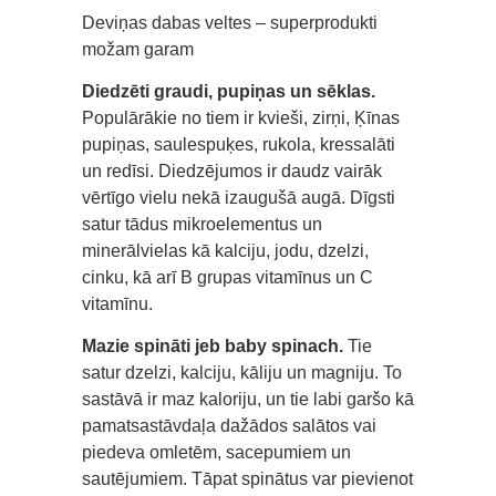
Deviņas dabas veltes – superprodukti
možam garam
Diedzēti graudi, pupiņas un sēklas.
Populārākie no tiem ir kvieši, zirņi, Ķīnas
pupiņas, saulespuķes, rukola, kressalāti
un redīsi. Diedzējumos ir daudz vairāk
vērtīgo vielu nekā izaugušā augā. Dīgsti
satur tādus mikroelementus un
minerālvielas kā kalciju, jodu, dzelzi,
cinku, kā arī B grupas vitamīnus un C
vitamīnu.
Mazie spināti jeb baby spinach.
Tie
satur dzelzi, kalciju, kāliju un magniju. To
sastāvā ir maz kaloriju, un tie labi garšo kā
pamatsastāvdaļa dažādos salātos vai
piedeva omletēm, sacepumiem un
sautējumiem. Tāpat spinātus var pievienot