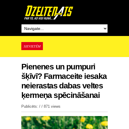
SIEVIETĒM
Pienenes un pumpuri
šķīvī? Farmaceite iesaka
neierastas dabas veltes
ķermeņa spēcināšanai
Publicēts: / /
871 views