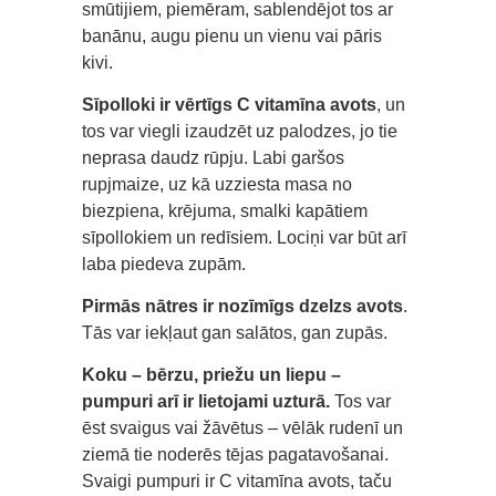
smūtijiem, piemēram, sablendējot tos ar
banānu, augu pienu un vienu vai pāris
kivi.
Sīpolloki ir vērtīgs C vitamīna avots
, un
tos var viegli izaudzēt uz palodzes, jo tie
neprasa daudz rūpju. Labi garšos
rupjmaize, uz kā uzziesta masa no
biezpiena, krējuma, smalki kapātiem
sīpollokiem un redīsiem. Lociņi var būt arī
laba piedeva zupām.
Pirmās nātres ir nozīmīgs dzelzs avots
.
Tās var iekļaut gan salātos, gan zupās.
Koku – bērzu, priežu un liepu –
pumpuri arī ir lietojami uzturā.
Tos var
ēst svaigus vai žāvētus – vēlāk rudenī un
ziemā tie noderēs tējas pagatavošanai.
Svaigi pumpuri ir C vitamīna avots, taču