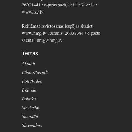
26901441 / e-pasts saziņai: info@lzc.lv /
www.lzc.lv
Reklāmas izvietošanas iespējas skatiet:
www.nmg.lv Tālrunis: 26838384 / e-pasts
saziņai: nmg@nmg.lv
Tēmas
Aktuāli
Filmas/Seriāli
Foto/Video
Izklaide
Politika
Sievietēm
Skandāli
Slavenības