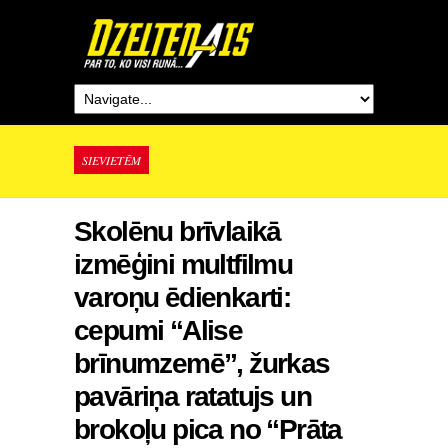
SIEVIETĒM
Skolēnu brīvlaikā
izmēģini multfilmu
varoņu ēdienkarti:
cepumi “Alise
brīnumzemē”, žurkas
pavāriņa ratatujs un
brokoļu pica no “Prāta