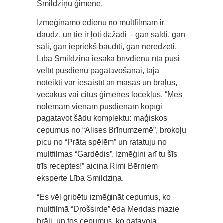
Smildziņu ģimene.
Izmēģināmo ēdienu no multfilmām ir
daudz, un tie ir ļoti dažādi – gan saldi, gan
sāļi, gan iepriekš baudīti, gan neredzēti.
Lība Smildziņa iesaka brīvdienu rīta pusi
veltīt pusdienu pagatavošanai, tajā
noteikti var iesaistīt arī māsas un brāļus,
vecākus vai citus ģimenes locekļus. “Mēs
nolēmām vienām pusdienām kopīgi
pagatavot šādu komplektu: maģiskos
cepumus no “Alises Brīnumzemē”, brokoļu
picu no “Prāta spēlēm” un ratatuju no
multfilmas “Gardēdis”. Izmēģini arī tu šīs
trīs receptes!” aicina Rimi Bērniem
eksperte Lība Smildziņa.
“Es vēl gribētu izmēģināt cepumus, ko
multfilmā “Drošsirde” ēda Meridas mazie
brāļi, un tos cepumus, ko gatavoja