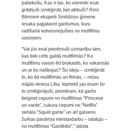
paliekošu. Kas ir tas, ko vienmēr esat
gribējuši izmēģināt, bet atlikuši? Rimi
Bērniem eksperti Smildziņu ģimene
iesaka pagatavot gardumus, kuru
radīšanā iedvesmojušies no multfilmu
varoņiem.
“Vai jūs esat pievērsuši uzmanību tam,
kas tiek celts galdā multfilmās? Ko
multfilmu varoņi ēd brokastīs, ko vakariņās
un ar ko našķojas? Šo ideju – izmēģināt
to, ko ēd multfilmās un filmās, – mūsu
mājās ienesa Lība. Iepriekš jau esam šo
to izmēģinājuši, piemēram, kā garšo
beignet cepumi no multfilmas “Princese
un varde”, cukura cepumi no “Netflix”
seriāla “Squid game” un arī galveno
žurkas pavāriņa meistardarbu – ratatuju –
no multfilmas “Gardēdis”,” stāsta