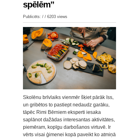
spēlēm”
Publicēts: / /
6203 views
Skolēnu brīvlaiks vienmēr šķiet pārāk īss,
un gribētos to pastiept nedaudz garāku,
tāpēc Rimi Bērniem eksperti iesaka
saplānot dažādas interesantas aktivitātes,
piemēram, kopīgu darbošanos virtuvē. Ir
vērts visai ģimenei kopā paveikt ko atmiņā