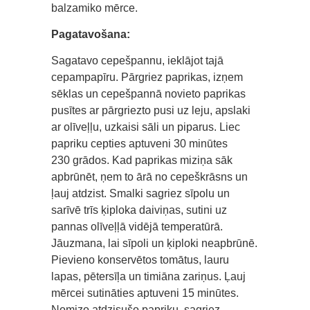
balzamiko mērce.
Pagatavošana:
Sagatavo cepešpannu, ieklājot tajā
cepampapīru. Pārgriez paprikas, izņem
sēklas un cepešpannā novieto paprikas
pusītes ar pārgriezto pusi uz leju, apslaki
ar olīveļļu, uzkaisi sāli un piparus. Liec
papriku cepties aptuveni 30 minūtes
230 grādos. Kad paprikas miziņa sāk
apbrūnēt, ņem to ārā no cepeškrāsns un
ļauj atdzist. Smalki sagriez sīpolu un
sarīvē trīs ķiploka daiviņas, sutini uz
pannas olīveļļā vidējā temperatūrā.
Jāuzmana, lai sīpoli un ķiploki neapbrūnē.
Pievieno konservētos tomātus, lauru
lapas, pētersīļa un timiāna zariņus. Ļauj
mērcei sutināties aptuveni 15 minūtes.
Nomizo atdzisušo papriku, sagriez