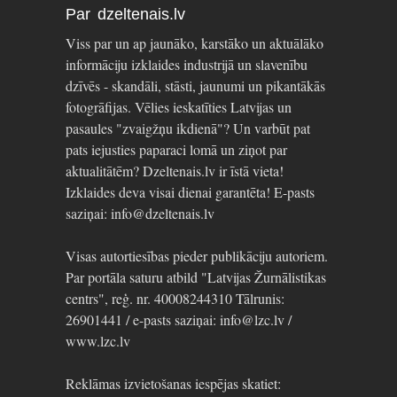
Par dzeltenais.lv
Viss par un ap jaunāko, karstāko un aktuālāko
informāciju izklaides industrijā un slavenību
dzīvēs - skandāli, stāsti, jaunumi un pikantākās
fotogrāfijas. Vēlies ieskatīties Latvijas un
pasaules "zvaigžņu ikdienā"? Un varbūt pat
pats iejusties paparaci lomā un ziņot par
aktualitātēm? Dzeltenais.lv ir īstā vieta!
Izklaides deva visai dienai garantēta! E-pasts
saziņai: info@dzeltenais.lv
Visas autortiesības pieder publikāciju autoriem.
Par portāla saturu atbild "Latvijas Žurnālistikas
centrs", reģ. nr. 40008244310 Tālrunis:
26901441 / e-pasts saziņai: info@lzc.lv /
www.lzc.lv
Reklāmas izvietošanas iespējas skatiet: