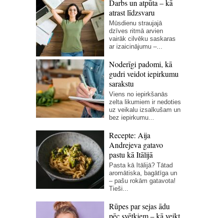
Darbs un atpūta – kā
atrast līdzsvaru
Mūsdienu straujajā
dzīves ritmā arvien
vairāk cilvēku saskaras
ar izaicinājumu –...
Noderīgi padomi, kā
gudri veidot iepirkumu
sarakstu
Viens no iepirkšanās
zelta likumiem ir nedoties
uz veikalu izsalkušam un
bez iepirkumu...
Recepte: Aija
Andrejeva gatavo
pastu kā Itālijā
Pasta kā Itālijā? Tātad
aromātiska, bagātīga un
– pašu rokām gatavota!
Tieši...
Rūpes par sejas ādu
pēc svētkiem – kā veikt