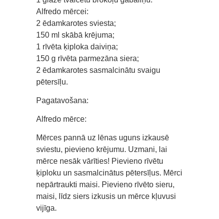
Alfredo mērcei:
2 ēdamkarotes sviesta;
150 ml skābā krējuma;
1 rīvēta ķiploka daiviņa;
150 g rīvēta parmezāna siera;
2 ēdamkarotes sasmalcinātu svaigu
pētersīļu.
Pagatavošana:
Alfredo mērce:
Mērces pannā uz lēnas uguns izkausē
sviestu, pievieno krējumu. Uzmani, lai
mērce nesāk vārīties! Pievieno rīvētu
ķiploku un sasmalcinātus pētersīļus. Mērci
nepārtraukti maisi. Pievieno rīvēto sieru,
maisi, līdz siers izkusis un mērce kļuvusi
vijīga.