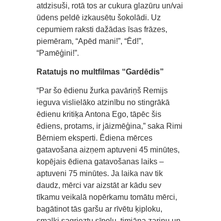
atdzisuši, rotā tos ar cukura glazūru un/vai
ūdens peldē izkausētu šokolādi. Uz
cepumiem raksti dažādas īsas frāzes,
piemēram, “Apēd mani!”, “Ēd!”,
“Pamēģini!”.
Ratatujs no multfilmas “Gardēdis”
“Par šo ēdienu žurka pavāriņš Remijs
ieguva vislielāko atzinību no stingrākā
ēdienu kritiķa Antona Ego, tāpēc šis
ēdiens, protams, ir jāizmēģina,” saka Rimi
Bērniem eksperti. Ēdiena mērces
gatavošana aizņem aptuveni 45 minūtes,
kopējais ēdiena gatavošanas laiks –
aptuveni 75 minūtes. Ja laika nav tik
daudz, mērci var aizstāt ar kādu sev
tīkamu veikalā nopērkamu tomātu mērci,
bagātinot tās garšu ar rīvētu ķiploku,
smalki sagrieztu sīpolu, timiāna zariņu un