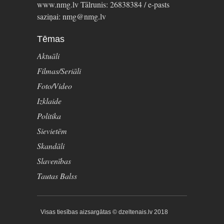
www.nmg.lv Tālrunis: 26838384 / e-pasts
saziņai: nmg@nmg.lv
Tēmas
Aktuāli
Filmas/Seriāli
Foto/Video
Izklaide
Politika
Sievietēm
Skandāli
Slavenības
Tautas Balss
Visas tiesības aizsargātas © dzeltenais.lv 2018