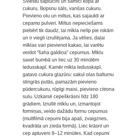
Sviestu saplucini un samīci kopā ar
cukuru, šķipsnu sāls, vaniļas cukuru.
Pievieno olu un miltus, kas sajaukti ar
cepamo pulveri. Miltus nepieciešams
piebērt tik daudz, lai mīkla nelīp pie rokām
un ir viegli izrullējama. Ja vēlies, daļai
mīklas vari pievienot kakao, lai varētu
veidot “šaha galdiņa” cepumus. Mīklu
savel bumbā un liec uz 30 minūtēm
ledusskapī. Kamēr mīkla ledusskapī,
gatavo cukura glazūru: sakul olas baltumu
stingrās putās, pamazām pievieno
pūdercukuru, rūpīgi maisi, pievieno citrona
sulu. Uzkarsē cepeškrāsni līdz 180
grādiem. Izrullē mīklu un, izmantojot
formiņas, veido dažādu formu cepumus
(multfilmā cepumi bija apaļi, zvaigznes,
kvadrāta un zieda formā). Liec krāsnī un
cep aptuveni 8–12 minūtes. Kad cepumi