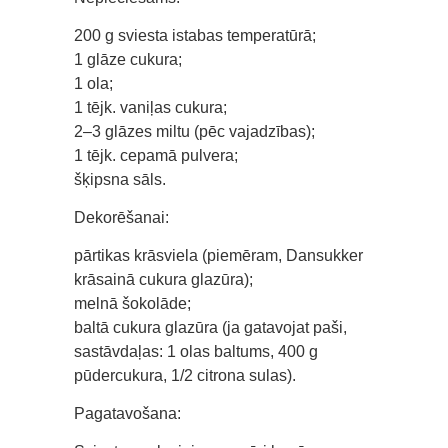
200 g sviesta istabas temperatūrā;
1 glāze cukura;
1 ola;
1 tējk. vaniļas cukura;
2–3 glāzes miltu (pēc vajadzības);
1 tējk. cepamā pulvera;
šķipsna sāls.
Dekorēšanai:
pārtikas krāsviela (piemēram, Dansukker
krāsainā cukura glazūra);
melnā šokolāde;
baltā cukura glazūra (ja gatavojat paši,
sastāvdaļas: 1 olas baltums, 400 g
pūdercukura, 1/2 citrona sulas).
Pagatavošana: