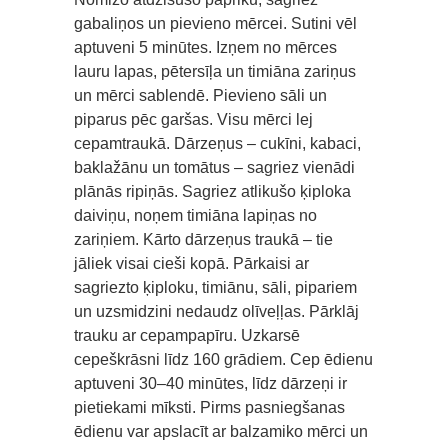
gabaliņos un pievieno mērcei. Sutini vēl
aptuveni 5 minūtes. Izņem no mērces
lauru lapas, pētersīļa un timiāna zariņus
un mērci sablendē. Pievieno sāli un
piparus pēc garšas. Visu mērci lej
cepamtraukā. Dārzeņus – cukīni, kabaci,
baklažānu un tomātus – sagriez vienādi
plānās ripiņās. Sagriez atlikušo ķiploka
daiviņu, noņem timiāna lapiņas no
zariņiem. Kārto dārzeņus traukā – tie
jāliek visai cieši kopā. Pārkaisi ar
sagriezto ķiploku, timiānu, sāli, pipariem
un uzsmidzini nedaudz olīveļļas. Pārklāj
trauku ar cepampapīru. Uzkarsē
cepeškrāsni līdz 160 grādiem. Cep ēdienu
aptuveni 30–40 minūtes, līdz dārzeņi ir
pietiekami mīksti. Pirms pasniegšanas
ēdienu var apslacīt ar balzamiko mērci un