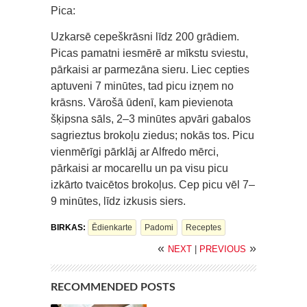
Pica:
Uzkarsē cepeškrāsni līdz 200 grādiem.
Picas pamatni iesmērē ar mīkstu sviestu,
pārkaisi ar parmezāna sieru. Liec cepties
aptuveni 7 minūtes, tad picu izņem no
krāsns. Vārošā ūdenī, kam pievienota
šķipsna sāls, 2–3 minūtes apvāri gabalos
sagrieztus brokoļu ziedus; nokās tos. Picu
vienmērīgi pārklāj ar Alfredo mērci,
pārkaisi ar mocarellu un pa visu picu
izkārto tvaicētos brokoļus. Cep picu vēl 7–
9 minūtes, līdz izkusis siers.
BIRKAS:
Ēdienkarte
Padomi
Receptes
«
»
NEXT
|
PREVIOUS
RECOMMENDED POSTS