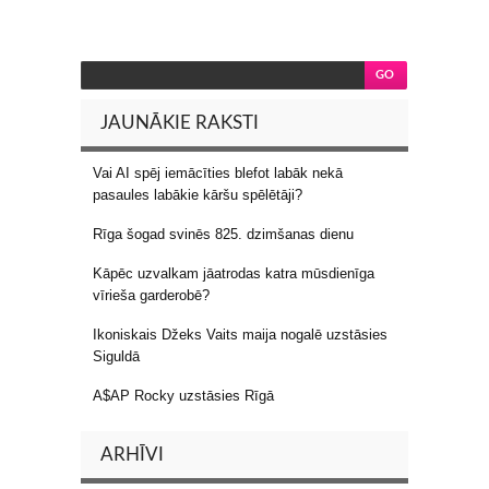
JAUNĀKIE RAKSTI
Vai AI spēj iemācīties blefot labāk nekā
pasaules labākie kāršu spēlētāji?
Rīga šogad svinēs 825. dzimšanas dienu
Kāpēc uzvalkam jāatrodas katra mūsdienīga
vīrieša garderobē?
Ikoniskais Džeks Vaits maija nogalē uzstāsies
Siguldā
A$AP Rocky uzstāsies Rīgā
ARHĪVI