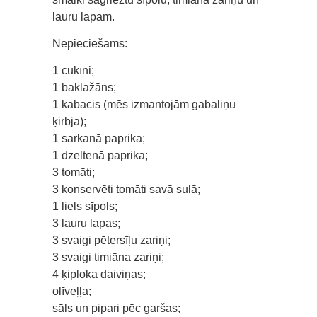
lauru lapām.
Nepieciešams:
1 cukīni;
1 baklažāns;
1 kabacis (mēs izmantojām gabaliņu
ķirbja);
1 sarkanā paprika;
1 dzeltenā paprika;
3 tomāti;
3 konservēti tomāti savā sulā;
1 liels sīpols;
3 lauru lapas;
3 svaigi pētersīļu zariņi;
3 svaigi timiāna zariņi;
4 ķiploka daiviņas;
olīveļļa;
sāls un pipari pēc garšas;