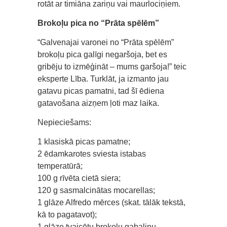
rotāt ar timiāna zariņu vai maurlociņiem.
Brokoļu pica no “Prāta spēlēm”
“Galvenajai varonei no “Prāta spēlēm”
brokoļu pica galīgi negaršoja, bet es
gribēju to izmēģināt – mums garšoja!” teic
eksperte Lība. Turklāt, ja izmanto jau
gatavu picas pamatni, tad šī ēdiena
gatavošana aizņem ļoti maz laika.
Nepieciešams:
1 klasiskā picas pamatne;
2 ēdamkarotes sviesta istabas
temperatūrā;
100 g rīvēta cietā siera;
120 g sasmalcinātas mocarellas;
1 glāze Alfredo mērces (skat. tālāk tekstā,
kā to pagatavot);
1 glāze tvaicētu brokoļu gabaliņu.