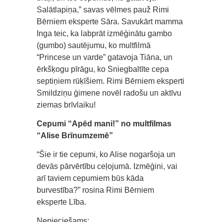
Salātlapiņa,” savas vēlmes pauž Rimi
Bērniem eksperte Sāra. Savukārt mamma
Inga teic, ka labprāt izmēģinātu gambo
(gumbo) sautējumu, ko multfilmā
“Princese un varde” gatavoja Tiāna, un
ērkšķogu pīrāgu, ko Sniegbaltīte cepa
septiņiem rūķīšiem. Rimi Bērniem eksperti
Smildziņu ģimene novēl radošu un aktīvu
ziemas brīvlaiku!
Cepumi “Apēd mani!” no multfilmas
“Alise Brīnumzemē”
“Šie ir tie cepumi, ko Alise nogaršoja un
devās pārvērtību ceļojumā. Izmēģini, vai
arī taviem cepumiem būs kāda
burvestība?” rosina Rimi Bērniem
eksperte Lība.
Nepieciešams: