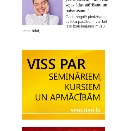
sejas ādas attīrīšanu un
pabarošanu?
Gada nogalē piedzīvotie
svētku pasākumi var būt
īsts izaicinājums mūsu
sejas ādai,...