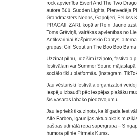
rock apvienība Ewert And The Two Drag
autore Būū, Sudden Lights, Pienvedēja Pi
Grandmasters Neons, Gapoljeri, Fēlikss Ķi
PRAGAII, ZARI, kopā ar Reini Jauno uzstāsi
Toms Grēviņš, vairākas apvienības no Lie
Antikvariniai Kašpirovskio Dantys, alterna
grupas: Girl Scout un The Boo Boo Bama O
Uzzināt pilnu, līdz šim izziņoto, festivā
festivālam var Summer Sound mājaslapā (
sociālo tīklu platformās. (Instagram, TikT
Jau vēsturiski festivāla organizatori veid
iespēju izbaudīt pēc iespējas plašāku mu
šīs vasaras labāko piedzīvojumu.
Jau iepriekš tika ziņots, ka šī gada festi
Alle Farben, Igaunijas aktuālākais mūzi
pašpasludinātā repa supergrupa – Singapū
humora pilnie Pirmais Kurss.