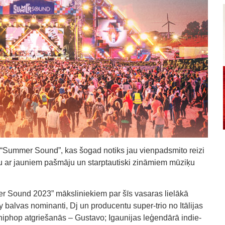
ā “Summer Sound”, kas šogad notiks jau vienpadsmito reizi
u ar jauniem pašmāju un starptautiski zināmiem mūziķu
er Sound 2023” māksliniekiem par šīs vasaras lielākā
alvas nominanti, Dj un producentu super-trio no Itālijas
phop atgriešanās – Gustavo; Igaunijas leģendārā indie-