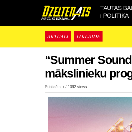
TAUTAS BA
POLITIKA
AKTUĀLI
IZKLAIDE
“Summer Sound 2
mākslinieku pr
Publicēts: / /
1092 views