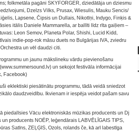
ons; folkmetāla pagāni SKYFORGER, dziedātāja un dziesmu
edzīvojumi, Dzelzs Vilks, Prusax, Wiesulis, Mauku Sencis/
ģelis, Lapsene, Čipsis un Dullais, Nikotīņi, Indygo, Finķis &
es itālis Daniele Mammarella, ar ballīti līdz rīta gaiļiem –
tuvas: Leon Semov, Planeta Polar, Shishi, Lucid Kidd,
tīvais indie-pop-rok māsu duets no Bulgārijas IVA, zviedru
rchestra un vēl daudzi citi.
la programmu un jaunu mākslineku vārdu pievienošanu
www.summersound.lv) un sekojot festivāla informācijai
ok, Facebook)
ojuši eklektiski piesātinātu programmu, tādā veidā sniedzot
zikālo daudzveidību. Ikvienam ir iespēja veidot pašam savu
vālā piedalīsies Vācu elektroniskās mūzikas producents un Dj
ķis un producents NOËP, leģendārais LABVĒLĪGAIS TIPS,
ras Satīns, ZEĻĢIS, Ozols, rolands če, kā arī labestīga