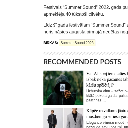
Festivāls “Summer Sound” 2022. gadā pulc
apmeklēja 40 tūkstoši cilvēku.
Līdz šī gada festivālam “Summer Sound” 
norisināsies augusta pirmajā nedēļas noga
BIRKAS:
Summer Sound 2023
RECOMMENDED POSTS
Vai AI spēj iemācīties 
labāk nekā pasaules la
kāršu spēlētāji?
Uzbursim ainu – sēžot p
klātā pokera galda, pulss
paātrinās,...
Kāpēc uzvalkam jāatro
mūsdienīga vīrieša gar
Elegance vīriešu modē 
nezaudē savu nozīmi, un