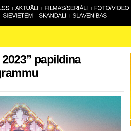
LSS
AKTUĀLI
FILMAS/SERIĀLI
FOTO/VIDEO
SIEVIETĒM
SKANDĀLI
SLAVENĪBAS
023” papildina
ogrammu