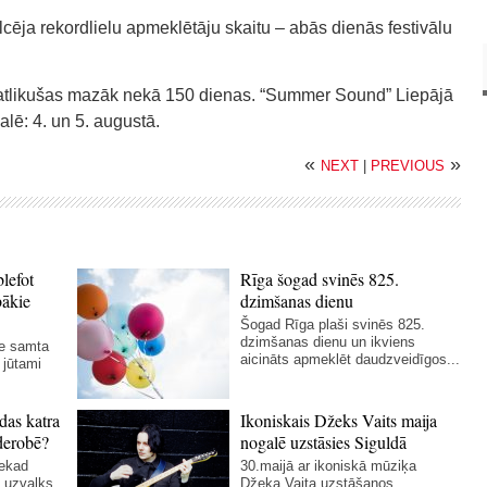
ēja rekordlielu apmeklētāju skaitu – abās dienās festivālu
atlikušas mazāk nekā 150 dienas. “Summer Sound” Liepājā
lē: 4. un 5. augustā.
«
»
NEXT
|
PREVIOUS
blefot
Rīga šogad svinēs 825.
bākie
dzimšanas dienu
Šogad Rīga plaši svinēs 825.
dzimšanas dienu un ikviens
ie samta
aicināts apmeklēt daudzveidīgos...
 jūtami
das katra
Ikoniskais Džeks Vaits maija
derobē?
nogalē uzstāsies Siguldā
nekad
30.maijā ar ikoniskā mūziķa
 uzvalks
Džeka Vaita uzstāšanos