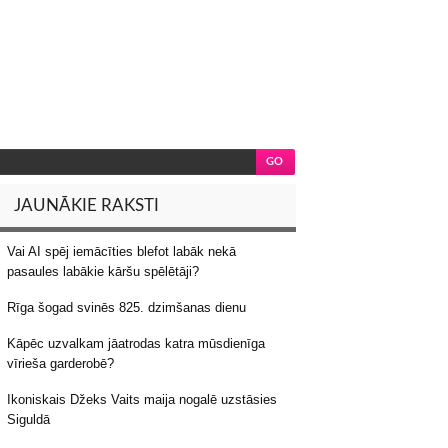
JAUNĀKIE RAKSTI
Vai AI spēj iemācīties blefot labāk nekā
pasaules labākie kāršu spēlētāji?
Rīga šogad svinēs 825. dzimšanas dienu
Kāpēc uzvalkam jāatrodas katra mūsdienīga
vīrieša garderobē?
Ikoniskais Džeks Vaits maija nogalē uzstāsies
Siguldā