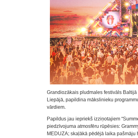
Grandiozākais pludmales festivāls Baltij
Liepājā, papildina mākslinieku programm
vārdiem.
Papildus jau iepriekš izziņotajiem “Summ
piedzīvojuma atmosfēru rūpēsies: Grammy b
MEDUZA; skaļākā pēdējā laika pašmāju hi