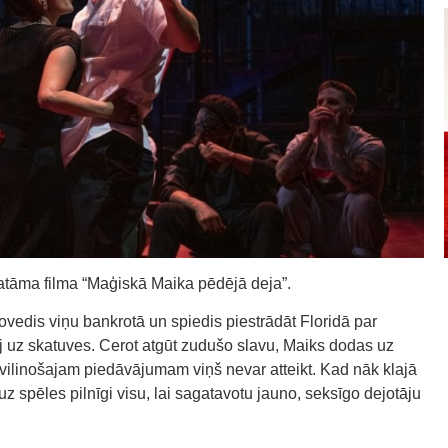
katāma filma “Maģiskā Maika pēdējā deja”.
vedis viņu bankrotā un spiedis piestrādāt Floridā par
j uz skatuves. Cerot atgūt zudušo slavu, Maiks dodas uz
vilinošajam piedāvājumam viņš nevar atteikt. Kad nāk klajā
z spēles pilnīgi visu, lai sagatavotu jauno, seksīgo dejotāju