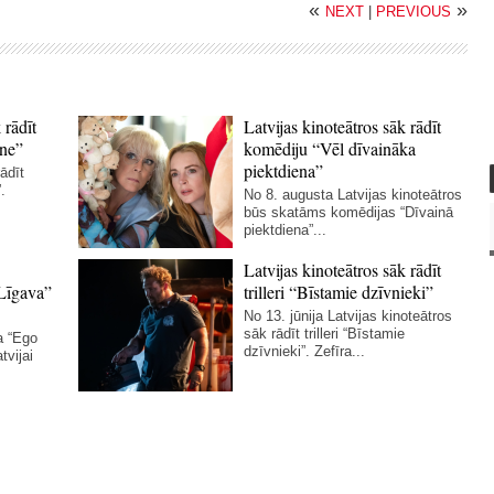
«
»
NEXT
|
PREVIOUS
 rādīt
Latvijas kinoteātros sāk rādīt
ne”
komēdiju “Vēl dīvaināka
piektdiena”
ādīt
.
No 8. augusta Latvijas kinoteātros
būs skatāms komēdijas “Dīvainā
piektdiena”...
Latvijas kinoteātros sāk rādīt
Līgava”
trilleri “Bīstamie dzīvnieki”
No 13. jūnija Latvijas kinoteātros
sāk rādīt trilleri “Bīstamie
a “Ego
dzīvnieki”. Zefīra...
tvijai