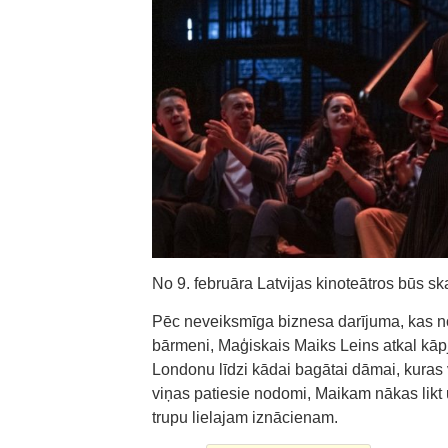
No 9. februāra Latvijas kinoteātros būs s
Pēc neveiksmīga biznesa darījuma, kas no
bārmeni, Maģiskais Maiks Leins atkal kāp
Londonu līdzi kādai bagātai dāmai, kuras 
viņas patiesie nodomi, Maikam nākas likt u
trupu lielajam iznācienam.