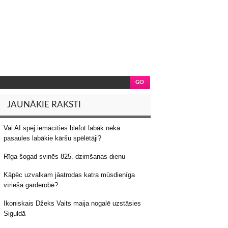
JAUNĀKIE RAKSTI
Vai AI spēj iemācīties blefot labāk nekā
pasaules labākie kāršu spēlētāji?
Rīga šogad svinēs 825. dzimšanas dienu
Kāpēc uzvalkam jāatrodas katra mūsdienīga
vīrieša garderobē?
Ikoniskais Džeks Vaits maija nogalē uzstāsies
Siguldā