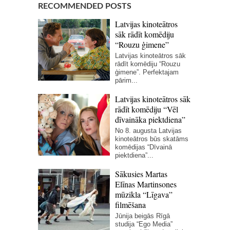
RECOMMENDED POSTS
Latvijas kinoteātros
sāk rādīt komēdiju
“Rouzu ģimene”
Latvijas kinoteātros sāk
rādīt komēdiju “Rouzu
ģimene”. Perfektajam
pārim...
Latvijas kinoteātros sāk
rādīt komēdiju “Vēl
dīvaināka piektdiena”
No 8. augusta Latvijas
kinoteātros būs skatāms
komēdijas “Dīvainā
piektdiena”...
Sākusies Martas
Elīnas Martinsones
mūzikla “Līgava”
filmēšana
Jūnija beigās Rīgā
studija “Ego Media”