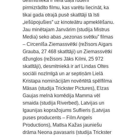
desmitniekā ir liela daļa rudenī
pirmizrādīto filmu, kas varētu liecināt, ka
tikai gada otrajā pusē skatītāji tā īsti
„iešūpojušies” uz kinoteātru apmeklēšanu.
Jau minētajam Janvārim (studija Mistrus
Media) seko abas „sezonas svētku” filmas
– Circenīša Ziemassvētki (režisors Aigars
Grauba, 27 468 skatītāji) un Ziemassvētki
džungļos (režisors Jāks Kilmi, 25 972
skatītāji), desmitniekā ir arī Lindas Oltes
sociāli nozīmīgā un ar septiņām Lielā
Kristapa nominācijām novērtētā spēlfilma
Māsas (studija Trickster Pictures), Elzas
Gaujas melnā komēdija Mamma vēl
smaida (studija Riverbed), Latvijas un
Igaunijas kopražojums Suflieris (Latvijas
puses producents – Film Angels
Productions), Matīsa Kažas jauniešu
drāma Neona pavasaris (studija Trickster