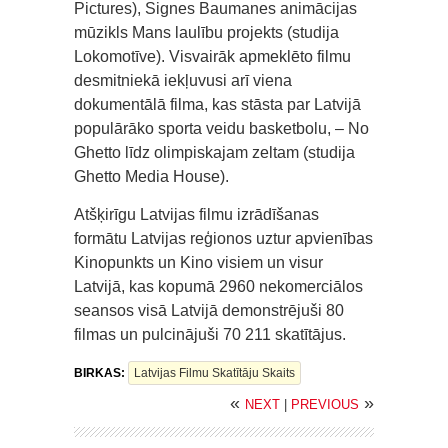
Pictures), Signes Baumanes animācijas
mūzikls Mans laulību projekts (studija
Lokomotīve). Visvairāk apmeklēto filmu
desmitniekā iekļuvusi arī viena
dokumentālā filma, kas stāsta par Latvijā
populārāko sporta veidu basketbolu, – No
Ghetto līdz olimpiskajam zeltam (studija
Ghetto Media House).
Atšķirīgu Latvijas filmu izrādīšanas
formātu Latvijas reģionos uztur apvienības
Kinopunkts un Kino visiem un visur
Latvijā, kas kopumā 2960 nekomerciālos
seansos visā Latvijā demonstrējuši 80
filmas un pulcinājuši 70 211 skatītājus.
BIRKAS:
Latvijas Filmu Skatītāju Skaits
«
»
NEXT
|
PREVIOUS