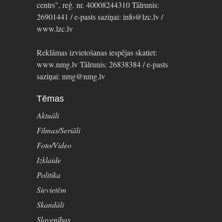
centrs", reģ. nr. 40008244310 Tālrunis:
26901441 / e-pasts saziņai: info@lzc.lv /
www.lzc.lv
Reklāmas izvietošanas iespējas skatiet:
www.nmg.lv Tālrunis: 26838384 / e-pasts
saziņai: nmg@nmg.lv
Tēmas
Aktuāli
Filmas/Seriāli
Foto/Video
Izklaide
Politika
Sievietēm
Skandāli
Slavenības