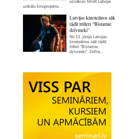
uzsākusi filmēt Latvijai
unikālu kinoprojektu...
Latvijas kinoteātros sāk
rādīt trilleri “Bīstamie
dzīvnieki”
No 13. jūnija Latvijas
kinoteātros sāk rādīt
trilleri “Bīstamie
dzīvnieki”. Zefīra...