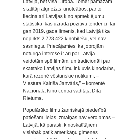
Latvijā, bet visā Eiropā. Tomēr pamazām
skatītāji atgriežas kinoteātros, par to
liecina arī Latvijas kino apmeklējumu
statistika, kas uzrāda pozitīvu tendenci, lai
gan 2019. gada līmenis, kad Latvijā tika
nopirkts 2 723 422 kinobiļešu, vēl nav
sasniegts. Priecājamies, ka joprojām
noturīga interese ir arī par Latvijā
veidotām spēlfilmām, un tradicionāli par
skatītāko Latvijas filmu ir kļuvis kinodarbs,
kurā rezonē vēsturiskie notikumi, –
Viestura Kairiša Janvāris,” – komentē
Nacionālā Kino centra vadītāja Dita
Rietuma.
Populārāko filmu žanriskajā piederībā
patiešām lielas izmaiņas nav vērojamas –
Latvijā, kā parasti, kinoskatītājiem
vislabāk patīk amerikāņu ģimenes