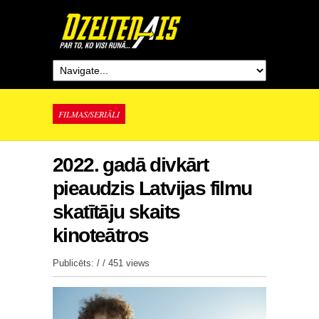
FILMAS/SERIĀLI
2022. gadā divkārt
pieaudzis Latvijas filmu
skatītāju skaits
kinoteātros
Publicēts: / /
451 views