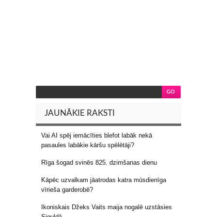
JAUNĀKIE RAKSTI
Vai AI spēj iemācīties blefot labāk nekā
pasaules labākie kāršu spēlētāji?
Rīga šogad svinēs 825. dzimšanas dienu
Kāpēc uzvalkam jāatrodas katra mūsdienīga
vīrieša garderobē?
Ikoniskais Džeks Vaits maija nogalē uzstāsies
Siguldā