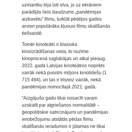
uzmanību bija ļoti sīva, jo uz ekrāniem
parādījās liels daudzums „pandēmijas
aizkavētu” filmu, turklāt pēdējos gados
arvien populārāka kļuvusi filmu skatīšanās
tiešsaistē.
Tomēr kinoteātri ir klasiska
kinoizrādīšanas vieta, to nozīme
kinoprocesā saglabājas un atkal pieaug.
2022. gadā Latvijas kinoteātros nopirkts
vairāk nekā pusotrs miljons kinobiļešu (1
715 494), un tas ir trīsreiz vairāk, nekā
pandēmijas nomocītajā 2021. gadā.
“Aizgājušo gadu tikai nosacīti varam
uzskatīt par atgriešanos normalitātē –
ģeopolitiskie satricinājumi un pandēmijas
ierobežojumu atstātās pēdas filmu
skatīšanās ieradumos ir jūtamas ne tikai