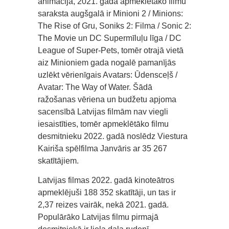
animācija, 2021. gadā apmeklētāko filmu
saraksta augšgalā ir Minioni 2 / Minions:
The Rise of Gru, Soniks 2: Filma / Sonic 2:
The Movie un DC Supermīluļu līga / DC
League of Super-Pets, tomēr otrajā vietā
aiz Minioniem gada nogalē pamanījās
uzlēkt vērienīgais Avatars: Ūdensceļš /
Avatar: The Way of Water. Šādā
ražošanas vēriena un budžetu apjoma
sacensībā Latvijas filmām nav viegli
iesaistīties, tomēr apmeklētāko filmu
desmitnieku 2022. gadā noslēdz Viestura
Kairiša spēlfilma Janvāris ar 35 267
skatītājiem.
Latvijas filmas 2022. gadā kinoteātros
apmeklējuši 188 352 skatītāji, un tas ir
2,37 reizes vairāk, nekā 2021. gadā.
Populārāko Latvijas filmu pirmajā