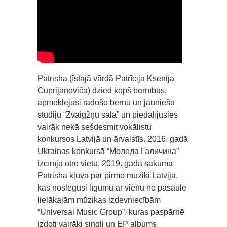
Patrisha (īstajā vārdā Patrīcija Ksenija
Cuprijanoviča) dzied kopš bērnības,
apmeklējusi radošo bērnu un jauniešu
studiju “Zvaigžņu sala” un piedalījusies
vairāk nekā sešdesmit vokālistu
konkursos Latvijā un ārvalstīs. 2016. gadā
Ukrainas konkursā “Молода Галичина”
izcīnīja otro vietu. 2019. gada sākumā
Patrisha kļuva par pirmo mūziķi Latvijā,
kas noslēgusi līgumu ar vienu no pasaulē
lielākajām mūzikas izdevniecībām
“Universal Music Group”, kuras paspārnē
izdoti vairāki singli un EP albums