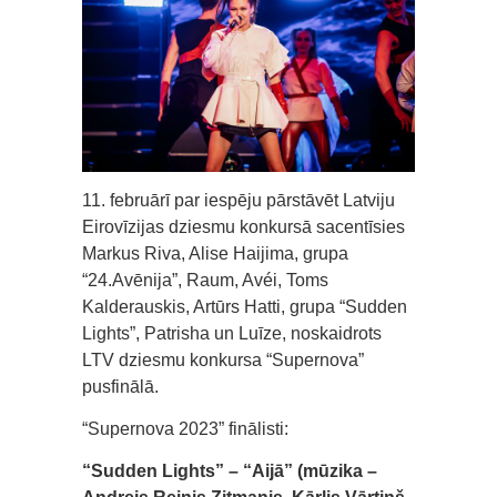
11. februārī par iespēju pārstāvēt Latviju
Eirovīzijas dziesmu konkursā sacentīsies
Markus Riva, Alise Haijima, grupa
“24.Avēnija”, Raum, Avéi, Toms
Kalderauskis, Artūrs Hatti, grupa “Sudden
Lights”, Patrisha un Luīze, noskaidrots
LTV dziesmu konkursa “Supernova”
pusfinālā.
“Supernova 2023” finālisti:
“Sudden Lights” – “Aijā” (mūzika –