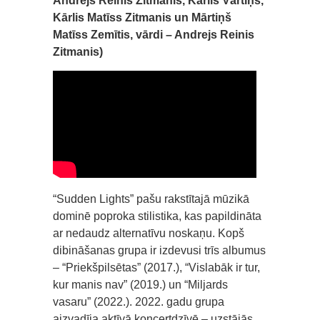
Andrejs Reinis Zitmanis, Kārlis Vārtiņš,
Kārlis Matīss Zitmanis un Mārtiņš
Matīss Zemītis, vārdi – Andrejs Reinis
Zitmanis)
“Sudden Lights” pašu rakstītajā mūzikā
dominē poproka stilistika, kas papildināta
ar nedaudz alternatīvu noskaņu. Kopš
dibināšanas grupa ir izdevusi trīs albumus
– “Priekšpilsētas” (2017.), “Vislabāk ir tur,
kur manis nav” (2019.) un “Miljards
vasaru” (2022.). 2022. gadu grupa
aizvadīja aktīvā koncertdzīvē – uzstājās