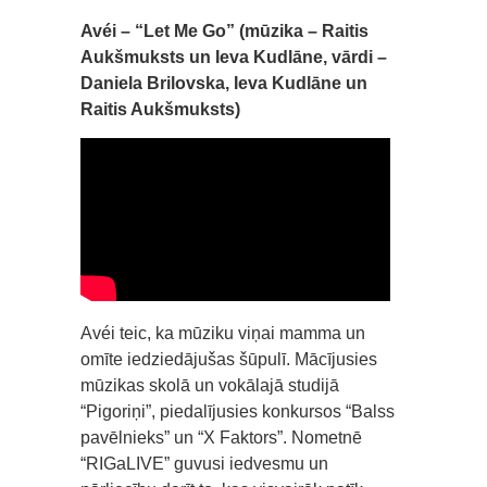
Avéi – “Let Me Go” (mūzika – Raitis
Aukšmuksts un Ieva Kudlāne, vārdi –
Daniela Brilovska, Ieva Kudlāne un
Raitis Aukšmuksts)
Avéi teic, ka mūziku viņai mamma un
omīte iedziedājušas šūpulī. Mācījusies
mūzikas skolā un vokālajā studijā
“Pigoriņi”, piedalījusies konkursos “Balss
pavēlnieks” un “X Faktors”. Nometnē
“RIGaLIVE” guvusi iedvesmu un