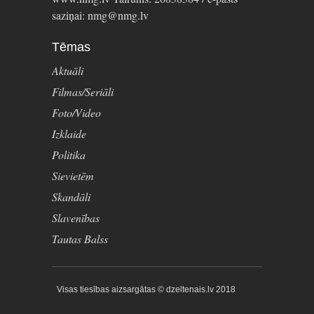
saziņai: nmg@nmg.lv
Tēmas
Aktuāli
Filmas/Seriāli
Foto/Video
Izklaide
Politika
Sievietēm
Skandāli
Slavenības
Tautas Balss
Visas tiesības aizsargātas © dzeltenais.lv 2018