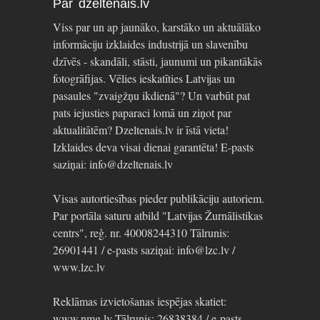
Par dzeltenais.lv
Viss par un ap jaunāko, karstāko un aktuālāko
informāciju izklaides industrijā un slavenību
dzīvēs - skandāli, stāsti, jaunumi un pikantākās
fotogrāfijas. Vēlies ieskatīties Latvijas un
pasaules "zvaigžņu ikdienā"? Un varbūt pat
pats iejusties paparaci lomā un ziņot par
aktualitātēm? Dzeltenais.lv ir īstā vieta!
Izklaides deva visai dienai garantēta! E-pasts
saziņai: info@dzeltenais.lv
Visas autortiesības pieder publikāciju autoriem.
Par portāla saturu atbild "Latvijas Žurnālistikas
centrs", reģ. nr. 40008244310 Tālrunis:
26901441 / e-pasts saziņai: info@lzc.lv /
www.lzc.lv
Reklāmas izvietošanas iespējas skatiet:
www.nmg.lv Tālrunis: 26838384 / e-pasts