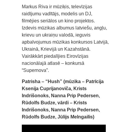
Markus Riva ir mūziķis, televīzijas
raidījumu vadītājs, modelis un DJ,
filmējies seriālos un kino projektos.
Izdevis mūzikas albumus latviešu, angļu,
krievu un ukraiņu valodā, ieguvis
apbalvojumus mūzikas konkursos Latvijā,
Ukrainā, Krievijā un Kazahstānā.
Vairākkārt piedalījies Eirovīzijas
nacionālajā atlasē – konkursā
“Supernova”.
Patrisha – “Hush” (mūzika – Patrīcija
Ksenija Cuprijanoviča, Krists
Indrišonoks, Nanna Prip Pedersen,
Rūdolfs Budze, vārdi – Krists
Indrišonoks, Nanna Prip Pedersen,
Rūdolfs Budze, Jūlijs Melngailis)