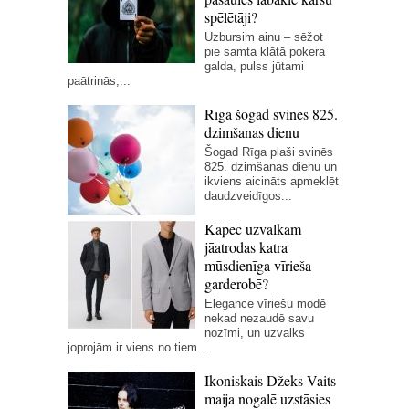
spēlētāji?
Uzbursim ainu – sēžot
pie samta klātā pokera
galda, pulss jūtami
paātrinās,...
Rīga šogad svinēs 825.
dzimšanas dienu
Šogad Rīga plaši svinēs
825. dzimšanas dienu un
ikviens aicināts apmeklēt
daudzveidīgos...
Kāpēc uzvalkam
jāatrodas katra
mūsdienīga vīrieša
garderobē?
Elegance vīriešu modē
nekad nezaudē savu
nozīmi, un uzvalks
joprojām ir viens no tiem...
Ikoniskais Džeks Vaits
maija nogalē uzstāsies