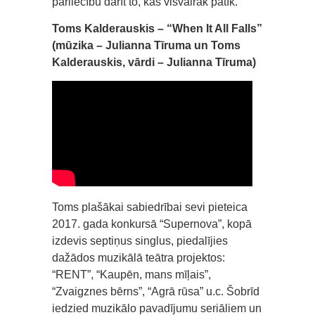
pārliecību darīt to, kas visvairāk patīk.
Toms Kalderauskis – “When It All Falls”
(mūzika – Julianna Tīruma un Toms
Kalderauskis, vārdi – Julianna Tīruma)
Toms plašākai sabiedrībai sevi pieteica
2017. gada konkursā “Supernova”, kopā
izdevis septiņus singlus, piedalījies
dažādos muzikālā teātra projektos:
“RENT”, “Kaupēn, mans mīļais”,
“Zvaigznes bērns”, “Agrā rūsa” u.c. Šobrīd
iedzied muzikālo pavadījumu seriāliem un