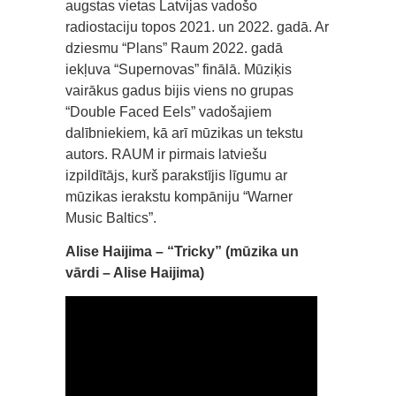
augstas vietas Latvijas vadošo
radiostaciju topos 2021. un 2022. gadā. Ar
dziesmu “Plans” Raum 2022. gadā
iekļuva “Supernovas” finālā. Mūziķis
vairākus gadus bijis viens no grupas
“Double Faced Eels” vadošajiem
dalībniekiem, kā arī mūzikas un tekstu
autors. RAUM ir pirmais latviešu
izpildītājs, kurš parakstījis līgumu ar
mūzikas ierakstu kompāniju “Warner
Music Baltics”.
Alise Haijima – “Tricky” (mūzika un
vārdi – Alise Haijima)