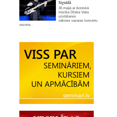
Siguldā
30.maijā ar ikoniskā
mūziķa Džeka Vaita
uzstāšanos
sāksies vasaras koncertu
sezona...