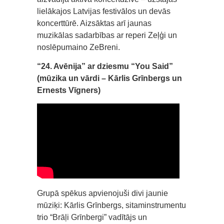
lielākajos Latvijas festivālos un devās
koncerttūrē. Aizsāktas arī jaunas
muzikālas sadarbības ar reperi Zeļģi un
noslēpumaino ZeBreni.
“24. Avēnija” ar dziesmu “You Said”
(mūzika un vārdi – Kārlis Grīnbergs un
Ernests Vīgners)
Grupā spēkus apvienojuši divi jaunie
mūziķi: Kārlis Grīnbergs, sitaminstrumentu
trio “Brāļi Grīnbergi” vadītājs un