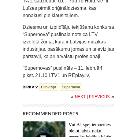
“Nāc sadziedāt” u.c. “You To Hold Me” ir
Luīzes pirmā oriģināldziesma, kas
nonākusi pie klausītājiem.
Dziesmu un izpildītāju iekļūšanu konkursa
“Supernova” pusfinālā noteica LTV
izvēlētā žūrija, kurā ir Latvijas mūzikas
industrijas, pasākumu jomas un televīzijas
pārstāvji, kā arī ārvalstu profesionāļi.
“Supernovas” pusfināls – 11. februārī
plkst. 21.10 LTV1 un REplay.lv.
BIRKAS:
Eirovīzija
Supernova
«
»
NEXT
|
PREVIOUS
RECOMMENDED POSTS
Vai AI spēj iemācīties
blefot labāk nekā
pasaules labākie kāršu