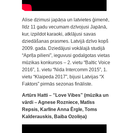
Alise dzimusi japāņa un latvietes ģimenē,
līdz 11 gadu vecumam dzīvojusi Japānā,
kur, izpildot karaoki, atklājusi savas
dziedāšanas prasmes. Latvijā dzīvo kopš
2009. gada. Dziedājusi vokālajā studijā
“Aprīļa pilieni”, ieguvusi godalgotas vietas
mūzikas konkursos – 2. vietu “Baltic Voice
2016”, 1. vietu “Nida Intercomm 2015”, 1.
vietu “Klaipeda 2017”, bijusi Latvijas “X
Faktors” pirmās sezonas fināliste.
Artūrs Hatti – “Love Vibes” (mūzika un
vārdi – Agnese Rozniece, Matīss
Repsis, Karlīne Anna Ērgle, Toms
Kalderauskis, Baiba Ozoliņa)