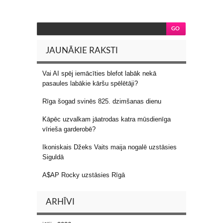
JAUNĀKIE RAKSTI
Vai AI spēj iemācīties blefot labāk nekā
pasaules labākie kāršu spēlētāji?
Rīga šogad svinēs 825. dzimšanas dienu
Kāpēc uzvalkam jāatrodas katra mūsdienīga
vīrieša garderobē?
Ikoniskais Džeks Vaits maija nogalē uzstāsies
Siguldā
A$AP Rocky uzstāsies Rīgā
ARHĪVI