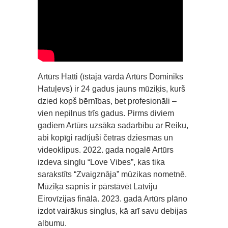
Artūrs Hatti (īstajā vārdā Artūrs Dominiks
Hatuļevs) ir 24 gadus jauns mūziķis, kurš
dzied kopš bērnības, bet profesionāli –
vien nepilnus trīs gadus. Pirms diviem
gadiem Artūrs uzsāka sadarbību ar Reiku,
abi kopīgi radījuši četras dziesmas un
videoklipus. 2022. gada nogalē Artūrs
izdeva singlu “Love Vibes”, kas tika
sarakstīts “Zvaigznāja” mūzikas nometnē.
Mūziķa sapnis ir pārstāvēt Latviju
Eirovīzijas finālā. 2023. gadā Artūrs plāno
izdot vairākus singlus, kā arī savu debijas
albumu.