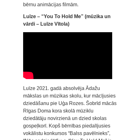
bērnu animācijas filmām.
Luīze – “You To Hold Me” (mūzika un
vārdi – Luīze Vītola)
Luīze 2021. gadā absolvēja Ādažu
mākslas un mūzikas skolu, kur mācījusies
dziedāšanu pie Uģa Rozes. Šobrīd mācās
Rīgas Doma kora skolā mūziklu
dziedātāju novirzienā un dzied skolas
gospeļkorī. Kopš bērnības piedalījusies
vokālistu konkursos “Balss pavēlnieks”,