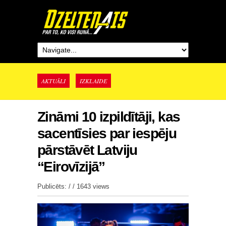
AKTUĀLI
IZKLAIDE
Zināmi 10 izpildītāji, kas
sacentīsies par iespēju
pārstāvēt Latviju
“Eirovīzijā”
Publicēts: / /
1643 views