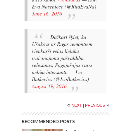
Eva Naseniece (@RitaEvaNa)
June 16, 2016
Dažkārt šķiet, ka
Ušakovs ar Rīgas remontiem
vienkārši vēlas lielāku
izaicinājumu pašvaldību
vēlēšanās. Pagājušajās vairs
nebija intersanti.
— Ivo
Butkevičs (@IvoButkevics)
August 19, 2016
«
»
NEXT
|
PREVIOUS
RECOMMENDED POSTS