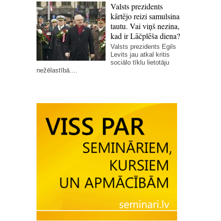
Valsts prezidents
kārtējo reizi samulsina
tautu. Vai viņš nezina,
kad ir Lāčplēša diena?
Valsts prezidents Egils
Levits jau atkal kritis
sociālo tīklu lietotāju
nežēlastībā....