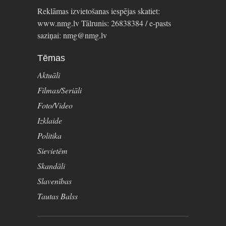
Reklāmas izvietošanas iespējas skatiet:
www.nmg.lv Tālrunis: 26838384 / e-pasts
saziņai: nmg@nmg.lv
Tēmas
Aktuāli
Filmas/Seriāli
Foto/Video
Izklaide
Politika
Sievietēm
Skandāli
Slavenības
Tautas Balss