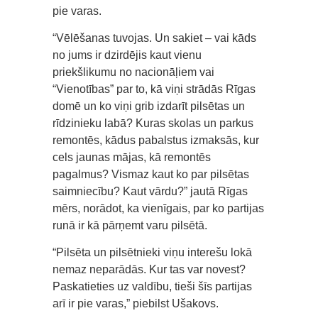
pie varas.
“Vēlēšanas tuvojas. Un sakiet – vai kāds
no jums ir dzirdējis kaut vienu
priekšlikumu no nacionāļiem vai
“Vienotības” par to, kā viņi strādās Rīgas
domē un ko viņi grib izdarīt pilsētas un
rīdzinieku labā? Kuras skolas un parkus
remontēs, kādus pabalstus izmaksās, kur
cels jaunas mājas, kā remontēs
pagalmus? Vismaz kaut ko par pilsētas
saimniecību? Kaut vārdu?” jautā Rīgas
mērs, norādot, ka vienīgais, par ko partijas
runā ir kā pārņemt varu pilsētā.
“Pilsēta un pilsētnieki viņu interešu lokā
nemaz neparādās. Kur tas var novest?
Paskatieties uz valdību, tieši šīs partijas
arī ir pie varas,” piebilst Ušakovs.