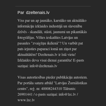
Par dzeltenais.lv
Viss par un ap jaunāko, karstāko un aktuālāko
informāciju izklaides industrijā un slavenību
dzīvēs - skandāli, stāsti, jaunumi un pikantākās
fotogrāfijas. Vēlies ieskatīties Latvijas un
pasaules "zvaigžņu ikdienā"? Un varbūt pat
pats iejusties paparaci lomā un ziņot par
aktualitātēm? Dzeltenais.lv ir īstā vieta!
Izklaides deva visai dienai garantēta! E-pasts
saziņai: info@dzeltenais.lv
Visas autortiesības pieder publikāciju autoriem.
Par portāla saturu atbild "Latvijas Žurnālistikas
centrs", reģ. nr. 40008244310 Tālrunis:
26901441 / e-pasts saziņai: info@lzc.lv /
www.lzc.lv