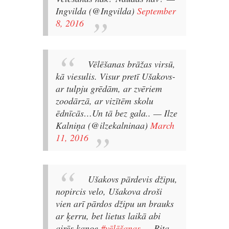
Ingvilda (@Ingvilda)
September
8, 2016
Vēlēšanas brāžas virsū,
kā viesulis. Visur pretī Ušakovs-
ar tulpju grēdām, ar zvēriem
zoodārzā, ar vizītēm skolu
ēdnīcās…Un tā bez gala..
— Ilze
Kalniņa (@ilzekalninaa)
March
11, 2016
Ušakovs pārdevis džipu,
nopircis velo, Ušakova droši
vien arī pārdos džipu un brauks
ar ķerru, bet lietus laikā abi
airēs kanoe
#vēlēšanas
— Rita