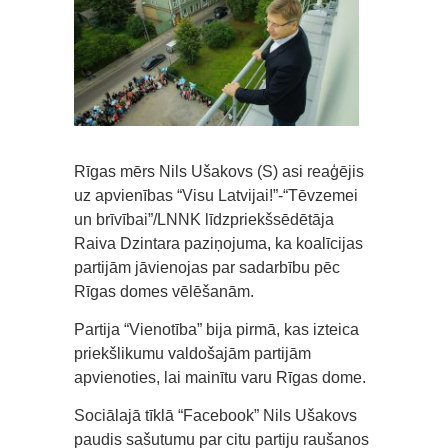
Rīgas mērs Nils Ušakovs (S) asi reaģējis
uz apvienības “Visu Latvijai!”-“Tēvzemei
un brīvībai”/LNNK līdzpriekšsēdētāja
Raiva Dzintara paziņojuma, ka koalīcijas
partijām jāvienojas par sadarbību pēc
Rīgas domes vēlēšanām.
Partija “Vienotība” bija pirmā, kas izteica
priekšlikumu valdošajām partijām
apvienoties, lai mainītu varu Rīgas dome.
Sociālajā tīklā “Facebook” Nils Ušakovs
paudis sašutumu par citu partiju raušanos