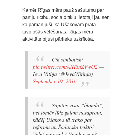
Kamēr Rīgas mērs pauž sašutumu par
partiju rīcību, sociālo tīklu lietotāji jau sen
kā pamanījuši, ka Ušakovam prātā
tuvojošās vēlēšanas. Rīgas mēra
aktivitāte bijusi pārlieku uzkrītoša.
Cik simboliski
pic.twitter.com/AlH8nZVwO2
—
Ieva Vītiņa (@IevaViitinja)
September 19, 2016
Sajutos visai “blonda”,
bet tomēr līdz galam nesaprotu,
kādēļ Ušakovs tā trako par
reformu un Šadurska teikto?
Vēlēšanas nāk? Naudas nav?
—