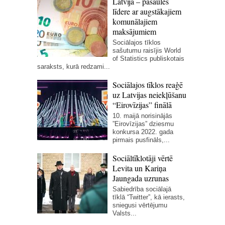
Latvija – pasaules
līdere ar augstākajiem
komunālajiem
maksājumiem
Sociālajos tīklos
sašutumu raisījis World
of Statistics publiskotais
saraksts, kurā redzami...
Sociālajos tīklos reaģē
uz Latvijas neiekļūšanu
“Eirovīzijas” finālā
10. maijā norisinājās
”Eirovīzijas” dziesmu
konkursa 2022. gada
pirmais pusfināls,...
Sociāltīklotāji vērtē
Levita un Kariņa
Jaungada uzrunas
Sabiedrība sociālajā
tīklā “Twitter”, kā ierasts,
sniegusi vērtējumu
Valsts...