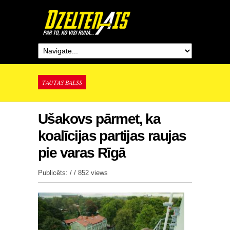
TAUTAS BALSS
Ušakovs pārmet, ka
koalīcijas partijas raujas
pie varas Rīgā
Publicēts: / /
852 views