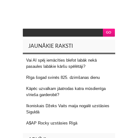
JAUNĀKIE RAKSTI
Vai AI spēj iemācīties blefot labāk nekā
pasaules labākie kāršu spēlētāji?
Rīga šogad svinēs 825. dzimšanas dienu
Kāpēc uzvalkam jāatrodas katra mūsdienīga
vīrieša garderobē?
Ikoniskais Džeks Vaits maija nogalē uzstāsies
Siguldā
A$AP Rocky uzstāsies Rīgā