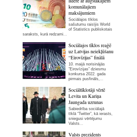
līdere ar augstākajiem
komunālajiem
maksājumiem
Sociālajos tīklos
sašutumu raisījis World
of Statistics publiskotais
saraksts, kurā redzami...
Sociālajos tīklos reaģē
uz Latvijas neiekļūšanu
“Eirovīzijas” finālā
10. maijā norisinājās
”Eirovīzijas” dziesmu
konkursa 2022. gada
pirmais pusfināls,...
Sociāltīklotāji vērtē
Levita un Kariņa
Jaungada uzrunas
Sabiedrība sociālajā
tīklā “Twitter”, kā ierasts,
sniegusi vērtējumu
Valsts...
Valsts prezidents