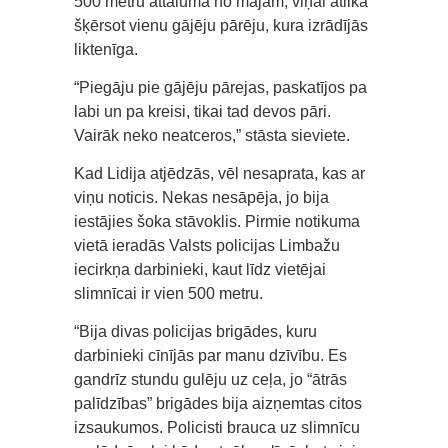
500 metru attālumā no mājām, viņai atlika
šķērsot vienu gājēju pārēju, kura izrādījās
liktenīga.
“Piegāju pie gājēju pārejas, paskatījos pa
labi un pa kreisi, tikai tad devos pāri.
Vairāk neko neatceros,” stāsta sieviete.
Kad Lidija atjēdzās, vēl nesaprata, kas ar
viņu noticis. Nekas nesāpēja, jo bija
iestājies šoka stāvoklis. Pirmie notikuma
vietā ieradās Valsts policijas Limbažu
iecirkņa darbinieki, kaut līdz vietējai
slimnīcai ir vien 500 metru.
“Bija divas policijas brigādes, kuru
darbinieki cīnījās par manu dzīvību. Es
gandrīz stundu gulēju uz ceļa, jo “ātrās
palīdzības” brigādes bija aizņemtas citos
izsaukumos. Policisti brauca uz slimnīcu