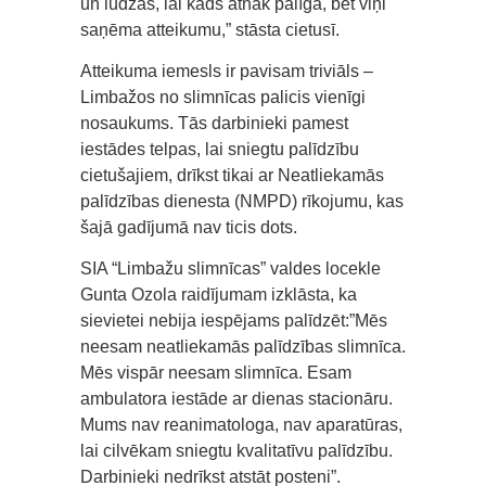
un lūdzās, lai kāds atnāk palīgā, bet viņi
saņēma atteikumu,” stāsta cietusī.
Atteikuma iemesls ir pavisam triviāls –
Limbažos no slimnīcas palicis vienīgi
nosaukums. Tās darbinieki pamest
iestādes telpas, lai sniegtu palīdzību
cietušajiem, drīkst tikai ar Neatliekamās
palīdzības dienesta (NMPD) rīkojumu, kas
šajā gadījumā nav ticis dots.
SIA “Limbažu slimnīcas” valdes locekle
Gunta Ozola raidījumam izklāsta, ka
sievietei nebija iespējams palīdzēt:”Mēs
neesam neatliekamās palīdzības slimnīca.
Mēs vispār neesam slimnīca. Esam
ambulatora iestāde ar dienas stacionāru.
Mums nav reanimatologa, nav aparatūras,
lai cilvēkam sniegtu kvalitatīvu palīdzību.
Darbinieki nedrīkst atstāt posteni”.