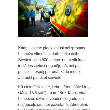
Kāda sieviete piedzīvojusi neizprotamu
Limbažu slimnīcas darbinieku rīcību.
Sieviete vien 500 metrus no medicīnas
iestādes cietusi negadījumā, bet pat
policisti nespēj pierunāt kādu mediķi
atbraukt palīdzēt sievietei.
Kā cietusī sieviete, četru bērnu māte Lidija
stāsta TV3 raidījumam “Bez Tabu”, viņa
Limbažos dzīvo divpadsmito gadu, un
mājupceļš jau labi pazīstams. Atrodoties