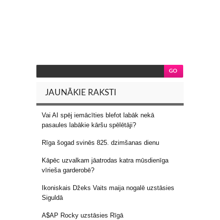
JAUNĀKIE RAKSTI
Vai AI spēj iemācīties blefot labāk nekā
pasaules labākie kāršu spēlētāji?
Rīga šogad svinēs 825. dzimšanas dienu
Kāpēc uzvalkam jāatrodas katra mūsdienīga
vīrieša garderobē?
Ikoniskais Džeks Vaits maija nogalē uzstāsies
Siguldā
A$AP Rocky uzstāsies Rīgā