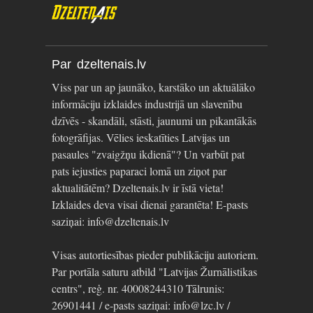
Par dzeltenais.lv
Viss par un ap jaunāko, karstāko un aktuālāko
informāciju izklaides industrijā un slavenību
dzīvēs - skandāli, stāsti, jaunumi un pikantākās
fotogrāfijas. Vēlies ieskatīties Latvijas un
pasaules "zvaigžņu ikdienā"? Un varbūt pat
pats iejusties paparaci lomā un ziņot par
aktualitātēm? Dzeltenais.lv ir īstā vieta!
Izklaides deva visai dienai garantēta! E-pasts
saziņai: info@dzeltenais.lv
Visas autortiesības pieder publikāciju autoriem.
Par portāla saturu atbild "Latvijas Žurnālistikas
centrs", reģ. nr. 40008244310 Tālrunis:
26901441 / e-pasts saziņai: info@lzc.lv /