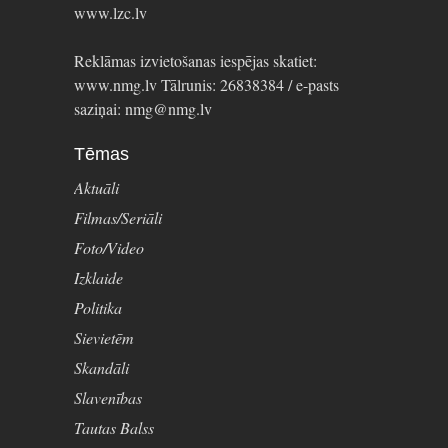
www.lzc.lv
Reklāmas izvietošanas iespējas skatiet:
www.nmg.lv Tālrunis: 26838384 / e-pasts
saziņai: nmg@nmg.lv
Tēmas
Aktuāli
Filmas/Seriāli
Foto/Video
Izklaide
Politika
Sievietēm
Skandāli
Slavenības
Tautas Balss