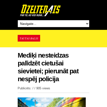
TAUTAS BALSS
Mediķi nesteidzas
palīdzēt cietušai
sievietei; pierunāt pat
nespēj policija
Publicēts: / /
905 views