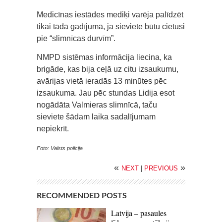
Medicīnas iestādes mediķi varēja palīdzēt
tikai tādā gadījumā, ja sieviete būtu cietusi
pie “slimnīcas durvīm”.
NMPD sistēmas informācija liecina, ka
brigāde, kas bija ceļā uz citu izsaukumu,
avārijas vietā ieradās 13 minūtes pēc
izsaukuma. Jau pēc stundas Lidija esot
nogādāta Valmieras slimnīcā, taču
sieviete šādam laika sadalījumam
nepiekrīt.
Foto: Valsts policija
«
»
NEXT
|
PREVIOUS
RECOMMENDED POSTS
Latvija – pasaules