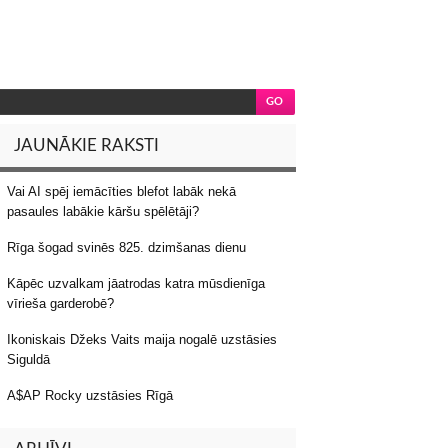
JAUNĀKIE RAKSTI
Vai AI spēj iemācīties blefot labāk nekā
pasaules labākie kāršu spēlētāji?
Rīga šogad svinēs 825. dzimšanas dienu
Kāpēc uzvalkam jāatrodas katra mūsdienīga
vīrieša garderobē?
Ikoniskais Džeks Vaits maija nogalē uzstāsies
Siguldā
A$AP Rocky uzstāsies Rīgā