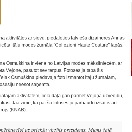
a aktivitātes ar sievu, piedaloties latviešu dizaineres Annas
licēta itāļu modes žurnāla “Collezioni Haute Couture” lapās,
Anna Osmuškina ir viena no Latvijas modes māksliniecēm, ar
ta Vējone, pasūtot sev tērpus. Fotosesija tapa šīs
ēlāk Osmuškina piedāvāja foto izmantot itāļu žurnālam,
otosesiju neesot saņemta.
iālajām aktivitātēm, liela daļa gan pārmet Vējoņa uzvedību,
ākas. Jāatzīmē, ka par šo fotosesiju pārbaudi uzsācis arī
rojs (KNAB).
 mērķtiecīgi uz priekšu virzījis prezidents. Mums šajā