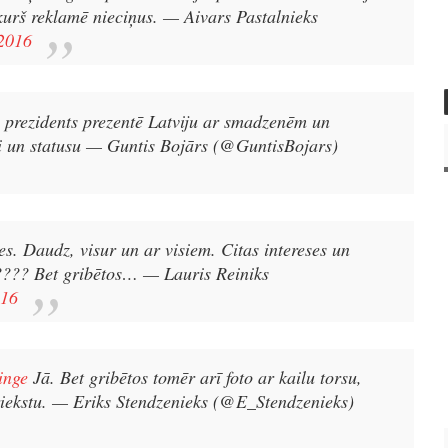
kurš reklamē nieciņus.
— Aivars Pastalnieks
2016
ts prezidents prezentē Latviju ar smadzenēm un
 un statusu
— Guntis Bojārs (@GuntisBojars)
s. Daudz, visur un ar visiem. Citas intereses un
???? Bet gribētos…
— Lauris Reiniks
016
inge
Jā. Bet gribētos tomēr arī foto ar kailu torsu,
iekstu.
— Eriks Stendzenieks (@E_Stendzenieks)