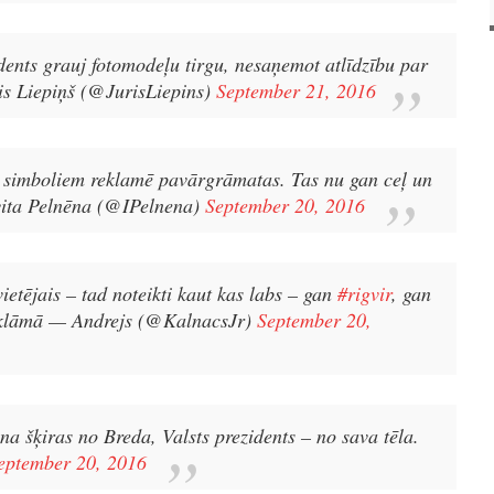
dents grauj fotomodeļu tirgu, nesaņemot atlīdzību par
is Liepiņš (@JurisLiepins)
September 21, 2016
ts simboliem reklamē pavārgrāmatas. Tas nu gan ceļ un
ita Pelnēna (@IPelnena)
September 20, 2016
vietējais – tad noteikti kaut kas labs – gan
#rigvir
, gan
eklāmā
— Andrejs (@KalnacsJr)
September 20,
a šķiras no Breda, Valsts prezidents – no sava tēla.
eptember 20, 2016