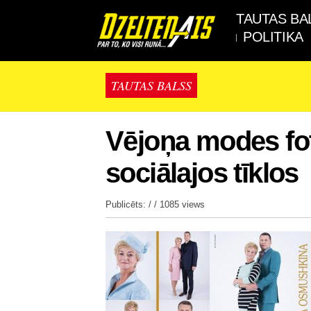
TAUTAS BA
POLITIKA
TAUTAS BALSS
Vējoņa modes fot
sociālajos tīklos
Publicēts: / /
1085 views