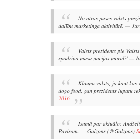
No otras puses valsts prezi
dalību marketinga aktivitātē.
— Jur
Valsts prezidents pie Vals
spodrina mūsu nācijas morāli!
— Iv
Klaunu valsts, ja kaut kas 
dogo food, gan prezidents lupatu r
2016
Īsumā par aktuālo: Andželin
Pavisam.
— Galzons (@Galzons)
S