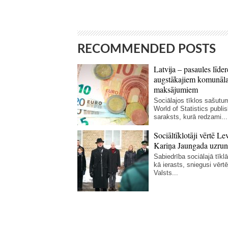
RECOMMENDED POSTS
Latvija – pasaules līder
augstākajiem komunāl
maksājumiem
Sociālajos tīklos sašutum
World of Statistics publi
saraksts, kurā redzami...
Sociāltīklotāji vērtē Le
Kariņa Jaungada uzrun
Sabiedrība sociālajā tīklā 
kā ierasts, sniegusi vērt
Valsts...