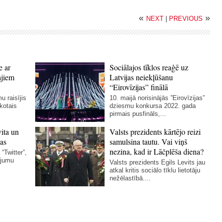
«
»
NEXT
|
PREVIOUS
e ar
Sociālajos tīklos reaģē uz
ajiem
Latvijas neiekļūšanu
“Eirovīzijas” finālā
u raisījis
10. maijā norisinājās ”Eirovīzijas”
skotais
dziesmu konkursa 2022. gada
pirmais pusfināls,...
vita un
Valsts prezidents kārtējo reizi
as
samulsina tautu. Vai viņš
nezina, kad ir Lāčplēša diena?
“Twitter”,
ējumu
Valsts prezidents Egils Levits jau
atkal kritis sociālo tīklu lietotāju
nežēlastībā....