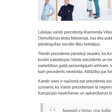
Latvijas valsts prezidenta Raimonda Vējoņ
Osmuškinas tērpu fotosesijā, kas tika pub
pārsteigušas sociālo tīklu lietotājus.
Tikmēr prezidenta pārstāvji skaidro, ka 
kurām sadarbojas Valsts prezidents un Ive
sadarbības gaitā personīgajam arhīvam. V
kam prezidents neiebilda. Atlīdzība par f
Kamēr vieni ir sajūsmā par prezidenta soc
uzsverot, ka Valsts prezidentam tā nepien
Korupcijas novēršanas un apkarošanas bi
Igaunijā e-lietas visu laiku