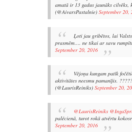
amatā ir 13 gadus jaunāks cilvēks, 
(@AivarsPastalnie)
September 20, 
Ļoti jau gribētos, lai Vals
prasmēm…. ne tikai ar savu rumpīti
September 20, 2016
Vējoņa kungam patīk fočētie
aktivitātes neesmu pamanījis. ????
(@LaurisReiniks)
September 20, 2
@LaurisReiniks
@IngaSpr
palēcienā, turot rokā atvērtu kokosr
September 20, 2016