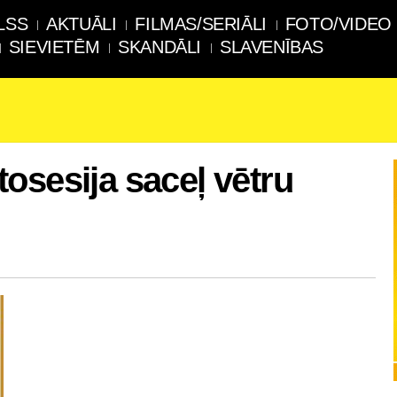
LSS
AKTUĀLI
FILMAS/SERIĀLI
FOTO/VIDEO
SIEVIETĒM
SKANDĀLI
SLAVENĪBAS
osesija saceļ vētru