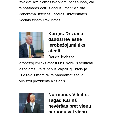
izveidot līdz Ziemassvētkiem, bet šaubos, vai
tā nostrādās četrus gadus, intervijā “Rīta
Panorāma” izteicās Latvijas Universitātes
Sociālo zinātņu fakultātes...
Kariņš: Drīzumā
daudzi ieviestie
ierobežojumi tiks
atcelti
Daudzi ieviestie
ierobežojumi tiks atcelti un Covid-19 serifikāti,
iespējams, vairs nebūs vajadzīgi, intervijā
LTV raidījumam “Rīta panorāma” sacīja
Ministru prezidents Krišjānis...
Normunds Vilnītis:
Tagad Kariņš
nevēršas pret vienu
personu vai vienu