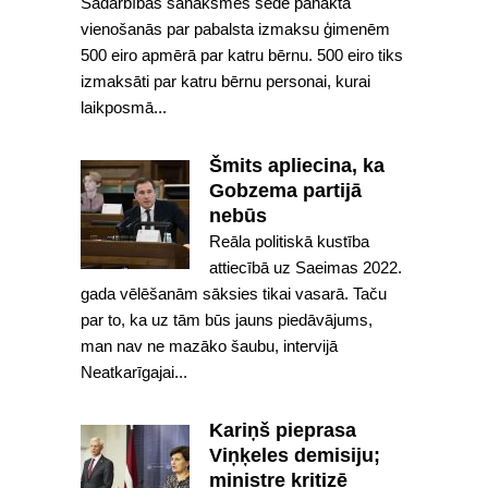
Sadarbības sanāksmes sēdē panākta
vienošanās par pabalsta izmaksu ģimenēm
500 eiro apmērā par katru bērnu. 500 eiro tiks
izmaksāti par katru bērnu personai, kurai
laikposmā...
Šmits apliecina, ka
Gobzema partijā
nebūs
Reāla politiskā kustība
attiecībā uz Saeimas 2022.
gada vēlēšanām sāksies tikai vasarā. Taču
par to, ka uz tām būs jauns piedāvājums,
man nav ne mazāko šaubu, intervijā
Neatkarīgajai...
Kariņš pieprasa
Viņķeles demisiju;
ministre kritizē