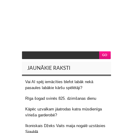
JAUNĀKIE RAKSTI
Vai AI spēj iemācīties blefot labāk nekā
pasaules labākie kāršu spēlētāji?
Rīga šogad svinēs 825. dzimšanas dienu
Kāpēc uzvalkam jāatrodas katra mūsdienīga
vīrieša garderobē?
Ikoniskais Džeks Vaits maija nogalē uzstāsies
Siguldā