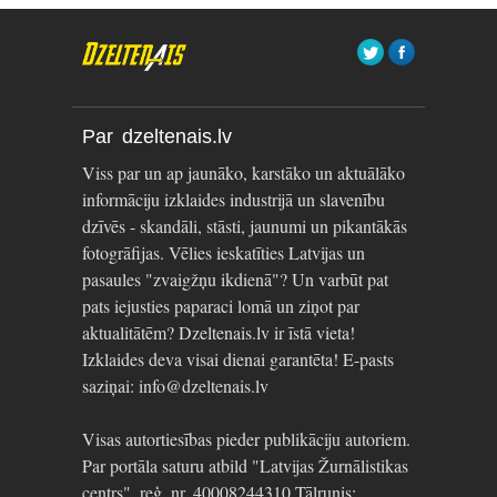
Par dzeltenais.lv
Viss par un ap jaunāko, karstāko un aktuālāko
informāciju izklaides industrijā un slavenību
dzīvēs - skandāli, stāsti, jaunumi un pikantākās
fotogrāfijas. Vēlies ieskatīties Latvijas un
pasaules "zvaigžņu ikdienā"? Un varbūt pat
pats iejusties paparaci lomā un ziņot par
aktualitātēm? Dzeltenais.lv ir īstā vieta!
Izklaides deva visai dienai garantēta! E-pasts
saziņai: info@dzeltenais.lv
Visas autortiesības pieder publikāciju autoriem.
Par portāla saturu atbild "Latvijas Žurnālistikas
centrs", reģ. nr. 40008244310 Tālrunis: