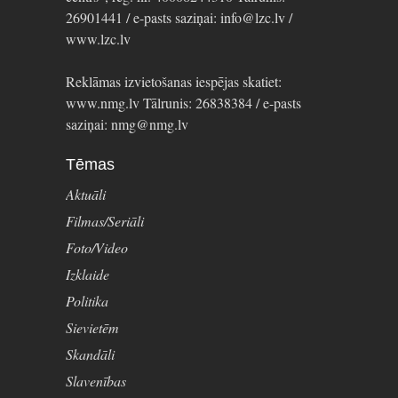
26901441 / e-pasts saziņai: info@lzc.lv /
www.lzc.lv
Reklāmas izvietošanas iespējas skatiet:
www.nmg.lv Tālrunis: 26838384 / e-pasts
saziņai: nmg@nmg.lv
Tēmas
Aktuāli
Filmas/Seriāli
Foto/Video
Izklaide
Politika
Sievietēm
Skandāli
Slavenības