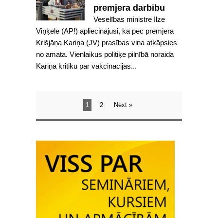
premjera darbību
Veselības ministre Ilze
Viņķele (AP!) apliecinājusi, ka pēc premjera
Krišjāņa Kariņa (JV) prasības viņa atkāpsies
no amata. Vienlaikus politiķe pilnībā noraida
Kariņa kritiku par vakcinācijas...
1
2
Next »