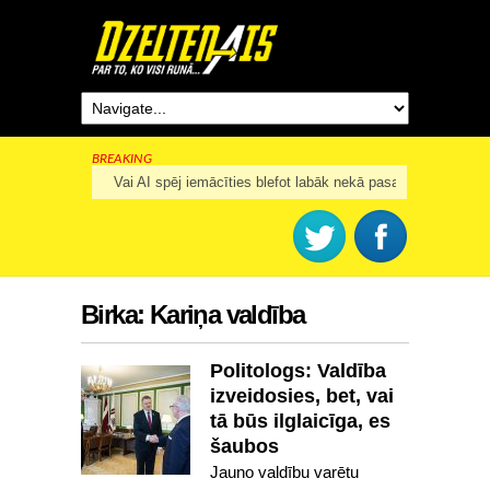
BREAKING
Rīga šogad svinēs 825. dzimšanas dienu
Birka:
Kariņa valdība
Politologs: Valdība
izveidosies, bet, vai
tā būs ilglaicīga, es
šaubos
Jauno valdību varētu