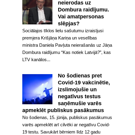
neierodas uz
Dombura raidījumu.
Vai amatpersonas
slēpjas?
Sociālajos tīklos lielu sašutumu izraisījusi
premjera Krišjāņa Kariņa un veselības
ministra Daniela Pavļuta neierašanās uz Jāņa
Dombura raidījumu “Kas notiek Latvijā?”, kas
LTV kanālos...
No šodienas pret
Covid-19 vakcinētie,
izslimojušie un
negatīvus testus
saņēmušie varēs
apmeklēt publiskus pasākumus
No šodienas, 15. jūnija, publiskus pasākumus
varēs apmeklēt arī cilvēki ar negatīvu Covid-
19 testu. Savukārt bērniem līdz 12 gadu