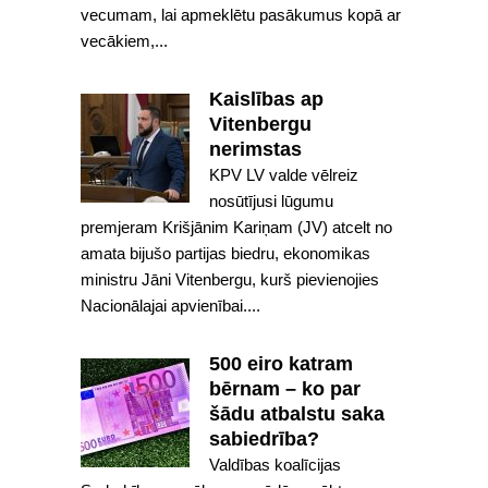
vecumam, lai apmeklētu pasākumus kopā ar
vecākiem,...
Kaislības ap
Vitenbergu
nerimstas
KPV LV valde vēlreiz
nosūtījusi lūgumu
premjeram Krišjānim Kariņam (JV) atcelt no
amata bijušo partijas biedru, ekonomikas
ministru Jāni Vitenbergu, kurš pievienojies
Nacionālajai apvienībai....
500 eiro katram
bērnam – ko par
šādu atbalstu saka
sabiedrība?
Valdības koalīcijas