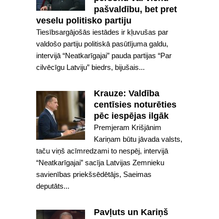
pašvaldību, bet pret
veselu politisko partiju
Tiesībsargājošās iestādes ir kļuvušas par
valdošo partiju politiskā pasūtījuma galdu,
intervijā “Neatkarīgajai” pauda partijas “Par
cilvēcīgu Latviju” biedrs, bijušais...
Krauze: Valdība
centīsies noturēties
pēc iespējas ilgāk
Premjeram Krišjānim
Kariņam būtu jāvada valsts,
taču viņš acīmredzami to nespēj, intervijā
“Neatkarīgajai” sacīja Latvijas Zemnieku
savienības priekšsēdētājs, Saeimas
deputāts...
Pavļuts un Kariņš