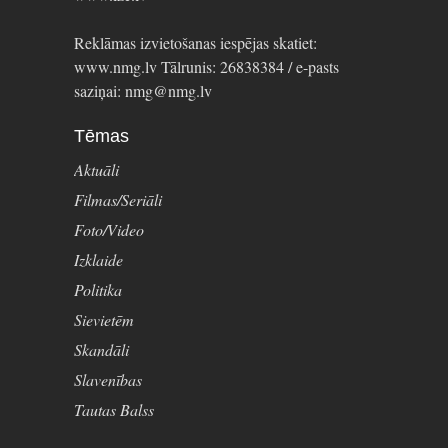
Reklāmas izvietošanas iespējas skatiet:
www.nmg.lv Tālrunis: 26838384 / e-pasts
saziņai: nmg@nmg.lv
Tēmas
Aktuāli
Filmas/Seriāli
Foto/Video
Izklaide
Politika
Sievietēm
Skandāli
Slavenības
Tautas Balss