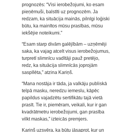
prognozēs: “Visi ierobežojumi, ko esam
pieņēmuši, balstīti uz prognozēm. Ja
redzam, ka situācija mainās, pilnīgi loģiski
būtu, ka mainītos mūsu prasības, mūsu
iekšējie noteikumi.”
“Esam starp divām galējībām – uzņēmēji
saka, ka vajag atcelt visus ierobežojumus,
turpretī slimnīcu vadītāji pauž pretējo,
redz, ka situācija slimnīcās joprojām
saspīlēta,” atzina Kariņš.
“Mana nostāja ir tāda, ja valkāju publiskā
telpā masku, neredzu iemeslu, kāpēc
papildus vajadzētu sertifikātu tajā vietā
prasīt. Tie ir, piemēram, veikali, kur ir gan
kvadrātmetru ierobežojumi, gan prasība
vilkt maskas,” izteicās premjers.
Kariņš uzsvēra, ka būtu jāsaprot, kur un