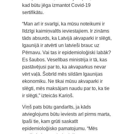
kad būtu jēga izmantot Covid-19
sertifikātu.
“Man arī ir svarīgi, ka mūsu noteikumi ir
līdzīgi kaimiņvaltīs ieviestajiem. Ir zināms
tāds absurds, ka Latvijā akvaparki ir slēgti,
Igaunijā ir atvērti un latvieši brauc uz
Pērnavu. Vai tas ir epidemioloģiski labāk?
Es šaubos. Veselības ministrija ir tā, kas
pastāvējusi par to, ka akvaparkus nevar
vērt vaļā. Šobrīd mēs sildām Igaunijas
ekonomiku. Ne tikai mūsu akvaparki ir
slēgti, mēs maksājam naudu par to, ka tie
ir slēgti,” izteicās Kariņš.
Viņš pats būtu gandarīts, ja kāds
atvieglojums būtu ieviests arī pirms marta,
īpaši tie, kam grūti saskatīt
epidemioloģisko pamatojumu. “Mēs