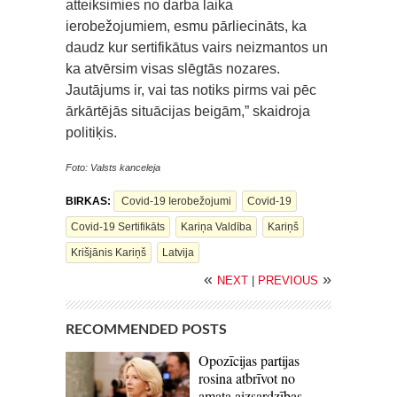
atteiksimies no darba laika
ierobežojumiem, esmu pārliecināts, ka
daudz kur sertifikātus vairs neizmantos un
ka atvērsim visas slēgtās nozares.
Jautājums ir, vai tas notiks pirms vai pēc
ārkārtējās situācijas beigām,” skaidroja
politiķis.
Foto: Valsts kanceleja
BIRKAS:
Covid-19 Ierobežojumi
Covid-19
Covid-19 Sertifikāts
Kariņa Valdība
Kariņš
Krišjānis Kariņš
Latvija
«
»
NEXT
|
PREVIOUS
RECOMMENDED POSTS
Opozīcijas partijas
rosina atbrīvot no
amata aizsardzības