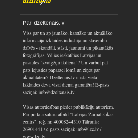
Par dzeltenais.lv
Viss par un ap jaunāko, karstāko un aktuālāko
informāciju izklaides industrijā un slavenību
dzīvēs - skandāli, stāsti, jaunumi un pikantākās
fotogrāfijas. Vēlies ieskatīties Latvijas un
pasaules "zvaigžņu ikdienā"? Un varbūt pat
pats iejusties paparaci lomā un ziņot par
aktualitātēm? Dzeltenais.lv ir īstā vieta!
Izklaides deva visai dienai garantēta! E-pasts
saziņai: info@dzeltenais.lv
Visas autortiesības pieder publikāciju autoriem.
Par portāla saturu atbild "Latvijas Žurnālistikas
centrs", reģ. nr. 40008244310 Tālrunis:
26901441 / e-pasts saziņai: info@lzc.lv /
www.lzc.lv