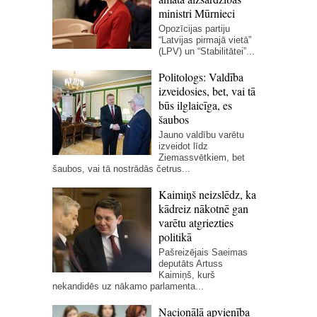
ministri Mūrnieci
Opozīcijas partiju
“Latvijas pirmajā vietā”
(LPV) un “Stabilitātei”...
Politologs: Valdība
izveidosies, bet, vai tā
būs ilglaicīga, es
šaubos
Jauno valdību varētu
izveidot līdz
Ziemassvētkiem, bet
šaubos, vai tā nostrādās četrus...
Kaimiņš neizslēdz, ka
kādreiz nākotnē gan
varētu atgriezties
politikā
Pašreizējais Saeimas
deputāts Artuss
Kaimiņš, kurš
nekandidēs uz nākamo parlamenta...
Nacionālā apvienība