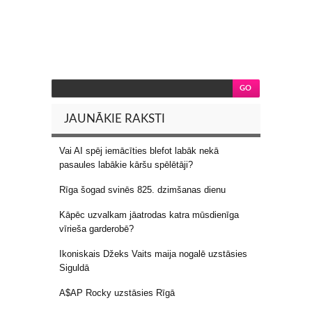
JAUNĀKIE RAKSTI
Vai AI spēj iemācīties blefot labāk nekā
pasaules labākie kāršu spēlētāji?
Rīga šogad svinēs 825. dzimšanas dienu
Kāpēc uzvalkam jāatrodas katra mūsdienīga
vīrieša garderobē?
Ikoniskais Džeks Vaits maija nogalē uzstāsies
Siguldā
A$AP Rocky uzstāsies Rīgā