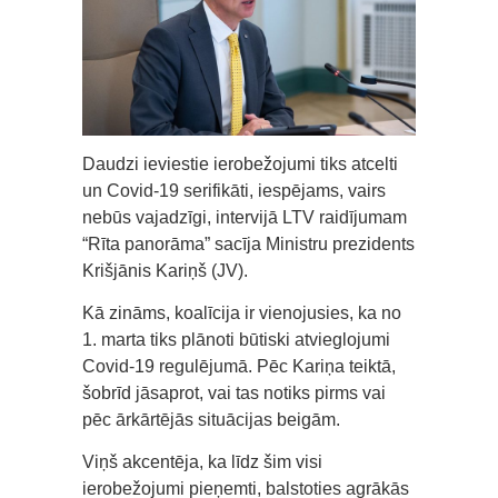
Daudzi ieviestie ierobežojumi tiks atcelti
un Covid-19 serifikāti, iespējams, vairs
nebūs vajadzīgi, intervijā LTV raidījumam
“Rīta panorāma” sacīja Ministru prezidents
Krišjānis Kariņš (JV).
Kā zināms, koalīcija ir vienojusies, ka no
1. marta tiks plānoti būtiski atvieglojumi
Covid-19 regulējumā. Pēc Kariņa teiktā,
šobrīd jāsaprot, vai tas notiks pirms vai
pēc ārkārtējās situācijas beigām.
Viņš akcentēja, ka līdz šim visi
ierobežojumi pieņemti, balstoties agrākās