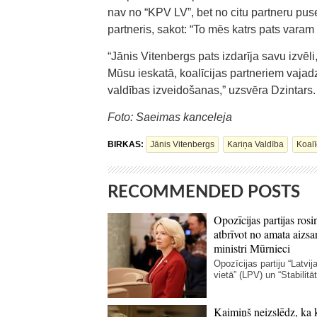
nav no “KPV LV”, bet no citu partneru puses
partneris, sakot: “To mēs katrs pats varam 
“Jānis Vitenbergs pats izdarīja savu izvēli
Mūsu ieskatā, koalīcijas partneriem vajadz
valdības izveidošanas,” uzsvēra Dzintars.
Foto: Saeimas kanceleja
BIRKAS:
Jānis Vitenbergs
Kariņa Valdība
Koalī
RECOMMENDED POSTS
Opozīcijas partijas rosi
atbrīvot no amata aizsa
ministri Mūrnieci
Opozīcijas partiju “Latvij
vietā” (LPV) un “Stabilitāte
Kaimiņš neizslēdz, ka 