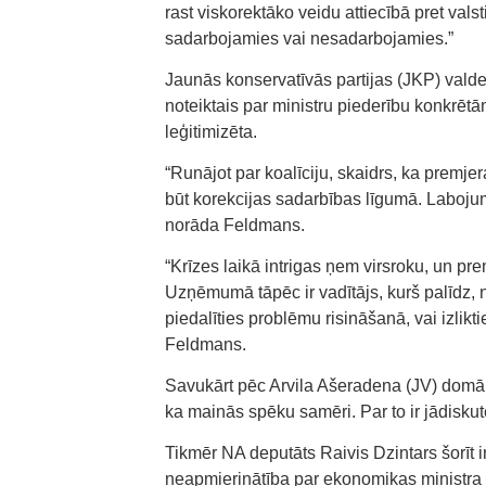
rast viskorektāko veidu attiecībā pret valst
sadarbojamies vai nesadarbojamies.”
Jaunās konservatīvās partijas (JKP) valde
noteiktais par ministru piederību konkrētām
leģitimizēta.
“Runājot par koalīciju, skaidrs, ka premj
būt korekcijas sadarbības līgumā. Labojumi
norāda Feldmans.
“Krīzes laikā intrigas ņem virsroku, un pre
Uzņēmumā tāpēc ir vadītājs, kurš palīdz, n
piedalīties problēmu risināšanā, vai izliktie
Feldmans.
Savukārt pēc Arvila Ašeradena (JV) domām,
ka mainās spēku samēri. Par to ir jādiskut
Tikmēr NA deputāts Raivis Dzintars šorīt 
neapmierinātība par ekonomikas ministra