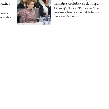
iezties
ministres Golubevas demisiju
12. maijā Nacionālās apvienības
Saeimas frakcija un valde lēmusi
putāts
pieprasīt Ministru...
kandidēs