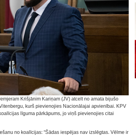
remjeram Krišjānim Kariņam (JV) atcelt no amata bijušo
 Vitenbergu, kurš pievienojies Nacionālajai apvienībai. KPV
koalīcijas līguma pārkāpums, jo viņš pievienojies citai
iešanu no koalīcijas: “Šādas iespējas nav izslēgtas. Vēlme ir