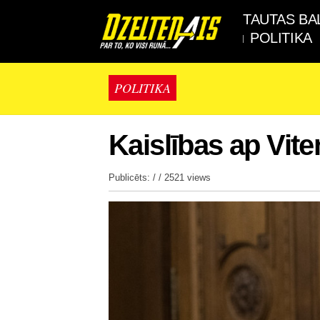
TAUTAS BA
POLITIKA
POLITIKA
Kaislības ap Vit
Publicēts: / /
2521 views