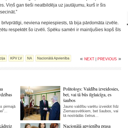
. Viņš gan tieši neatbildēja uz jautājumu, kurš ir šis
secināt.”
, brīvprātīgi, neviena nepiespiests, tā bija pārdomāta izvēle.
ētu respektēt šo izvēli. Spēku samēri ir mainījušies kopš šīs
«
»
cija
KPV LV
NA
Nacionālā Apvienība
NEXT
|
PREVIOUS
na
Politologs: Valdība izveidosies,
rdzības
bet, vai tā būs ilglaicīga, es
šaubos
as pirmajā
Jauno valdību varētu izveidot līdz
i”...
Ziemassvētkiem, bet šaubos, vai
tā nostrādās četrus...
kādreiz
Nacionālā apvienība prasa