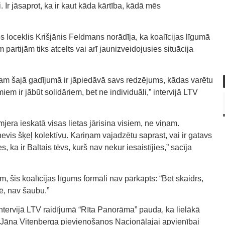
i. Ir jāsaprot, ka ir kaut kāda kārtība, kādā mēs
s loceklis Krišjānis Feldmans norādīja, ka koalīcijas līgumā
 partijām tiks atcelts vai arī jaunizveidojusies situācija
eram šajā gadījumā ir jāpiedāvā savs redzējums, kādas varētu
em ir jābūt solidāriem, bet ne individuāli,” intervijā LTV
mjera ieskatā visas lietas jārisina visiem, ne viņam.
evis šķeļ kolektīvu. Kariņam vajadzētu saprast, vai ir gatavs
s, ka ir Baltais tēvs, kurš nav nekur iesaistījies,” sacīja
 šis koalīcijas līgums formāli nav pārkāpts: “Bet skaidrs,
ē, nav šaubu.”
intervijā LTV raidījumā “Rīta Panorāma” pauda, ka lielākā
 Jāņa Vitenberga pievienošanos Nacionālajai apvienībai