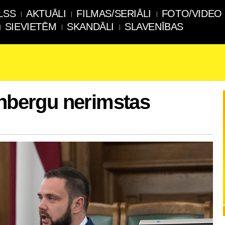
LSS
AKTUĀLI
FILMAS/SERIĀLI
FOTO/VIDEO
SIEVIETĒM
SKANDĀLI
SLAVENĪBAS
enbergu nerimstas