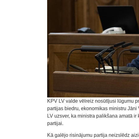
KPV LV valde vēlreiz nosūtījusi lūgumu p
partijas biedru, ekonomikas ministru Jāni
LV uzsver, ka ministra palikšana amatā ir 
partijai.
Kā galējo risinājumu partija neizslēdz aiz