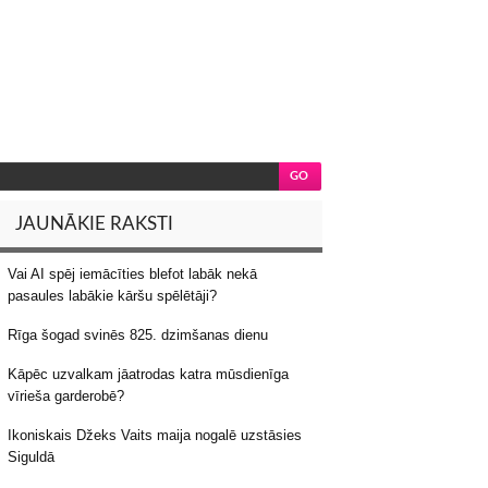
JAUNĀKIE RAKSTI
Vai AI spēj iemācīties blefot labāk nekā
pasaules labākie kāršu spēlētāji?
Rīga šogad svinēs 825. dzimšanas dienu
Kāpēc uzvalkam jāatrodas katra mūsdienīga
vīrieša garderobē?
Ikoniskais Džeks Vaits maija nogalē uzstāsies
Siguldā