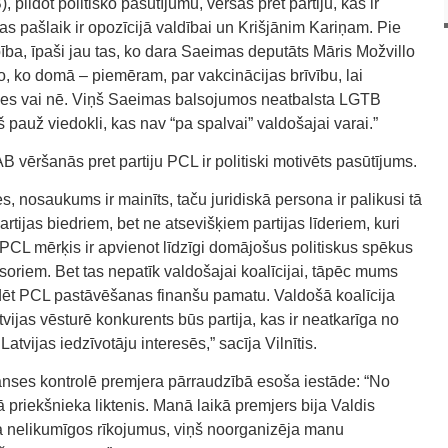
ildot politisko pasūtījumu, vēršas pret partiju, kas ir
kas pašlaik ir opozīcijā valdībai un Krišjānim Kariņam. Pie
ba, īpaši jau tas, ko dara Saeimas deputāts Māris Možvillo
to, ko domā – piemēram, par vakcinācijas brīvību, lai
ēties vai nē. Viņš Saeimas balsojumos neatbalsta LGTB
 pauž viedokli, kas nav “pa spalvai” valdošajai varai.”
B vēršanās pret partiju PCL ir politiski motivēts pasūtījums.
, nosaukums ir mainīts, taču juridiskā persona ir palikusi tā
partijas biedriem, bet ne atsevišķiem partijas līderiem, kuri
. PCL mērķis ir apvienot līdzīgi domājošus politiskus spēkus
oriem. Bet tas nepatīk valdošajai koalīcijai, tāpēc mums
vidēt PCL pastāvēšanas finanšu pamatu. Valdošā koalīcija
vijas vēsturē konkurents būs partija, kas ir neatkarīga no
Latvijas iedzīvotāju interesēs,” sacīja Vilnītis.
inanses kontrolē premjera pārraudzībā esoša iestāde: “No
 priekšnieka liktenis. Manā laikā premjers bija Valdis
ņa nelikumīgos rīkojumus, viņš noorganizēja manu