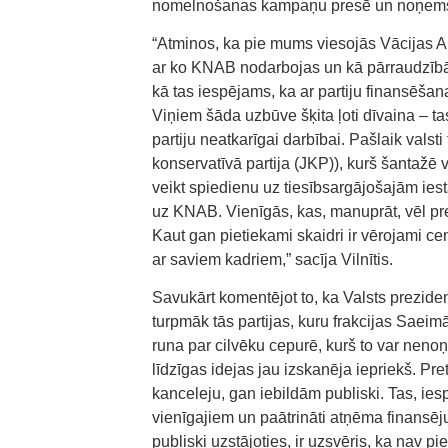
nomelnošanas kampaņu presē un noņemš
“Atminos, ka pie mums viesojās Vācijas A
ar ko KNAB nodarbojas un kā pārraudzībā K
kā tas iespējams, ka ar partiju finansēšan
Viņiem šāda uzbūve šķita ļoti dīvaina – ta
partiju neatkarīgai darbībai. Pašlaik valst
konservatīvā partija (JKP)), kurš šantažē
veikt spiedienu uz tiesībsargājošajām ies
uz KNAB. Vienīgās, kas, manuprāt, vēl pret
Kaut gan pietiekami skaidri ir vērojami ce
ar saviem kadriem,” sacīja Vilnītis.
Savukārt komentējot to, ka Valsts prezidents
turpmāk tās partijas, kuru frakcijas Saeimā
runa par cilvēku cepurē, kurš to var neno
līdzīgas idejas jau izskanēja iepriekš. Pre
kanceleju, gan iebildām publiski. Tas, ie
vienīgajiem un paātrināti atņēma finansēj
publiski uzstājoties, ir uzsvēris, ka nav p