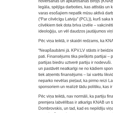
novēršanas un apkarošanas birojs (KNAB), p
legāla, spējīga darboties, kas attīstās un 
varas esošajiem nepatīk mūsu aktīvā darbī
(“Par cilvēcīgu Latviju” (PCL)), kurš saka 
cilvēkiem tiek dota brīva izvēle – vakcin
ideoloģiju, un vēl daudzos jautājumos viņš
Pēc viņa teiktā, ir skaidri redzams, ka KNA
“Neapšaubāmi jā. KPV.LV stāsts ir beidzies
pati. Finansējums tika piešķirts partijai – 
partijas biedru uztverē partiju ir nodevuši
un pastāvēt neatkarīgi ne no kādiem spons
tiek atņemts finansējums – lai varētu lik
neparko nevēlas pieļaut, ka pirmo reizi Lat
sponsoriem un realizē tādu politiku, kas ir 
Pēc viņa teiktā, nav normāli, ka partiju f
premjera labvēlības ir atkarīgs KNAB un tā
Dombrovskis, un tad, kad es nepildīju vi