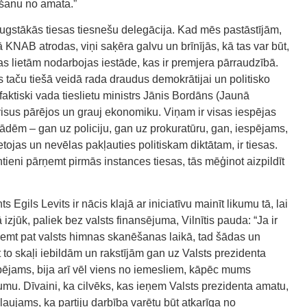
anu no amata.”
ugstākās tiesas tiesnešu delegācija. Kad mēs pastāstījām,
NAB atrodas, viņi saķēra galvu un brīnījās, kā tas var būt,
as lietām nodarbojas iestāde, kas ir premjera pārraudzībā.
s taču tiešā veidā rada draudus demokrātijai un politisko
i faktiski vada tieslietu ministrs Jānis Bordāns (Jaunā
 visus pārējos un grauj ekonomiku. Viņam ir visas iespējas
tādēm – gan uz policiju, gan uz prokuratūru, gan, iespējams,
ojas un nevēlas pakļauties politiskam diktātam, ir tiesas.
ntieni pārņemt pirmās instances tiesas, tās mēģinot aizpildīt
 Egils Levits ir nācis klajā ar iniciatīvu mainīt likumu tā, lai
 izjūk, paliek bez valsts finansējuma, Vilnītis pauda: “Ja ir
ņemt pat valsts himnas skanēšanas laikā, tad šādas un
t to skaļi iebildām un rakstījām gan uz Valsts prezidenta
spējams, bija arī vēl viens no iemesliem, kāpēc mums
umu. Dīvaini, ka cilvēks, kas ieņem Valsts prezidenta amatu,
ieļaujams, ka partiju darbība varētu būt atkarīga no