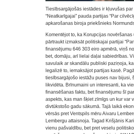
Tiesībsargājošās iestādes ir kļuvušas par v
“Neatkarīgajai” pauda partijas “Par cilvēc
apkarošanas biroja priekšnieks Normunds 
Komentējot to, ka Korupcijas novēršanas
pārtraukt izmaksāt politiskajai partijai “Pa
finansējumu 646 303 eiro apmērā, viņš norā
bet, domāju, arī lielai daļai sabiedrības. V
savulaik ar skandālu publiski paziņoja, k
legalizē to, iemaksājot partijas kasē. Pag
tiesībsargājošo iestāžu puses nav bijusi, š
likvidēta. Brīnumaini un interesanti, ka vi
finansēšanas faktu, bet finansējumu šī part
aspekts, kas man šķiet zīmīgs un kur var v
divtūkstošo gadu sākumā. Tajā laikā ekono
vērsās pret Ventspils mēru Aivaru Lember
Lembergu attaisnoja. Tagad Krišjānis Kari
vienu pašvaldību, bet pret veselu politisk