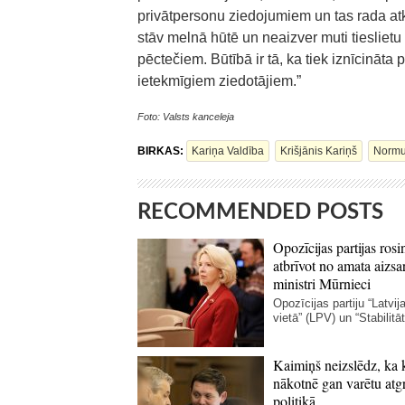
privātpersonu ziedojumiem un tas rada atk
stāv melnā hūtē un neaizver muti tiesliet
pēctečiem. Būtībā ir tā, ka tiek iznīcinā
ietekmīgiem ziedotājiem.”
Foto: Valsts kanceleja
BIRKAS:
Kariņa Valdība
Krišjānis Kariņš
Normun
RECOMMENDED POSTS
Opozīcijas partijas rosi
atbrīvot no amata aizsa
ministri Mūrnieci
Opozīcijas partiju “Latvij
vietā” (LPV) un “Stabilitāte
Kaimiņš neizslēdz, ka 
nākotnē gan varētu atgr
politikā