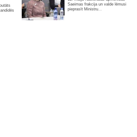
Saeimas frakcija un valde lēmusi
putāts
pieprasīt Ministru...
kandidēs