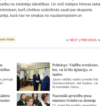
arību no ziedotāju labvēlības. Un viņš nobijies himnas laikā
u ministram, kurš cilvēkus uzdrošinās saukt par okupantu
ta partija, kurā nav ne smakas no naudasmaisiem un
«
»
ds Vilnītis
NEXT
|
PREVIOUS
na
Politologs: Valdība izveidosies,
rdzības
bet, vai tā būs ilglaicīga, es
šaubos
as pirmajā
Jauno valdību varētu izveidot līdz
i”...
Ziemassvētkiem, bet šaubos, vai
tā nostrādās četrus...
kādreiz
Nacionālā apvienība prasa
iezties
ministres Golubevas demisiju
12. maijā Nacionālās apvienības