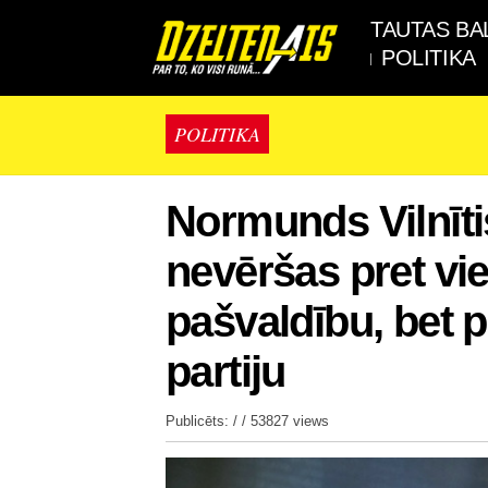
TAUTAS BA
POLITIKA
POLITIKA
Normunds Vilnīti
nevēršas pret vi
pašvaldību, bet p
partiju
Publicēts: / /
53827 views