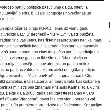
aldošo partiju politiskā pasūtījuma galdu, intervijā
īgu Latviju” biedrs, bijušais Korupcijas novēršanas un
Vilnītis.
 un apkarošanas birojs (KNAB) lēmis uz vienu gadu
r cilvēcīgu Latviju” (iepriekš – “KPV LV”) valsts budžeta
dīja: “Ir divas lietas, kas šķiet nesaprotamas ne tikai man,
ienas citas pašlaik koalīcijā strādājošās partijas pārstāvis
a viņš saņem naudu no citas tās pašas partijas vadītāja un
ājis jau vismaz gads, un līdz šim nekāda reakcija no
ai partijai finansējums nav atņemts un partija netiek
ens no partijas valdes locekļiem atzīst nelegālas partijas
iju apvienība – “Attīstībai/Par!” – turpina saņemt. Otrs
ilkt paralēles, ir tā saucamā Grinberga lieta, kas izskanēja
mikas ministrs bija zināmais Krišjānis Kariņš. Tolaik viņš
gu. Beigu galā 2008. gadā pēc ilgas tiesāšanās Aivaru
ņš (“Jaunā Vienotība”) nevēršas pret vienu personu vai
o partiju. Jo premjera pārraudzībā esoša iestāde, Korupcijas