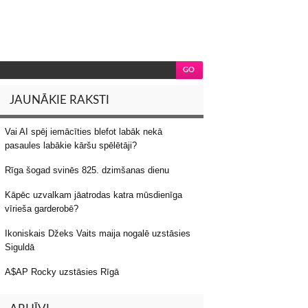
JAUNĀKIE RAKSTI
Vai AI spēj iemācīties blefot labāk nekā
pasaules labākie kāršu spēlētāji?
Rīga šogad svinēs 825. dzimšanas dienu
Kāpēc uzvalkam jāatrodas katra mūsdienīga
vīrieša garderobē?
Ikoniskais Džeks Vaits maija nogalē uzstāsies
Siguldā
A$AP Rocky uzstāsies Rīgā