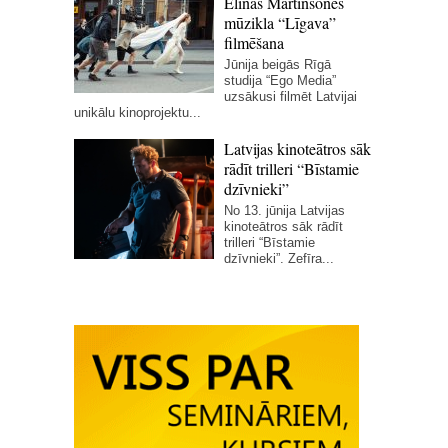
Elīnas Martinsones
mūzikla “Līgava”
filmēšana
Jūnija beigās Rīgā
studija “Ego Media”
uzsākusi filmēt Latvijai
unikālu kinoprojektu...
Latvijas kinoteātros sāk
rādīt trilleri “Bīstamie
dzīvnieki”
No 13. jūnija Latvijas
kinoteātros sāk rādīt
trilleri “Bīstamie
dzīvnieki”. Zefīra...