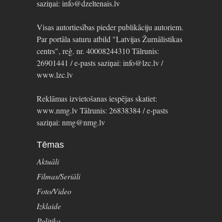
saziņai: info@dzeltenais.lv
Visas autortiesības pieder publikāciju autoriem.
Par portāla saturu atbild "Latvijas Žurnālistikas
centrs", reģ. nr. 40008244310 Tālrunis:
26901441 / e-pasts saziņai: info@lzc.lv /
www.lzc.lv
Reklāmas izvietošanas iespējas skatiet:
www.nmg.lv Tālrunis: 26838384 / e-pasts
saziņai: nmg@nmg.lv
Tēmas
Aktuāli
Filmas/Seriāli
Foto/Video
Izklaide
Politika