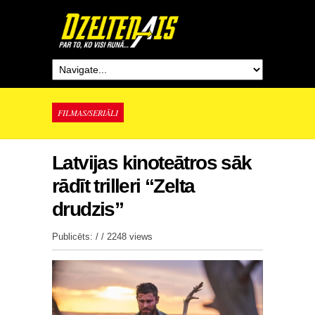
FILMAS/SERIĀLI
Latvijas kinoteātros sāk
rādīt trilleri “Zelta
drudzis”
Publicēts: / /
2248 views