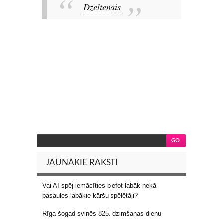
Dzeltenais
JAUNĀKIE RAKSTI
Vai AI spēj iemācīties blefot labāk nekā
pasaules labākie kāršu spēlētāji?
Rīga šogad svinēs 825. dzimšanas dienu