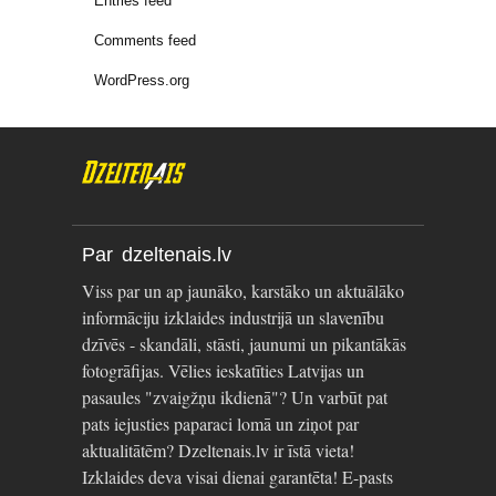
Entries feed
Comments feed
WordPress.org
Par dzeltenais.lv
Viss par un ap jaunāko, karstāko un aktuālāko
informāciju izklaides industrijā un slavenību
dzīvēs - skandāli, stāsti, jaunumi un pikantākās
fotogrāfijas. Vēlies ieskatīties Latvijas un
pasaules "zvaigžņu ikdienā"? Un varbūt pat
pats iejusties paparaci lomā un ziņot par
aktualitātēm? Dzeltenais.lv ir īstā vieta!
Izklaides deva visai dienai garantēta! E-pasts