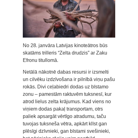
No 28. janvāra Latvijas kinoteātros būs
skatāms trilleris “Zelta drudzis” ar Zaku
Efronu titullomā.
Netālā nākotnē dabas resursi ir izsmelti
un cilvēku izdzīvošana ir pilnībā viņu pašu
rokās. Divi ceļabiedri dodas uz bīstamo
zonu – pamestām raktuvēm tuksnesī, kur
atrod lielus zelta krājumus. Kad viens no
viņiem dodas pakaļ transportam, otrs
paliek apsargāt vērtīgo atradumu, taču
tuvojas tuksneša vētra, apkārt klīst gan
plēsīgi dzīvnieki, gan bīstami svešinieki,