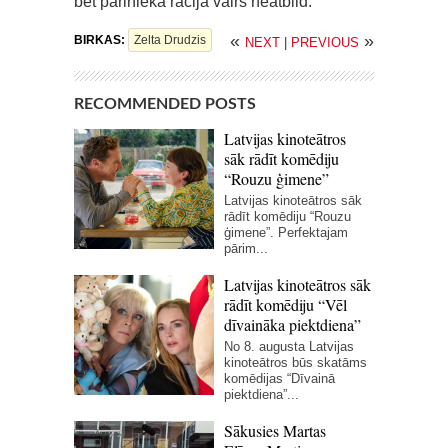
bet pārinieka rācija vairs neatbild.
«
»
BIRKAS:
Zelta Drudzis
NEXT
|
PREVIOUS
RECOMMENDED POSTS
Latvijas kinoteātros
sāk rādīt komēdiju
“Rouzu ģimene”
Latvijas kinoteātros sāk
rādīt komēdiju “Rouzu
ģimene”. Perfektajam
pārim...
Latvijas kinoteātros sāk
rādīt komēdiju “Vēl
dīvaināka piektdiena”
No 8. augusta Latvijas
kinoteātros būs skatāms
komēdijas “Dīvainā
piektdiena”...
Sākusies Martas