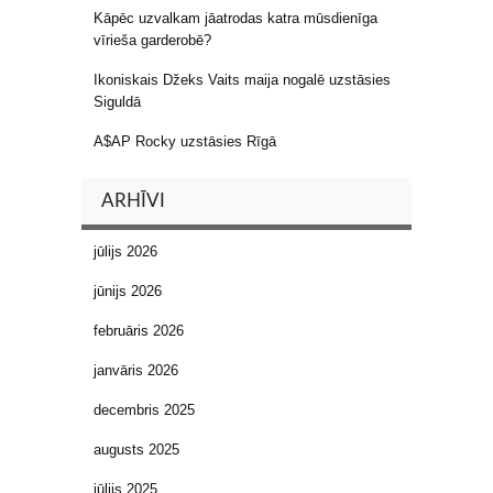
Kāpēc uzvalkam jāatrodas katra mūsdienīga
vīrieša garderobē?
Ikoniskais Džeks Vaits maija nogalē uzstāsies
Siguldā
A$AP Rocky uzstāsies Rīgā
ARHĪVI
jūlijs 2026
jūnijs 2026
februāris 2026
janvāris 2026
decembris 2025
augusts 2025
jūlijs 2025