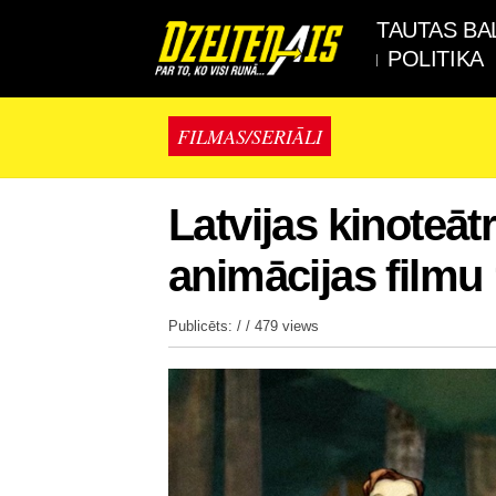
TAUTAS BA
POLITIKA
FILMAS/SERIĀLI
Latvijas kinoteāt
animācijas filmu
Publicēts: / /
479 views