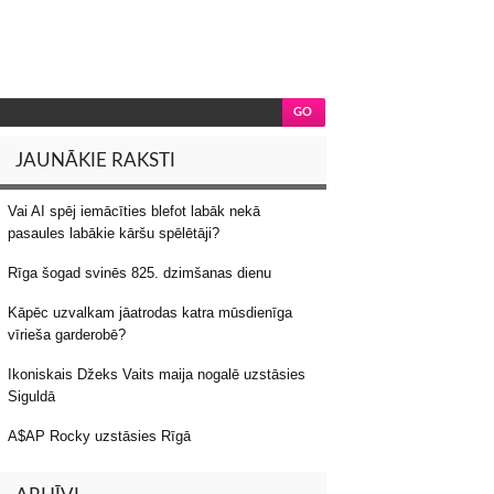
JAUNĀKIE RAKSTI
Vai AI spēj iemācīties blefot labāk nekā
pasaules labākie kāršu spēlētāji?
Rīga šogad svinēs 825. dzimšanas dienu
Kāpēc uzvalkam jāatrodas katra mūsdienīga
vīrieša garderobē?
Ikoniskais Džeks Vaits maija nogalē uzstāsies
Siguldā
A$AP Rocky uzstāsies Rīgā