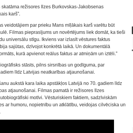
ūs skatāma režisores Ilzes Burkovskas-Jakobsenas
ais karš”.
as veidotājiem par prieku Mans mīļākais karš varētu būt
saulē. Filmas pieprasījums un novērtējums liek domāt, ka tieši
u universālu stīgu. Ikviens var izlasīt vēstures faktus
 bija sajūtas, dzīvojot konkrētā laikā. Un dokumentālā
formāts, kurā apvienot reālus faktus ar atmiņām un iztēli.”
ogrāfisks stāsts, pilns sirsnības un godīguma, par
diem līdz Latvijas neatkarības atjaunošanai.
nu aukstā kara laika apstākļos Latvijā no 70. gadiem līdz
as atjaunošanai. Filmas pamatā ir režisores Ilzes
tobiogrāfiski motīvi. Vēsturiskiem faktiem, sadzīviskām
s ar humoru, nopietnību un atklātību, veidojas cilvēciska un
.