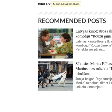
BIRKAS:
Mans Mīļākais Karš
RECOMMENDED POSTS
Latvijas kinoteātros sāk
komēdiju “Rouzu ģime
Latvijas kinoteātros sāk r
komēdiju “Rouzu ģimene”
Perfektajam pārim...
Sākusies Martas Elīnas
Martinsones mūzikla “
filmēšana
Jūnija beigās Rīgā studij
Media” uzsākusi filmēt La
unikālu kinoprojektu...