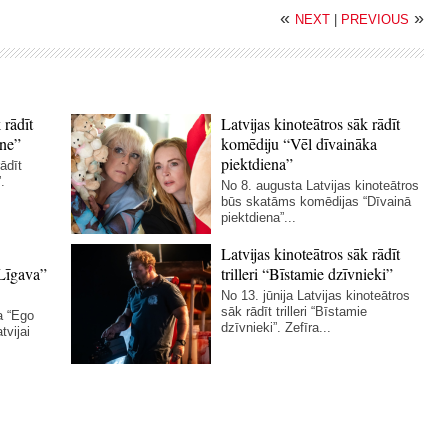
«
»
NEXT
|
PREVIOUS
 rādīt
Latvijas kinoteātros sāk rādīt
ne”
komēdiju “Vēl dīvaināka
piektdiena”
ādīt
.
No 8. augusta Latvijas kinoteātros
būs skatāms komēdijas “Dīvainā
piektdiena”...
Latvijas kinoteātros sāk rādīt
Līgava”
trilleri “Bīstamie dzīvnieki”
No 13. jūnija Latvijas kinoteātros
sāk rādīt trilleri “Bīstamie
a “Ego
dzīvnieki”. Zefīra...
tvijai