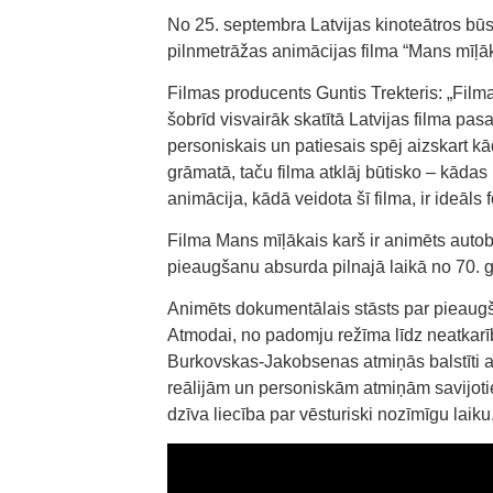
No 25. septembra Latvijas kinoteātros b
pilnmetrāžas animācijas filma “Mans mīļāk
Filmas producents Guntis Trekteris: „Film
šobrīd visvairāk skatītā Latvijas filma pa
personiskais un patiesais spēj aizskart kād
grāmatā, taču filma atklāj būtisko – kādas
animācija, kādā veidota šī filma, ir ideāls 
Filma Mans mīļākais karš ir animēts autobi
pieaugšanu absurda pilnajā laikā no 70. ga
Animēts dokumentālais stāsts par pieaugša
Atmodai, no padomju režīma līdz neatkarīb
Burkovskas-Jakobsenas atmiņās balstīti au
reālijām un personiskām atmiņām savijotie
dzīva liecība par vēsturiski nozīmīgu laiku