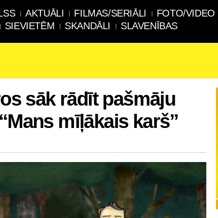
LSS
AKTUĀLI
FILMAS/SERIĀLI
FOTO/VIDEO
SIEVIETĒM
SKANDĀLI
SLAVENĪBAS
ros sāk rādīt pašmāju
 “Mans mīļākais karš”