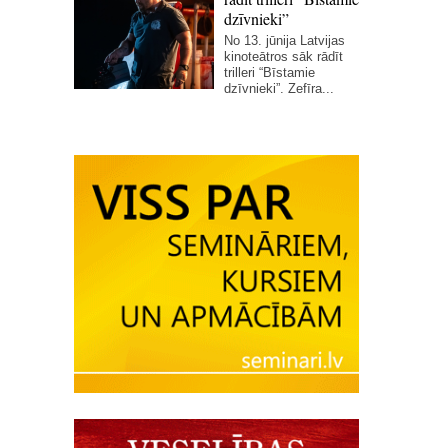
dzīvnieki”
No 13. jūnija Latvijas
kinoteātros sāk rādīt
trilleri “Bīstamie
dzīvnieki”. Zefīra...