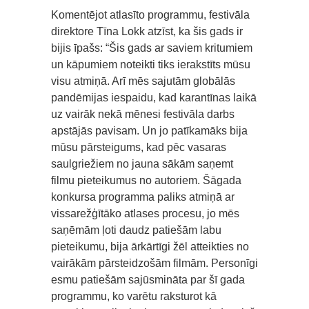
Komentējot atlasīto programmu, festivāla
direktore Tīna Lokk atzīst, ka šis gads ir
bijis īpašs: “Šis gads ar saviem kritumiem
un kāpumiem noteikti tiks ierakstīts mūsu
visu atmiņā. Arī mēs sajutām globālās
pandēmijas iespaidu, kad karantīnas laikā
uz vairāk nekā mēnesi festivāla darbs
apstājās pavisam. Un jo patīkamāks bija
mūsu pārsteigums, kad pēc vasaras
saulgriežiem no jauna sākām saņemt
filmu pieteikumus no autoriem. Šāgada
konkursa programma paliks atmiņā ar
vissarežģītāko atlases procesu, jo mēs
saņēmām ļoti daudz patiešām labu
pieteikumu, bija ārkārtīgi žēl atteikties no
vairākām pārsteidzošām filmām. Personīgi
esmu patiešām sajūsmināta par šī gada
programmu, ko varētu raksturot kā