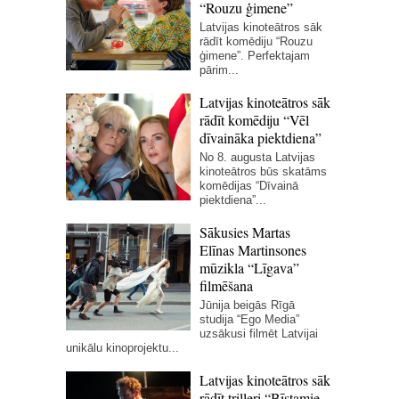
“Rouzu ģimene”
Latvijas kinoteātros sāk
rādīt komēdiju “Rouzu
ģimene”. Perfektajam
pārim...
Latvijas kinoteātros sāk
rādīt komēdiju “Vēl
dīvaināka piektdiena”
No 8. augusta Latvijas
kinoteātros būs skatāms
komēdijas “Dīvainā
piektdiena”...
Sākusies Martas
Elīnas Martinsones
mūzikla “Līgava”
filmēšana
Jūnija beigās Rīgā
studija “Ego Media”
uzsākusi filmēt Latvijai
unikālu kinoprojektu...
Latvijas kinoteātros sāk
rādīt trilleri “Bīstamie