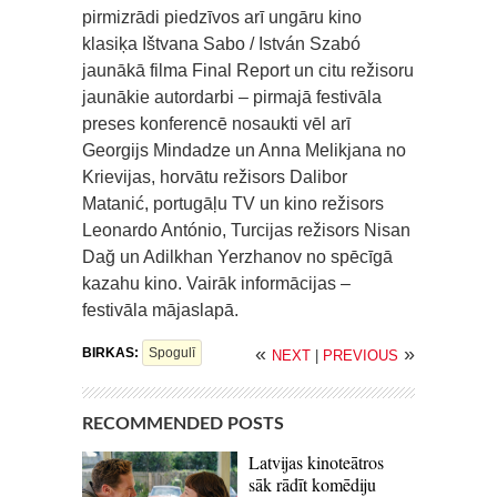
pirmizrādi piedzīvos arī ungāru kino
klasiķa Ištvana Sabo / István Szabó
jaunākā filma Final Report un citu režisoru
jaunākie autordarbi – pirmajā festivāla
preses konferencē nosaukti vēl arī
Georgijs Mindadze un Anna Melikjana no
Krievijas, horvātu režisors Dalibor
Matanić, portugāļu TV un kino režisors
Leonardo António, Turcijas režisors Nisan
Dağ un Adilkhan Yerzhanov no spēcīgā
kazahu kino. Vairāk informācijas –
festivāla mājaslapā.
«
»
BIRKAS:
Spogulī
NEXT
|
PREVIOUS
RECOMMENDED POSTS
Latvijas kinoteātros
sāk rādīt komēdiju