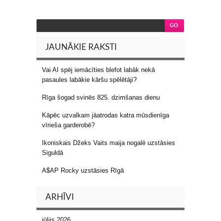
JAUNĀKIE RAKSTI
Vai AI spēj iemācīties blefot labāk nekā
pasaules labākie kāršu spēlētāji?
Rīga šogad svinēs 825. dzimšanas dienu
Kāpēc uzvalkam jāatrodas katra mūsdienīga
vīrieša garderobē?
Ikoniskais Džeks Vaits maija nogalē uzstāsies
Siguldā
A$AP Rocky uzstāsies Rīgā
ARHĪVI
jūlijs 2026