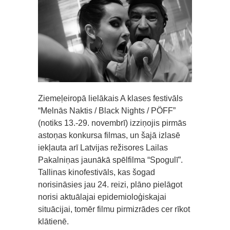
Ziemeļeiropā lielākais A klases festivāls
“Melnās Naktis / Black Nights / PÖFF”
(notiks 13.-29. novembrī) izziņojis pirmās
astoņas konkursa filmas, un šajā izlasē
iekļauta arī Latvijas režisores Lailas
Pakalniņas jaunākā spēlfilma “Spogulī”.
Tallinas kinofestivāls, kas šogad
norisināsies jau 24. reizi, plāno pielāgot
norisi aktuālajai epidemioloģiskajai
situācijai, tomēr filmu pirmizrādes cer rīkot
klātienē.