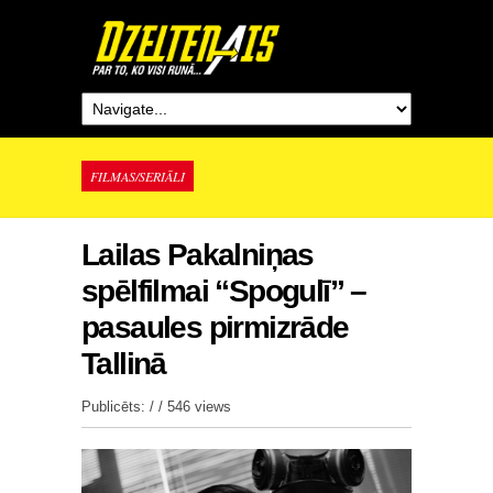
FILMAS/SERIĀLI
Lailas Pakalniņas
spēlfilmai “Spogulī” –
pasaules pirmizrāde
Tallinā
Publicēts: / /
546 views