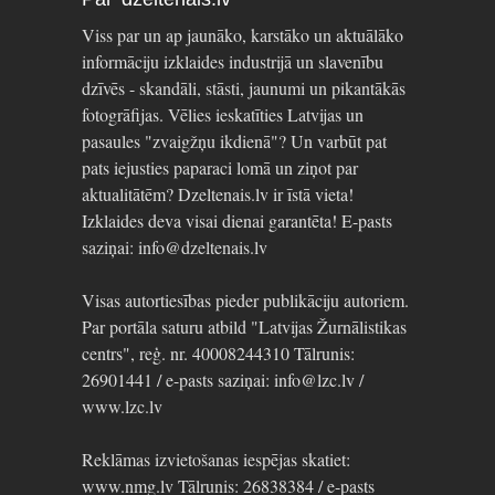
Viss par un ap jaunāko, karstāko un aktuālāko
informāciju izklaides industrijā un slavenību
dzīvēs - skandāli, stāsti, jaunumi un pikantākās
fotogrāfijas. Vēlies ieskatīties Latvijas un
pasaules "zvaigžņu ikdienā"? Un varbūt pat
pats iejusties paparaci lomā un ziņot par
aktualitātēm? Dzeltenais.lv ir īstā vieta!
Izklaides deva visai dienai garantēta! E-pasts
saziņai: info@dzeltenais.lv
Visas autortiesības pieder publikāciju autoriem.
Par portāla saturu atbild "Latvijas Žurnālistikas
centrs", reģ. nr. 40008244310 Tālrunis:
26901441 / e-pasts saziņai: info@lzc.lv /
www.lzc.lv
Reklāmas izvietošanas iespējas skatiet:
www.nmg.lv Tālrunis: 26838384 / e-pasts