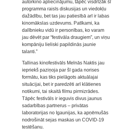
autorkino apliecinājumu, tāpēc visdrīzāk šī
programma raisīs diskusijas un viedokļu
dažādību, bet tas jau patiesībā arī ir labas
kinomākslas uzdevums. Patīkami, ka
dalībnieku vidū ir personības, ko varam
jau dēvēt par “festivāla draugiem”, un viņu
kompāniju lieliski papildinās jaunie
talanti.”
Tallinas kinofestivāls Melnās Naktis jau
iepriekš paziņoja par šī gada norises
formātu, kas tiks pielāgots aktuālajai
situācijai, bet ir paredzēti arī klātienes
notikumi, tai skaitā filmu pirmizrādes.
Tāpēc festivāls ir ieguvis divus jaunus
sadarbības partnerus – privātas
laboratorijas no Igaunijas, ka apņēmušās
nodrošināt sejas maskas un COVID-19
testēšanu.