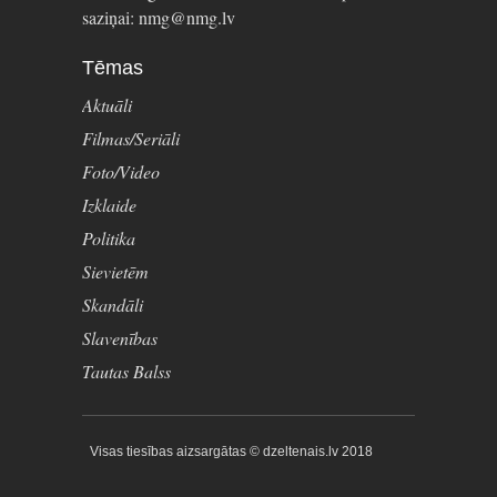
saziņai: nmg@nmg.lv
Tēmas
Aktuāli
Filmas/Seriāli
Foto/Video
Izklaide
Politika
Sievietēm
Skandāli
Slavenības
Tautas Balss
Visas tiesības aizsargātas © dzeltenais.lv 2018