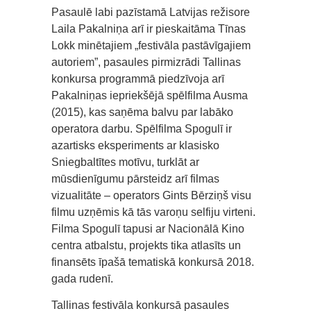
Pasaulē labi pazīstamā Latvijas režisore
Laila Pakalniņa arī ir pieskaitāma Tīnas
Lokk minētajiem „festivāla pastāvīgajiem
autoriem”, pasaules pirmizrādi Tallinas
konkursa programmā piedzīvoja arī
Pakalniņas iepriekšējā spēlfilma Ausma
(2015), kas saņēma balvu par labāko
operatora darbu. Spēlfilma Spogulī ir
azartisks eksperiments ar klasisko
Sniegbaltītes motīvu, turklāt ar
mūsdienīgumu pārsteidz arī filmas
vizualitāte – operators Gints Bērziņš visu
filmu uzņēmis kā tās varoņu selfiju virteni.
Filma Spogulī tapusi ar Nacionālā Kino
centra atbalstu, projekts tika atlasīts un
finansēts īpašā tematiskā konkursā 2018.
gada rudenī.
Tallinas festivāla konkursā pasaules