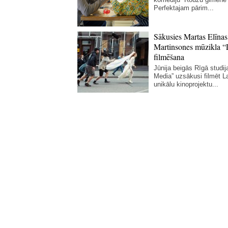
Perfektajam pārim...
Sākusies Martas Elīnas
Martinsones mūzikla “
filmēšana
Jūnija beigās Rīgā studij
Media” uzsākusi filmēt La
unikālu kinoprojektu...