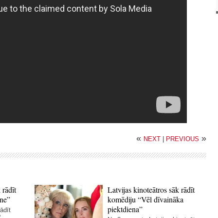
«
»
NEXT
|
PREVIOUS
 rādīt
Latvijas kinoteātros sāk rādīt
ne”
komēdiju “Vēl dīvaināka
piektdiena”
ādīt
.