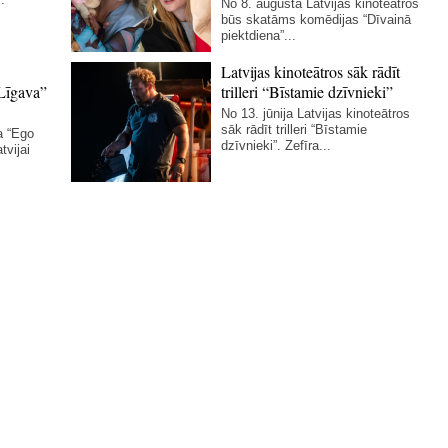
No 8. augusta Latvijas kinoteātros
būs skatāms komēdijas “Dīvainā
piektdiena”...
Latvijas kinoteātros sāk rādīt
Līgava”
trilleri “Bīstamie dzīvnieki”
No 13. jūnija Latvijas kinoteātros
sāk rādīt trilleri “Bīstamie
a “Ego
dzīvnieki”. Zefīra...
tvijai