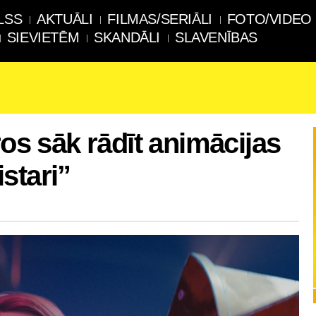
LSS
AKTUĀLI
FILMAS/SERIĀLI
FOTO/VIDEO
SIEVIETĒM
SKANDĀLI
SLAVENĪBAS
ros sāk rādīt animācijas
stari”