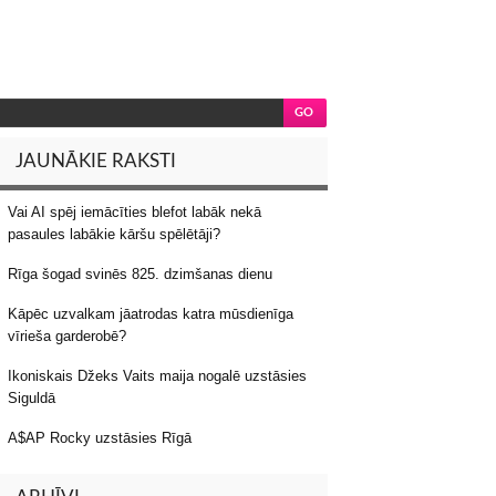
JAUNĀKIE RAKSTI
Vai AI spēj iemācīties blefot labāk nekā
pasaules labākie kāršu spēlētāji?
Rīga šogad svinēs 825. dzimšanas dienu
Kāpēc uzvalkam jāatrodas katra mūsdienīga
vīrieša garderobē?
Ikoniskais Džeks Vaits maija nogalē uzstāsies
Siguldā
A$AP Rocky uzstāsies Rīgā