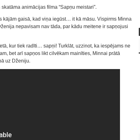
 skatāma animācijas filma “Sapņu meistari”.
 kājām gaisā, kad viņa iegūst… it kā māsu. Vispirms Minna
a Dženija nepavisam nav tāda, par kādu meitene ir sapņojusi
ā, kur tiek radīti… sapņi! Turklāt, uzzinot, ka iespējams ne
am, bet arī sapņos likt cilvēkam mainīties, Minnai prātā
bā uz Dženiju.