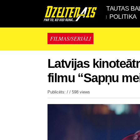
TAUTAS BA
POLITIKA
FILMAS/SERIĀLI
Latvijas kinoteāt
filmu “Sapņu mei
Publicēts: / /
598 views