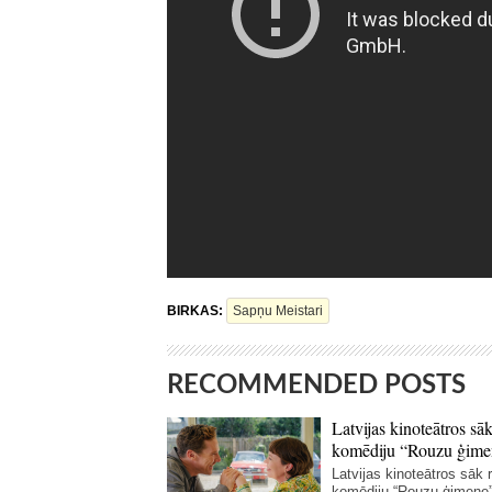
BIRKAS:
Sapņu Meistari
RECOMMENDED POSTS
Latvijas kinoteātros sāk
komēdiju “Rouzu ģime
Latvijas kinoteātros sāk r
komēdiju “Rouzu ģimene”