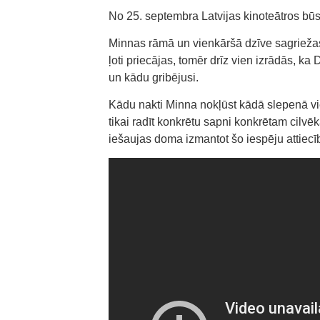
No 25. septembra Latvijas kinoteātros būs
Minnas rāmā un vienkāršā dzīve sagriežas
ļoti priecājas, tomēr drīz vien izrādās, k
un kādu gribējusi.
Kādu nakti Minna nokļūst kādā slepenā viet
tikai radīt konkrētu sapni konkrētam cilvēk
iešaujas doma izmantot šo iespēju attiecī