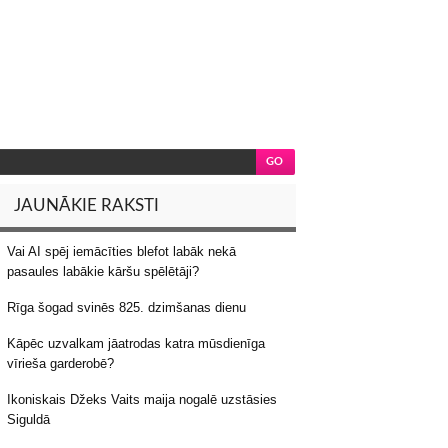
JAUNĀKIE RAKSTI
Vai AI spēj iemācīties blefot labāk nekā
pasaules labākie kāršu spēlētāji?
Rīga šogad svinēs 825. dzimšanas dienu
Kāpēc uzvalkam jāatrodas katra mūsdienīga
vīrieša garderobē?
Ikoniskais Džeks Vaits maija nogalē uzstāsies
Siguldā