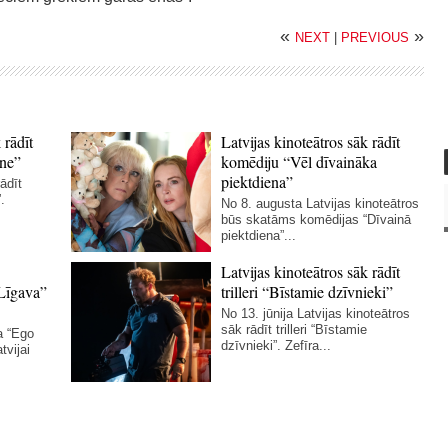
«
»
NEXT
|
PREVIOUS
 rādīt
Latvijas kinoteātros sāk rādīt
ne”
komēdiju “Vēl dīvaināka
piektdiena”
ādīt
.
No 8. augusta Latvijas kinoteātros
būs skatāms komēdijas “Dīvainā
piektdiena”...
Latvijas kinoteātros sāk rādīt
Līgava”
trilleri “Bīstamie dzīvnieki”
No 13. jūnija Latvijas kinoteātros
sāk rādīt trilleri “Bīstamie
a “Ego
dzīvnieki”. Zefīra...
tvijai