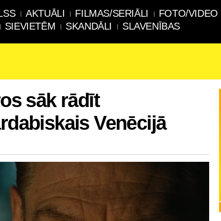
LSS
AKTUĀLI
FILMAS/SERIĀLI
FOTO/VIDEO
SIEVIETĒM
SKANDĀLI
SLAVENĪBAS
ros sāk rādīt
ārdabiskais Venēcijā