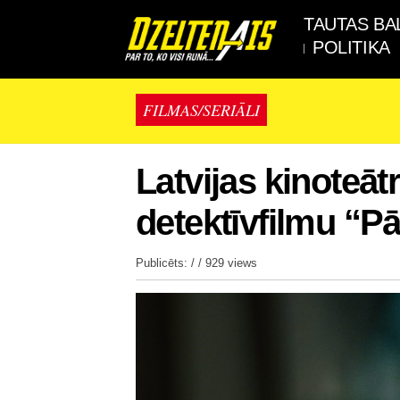
TAUTAS BA
POLITIKA
FILMAS/SERIĀLI
Latvijas kinoteāt
detektīvfilmu “P
Publicēts: / /
929 views