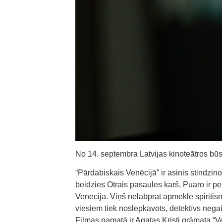
No 14. septembra Latvijas kinoteātros būs
“Pārdabiskais Venēcijā” ir asinis stindzino
beidzies Otrais pasaules karš, Puaro ir pe
Venēcijā. Viņš nelabprāt apmeklē spiritis
viesiem tiek noslepkavots, detektīvs nega
Filmas pamatā ir Agatas Kristi grāmata “