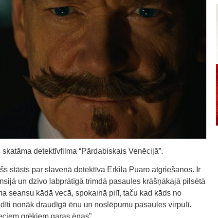
 skatāma detektīvfilma “Pārdabiskais Venēcijā”.
šs stāsts par slavenā detektīva Erkila Puaro atgriešanos. Ir
nsijā un dzīvo labprātīgā trimdā pasaules krāšņākajā pilsētā
ma seansu kādā vecā, spokainā pilī, taču kad kāds no
idīti nonāk draudīgā ēnu un noslēpumu pasaules virpulī.
Veciem grēkiem garas ēnas”.