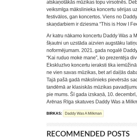
atskaņotākās mūzikas topu virsotnēs. Deb
veiksmīga mākslinieka koncertu sērijas u
festivālos, gan koncertos. Viens no Dad
skaņdarbiem ir dziesma “This is How I Feel
Ar katru nākamo koncertu Daddy Was a Mi
šķautni un uzstāda aizvien augstāku lati
noformējumam. 2021. gada nogalē Daddy 
“Kai ruduo mokė mane”, ko prezentēja divo
Ekskluzīvo koncertu ieraksti tika iemūžinā
ne vien savas mūzikas, bet arī daiļās dab
Tajā pašā gadā mākslinieks pievērsās sada
tandēmā ar klasiskās mūzikas pavadījumu
pie mums. Šī gada izskaņā, 10. decembrī,
Arēnas Rīga skatuves Daddy Was a Milkma
BIRKAS:
Daddy Was A Milkman
RECOMMENDED POSTS