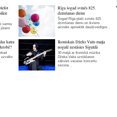
blefot
Rīga šogad svinēs 825.
bākie
dzimšanas dienu
Šogad Rīga plaši svinēs 825.
dzimšanas dienu un ikviens
ie samta
aicināts apmeklēt daudzveidīgos...
 jūtami
das katra
Ikoniskais Džeks Vaits maija
derobē?
nogalē uzstāsies Siguldā
nekad
30.maijā ar ikoniskā mūziķa
 uzvalks
Džeka Vaita uzstāšanos
..
sāksies vasaras koncertu
sezona...