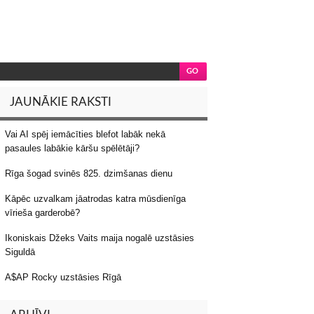
JAUNĀKIE RAKSTI
Vai AI spēj iemācīties blefot labāk nekā
pasaules labākie kāršu spēlētāji?
Rīga šogad svinēs 825. dzimšanas dienu
Kāpēc uzvalkam jāatrodas katra mūsdienīga
vīrieša garderobē?
Ikoniskais Džeks Vaits maija nogalē uzstāsies
Siguldā
A$AP Rocky uzstāsies Rīgā