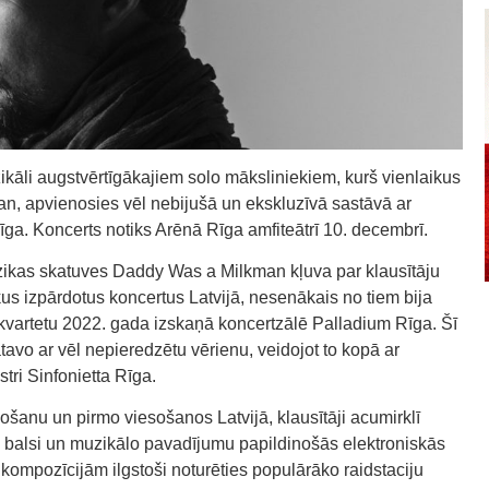
kāli augstvērtīgākajiem solo māksliniekiem, kurš vienlaikus
man, apvienosies vēl nebijušā un ekskluzīvā sastāvā ar
Rīga. Koncerts notiks Arēnā Rīga amfiteātrī 10. decembrī.
zikas skatuves Daddy Was a Milkman kļuva par klausītāju
ākus izpārdotus koncertus Latvijā, nesenākais no tiem bija
u kvartetu 2022. gada izskaņā koncertzālē Palladium Rīga. Šī
avo ar vēl nepieredzētu vērienu, veidojot to kopā ar
ri Sinfonietta Rīga.
šanu un pirmo viesošanos Latvijā, klausītāji acumirklī
balsi un muzikālo pavadījumu papildinošās elektroniskās
 kompozīcijām ilgstoši noturēties populārāko raidstaciju