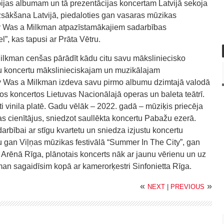
ijas albumam un tā prezentācijas koncertam Latvijā sekoja
zsākšana Latvijā, piedaloties gan vasaras mūzikas
dy Was a Milkman atpazīstamākajiem sadarbības
”, kas tapusi ar Prāta Vētru.
lkman cenšas pārādīt kādu citu savu māksliniecisko
ņu koncertu mākslinieciskajam un muzikālajam
Was a Milkman izdeva savu pirmo albumu dzimtajā valodā
s koncertos Lietuvas Nacionālajā operas un baleta teātrī.
ti vinila platē. Gadu vēlāk – 2022. gadā – mūziķis priecēja
as cienītājus, sniedzot saullēkta koncertu Pabažu ezerā.
rbībai ar stīgu kvartetu un sniedza izjustu koncertu
 gan Viļņas mūzikas festivālā “Summer In The City”, gan
 Arēnā Rīga, plānotais koncerts nāk ar jaunu vērienu un uz
n sagaidīsim kopā ar kamerorķestri Sinfonietta Rīga.
«
»
NEXT
|
PREVIOUS