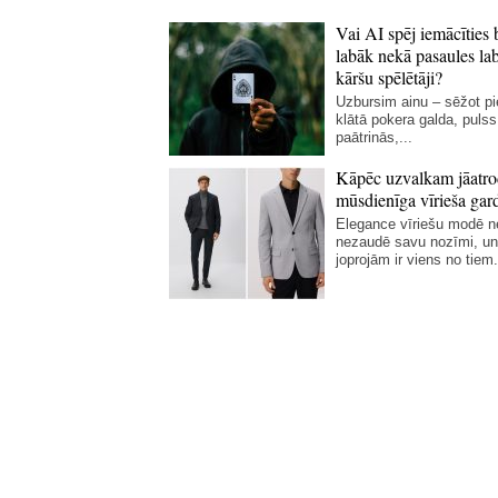
Vai AI spēj iemācīties 
labāk nekā pasaules la
kāršu spēlētāji?
Uzbursim ainu – sēžot p
klātā pokera galda, pulss
paātrinās,...
Kāpēc uzvalkam jāatro
mūsdienīga vīrieša gar
Elegance vīriešu modē 
nezaudē savu nozīmi, un
joprojām ir viens no tiem.