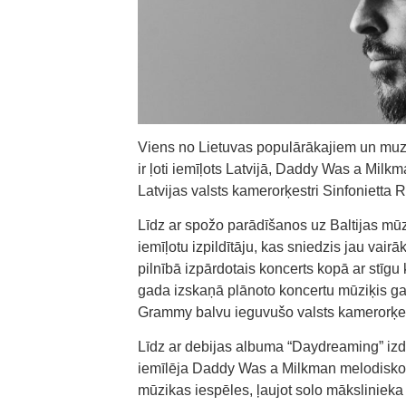
Viens no Lietuvas populārākajiem un muzi
ir ļoti iemīļots Latvijā, Daddy Was a Milk
Latvijas valsts kamerorķestri Sinfonietta 
Līdz ar spožo parādīšanos uz Baltijas mū
iemīļotu izpildītāju, kas sniedzis jau vair
pilnībā izpārdotais koncerts kopā ar stīg
gada izskaņā plānoto koncertu mūziķis gat
Grammy balvu ieguvušo valsts kamerorķest
Līdz ar debijas albuma “Daydreaming” izdo
iemīlēja Daddy Was a Milkman melodisko 
mūzikas iespēles, ļaujot solo mākslinieka