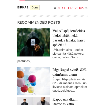
«
»
BIRKAS:
Dons
NEXT
|
PREVIOUS
RECOMMENDED POSTS
Vai AI spēj iemācīties
blefot labāk nekā
pasaules labākie kāršu
spēlētāji?
Uzbursim ainu – sēžot
pie samta klātā pokera
galda, pulss jūtami
paātrinās,...
Rīga šogad svinēs 825.
dzimšanas dienu
Šogad Rīga plaši svinēs
825. dzimšanas dienu un
ikviens aicināts apmeklēt
daudzveidīgos...
Kāpēc uzvalkam
jāatrodas katra