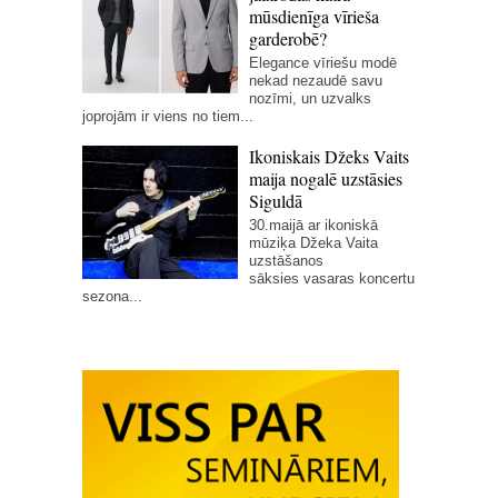
mūsdienīga vīrieša
garderobē?
Elegance vīriešu modē
nekad nezaudē savu
nozīmi, un uzvalks
joprojām ir viens no tiem...
Ikoniskais Džeks Vaits
maija nogalē uzstāsies
Siguldā
30.maijā ar ikoniskā
mūziķa Džeka Vaita
uzstāšanos
sāksies vasaras koncertu
sezona...