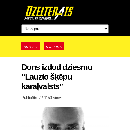
AKTUĀLI
IZKLAIDE
Dons izdod dziesmu
“Lauzto šķēpu
karaļvalsts”
Publicēts: / /
1159 views