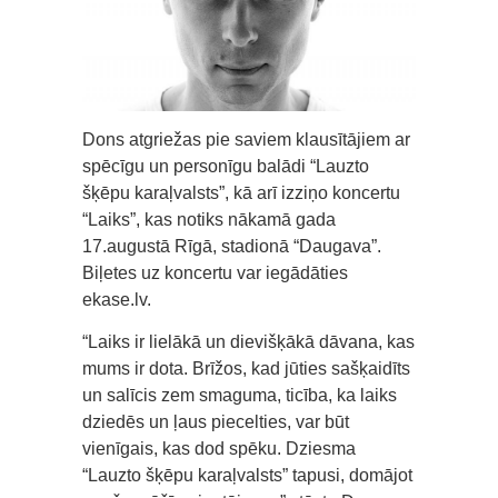
Dons atgriežas pie saviem klausītājiem ar
spēcīgu un personīgu balādi “Lauzto
šķēpu karaļvalsts”, kā arī izziņo koncertu
“Laiks”, kas notiks nākamā gada
17.augustā Rīgā, stadionā “Daugava”.
Biļetes uz koncertu var iegādāties
ekase.lv.
“Laiks ir lielākā un dievišķākā dāvana, kas
mums ir dota. Brīžos, kad jūties sašķaidīts
un salīcis zem smaguma, ticība, ka laiks
dziedēs un ļaus piecelties, var būt
vienīgais, kas dod spēku. Dziesma
“Lauzto šķēpu karaļvalsts” tapusi, domājot