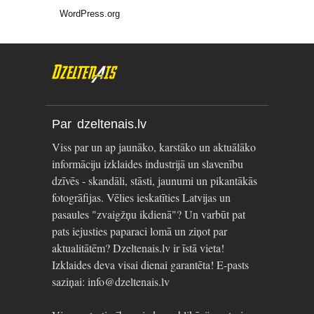
WordPress.org
Par dzeltenais.lv
Viss par un ap jaunāko, karstāko un aktuālāko
informāciju izklaides industrijā un slavenību
dzīvēs - skandāli, stāsti, jaunumi un pikantākās
fotogrāfijas. Vēlies ieskatīties Latvijas un
pasaules "zvaigžņu ikdienā"? Un varbūt pat
pats iejusties paparaci lomā un ziņot par
aktualitātēm? Dzeltenais.lv ir īstā vieta!
Izklaides deva visai dienai garantēta! E-pasts
saziņai: info@dzeltenais.lv