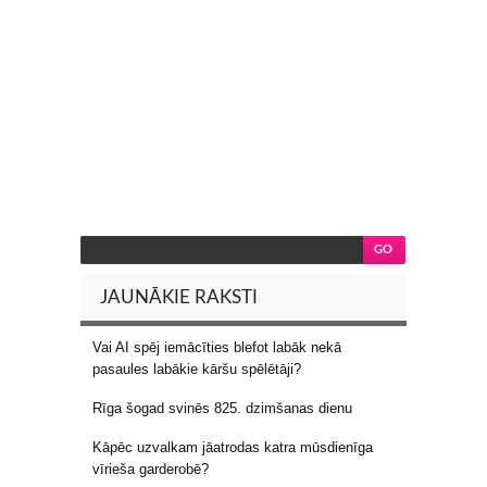
JAUNĀKIE RAKSTI
Vai AI spēj iemācīties blefot labāk nekā
pasaules labākie kāršu spēlētāji?
Rīga šogad svinēs 825. dzimšanas dienu
Kāpēc uzvalkam jāatrodas katra mūsdienīga
vīrieša garderobē?