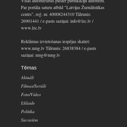
Visas autortiesības pieder publikāciju autoriem.
Par portāla saturu atbild "Latvijas Žurnālistikas
centrs", reģ. nr. 40008244310 Tālrunis:
26901441 / e-pasts saziņai: info@lzc.lv /
www.lzc.lv
Reklāmas izvietošanas iespējas skatiet:
www.nmg.lv Tālrunis: 26838384 / e-pasts
saziņai: nmg@nmg.lv
Tēmas
Aktuāli
Filmas/Seriāli
Foto/Video
Izklaide
Politika
Sievietēm