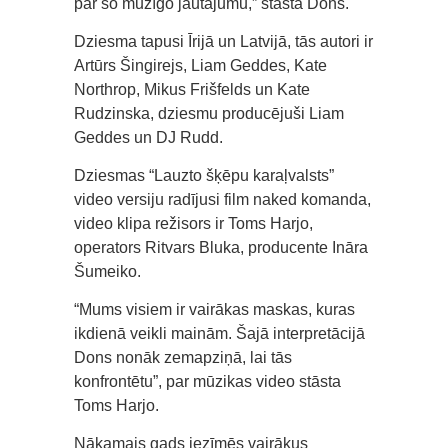
par šo mūžīgo jautājumu,” stāsta Dons.
Dziesma tapusi Īrijā un Latvijā, tās autori ir
Artūrs Šingirejs, Liam Geddes, Kate
Northrop, Mikus Frišfelds un Kate
Rudzinska, dziesmu producējuši Liam
Geddes un DJ Rudd.
Dziesmas “Lauzto šķēpu karaļvalsts”
video versiju radījusi film naked komanda,
video klipa režisors ir Toms Harjo,
operators Ritvars Bluka, producente Ināra
Šumeiko.
“Mums visiem ir vairākas maskas, kuras
ikdienā veikli mainām. Šajā interpretācijā
Dons nonāk zemapziņā, lai tās
konfrontētu”, par mūzikas video stāsta
Toms Harjo.
Nākamais gads iezīmēs vairākus