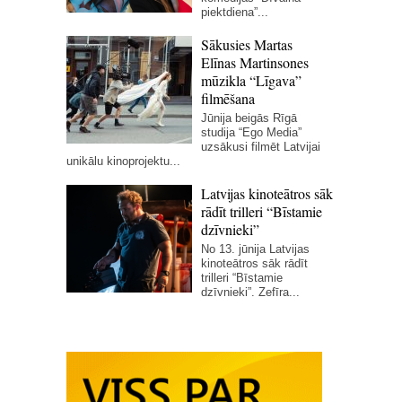
piektdiena”...
Sākusies Martas
Elīnas Martinsones
mūzikla “Līgava”
filmēšana
Jūnija beigās Rīgā
studija “Ego Media”
uzsākusi filmēt Latvijai
unikālu kinoprojektu...
Latvijas kinoteātros sāk
rādīt trilleri “Bīstamie
dzīvnieki”
No 13. jūnija Latvijas
kinoteātros sāk rādīt
trilleri “Bīstamie
dzīvnieki”. Zefīra...