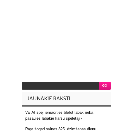
JAUNĀKIE RAKSTI
Vai AI spēj iemācīties blefot labāk nekā
pasaules labākie kāršu spēlētāji?
Rīga šogad svinēs 825. dzimšanas dienu