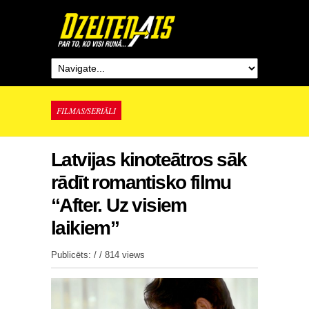
FILMAS/SERIĀLI
Latvijas kinoteātros sāk
rādīt romantisko filmu
“After. Uz visiem
laikiem”
Publicēts: / /
814 views