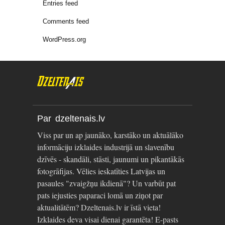
Entries feed
Comments feed
WordPress.org
Par dzeltenais.lv
Viss par un ap jaunāko, karstāko un aktuālāko
informāciju izklaides industrijā un slavenību
dzīvēs - skandāli, stāsti, jaunumi un pikantākās
fotogrāfijas. Vēlies ieskatīties Latvijas un
pasaules "zvaigžņu ikdienā"? Un varbūt pat
pats iejusties paparaci lomā un ziņot par
aktualitātēm? Dzeltenais.lv ir īstā vieta!
Izklaides deva visai dienai garantēta! E-pasts