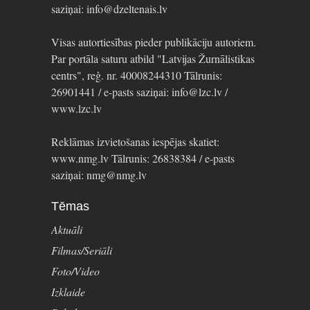
saziņai: info@dzeltenais.lv
Visas autortiesības pieder publikāciju autoriem.
Par portāla saturu atbild "Latvijas Žurnālistikas
centrs", reģ. nr. 40008244310 Tālrunis:
26901441 / e-pasts saziņai: info@lzc.lv /
www.lzc.lv
Reklāmas izvietošanas iespējas skatiet:
www.nmg.lv Tālrunis: 26838384 / e-pasts
saziņai: nmg@nmg.lv
Tēmas
Aktuāli
Filmas/Seriāli
Foto/Video
Izklaide