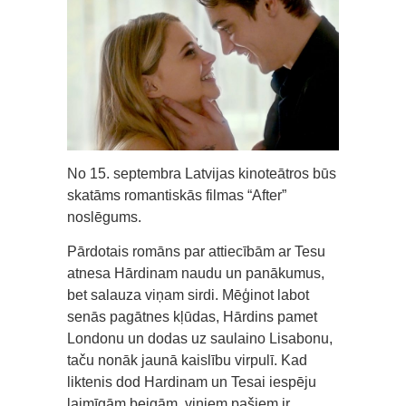
No 15. septembra Latvijas kinoteātros būs
skatāms romantiskās filmas “After”
noslēgums.
Pārdotais romāns par attiecībām ar Tesu
atnesa Hārdinam naudu un panākumus,
bet salauza viņam sirdi. Mēģinot labot
senās pagātnes kļūdas, Hārdins pamet
Londonu un dodas uz saulaino Lisabonu,
taču nonāk jaunā kaislību virpulī. Kad
liktenis dod Hardinam un Tesai iespēju
laimīgām beigām, viņiem pašiem ir