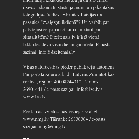
dzīvēs - skandāli, stāsti, jaunumi un pikantākās
fotogrāfijas. Vēlies ieskatīties Latvijas un
pasaules "zvaigžņu ikdienā"? Un varbūt pat
pats iejusties paparaci lomā un ziņot par
aktualitātēm? Dzeltenais.lv ir īstā vieta!
Izklaides deva visai dienai garantēta! E-pasts
saziņai: info@dzeltenais.lv
Visas autortiesības pieder publikāciju autoriem.
Par portāla saturu atbild "Latvijas Žurnālistikas
centrs", reģ. nr. 40008244310 Tālrunis:
26901441 / e-pasts saziņai: info@lzc.lv /
www.lzc.lv
Reklāmas izvietošanas iespējas skatiet:
www.nmg.lv Tālrunis: 26838384 / e-pasts
saziņai: nmg@nmg.lv