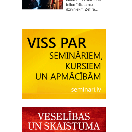
trilleri “Bīstamie
dzīvnieki”. Zefīra...