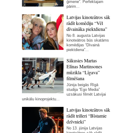
ģimene”. Perfektajam
pārim...
Latvijas kinoteātros sāk
rādīt komēdiju “Vēl
dīvaināka piektdiena”
No 8. augusta Latvijas
kinoteātros būs skatāms
komēdijas “Dīvainā
piektdiena”...
Sākusies Martas
Elīnas Martinsones
mūzikla “Līgava”
filmēšana
Jūnija beigās Rīgā
studija “Ego Media”
uzsākusi filmēt Latvijai
unikālu kinoprojektu...
Latvijas kinoteātros sāk
rādīt trilleri “Bīstamie
dzīvnieki”
No 13. jūnija Latvijas
kinoteātros sāk rādīt