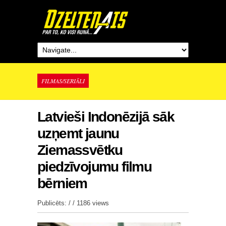
FILMAS/SERIĀLI
Latvieši Indonēzijā sāk
uzņemt jaunu
Ziemassvētku
piedzīvojumu filmu
bērniem
Publicēts: / /
1186 views