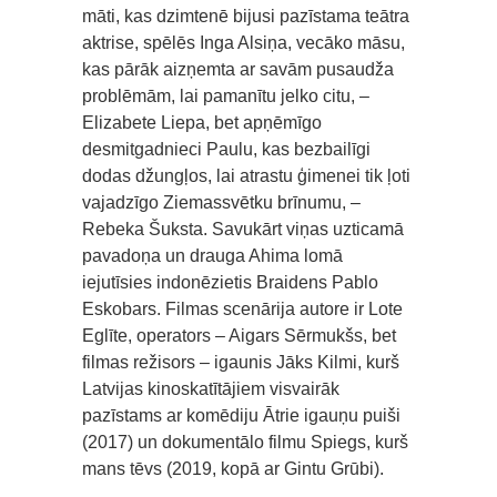
māti, kas dzimtenē bijusi pazīstama teātra
aktrise, spēlēs Inga Alsiņa, vecāko māsu,
kas pārāk aizņemta ar savām pusaudža
problēmām, lai pamanītu jelko citu, –
Elizabete Liepa, bet apņēmīgo
desmitgadnieci Paulu, kas bezbailīgi
dodas džungļos, lai atrastu ģimenei tik ļoti
vajadzīgo Ziemassvētku brīnumu, –
Rebeka Šuksta. Savukārt viņas uzticamā
pavadoņa un drauga Ahima lomā
iejutīsies indonēzietis Braidens Pablo
Eskobars. Filmas scenārija autore ir Lote
Eglīte, operators – Aigars Sērmukšs, bet
filmas režisors – igaunis Jāks Kilmi, kurš
Latvijas kinoskatītājiem visvairāk
pazīstams ar komēdiju Ātrie igauņu puiši
(2017) un dokumentālo filmu Spiegs, kurš
mans tēvs (2019, kopā ar Gintu Grūbi).