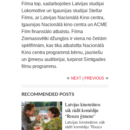
Filma top, sadarbojoties Latvijas studijai
Lokomotīve un Igaunijas studijai Stellar
Films, ar Latvijas Nacionālā Kino centra,
Igaunijas Nacionālā kino centra un ACME
Film finansiālo atbalstu. Filma
Ziemassvētki džungļos ir viena no četrām
spēlfilmām, kas tika atbalstīta Nacionālā
Kino centra programmā bērnu, jauniešu
un ģimeņu auditorijai, turpinot Simtgades
filmu programmu.
«
»
NEXT
|
PREVIOUS
RECOMMENDED POSTS
Latvijas kinoteātros
sāk rādīt komēdiju
“Rouzu ģimene”
Latvijas kinoteātros sāk
rādīt komēdiju “Rouzu