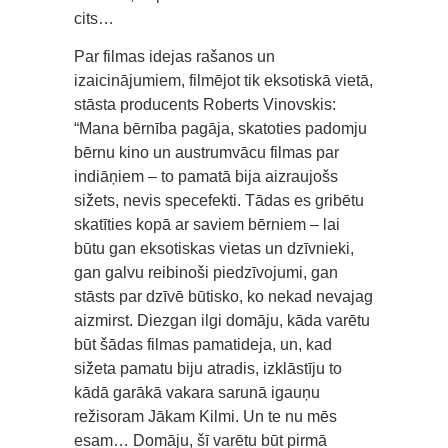
cits…
Par filmas idejas rašanos un
izaicinājumiem, filmējot tik eksotiskā vietā,
stāsta producents Roberts Vinovskis:
“Mana bērnība pagāja, skatoties padomju
bērnu kino un austrumvācu filmas par
indiāņiem – to pamatā bija aizraujošs
sižets, nevis specefekti. Tādas es gribētu
skatīties kopā ar saviem bērniem – lai
būtu gan eksotiskas vietas un dzīvnieki,
gan galvu reibinoši piedzīvojumi, gan
stāsts par dzīvē būtisko, ko nekad nevajag
aizmirst. Diezgan ilgi domāju, kāda varētu
būt šādas filmas pamatideja, un, kad
sižeta pamatu biju atradis, izklāstīju to
kādā garākā vakara sarunā igauņu
režisoram Jākam Kilmi. Un te nu mēs
esam… Domāju, šī varētu būt pirmā