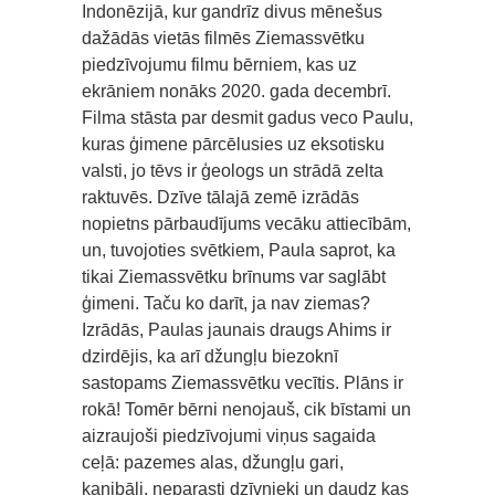
Indonēzijā, kur gandrīz divus mēnešus
dažādās vietās filmēs Ziemassvētku
piedzīvojumu filmu bērniem, kas uz
ekrāniem nonāks 2020. gada decembrī.
Filma stāsta par desmit gadus veco Paulu,
kuras ģimene pārcēlusies uz eksotisku
valsti, jo tēvs ir ģeologs un strādā zelta
raktuvēs. Dzīve tālajā zemē izrādās
nopietns pārbaudījums vecāku attiecībām,
un, tuvojoties svētkiem, Paula saprot, ka
tikai Ziemassvētku brīnums var saglābt
ģimeni. Taču ko darīt, ja nav ziemas?
Izrādās, Paulas jaunais draugs Ahims ir
dzirdējis, ka arī džungļu biezoknī
sastopams Ziemassvētku vecītis. Plāns ir
rokā! Tomēr bērni nenojauš, cik bīstami un
aizraujoši piedzīvojumi viņus sagaida
ceļā: pazemes alas, džungļu gari,
kanibāli, neparasti dzīvnieki un daudz kas