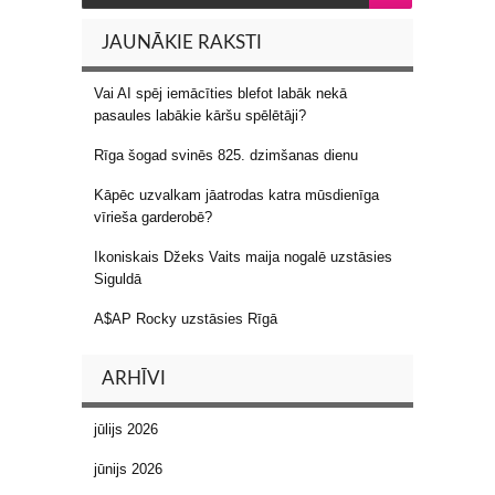
JAUNĀKIE RAKSTI
Vai AI spēj iemācīties blefot labāk nekā
pasaules labākie kāršu spēlētāji?
Rīga šogad svinēs 825. dzimšanas dienu
Kāpēc uzvalkam jāatrodas katra mūsdienīga
vīrieša garderobē?
Ikoniskais Džeks Vaits maija nogalē uzstāsies
Siguldā
A$AP Rocky uzstāsies Rīgā
ARHĪVI
jūlijs 2026
jūnijs 2026