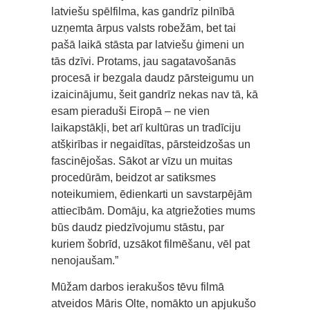
latviešu spēlfilma, kas gandrīz pilnībā
uzņemta ārpus valsts robežām, bet tai
pašā laikā stāsta par latviešu ģimeni un
tās dzīvi. Protams, jau sagatavošanās
procesā ir bezgala daudz pārsteigumu un
izaicinājumu, šeit gandrīz nekas nav tā, kā
esam pieraduši Eiropā – ne vien
laikapstākļi, bet arī kultūras un tradīciju
atšķirības ir negaidītas, pārsteidzošas un
fascinējošas. Sākot ar vīzu un muitas
procedūrām, beidzot ar satiksmes
noteikumiem, ēdienkarti un savstarpējām
attiecībām. Domāju, ka atgriežoties mums
būs daudz piedzīvojumu stāstu, par
kuriem šobrīd, uzsākot filmēšanu, vēl pat
nenojaušam.”
Mūžam darbos ierakušos tēvu filmā
atveidos Māris Olte, nomākto un apjukušo