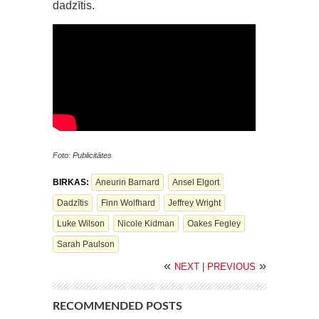
dadzītis.
Foto: Publicitātes
BIRKAS:
Aneurin Barnard
Ansel Elgort
Dadzītis
Finn Wolfhard
Jeffrey Wright
Luke Wilson
Nicole Kidman
Oakes Fegley
Sarah Paulson
«
»
NEXT
|
PREVIOUS
RECOMMENDED POSTS