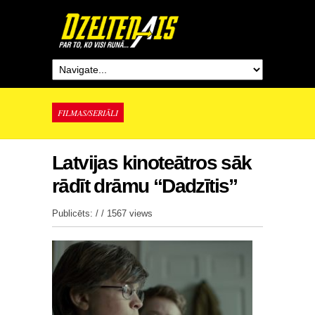
FILMAS/SERIĀLI
Latvijas kinoteātros sāk
rādīt drāmu “Dadzītis”
Publicēts: / /
1567 views