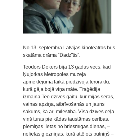
No 13. septembra Latvijas kinoteātros būs
skatāma drāma “Dadzītis”.
Teodors Dekers bija 13 gadus vecs, kad
Ņujorkas Metropoles muzeja
apmeklējuma laikā piedzīvoja teroraktu,
kurā gāja bojā viņa māte. Traģēdija
izmaina Teo dzīves gaitu, kur mijas sēras,
vainas apziņa, atbrīvošanās un jauns
sākums, kā arī mīlestība. Visā dzīves ceļā
viņš turas pie kādas taustāmas cerības,
piemiņas lietas no briesmīgās dienas, –
nelielas glezniņas, kurā attēlots putniņš –