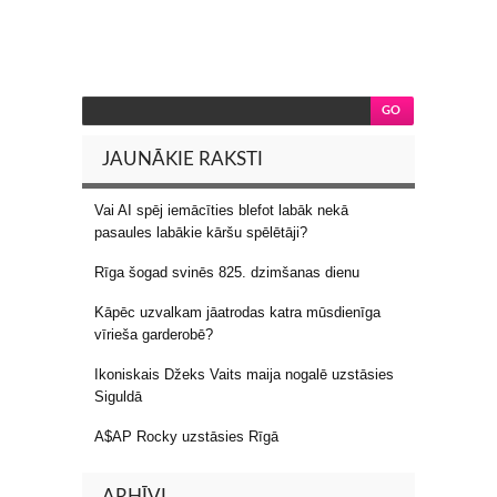
JAUNĀKIE RAKSTI
Vai AI spēj iemācīties blefot labāk nekā
pasaules labākie kāršu spēlētāji?
Rīga šogad svinēs 825. dzimšanas dienu
Kāpēc uzvalkam jāatrodas katra mūsdienīga
vīrieša garderobē?
Ikoniskais Džeks Vaits maija nogalē uzstāsies
Siguldā
A$AP Rocky uzstāsies Rīgā
ARHĪVI