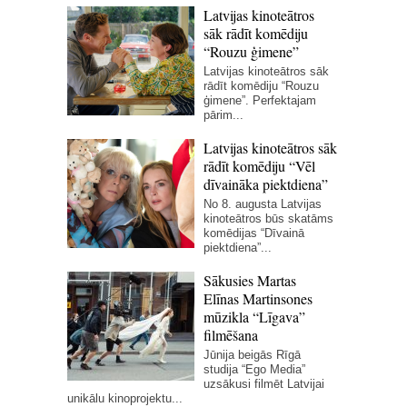
Latvijas kinoteātros
sāk rādīt komēdiju
“Rouzu ģimene”
Latvijas kinoteātros sāk
rādīt komēdiju “Rouzu
ģimene”. Perfektajam
pārim...
Latvijas kinoteātros sāk
rādīt komēdiju “Vēl
dīvaināka piektdiena”
No 8. augusta Latvijas
kinoteātros būs skatāms
komēdijas “Dīvainā
piektdiena”...
Sākusies Martas
Elīnas Martinsones
mūzikla “Līgava”
filmēšana
Jūnija beigās Rīgā
studija “Ego Media”
uzsākusi filmēt Latvijai
unikālu kinoprojektu...