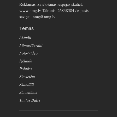
Reklāmas izvietošanas iespējas skatiet:
www.nmg.lv Tālrunis: 26838384 / e-pasts
saziņai: nmg@nmg.lv
Tēmas
Aktuāli
Filmas/Seriāli
Foto/Video
Izklaide
Politika
Sievietēm
Skandāli
Slavenības
Tautas Balss