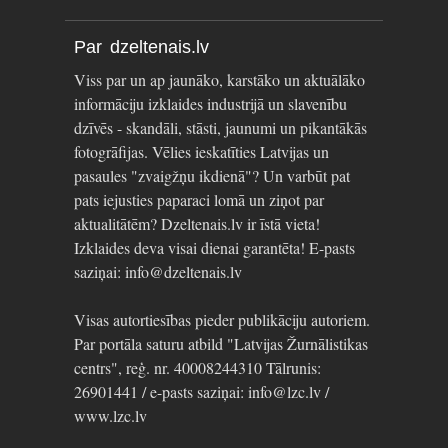
Par dzeltenais.lv
Viss par un ap jaunāko, karstāko un aktuālāko
informāciju izklaides industrijā un slavenību
dzīvēs - skandāli, stāsti, jaunumi un pikantākās
fotogrāfijas. Vēlies ieskatīties Latvijas un
pasaules "zvaigžņu ikdienā"? Un varbūt pat
pats iejusties paparaci lomā un ziņot par
aktualitātēm? Dzeltenais.lv ir īstā vieta!
Izklaides deva visai dienai garantēta! E-pasts
saziņai: info@dzeltenais.lv
Visas autortiesības pieder publikāciju autoriem.
Par portāla saturu atbild "Latvijas Žurnālistikas
centrs", reģ. nr. 40008244310 Tālrunis:
26901441 / e-pasts saziņai: info@lzc.lv /
www.lzc.lv