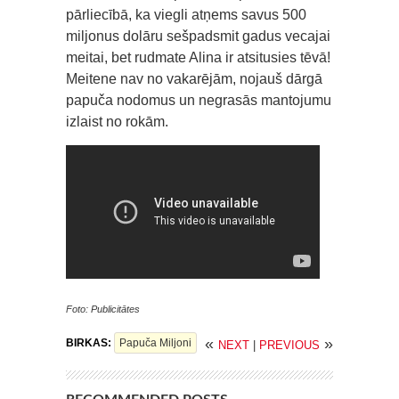
pārliecībā, ka viegli atņems savus 500
miljonus dolāru sešpadsmit gadus vecajai
meitai, bet rudmate Alina ir atsitusies tēvā!
Meitene nav no vakarējām, nojauš dārgā
papuča nodomus un negrasās mantojumu
izlaist no rokām.
Foto: Publicitātes
«
»
BIRKAS:
Papuča Miljoni
NEXT
|
PREVIOUS