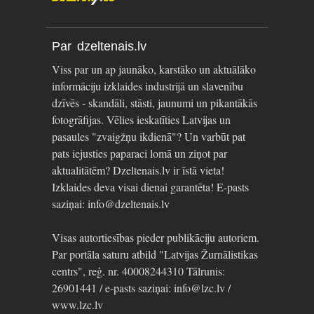
Par dzeltenais.lv
Viss par un ap jaunāko, karstāko un aktuālāko
informāciju izklaides industrijā un slavenību
dzīvēs - skandāli, stāsti, jaunumi un pikantākās
fotogrāfijas. Vēlies ieskatīties Latvijas un
pasaules "zvaigžņu ikdienā"? Un varbūt pat
pats iejusties paparaci lomā un ziņot par
aktualitātēm? Dzeltenais.lv ir īstā vieta!
Izklaides deva visai dienai garantēta! E-pasts
saziņai: info@dzeltenais.lv
Visas autortiesības pieder publikāciju autoriem.
Par portāla saturu atbild "Latvijas Žurnālistikas
centrs", reģ. nr. 40008244310 Tālrunis:
26901441 / e-pasts saziņai: info@lzc.lv /
www.lzc.lv