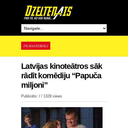
FILMAS/SERIĀLI
Latvijas kinoteātros sāk
rādīt komēdiju “Papuča
miljoni”
Publicēts: / /
1329 views