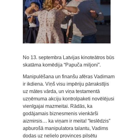
No 13. septembra Latvijas kinoteātros būs
skatāma komēdija “Papuča miljoni”.
Manipulēšana un finanšu afēras Vadimam
ir ikdiena. Viņš visu impēriju pārrakstījis
uz mātes vārda, un viņa testamentā
uzņēmuma akciju kontrolpaketi novēlējusi
vienīgajai mazmeitai. Rādās, ka
godājamais biznesmenis vienkārši
aizmirsis… ka viņam ir meita! “Ieslēdzis”
apburošā manipulatora talantu, Vadims
dodas uz nelielo provinces pilsētu