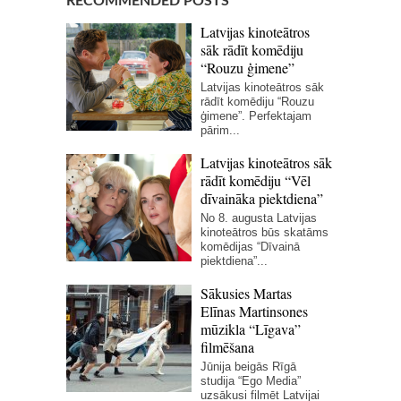
RECOMMENDED POSTS
Latvijas kinoteātros
sāk rādīt komēdiju
“Rouzu ģimene”
Latvijas kinoteātros sāk
rādīt komēdiju “Rouzu
ģimene”. Perfektajam
pārim...
Latvijas kinoteātros sāk
rādīt komēdiju “Vēl
dīvaināka piektdiena”
No 8. augusta Latvijas
kinoteātros būs skatāms
komēdijas “Dīvainā
piektdiena”...
Sākusies Martas
Elīnas Martinsones
mūzikla “Līgava”
filmēšana
Jūnija beigās Rīgā
studija “Ego Media”
uzsākusi filmēt Latvijai