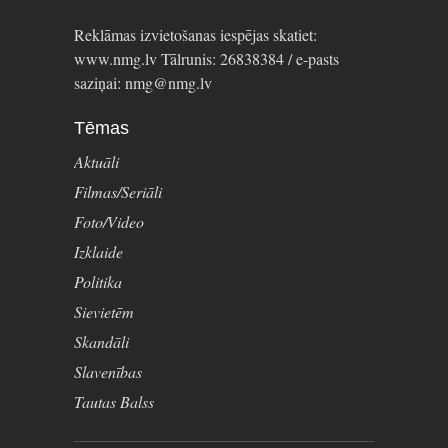
Reklāmas izvietošanas iespējas skatiet:
www.nmg.lv Tālrunis: 26838384 / e-pasts
saziņai: nmg@nmg.lv
Tēmas
Aktuāli
Filmas/Seriāli
Foto/Video
Izklaide
Politika
Sievietēm
Skandāli
Slavenības
Tautas Balss