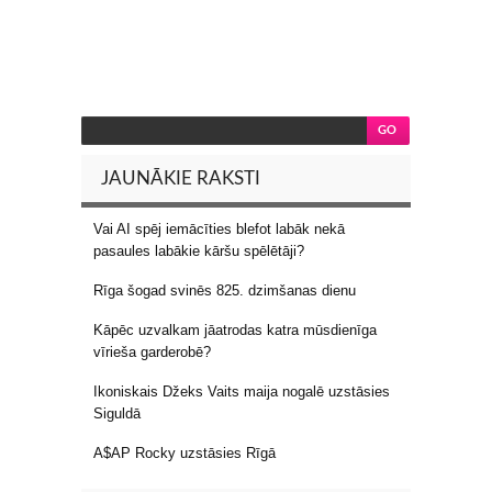
JAUNĀKIE RAKSTI
Vai AI spēj iemācīties blefot labāk nekā
pasaules labākie kāršu spēlētāji?
Rīga šogad svinēs 825. dzimšanas dienu
Kāpēc uzvalkam jāatrodas katra mūsdienīga
vīrieša garderobē?
Ikoniskais Džeks Vaits maija nogalē uzstāsies
Siguldā
A$AP Rocky uzstāsies Rīgā