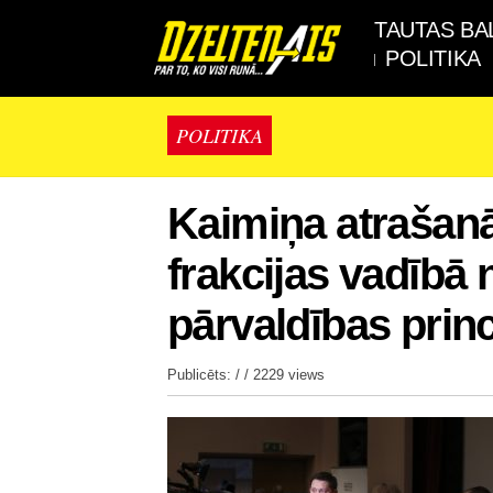
TAUTAS BA
POLITIKA
POLITIKA
Kaimiņa atrašan
frakcijas vadībā 
pārvaldības prin
Publicēts: / /
2229 views