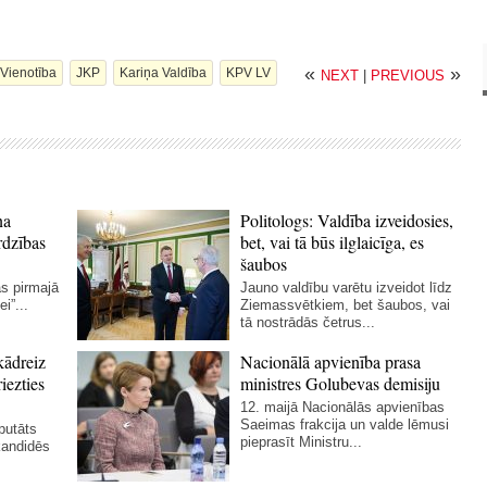
«
»
Vienotība
JKP
Kariņa Valdība
KPV LV
NEXT
|
PREVIOUS
na
Politologs: Valdība izveidosies,
rdzības
bet, vai tā būs ilglaicīga, es
šaubos
as pirmajā
Jauno valdību varētu izveidot līdz
i”...
Ziemassvētkiem, bet šaubos, vai
tā nostrādās četrus...
kādreiz
Nacionālā apvienība prasa
iezties
ministres Golubevas demisiju
12. maijā Nacionālās apvienības
Saeimas frakcija un valde lēmusi
putāts
pieprasīt Ministru...
kandidēs