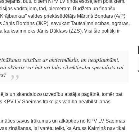
 iespējams, būtu citiem KPV LV rindā esošajiem politiķiem.
isijas vadītājiem, tad, piemēram, Budžeta un finanšu
s Krājbankas” valdes priekšsēdētājs Mārtiņš Bondars (A/P),
s Jānis Bordāns (JKP), savukārt Tautsaimniecības, agrārās,
a lauksaimnieks Jānis Dūklavs (ZZS). Visi šie politiķi ir
zināšanas saistītas ar aktiermākslu, un neapšaubāmi,
vai aktieris var būt arī labs cilvēktiesību speciālists vai
rs?
ējis un skandalozo uzvedību atstājis pagātnē, tomēr pat
ās KPV LV Saeimas frakcijas vadībā neatbilst labas
pzināties savus trūkumus un atkāpties no KPV LV Saeimas
avas zināšanas, lai varētu teikt, ka Artuss Kaimiņš nav tikai