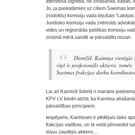
atbilstoša izglītība, ne zināšanas, kādas,
Jo, ja paskatāmies uz citiem Saeimas kom
(nodokļu) komisiju vada bijušais “Latvija
Juridisko komisiju vada zvērināts advokāt
vides un reģionālās politikas komisiju vad
zināmā mērā saistīti ar pārvaldīto nozari.
Diemžēl, Kaimiņa vienīgās 
viņš ir profesionāls aktieris, tomēr, 
Saeimas frakcijas darba koordinato
Lai arī Kaimiņš šobrīd ir manāmi piebremz
KPV LV biedri atzīst, ka Kaimiņa atrašan
pārvaldības principiem.
Iespējams, Kaimiņam ir pēdējais laiks a
frakcijas vadības, un tā vietā pilnveidot s
slavu zaudējis aktieris…