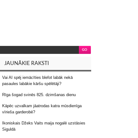
JAUNĀKIE RAKSTI
Vai AI spēj iemācīties blefot labāk nekā
pasaules labākie kāršu spēlētāji?
Rīga šogad svinēs 825. dzimšanas dienu
Kāpēc uzvalkam jāatrodas katra mūsdienīga
vīrieša garderobē?
Ikoniskais Džeks Vaits maija nogalē uzstāsies
Siguldā