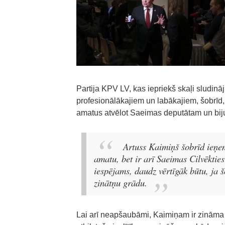
Partija KPV LV, kas iepriekš skaļi sludin
profesionālākajiem un labākajiem, šobrīd,
amatus atvēlot Saeimas deputātam un bij
Artuss Kaimiņš šobrīd ieņem
amatu, bet ir arī Saeimas Cilvēkties
iespējams, daudz vērtīgāk būtu, ja š
zinātņu grādu.
Lai arī neapšaubāmi, Kaimiņam ir zinām