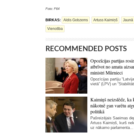
Foto: F64
BIRKAS:
Aldis Gobzems
Artuss Kaimiņš
Jaunā 
Vienotība
RECOMMENDED POSTS
Opozīcijas partijas rosi
atbrīvot no amata aizsa
ministri Mūrnieci
Opozīcijas partiju “Latvij
vietā” (LPV) un “Stabilitāte
Kaimiņš neizslēdz, ka 
nākotnē gan varētu atgr
politikā
Pašreizējais Saeimas de
Artuss Kaimiņš, kurš ne
uz nākamo parlamenta...