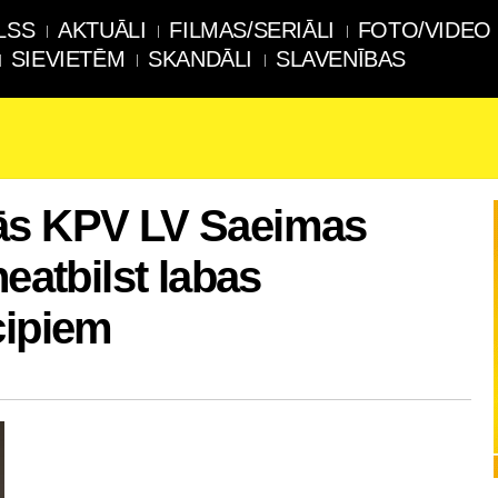
LSS
AKTUĀLI
FILMAS/SERIĀLI
FOTO/VIDEO
SIEVIETĒM
SKANDĀLI
SLAVENĪBAS
ās KPV LV Saeimas
neatbilst labas
cipiem