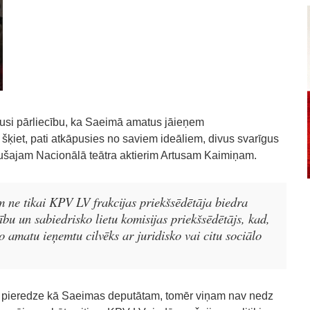
ājusi pārliecību, ka Saeimā amatus jāieņem
 šķiet, pati atkāpusies no saviem ideāliem, divus svarīgus
ušajam Nacionālā teātra aktierim Artusam Kaimiņam.
 ne tikai KPV LV frakcijas priekšsēdētāja biedra
ību un sabiedrisko lietu komisijas priekšsēdētājs, kad,
o amatu ieņemtu cilvēks ar juridisko vai citu sociālo
a pieredze kā Saeimas deputātam, tomēr viņam nav nedz