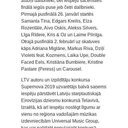
astoņi dalībnieki, bet iespēju sacensties
finālā iegūs puse jeb četri dalībnieki.
Pirmajā pusfinālā 26. janvārī startēs
Samanta Tīna, Edgars Kreilis, Elza
Rozentāle, Aivo Oskis, Alekss Silvers,
Līga Rīdere, Kris & Oz un Laime Pilnīga.
Otrajā pusfinālā 2. februārī uz skatuves
kāps Adriana Miglāne, Markus Riva, Dziļi
Violets feat. Kozmens, Laika Upe, Double
Faced Eels, Kristiāna Bumbiere, Kristīne
Pastare (Peress) un Carousel.
LTV autoru un izpildītāju konkursa
Supernova 2019 uzvarētājs balvā saņems
iespēju pārstāvēt Latviju starptautiskajā
Eirovīzijas dziesmu konkursā Telavivā,
Izraēlā, kā arī iespēju noslēgt līgumu ar
vienu no reģiona vadošajām mūzikas
izdevniecībām Universal Music Group,
kas var palīdzēt popularizēt konkursā