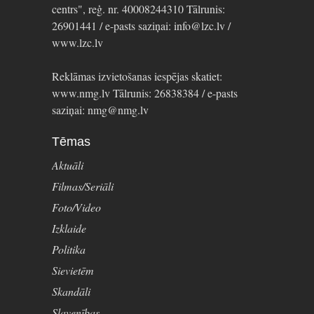
centrs", reģ. nr. 40008244310 Tālrunis:
26901441 / e-pasts saziņai: info@lzc.lv /
www.lzc.lv
Reklāmas izvietošanas iespējas skatiet:
www.nmg.lv Tālrunis: 26838384 / e-pasts
saziņai: nmg@nmg.lv
Tēmas
Aktuāli
Filmas/Seriāli
Foto/Video
Izklaide
Politika
Sievietēm
Skandāli
Slavenības