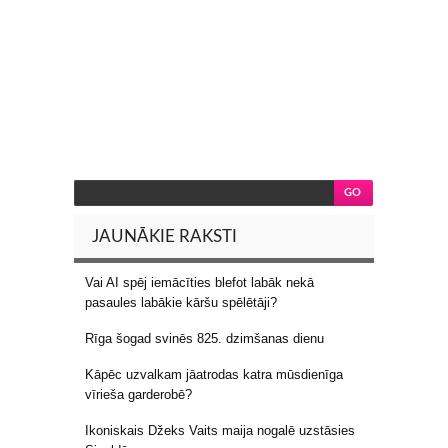
JAUNĀKIE RAKSTI
Vai AI spēj iemācīties blefot labāk nekā
pasaules labākie kāršu spēlētāji?
Rīga šogad svinēs 825. dzimšanas dienu
Kāpēc uzvalkam jāatrodas katra mūsdienīga
vīrieša garderobē?
Ikoniskais Džeks Vaits maija nogalē uzstāsies