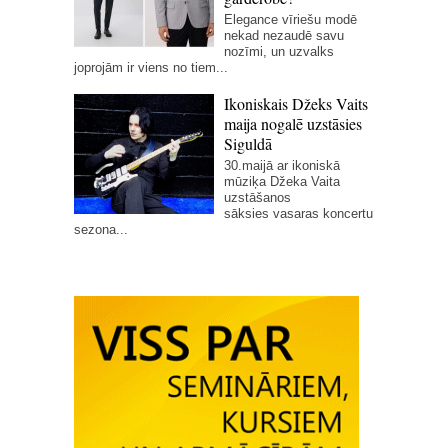
Elegance vīriešu modē
nekad nezaudē savu
nozīmi, un uzvalks
joprojām ir viens no tiem...
Ikoniskais Džeks Vaits
maija nogalē uzstāsies
Siguldā
30.maijā ar ikoniskā
mūziķa Džeka Vaita
uzstāšanos
sāksies vasaras koncertu
sezona...