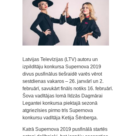
Latvijas Televīzijas (LTV) autoru un
izpildītāju konkursa Supernova 2019
divus pusfinālus tiešraidē varēs vērot
sestdienas vakaros – 26. janvārī un 2.
februārī, savukārt fināls notiks 16. februārī.
Šova vadītājas lomā līdzās Dagmārai
Legantei konkursa piektajā sezonā
atgriezīsies pirmo trīs Supernova
konkursu vadītāja Ketija Šēnberga.
Katrā Supernova 2019 pusfinālā startēs