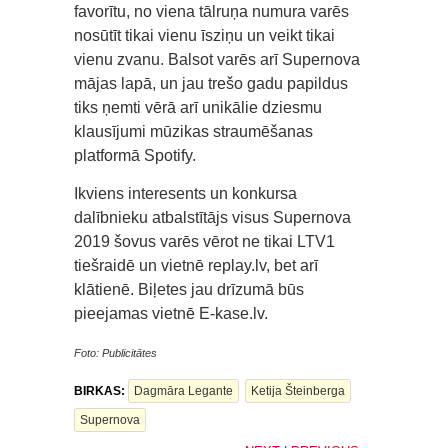
favorītu, no viena tālruņa numura varēs
nosūtīt tikai vienu īsziņu un veikt tikai
vienu zvanu. Balsot varēs arī Supernova
mājas lapā, un jau trešo gadu papildus
tiks ņemti vērā arī unikālie dziesmu
klausījumi mūzikas straumēšanas
platformā Spotify.
Ikviens interesents un konkursa
dalībnieku atbalstītājs visus Supernova
2019 šovus varēs vērot ne tikai LTV1
tiešraidē un vietnē replay.lv, bet arī
klātienē. Biļetes jau drīzumā būs
pieejamas vietnē E-kase.lv.
Foto: Publicitātes
BIRKAS:
Dagmāra Legante
Ketija Šteinberga
Supernova