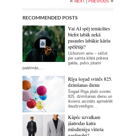
«
»
NEXT
|
PREVIOUS
RECOMMENDED POSTS
Vai AI spēj iemācīties
blefot labāk nekā
pasaules labākie kāršu
spēlētāji?
Uzbursim ainu – sēžot
pie samta klātā pokera
galda, pulss jūtami
paātrinās,...
Rīga šogad svinēs 825.
dzimšanas dienu
Šogad Rīga plaši svinēs
825. dzimšanas dienu un
ikviens aicināts apmeklēt
daudzveidīgos...
Kāpēc uzvalkam
jāatrodas katra
mūsdienīga vīrieša
garderobē?