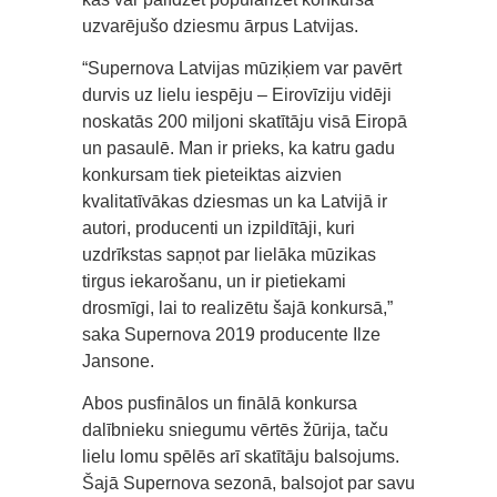
uzvarējušo dziesmu ārpus Latvijas.
“Supernova Latvijas mūziķiem var pavērt
durvis uz lielu iespēju – Eirovīziju vidēji
noskatās 200 miljoni skatītāju visā Eiropā
un pasaulē. Man ir prieks, ka katru gadu
konkursam tiek pieteiktas aizvien
kvalitatīvākas dziesmas un ka Latvijā ir
autori, producenti un izpildītāji, kuri
uzdrīkstas sapņot par lielāka mūzikas
tirgus iekarošanu, un ir pietiekami
drosmīgi, lai to realizētu šajā konkursā,”
saka Supernova 2019 producente Ilze
Jansone.
Abos pusfinālos un finālā konkursa
dalībnieku sniegumu vērtēs žūrija, taču
lielu lomu spēlēs arī skatītāju balsojums.
Šajā Supernova sezonā, balsojot par savu